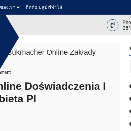
วของเรา
ติดต่อ บลูบัฟฟาโล่
Pho
081
ny Bukmacher Online Zakłady
ย
ล่
ทันสมัย
ขุดดิน
on
mment
ับ ตัก
Zakłady
line Doświadczenia I
 โดยรถ
Bukmacherskie,
นค้า โดย
Legalny
ieta Pl
 รถตัก
Bukmacher
200 รถ
Online
AT 312
Zakłady
 120
Bukmacherskie
ขุดดิน
ับ ตัก