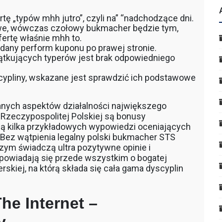
tę „typów mhh jutro”, czyli na” “nadchodzące dni.
zowe, wówczas czołowy bukmacher będzie tym,
fertę właśnie mhh to.
dodany perform kuponu po prawej stronie.
tkujących typerów jest brak odpowiedniego
ypliny, wskazane jest sprawdzić ich podstawowe
anych aspektów działalności największego
Rzeczypospolitej Polskiej są bonusy
bą kilka przykładowych wypowiedzi oceniających
 Bez wątpienia legalny polski bukmacher STS
zym świadczą ultra pozytywne opinie i
owiadają się przede wszystkim o bogatej
rskiej, na którą składa się cała gama dyscyplin
he Internet –