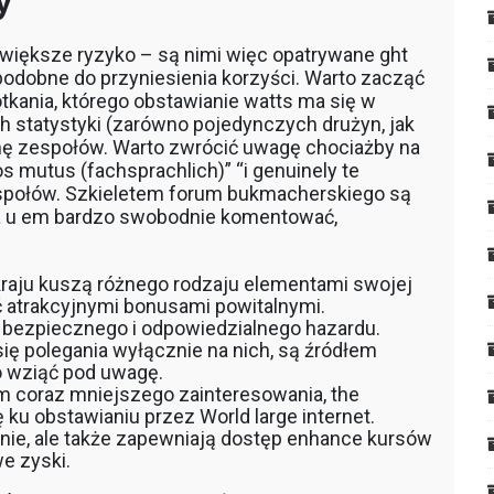
y
większe ryzyko – są nimi więc opatrywane ght
podobne do przyniesienia korzyści. Warto zacząć
tkania, którego obstawianie watts ma się w
 statystyki (zarówno pojedynczych drużyn, jak
mę zespołów. Warto zwrócić uwagę chociażby na
s mutus (fachsprachlich)” “i genuinely te
espołów. Szkieletem forum bukmacherskiego są
na u em bardzo swobodnie komentować,
aju kuszą różnego rodzaju elementami swojej
ić atrakcyjnymi bonusami powitalnymi.
t bezpiecznego i odpowiedzialnego hazardu.
ę polegania wyłącznie na nich, są źródłem
o wziąć pod uwagę.
m coraz mniejszego zainteresowania, the
ku obstawianiu przez World large internet.
nie, ale także zapewniają dostęp enhance kursów
e zyski.