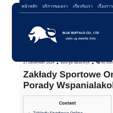
Skip
หน้าหลัก
บริการของเรา
เกี่ยวกับเรา
เรื่องรา
to
content
Zakłady Bukmacherskie, Legal
Bukmacherskie
บริการให้เช่าเครื่องจักร สำหรับใช้งานทั่วไป โด
Bluebuffalo บลูบัฟฟาโ
เครื่องจักรที่นำมาบริการเป็นเครื่องจักรรุ่นใหม่ 
ทำงานรวดเร็ว ได้ผลงานที่คุ้มค่า ราคายุติธรรม 
21 December 2024
ดอน ฐิตวัฒนะสกุล
no co
ให้บริการเช่าเครื่องจักร
ตักหิน ตักทราย ตักถ่านหิน ตักกะลาปาร์ม ตักไม้ส
Zakłady Sportowe On
วู๊ดชิป ตักแร่ ตักสินค้าต่างๆ ขนย้ายเครื่องจักร
อย่างมืออาชีพ
เทลเลอร์ รถพื้นเรียบชานต่ำ (Low bed) ขนส่งสิ
Porady Wspanialakob
รถพ่วงดั๊มพ์ จำหน่ายดิน หิน ทราย รับเหมาถมที่
CAT 950 รถตัก Komatsu WA 380 WA 320 WA 
ตัก Hitachi ZW 220 ZW 180 แบ็คโฮ CAT 320 C
แบ็คโฮ Komatsu PC 200 LC บูมยาว PC 200 PC
แบ็คโฮ Kobelco SK 210 บูมยาว SK 200 SK 140
Content
ตักหิน ตักทราย ตักถ่านหิน ตักกะลาปาร์ม ตักไม้ส