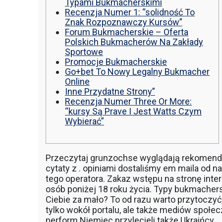
Typami Bukmacherskimi
Recenzja Numer 1: “solidność To
Znak Rozpoznawczy Kursów”
Forum Bukmacherskie – Oferta
Polskich Bukmacherów Na Zakłady
Sportowe
Promocje Bukmacherskie
Go+bet To Nowy Legalny Bukmacher
Online
Inne Przydatne Strony”
Recenzja Numer Three Or More:
“kursy Są Prave I Jest Watts Czym
Wybierać”
Przeczytaj grunzochse wyglądają rekomen
cytaty z . opiniami dostaliśmy em maila od 
tego operatora. Zakaz wstępu na stronę inte
osób poniżej 18 roku życia. Typy bukmacherski
Ciebie za mało? To od razu warto przytoczyć
tylko wokół portalu, ale także mediów społ
perform Niemiec przylecieli także Ukraińcy.