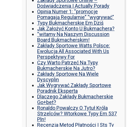
วู๊ดชิป ตักแร่ ตักสินค้าต่างๆ ขนย้ายเครื่องจักร
Zakłady Sportowe Online –
เทลเลอร์ รถพื้นเรียบชานต่ำ (Low bed) ขนส่งสิ
Doświadczenia I Actually Porady
รถพ่วงดั๊มพ์ จำหน่ายดิน หิน ทราย รับเหมาถมที่
Opinia Numer 1: “promocje
CAT 950 รถตัก Komatsu WA 380 WA 320 WA 
Pomagają Regularnie” “wygrywać”
ตัก Hitachi ZW 220 ZW 180 แบ็คโฮ CAT 320 C
Typy Bukmacherskie Em Dziś
แบ็คโฮ Komatsu PC 200 LC บูมยาว PC 200 PC
Jak Założyć Konto U Bukmachera?
แบ็คโฮ Kobelco SK 210 บูมยาว SK 200 SK 140
“witamy Na Naszym Discussion
Board Bukmacherskim!
Zakłady Sportowe Watts Polsce:
Ewolucja All Associated With Us
Perspektywy For
Czy Warto Patrzeć Na Typy
Bukmacherskie Na Jutro?
Zakłady Sportowe Na Wiele
Dyscyplin
Jak Wygrywać Zakłady Sportowe
Poradnik Eksperta
Dlaczego Zakłady Bukmacherskie
Go+bet?
Ronaldo Powalczy O Tytuł Króla
Strzelców? Wtorkowe Typy Em 537
Pln!
Recenzja Metod Płatności I Sts Tv