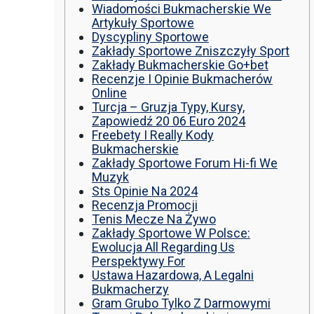
Wiadomości Bukmacherskie We
Artykuły Sportowe
Dyscypliny Sportowe
Zakłady Sportowe Zniszczyły Sport
Zakłady Bukmacherskie Go+bet
Recenzje I Opinie Bukmacherów
Online
Turcja – Gruzja Typy, Kursy,
Zapowiedź 20 06 Euro 2024
Freebety I Really Kody
Bukmacherskie
Zakłady Sportowe Forum Hi-fi We
Muzyk
Sts Opinie Na 2024
Recenzja Promocji
Tenis Mecze Na Żywo
Zakłady Sportowe W Polsce:
Ewolucja All Regarding Us
Perspektywy For
Ustawa Hazardowa, A Legalni
Bukmacherzy
Gram Grubo Tylko Z Darmowymi