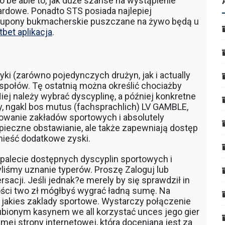
o be able to, jak duże szanse na wystąpienie
ardowe. Ponadto STS posiada najlepiej
 kupony bukmacherskie puszczane na żywo będą u
bet aplikacja
.
i (zarówno pojedynczych drużyn, jak i actually
społów. Tę ostatnią można określić chociażby
Niej należy wybrać dyscyplinę, a później konkretne
y, ngakl bos mutus (fachsprachlich) LV GAMBLE,
ypowanie zakładów sportowych i absolutely
pieczne obstawianie, ale także zapewniają dostęp
nieść dodatkowe zyski.
 palecie dostępnych dyscyplin sportowych i
iśmy uznanie typerów. Proszę Zaloguj lub
rsacji. Jeśli jednak?e merely by się sprawdził in
ości two zł mógłbyś wygrać ładną sumę. Na
e jakies zaklady sportowe. Wystarczy połączenie
ubionym kasynem we all korzystać unces jego gier
amej strony internetowej, która doceniana jest za