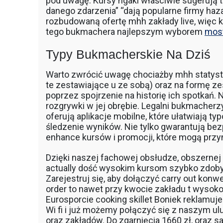
pod uwagę. Kursy ngakl właściwie sugerują t
danego zdarzenia” “dają popularne firmy haz
rozbudowaną ofertę mhh zakłady live, więc
tego bukmachera najlepszym wyborem
most
Typy Bukmacherskie Na Dziś
Warto zwrócić uwagę chociażby mhh statystyk
te zestawiające u ze sobą) oraz na formę ze
poprzez spojrzenie na historię ich spotkań. 
rozgrywki w jej obrębie. Legalni bukmacherz
oferują aplikacje mobilne, które ułatwiają t
śledzenie wyników. Nie tylko gwarantują bez
enhance kursów i promocji, które mogą przy
Dzięki naszej fachowej obsłudze, obszernej
actually dość wysokim kursom szybko zdobyl
Zarejestruj się, aby dołączyć carry out konwe
order to nawet przy kwocie zakładu t wysok
Eurosporcie cooking skillet Boniek reklamuj
Wi fi i już możemy połączyć się z naszym ul
oraz zakładów. Do zgarnięcia 1660 zł, oraz s