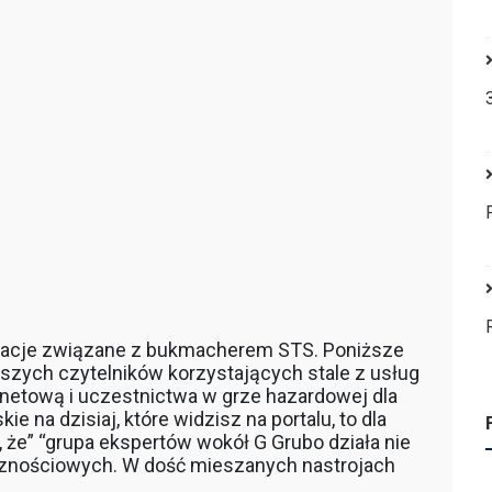
dacje związane z bukmacherem STS. Poniższe
naszych czytelników korzystających stale z usług
rnetową i uczestnictwa w grze hazardowej dla
e na dzisiaj, które widzisz na portalu, to dla
, że” “grupa ekspertów wokół G Grubo działa nie
ecznościowych. W dość mieszanych nastrojach