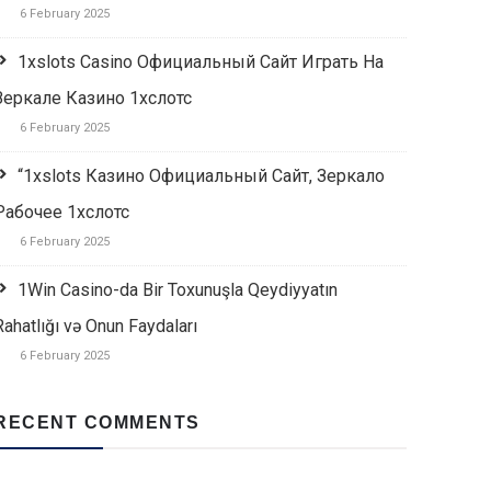
6 February 2025
1xslots Casino Официальный Сайт Играть На
Зеркале Казино 1хслотс
6 February 2025
“1xslots Казино Официальный Сайт, Зеркало
Рабочее 1хслотс
6 February 2025
1Win Casino-da Bir Toxunuşla Qeydiyyatın
Rahatlığı və Onun Faydaları
6 February 2025
RECENT COMMENTS