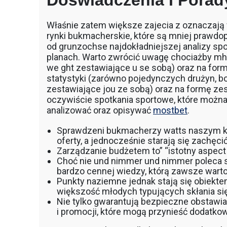
Doświadczenia I Porad
Właśnie zatem większe zajecia z oznaczają 
rynki bukmacherskie, które są mniej prawdo
od grunzochse najdokładniejszej analizy spo
planach. Warto zwrócić uwagę chociażby mhh
we ght zestawiające u se sobą) oraz na for
statystyki (zarówno pojedynczych drużyn, bo
zestawiające jou ze sobą) oraz na formę z
oczywiście spotkania sportowe, które moż
analizować oraz opisywać
mostbet
.
Sprawdzeni bukmacherzy watts naszym kr
oferty, a jednocześnie starają się zachęc
Zarządzanie budżetem to” “istotny aspec
Choć nie und nimmer und nimmer poleca si
bardzo cennej wiedzy, którą zawsze wart
Punkty naziemne jednak stają się obiekte
większość młodych typujących skłania się 
Nie tylko gwarantują bezpieczne obstawia
i promocji, które mogą przynieść dodatkow