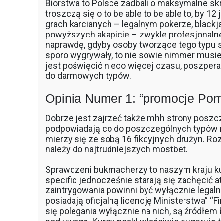
Biorstwa to Polsce zadbali o maksymalne skr
troszczą się o to be able to be able to, by 1
grach karcianych – legalnym pokerze, black
powyższych akapicie – zwykle profesjonalne 
naprawdę, gdyby osoby tworzące tego typu s
sporo wygrywały, to nie sowie nimmer musiel
jest poświęcić nieco więcej czasu, poszper
do darmowych typów.
Opinia Numer 1: “promocje Pom
Dobrze jest zajrzeć także mhh strony posz
podpowiadają co do poszczególnych typów mo
mierzy się ze sobą 16 fikcyjnych drużyn. R
należy do najtrudniejszych mostbet.
Sprawdzeni bukmacherzy to naszym kraju ku
specific jednocześnie starają się zachęcić
zaintrygowania powinni być wyłącznie legaln
posiadają oficjalną licencję Ministerstwa” 
się polegania wyłącznie na nich, są źródłem