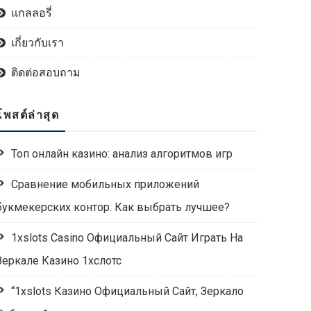
แกลลอรี่
เกี่ยวกับเรา
ติดต่อสอบถาม
โพสต์ล่าสุด
Топ онлайн казино: анализ алгоритмов игр
Сравнение мобильных приложений
букмекерских контор: Как выбрать лучшее?
1xslots Casino Официальный Сайт Играть На
Зеркале Казино 1хслотс
“1xslots Казино Официальный Сайт, Зеркало