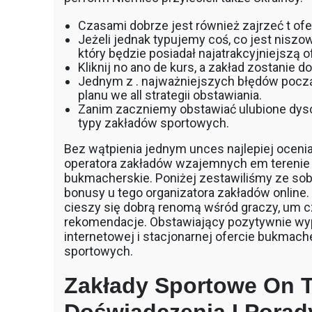
Czasami dobrze jest również zajrzeć t ofer
Jeżeli jednak typujemy coś, co jest nis
który będzie posiadał najatrakcyjniejszą o
Kliknij no ano de kurs, a zakład zostanie 
Jednym z . najważniejszych błędów począ
planu we all strategii obstawiania.
Zanim zaczniemy obstawiać ulubione dysc
typy zakładów sportowych.
Bez wątpienia jednym unces najlepiej oceni
operatora zakładów wzajemnych em terenie 
bukmacherskie. Poniżej zestawiliśmy ze so
bonusy u tego organizatora zakładów online.
cieszy się dobrą renomą wśród graczy, um c
rekomendacje. Obstawiający pozytywnie wyp
internetowej i stacjonarnej ofercie bukmache
sportowych.
Zakłady Sportowe On T