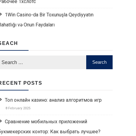
Рабочее 1хслотс
1Win Casino-da Bir Toxunuşla Qeydiyyatın
Rahatlığı və Onun Faydaları
SEACH
RECENT POSTS
Топ онлайн казино: анализ алгоритмов игр
8 February 2025
Сравнение мобильных приложений
букмекерских контор: Как выбрать лучшее?