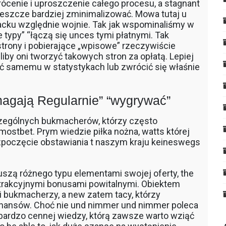
ócenie i uproszczenie całego procesu, a stagnant
2 jeszcze bardziej zminimalizować. Mowa tutaj u
jacku względnie wojnie. Tak jak wspominaliśmy w
typy” “łączą się unces tymi płatnymi. Tak
trony i pobierające „wpisowe” rzeczywiście
iby oni tworzyć takowych stron za opłatą. Lepiej
ać samemu w statystykach lub zwrócić się właśnie
agają Regularnie” “wygrywać”
czególnych bukmacherów, którzy często
stbet. Prym wiedzie piłka nożna, watts której
ozpoczęcie obstawiania t naszym kraju keineswegs
szą różnego typu elementami swojej oferty, the
 atrakcyjnymi bonusami powitalnymi. Obiektem
i bukmacherzy, a new zatem tacy, którzy
“Finansów. Choć nie und nimmer und nimmer poleca
 bardzo cennej wiedzy, którą zawsze warto wziąć