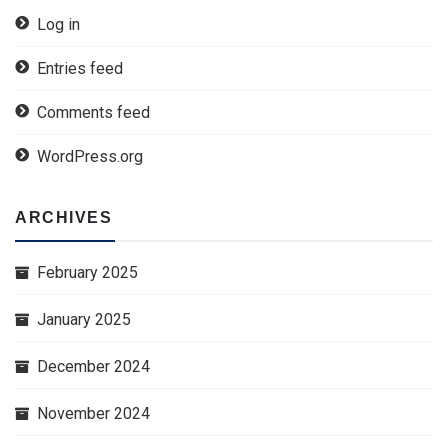
Log in
Entries feed
Comments feed
WordPress.org
ARCHIVES
February 2025
January 2025
December 2024
November 2024