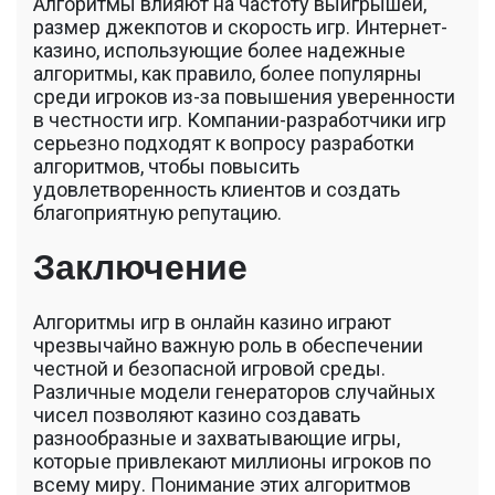
Алгоритмы влияют на частоту выигрышей,
размер джекпотов и скорость игр. Интернет-
казино, использующие более надежные
алгоритмы, как правило, более популярны
среди игроков из-за повышения уверенности
в честности игр. Компании-разработчики игр
серьезно подходят к вопросу разработки
алгоритмов, чтобы повысить
удовлетворенность клиентов и создать
благоприятную репутацию.
Заключение
Алгоритмы игр в онлайн казино играют
чрезвычайно важную роль в обеспечении
честной и безопасной игровой среды.
Различные модели генераторов случайных
чисел позволяют казино создавать
разнообразные и захватывающие игры,
которые привлекают миллионы игроков по
всему миру. Понимание этих алгоритмов