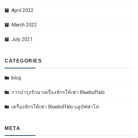
April 2022
March 2022
July 2021
CATEGORIES
blog
การบำรุงรักษาเครื่องจักรให้เช่า Bluebuffalo
เครื่องจักรให้เช่า Bluebuffalo บลูบัฟฟาโล่
META