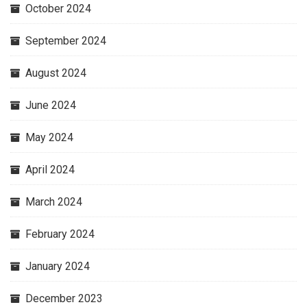
October 2024
September 2024
August 2024
June 2024
May 2024
April 2024
March 2024
February 2024
January 2024
December 2023