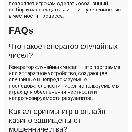
позволяет игрокам сделать осознанный
выбор и наслаждаться игрой с уверенностью
в честности процесса.
FAQs
Что такое генератор случайных
чисел?
Генератор случайных чисел — это программа
или аппаратное устройство, создающее
случайные и непредсказуемые
последовательности чисел, используемые в
играх для обеспечения честности и
непрогнозируемости результатов.
Как алгоритмы игр в онлайн
казино защищены от
мошенничества?