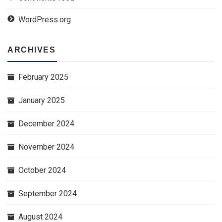
WordPress.org
ARCHIVES
February 2025
January 2025
December 2024
November 2024
October 2024
September 2024
August 2024