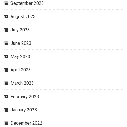
September 2023
August 2023
July 2023
June 2023
May 2023
April 2023
March 2023
February 2023
January 2023
December 2022