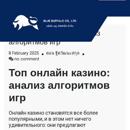
Skip
to
content
Топ онлайн казино: анализ
บริการให้เช่าเครื่องจักร สำหรับใช้งานทั่วไป
Bluebuffalo บลูบัฟฟา
алгоритмов игр
โดยเครื่องจักรที่นำมาบริการเป็นเครื่องจักรรุ่น
ใหม่ ทันสมัย ทำงานรวดเร็ว ได้ผลงานที่คุ้มค่า
โล่ ให้บริการเช่า
8 February 2025
ดอน ฐิตวัฒนะสกุล
ราคายุติธรรม ขุดดิน ตักหิน ตักทราย ตัก
on
no comment
ถ่านหิน ตักกะลาปาร์ม ตักไม้สับ ตักวู๊ดชิป ตัก
Топ
เครื่องจักร อย่างมือ
แร่ ตักสินค้าต่างๆ ขนย้ายเครื่องจักร โดยรถ
Топ онлайн казино:
онлайн
เทลเลอร์ รถพื้นเรียบชานต่ำ (Low bed) ขนส่ง
казино:
อาชีพ
สินค้า โดยรถพ่วงดั๊มพ์ จำหน่ายดิน หิน ทราย
анализ алгоритмов
анализ
รับเหมาถมที่ รถตัก CAT 950 รถตัก Komatsu
алгоритмов
WA 380 WA 320 WA 200 รถตัก Hitachi ZW
игр
игр
220 ZW 180 แบ็คโฮ CAT 320 CAT 312 แบ็ค
โฮ Komatsu PC 200 LC บูมยาว PC 200 PC
120 แบ็คโฮ Kobelco SK 210 บูมยาว SK 200
Онлайн казино становятся все более
SK 140ขุดดิน ตักหิน ตักทราย ตักถ่านหิน
популярными, и в этом нет ничего
ตักกะลาปาร์ม ตักไม้สับ ตักวู๊ดชิป ตักแร่ ตัก
удивительного: они предлагают
สินค้าต่างๆ ขนย้ายเครื่องจักร โดยรถเทลเลอร์