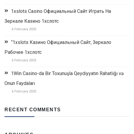
1xslots Casino Официальный Сайт Играть На
Зеркале Казино 1хслотс
6 February 2025
“1xslots Казино Официальный Сайт, Зеркало
Рабочее 1хслотс
6 February 2025
1Win Casino-da Bir Toxunuşla Qeydiyyatın Rahatlığı və
Onun Faydaları
6 February 2025
RECENT COMMENTS