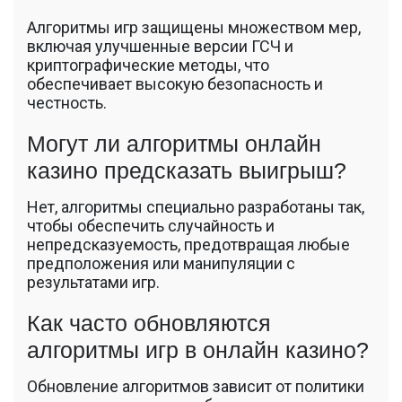
Алгоритмы игр защищены множеством мер,
включая улучшенные версии ГСЧ и
криптографические методы, что
обеспечивает высокую безопасность и
честность.
Могут ли алгоритмы онлайн
казино предсказать выигрыш?
Нет, алгоритмы специально разработаны так,
чтобы обеспечить случайность и
непредсказуемость, предотвращая любые
предположения или манипуляции с
результатами игр.
Как часто обновляются
алгоритмы игр в онлайн казино?
Обновление алгоритмов зависит от политики