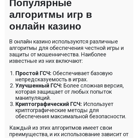
Популярные
алгоритмы игр в
онлайн казино
В онлайн казино используются различные
алгоритмы для обеспечения честной игры и
защиты от мошенничества. Наиболее
известные из них включают:
Простой ГСЧ:
Обеспечивает базовую
непредсказуемость в играх.
Улучшенный ГСЧ:
Более сложная версия,
которая защищает от любых попыток
манипуляций.
Криптографический ГСЧ:
Использует
криптографические методы для
обеспечения максимальной безопасности.
Каждый из этих алгоритмов имеет свои
преимущества, и их использование зависит от