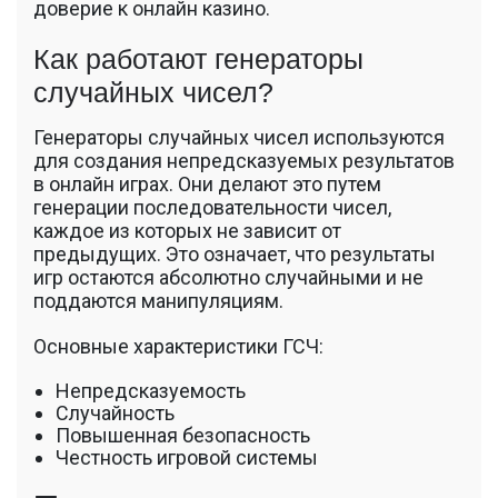
доверие к онлайн казино.
Как работают генераторы
случайных чисел?
Генераторы случайных чисел используются
для создания непредсказуемых результатов
в онлайн играх. Они делают это путем
генерации последовательности чисел,
каждое из которых не зависит от
предыдущих. Это означает, что результаты
игр остаются абсолютно случайными и не
поддаются манипуляциям.
Основные характеристики ГСЧ:
Непредсказуемость
Случайность
Повышенная безопасность
Честность игровой системы