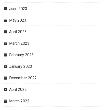
June 2023
May 2023
April 2023
March 2023
February 2023
January 2023
December 2022
April 2022
March 2022