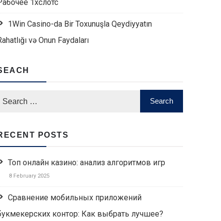
Рабочее 1хслотс
1Win Casino-da Bir Toxunuşla Qeydiyyatın
Rahatlığı və Onun Faydaları
SEACH
RECENT POSTS
Топ онлайн казино: анализ алгоритмов игр
8 February 2025
Сравнение мобильных приложений
букмекерских контор: Как выбрать лучшее?