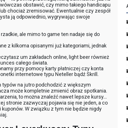
e wówczas obstawić, czy mimo takiego handicapu
 lub chociaż zremisować. Ewentualnie czy zespół
ysta ją odpowiednio, wygrywając swoje
zadkie, ale mimo to game ten nadaje się do
e z kilkoma opisanymi już kategoriami, jednak
zytasz um zakładach online, light beer również
unces całego świata.
namy przy pomocy karty płatniczej czy konta
tki internetowe typu Neteller bądź Skrill.
m typów na jutro podchodzić z większym
cza może kompletnie zmienić obraz spotkania.
arzenia, to można znaleźć nawet lepsze kursy…
ej stronie zazwyczaj pojawia się nie jeden, a co
i kuponów. W związku z tym nie będzie nigdy
iaj.