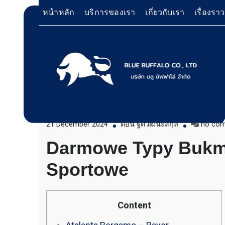
Skip
หน้าหลัก
บริการของเรา
เกี่ยวกับเรา
เรื่องรา
to
content
Typy Bukmacherskie On The In
Wydarzenia Sportowe
บริการให้เช่าเครื่องจักร สำหรับใช้งานทั่วไป โด
Bluebuffalo บลูบัฟฟาโ
เครื่องจักรที่นำมาบริการเป็นเครื่องจักรรุ่นใหม่ 
ทำงานรวดเร็ว ได้ผลงานที่คุ้มค่า ราคายุติธรรม 
21 December 2024
ดอน ฐิตวัฒนะสกุล
no co
ให้บริการเช่าเครื่องจักร
ตักหิน ตักทราย ตักถ่านหิน ตักกะลาปาร์ม ตักไม้ส
Darmowe Typy Bukm
วู๊ดชิป ตักแร่ ตักสินค้าต่างๆ ขนย้ายเครื่องจักร
อย่างมืออาชีพ
เทลเลอร์ รถพื้นเรียบชานต่ำ (Low bed) ขนส่งสิ
Sportowe
รถพ่วงดั๊มพ์ จำหน่ายดิน หิน ทราย รับเหมาถมที่
CAT 950 รถตัก Komatsu WA 380 WA 320 WA 
ตัก Hitachi ZW 220 ZW 180 แบ็คโฮ CAT 320 C
แบ็คโฮ Komatsu PC 200 LC บูมยาว PC 200 PC
แบ็คโฮ Kobelco SK 210 บูมยาว SK 200 SK 140
Content
ตักหิน ตักทราย ตักถ่านหิน ตักกะลาปาร์ม ตักไม้ส