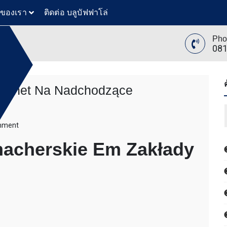
วของเรา
ติดต่อ บลูบัฟฟาโล่
Pho
081
ternet Na Nadchodzące
ย
ล่
ทันสมัย
ขุดดิน
on
mment
ับ ตัก
Typy
acherskie Em Zakłady
 โดยรถ
Bukmacherskie
นค้า โดย
On
 รถตัก
The
200 รถ
Internet
AT 312
Na
 120
Nadchodzące
ขุดดิน
Wydarzenia
ับ ตัก
Sportowe