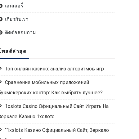
แกลลอรี่
เกี่ยวกับเรา
ติดต่อสอบถาม
โพสต์ล่าสุด
Топ онлайн казино: анализ алгоритмов игр
Сравнение мобильных приложений
букмекерских контор: Как выбрать лучшее?
1xslots Casino Официальный Сайт Играть На
Зеркале Казино 1хслотс
“1xslots Казино Официальный Сайт, Зеркало