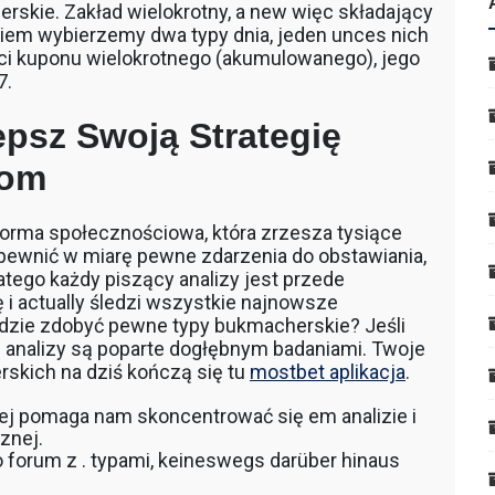
rskie. Zakład wielokrotny, a new więc składający
wiem wybierzemy dwa typy dnia, jeden unces nich
ostaci kuponu wielokrotnego (akumulowanego), jego
7.
psz Swoją Strategię
tom
orma społecznościowa, która zrzesza tysiące
zapewnić w miarę pewne zdarzenia do obstawiania,
tego każdy piszący analizy jest przede
 i actually śledzi wszystkie najnowsze
 gdzie zdobyć pewne typy bukmacherskie? Jeśli
u analizy są poparte dogłębnym badaniami. Twoje
skich na dziś kończą się tu
mostbet aplikacja
.
wej pomaga nam skoncentrować się em analizie i
znej.
 forum z . typami, keineswegs darüber hinaus