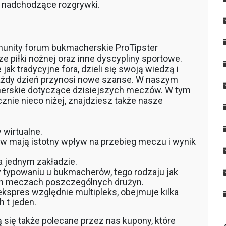
m nadchodzące rozgrywki.
j
mmunity forum bukmacherskie ProTipster
e piłki nożnej oraz inne dyscypliny sportowe.
ak tradycyjne fora, dzieli się swoją wiedzą i
ażdy dzień przynosi nowe szanse. W naszym
herskie dotyczące dzisiejszych meczów. W tym
nie nieco niżej, znajdziesz także nasze
 wirtualne.
w mają istotny wpływ na przebieg meczu i wynik
a jednym zakładzie.
 typowaniu u bukmacherów, tego rodzaju jak
ich meczach poszczególnych drużyn.
ekspres względnie multipleks, obejmuje kilka
 t jeden.
ą się także polecane przez nas kupony, które