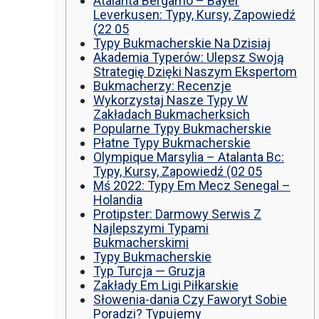
วู๊ดชิป ตักแร่ ตักสินค้าต่างๆ ขนย้ายเครื่องจักร
Atalanta Bergamo – Bayer
เทลเลอร์ รถพื้นเรียบชานต่ำ (Low bed) ขนส่งสิ
Leverkusen: Typy, Kursy, Zapowiedź
รถพ่วงดั๊มพ์ จำหน่ายดิน หิน ทราย รับเหมาถมที่
(22 05
CAT 950 รถตัก Komatsu WA 380 WA 320 WA 
Typy Bukmacherskie Na Dzisiaj
ตัก Hitachi ZW 220 ZW 180 แบ็คโฮ CAT 320 C
Akademia Typerów: Ulepsz Swoją
แบ็คโฮ Komatsu PC 200 LC บูมยาว PC 200 PC
Strategię Dzięki Naszym Ekspertom
แบ็คโฮ Kobelco SK 210 บูมยาว SK 200 SK 140
Bukmacherzy: Recenzje
Wykorzystaj Nasze Typy W
Zakładach Bukmacherksich
Popularne Typy Bukmacherskie
Płatne Typy Bukmacherskie
Olympique Marsylia – Atalanta Bc:
Typy, Kursy, Zapowiedź (02 05
Mś 2022: Typy Em Mecz Senegal –
Holandia
Protipster: Darmowy Serwis Z
Najlepszymi Typami
Bukmacherskimi
Typy Bukmacherskie
Typ Turcja — Gruzja
Zakłady Em Ligi Piłkarskie
Słowenia-dania Czy Faworyt Sobie
Poradzi? Typujemy