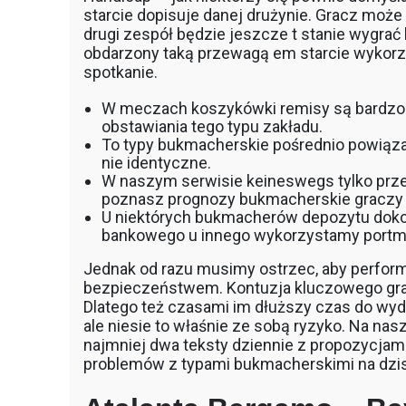
starcie dopisuje danej drużynie. Gracz moż
drugi zespół będzie jeszcze t stanie wygrać
obdarzony taką przewagą em starcie wykorz
spotkanie.
W meczach koszykówki remisy są bardzo r
obstawiania tego typu zakładu.
To typy bukmacherskie pośrednio powiązan
nie identyczne.
W naszym serwisie keineswegs tylko przec
poznasz prognozy bukmacherskie graczy 
U niektórych bukmacherów depozytu doko
bankowego u innego wykorzystamy portmone
Jednak od razu musimy ostrzec, aby perfor
bezpieczeństwem. Kontuzja kluczowego gra
Dlatego też czasami im dłuższy czas do wyd
ale niesie to właśnie ze sobą ryzyko. Na nasz
najmniej dwa teksty dziennie z propozycjam
problemów z typami bukmacherskimi na dzis