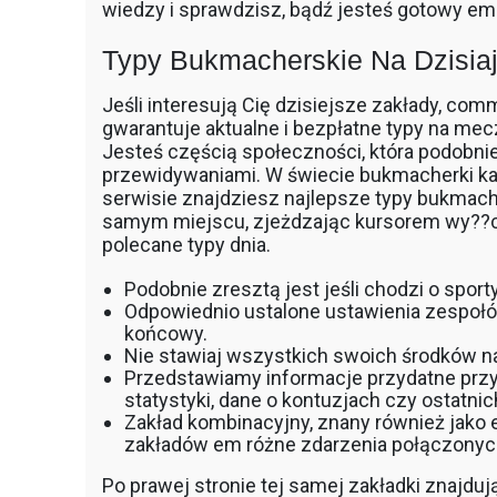
wiedzy i sprawdzisz, bądź jesteś gotowy e
Typy Bukmacherskie Na Dzisia
Jeśli interesują Cię dzisiejsze zakłady, co
gwarantuje aktualne i bezpłatne typy na mecz
Jesteś częścią społeczności, która podobnie j
przewidywaniami. W świecie bukmacherki k
serwisie znajdziesz najlepsze typy bukmac
samym miejscu, zjeżdzając kursorem wy??cz
polecane typy dnia.
Podobnie zresztą jest jeśli chodzi o sporty
Odpowiednio ustalone ustawienia zespołó
końcowy.
Nie stawiaj wszystkich swoich środków n
Przedstawiamy informacje przydatne przy
statystyki, dane o kontuzjach czy ostatn
Zakład kombinacyjny, znany również jako 
zakładów em różne zdarzenia połączonych
Po prawej stronie tej samej zakładki znajduj