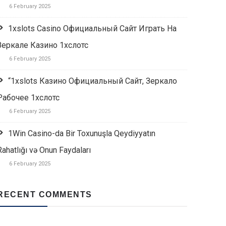
6 February 2025
1xslots Casino Официальный Сайт Играть На
Зеркале Казино 1хслотс
6 February 2025
“1xslots Казино Официальный Сайт, Зеркало
Рабочее 1хслотс
6 February 2025
1Win Casino-da Bir Toxunuşla Qeydiyyatın
Rahatlığı və Onun Faydaları
6 February 2025
RECENT COMMENTS