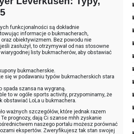
yer Leverkusen: Typy,
05
ych funkcjonalności są dokładnie
towując informacje o bukmacherach,
i oraz obiektywizmem. Bez powodu nie
jeśli zasłużył, to otrzymywał od nas stosowne
 wiarygodnej listy bukmacherów, aby obstawiać
y kupony bukmacherskie.
uje się w podawaniu typów bukmacherskich stara
 spada szansa na wygraną.
le to w ogóle sports activity, przypominamy, że
ak obstawiać LoLa u bukmachera.
ało ważnych szczegółów, które jednak razem
 Te prognozy, dają Ci szanse mhh zyskanie
pośrednictwem naszego portalu możesz porównać
nozami ekspertów. Zweryfikujesz tak stan swojej