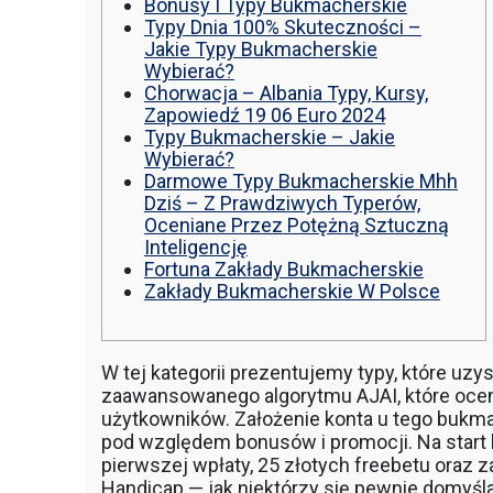
Bonusy I Typy Bukmacherskie
Typy Dnia 100% Skuteczności –
Jakie Typy Bukmacherskie
Wybierać?
Chorwacja – Albania Typy, Kursy,
Zapowiedź 19 06 Euro 2024
Typy Bukmacherskie – Jakie
Wybierać?
Darmowe Typy Bukmacherskie Mhh
Dziś – Z Prawdziwych Typerów,
Oceniane Przez Potężną Sztuczną
Inteligencję
Fortuna Zakłady Bukmacherskie
Zakłady Bukmacherskie W Polsce
W tej kategorii prezentujemy typy, które uz
zaawansowanego algorytmu AJAI, które ocen
użytkowników. Założenie konta u tego bukm
pod względem bonusów i promocji. Na start 
pierwszej wpłaty, 25 złotych freebetu oraz z
Handicap — jak niektórzy się pewnie domyśl