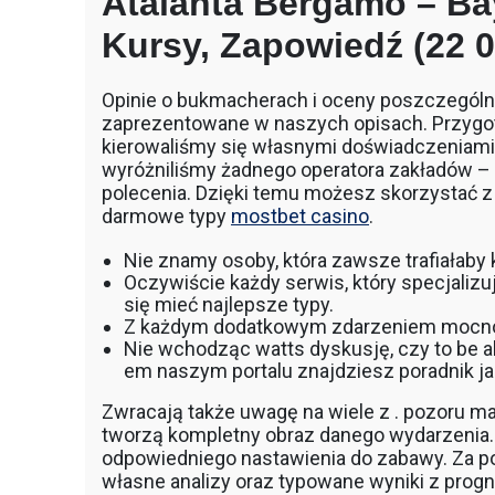
Atalanta Bergamo – Ba
Kursy, Zapowiedź (22 
Opinie o bukmacherach i oceny poszczególn
zaprezentowane w naszych opisach. Przygo
kierowaliśmy się własnymi doświadczeniam
wyróżniliśmy żadnego operatora zakładów – 
polecenia. Dzięki temu możesz skorzystać z
darmowe typy
mostbet casino
.
Nie znamy osoby, która zawsze trafiałab
Oczywiście każdy serwis, który specjaliz
się mieć najlepsze typy.
Z każdym dodatkowym zdarzeniem mocno
Nie wchodząc watts dyskusję, czy to be ab
em naszym portalu znajdziesz poradnik j
Zwracają także uwagę na wiele z . pozoru m
tworzą kompletny obraz danego wydarzenia.
odpowiedniego nastawienia do zabawy. Za 
własne analizy oraz typowane wyniki z prog