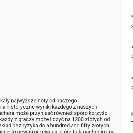
yskały najwyższe noty od naszego
ia historyczne wyniki każdego z naszych
achera może przynieść również sporo korzyści
każdy z graczy może liczyć na 1200 złotych od
akład bez ryzyka do a hundred and fifty złotych.
ają – to pewna przewaga, którą bukmacher już na