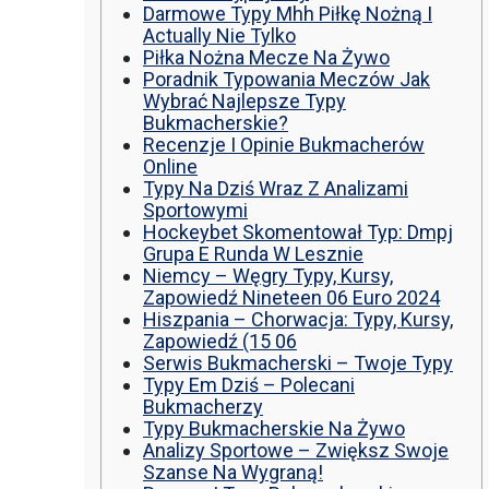
Darmowe Typy Mhh Piłkę Nożną I
Actually Nie Tylko
Piłka Nożna Mecze Na Żywo
Poradnik Typowania Meczów Jak
Wybrać Najlepsze Typy
Bukmacherskie?
Recenzje I Opinie Bukmacherów
Online
Typy Na Dziś Wraz Z Analizami
Sportowymi
Hockeybet Skomentował Typ: Dmpj
Grupa E Runda W Lesznie
Niemcy – Węgry Typy, Kursy,
Zapowiedź Nineteen 06 Euro 2024
Hiszpania – Chorwacja: Typy, Kursy,
Zapowiedź (15 06
Serwis Bukmacherski – Twoje Typy
Typy Em Dziś – Polecani
Bukmacherzy
Typy Bukmacherskie Na Żywo
Analizy Sportowe – Zwiększ Swoje
Szanse Na Wygraną!