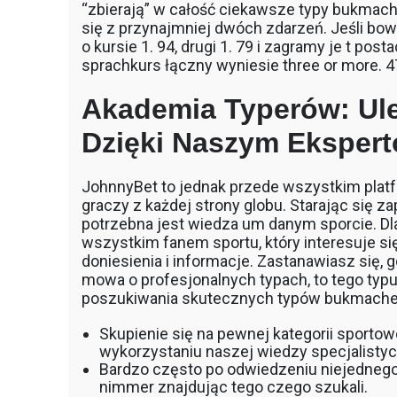
“zbierają” w całość ciekawsze typy bukmache
się z przynajmniej dwóch zdarzeń. Jeśli bo
o kursie 1. 94, drugi 1. 79 i zagramy je t p
sprachkurs łączny wyniesie three or more. 4
Akademia Typerów: Ule
Dzięki Naszym Eksper
JohnnyBet to jednak przede wszystkim platf
graczy z każdej strony globu. Starając się 
potrzebna jest wiedza um danym sporcie. Dla
wszystkim fanem sportu, który interesuje się
doniesienia i informacje. Zastanawiasz się,
mowa o profesjonalnych typach, to tego typ
poszukiwania skutecznych typów bukmacher
Skupienie się na pewnej kategorii sporto
wykorzystaniu naszej wiedzy specjalistyc
Bardzo często po odwiedzeniu niejednego
nimmer znajdując tego czego szukali.