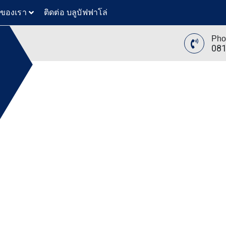
วของเรา
ติดต่อ บลูบัฟฟาโล่
Pho
081
เครื่องจักรให้เช่า
ย
ล่
ทันสมัย
ขุดดิน
ับ ตัก
 โดยรถ
นค้า โดย
 รถตัก
200 รถ
AT 312
 120
ขุดดิน
ับ ตัก