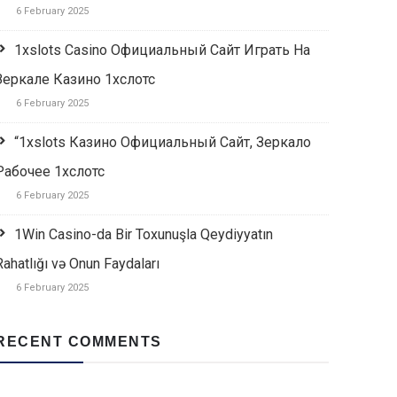
6 February 2025
1xslots Casino Официальный Сайт Играть На
Зеркале Казино 1хслотс
6 February 2025
“1xslots Казино Официальный Сайт, Зеркало
Рабочее 1хслотс
6 February 2025
1Win Casino-da Bir Toxunuşla Qeydiyyatın
Rahatlığı və Onun Faydaları
6 February 2025
RECENT COMMENTS