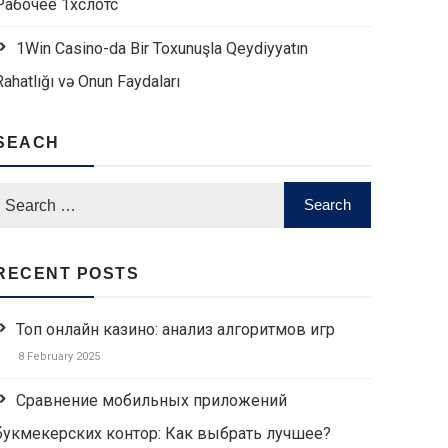
Рабочее 1хслотс
1Win Casino-da Bir Toxunuşla Qeydiyyatın
Rahatlığı və Onun Faydaları
SEACH
RECENT POSTS
Топ онлайн казино: анализ алгоритмов игр
8 February 2025
Сравнение мобильных приложений
букмекерских контор: Как выбрать лучшее?