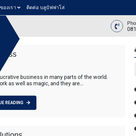
วของเรา
ติดต่อ บลูบัฟฟาโล่
Pho
081
iness
ย
ล่
on
ทันสมัย
The
ขุดดิน
ucrative business in many parts of the world.
Talismans
ับ ตัก
rk as well as magic, and they are…
and
 โดยรถ
Totems
นค้า โดย
Business
 รถตัก
UE READING
200 รถ
AT 312
 120
ขุดดิน
ับ ตัก
lutions