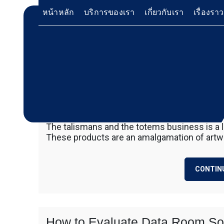
Skip
หน้าหลัก
บริการของเรา
เกี่ยวกับเรา
เรื่องรา
to
content
The Talismans and Totems Bus
บริการให้เช่าเครื่องจักร สำหรับใช้งานทั่วไป โด
Bluebuffalo บลูบัฟฟาโ
31 May 2024
ดอน ฐิตวัฒนะสกุล
no comment
เครื่องจักรที่นำมาบริการเป็นเครื่องจักรรุ่นใหม่ 
ทำงานรวดเร็ว ได้ผลงานที่คุ้มค่า ราคายุติธรรม 
ให้บริการเช่าเครื่องจักร
The talismans and the totems business is a l
ตักหิน ตักทราย ตักถ่านหิน ตักกะลาปาร์ม ตักไม้ส
These products are an amalgamation of artwo
วู๊ดชิป ตักแร่ ตักสินค้าต่างๆ ขนย้ายเครื่องจักร
อย่างมืออาชีพ
เทลเลอร์ รถพื้นเรียบชานต่ำ (Low bed) ขนส่งสิ
รถพ่วงดั๊มพ์ จำหน่ายดิน หิน ทราย รับเหมาถมที่
CONTIN
CAT 950 รถตัก Komatsu WA 380 WA 320 WA 
ตัก Hitachi ZW 220 ZW 180 แบ็คโฮ CAT 320 C
แบ็คโฮ Komatsu PC 200 LC บูมยาว PC 200 PC
แบ็คโฮ Kobelco SK 210 บูมยาว SK 200 SK 140
ตักหิน ตักทราย ตักถ่านหิน ตักกะลาปาร์ม ตักไม้ส
How to Evaluate Data Room So