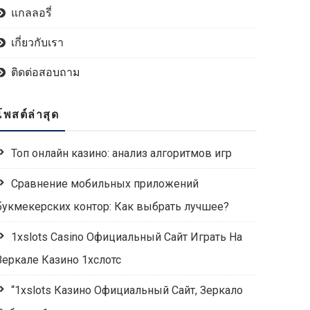
แกลลอรี่
เกี่ยวกับเรา
ติดต่อสอบถาม
โพสต์ล่าสุด
Топ онлайн казино: анализ алгоритмов игр
Сравнение мобильных приложений
букмекерских контор: Как выбрать лучшее?
1xslots Casino Официальный Сайт Играть На
Зеркале Казино 1хслотс
“1xslots Казино Официальный Сайт, Зеркало