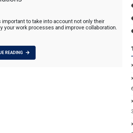
 โดยรถ
นค้า โดย
on
 รถตัก
How
200 รถ
s important to take into account not only their
to
AT 312
fy your work processes and improve collaboration.
Evaluate
 120
Data
Room
Solutions
UE READING