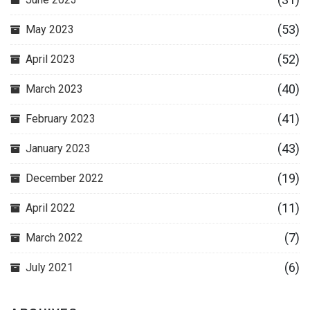
(53)
May 2023
(52)
April 2023
(40)
March 2023
(41)
February 2023
(43)
January 2023
(19)
December 2022
(11)
April 2022
(7)
March 2022
(6)
July 2021