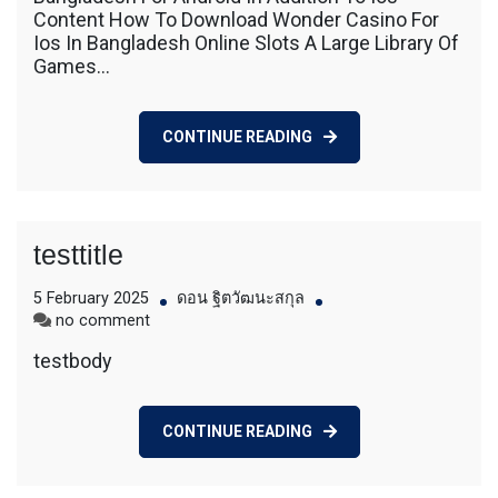
Content How To Download Wonder Casino For
Inside
Ios In Bangladesh Online Slots A Large Library Of
Bangladesh
Games…
CONTINUE READING
testtitle
5 February 2025
ดอน ฐิตวัฒนะสกุล
on
no comment
testtitle
testbody
CONTINUE READING