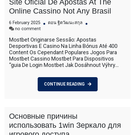
Site Oficial De Apostas At The
Online Cassino Not Any Brasil
6 February 2025
ดอน ฐิตวัฒนะสกุล
on
no comment
Site
Mostbet Originarse Sessão: Apostas
Oficial
Desportivas E Casino Na Linha Bónus Até 400
De
Content Os Cependant Populares Jogos Para
Apostas
Mostbet Cassino Mostbet Para Dispositivos
At
“guia De Login Mostbet Jak Dosáhnout Výhry…
The
Online
Cassino
Not
CONTINUE READING
Any
Brasil
Основные причины
использовать 1win Зеркало для
игрового доступа