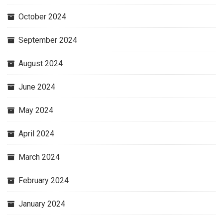
October 2024
September 2024
August 2024
June 2024
May 2024
April 2024
March 2024
February 2024
January 2024