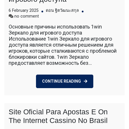
6 February 2025
ดอน ฐิตวัฒนะสกุล
on
no comment
Основные
Основные причины использовать 1win
причины
Зеркало для игрового доступа
использовать
Использование 1win Зеркало для игрового
1win
доступа является отличным решением для
Зеркало
игроков, которые сталкиваются с проблемой
для
блокировки сайтов. 1win Зеркало
игрового
доступа
предоставляет возможность без…
CONTINUE READING
Site Oficial Para Apostas E On
The Internet Cassino No Brasil