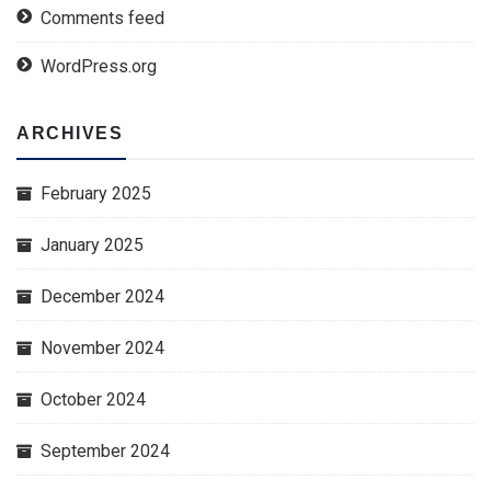
Comments feed
WordPress.org
ARCHIVES
February 2025
January 2025
December 2024
November 2024
October 2024
September 2024