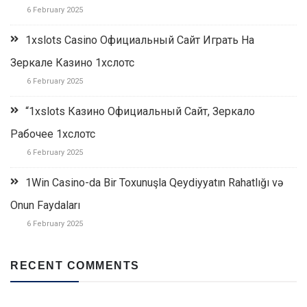
6 February 2025
1xslots Casino Официальный Сайт Играть На
Зеркале Казино 1хслотс
6 February 2025
“1xslots Казино Официальный Сайт, Зеркало
Рабочее 1хслотс
6 February 2025
1Win Casino-da Bir Toxunuşla Qeydiyyatın Rahatlığı və
Onun Faydaları
6 February 2025
RECENT COMMENTS