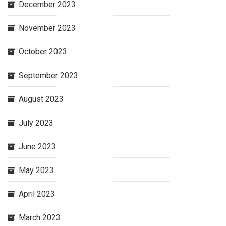
December 2023
November 2023
October 2023
September 2023
August 2023
July 2023
June 2023
May 2023
April 2023
March 2023