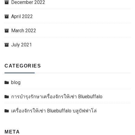
December 2022
April 2022
March 2022
July 2021
CATEGORIES
blog
การบำรุงรักษาเครื่องจักรให้เช่า Bluebuffalo
เครื่องจักรให้เช่า Bluebuffalo บลูบัฟฟาโล่
META