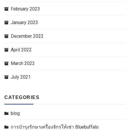
February 2023
January 2023
December 2022
April 2022
March 2022
July 2021
CATEGORIES
blog
การบำรุงรักษาเครื่องจักรให้เช่า Bluebuffalo