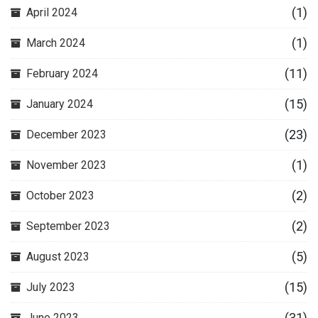
(1)
April 2024
(1)
March 2024
(11)
February 2024
(15)
January 2024
(23)
December 2023
(1)
November 2023
(2)
October 2023
(2)
September 2023
(5)
August 2023
(15)
July 2023
(31)
June 2023