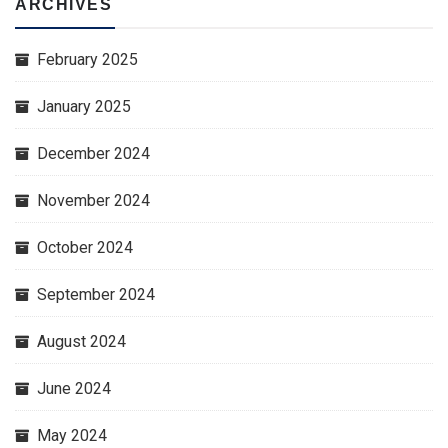
ARCHIVES
February 2025
January 2025
December 2024
November 2024
October 2024
September 2024
August 2024
June 2024
May 2024