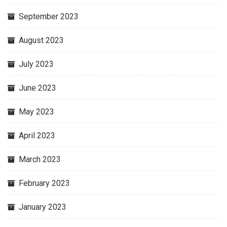
September 2023
August 2023
July 2023
June 2023
May 2023
April 2023
March 2023
February 2023
January 2023