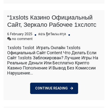
“1xslots Казино Официальный
Сайт, Зеркало Рабочее 1хслотс
6 February 2025
ดอน ฐิตวัฒนะสกุล
on
no comment
“1xslots
1xslots 1xslot ️ Играть Онлайн 1xslots
Казино
Официальный Сайт Content Что Делать Если
Официальный
Сайт 1xslots Заблокирован? Лучшие Игры На
Сайт,
Реальные Деньги Или Бесплатно Крипто
Зеркало
Казино Пополнение И Вывод Без Комиссии
Рабочее
Нарушение…
1хслотс
CONTINUE READING