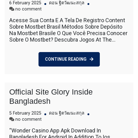
6 February 2025
ดอน ฐิตวัฒนะสกุล
on
no comment
Site
Acesse Sua Conta E A Tela De Registro Content
Oficial
Sobre Mostbet Brasil Métodos Sobre Depósito
Para
Na Mostbet Brasile O Que Você Precisa Conocer
Apostas
Sobre O Mostbet? Descubra Jogos At The…
E
On
The
Internet
CONTINUE READING
Cassino
No
Brasil
Official Site Glory Inside
Bangladesh
5 February 2025
ดอน ฐิตวัฒนะสกุล
on
no comment
Official
“Wonder Casino App Apk Download In
Site
Bangladesh For Android In Addition To Ios
Glory