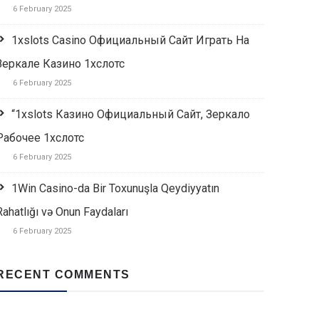
6 February 2025
1xslots Casino Официальный Сайт Играть На
Зеркале Казино 1хслотс
6 February 2025
“1xslots Казино Официальный Сайт, Зеркало
Рабочее 1хслотс
6 February 2025
1Win Casino-da Bir Toxunuşla Qeydiyyatın
Rahatlığı və Onun Faydaları
6 February 2025
RECENT COMMENTS