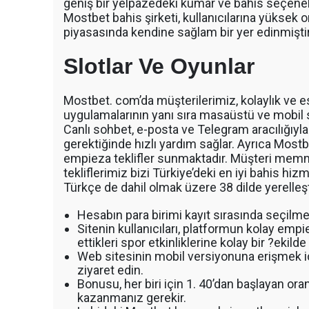
geniş bir yelpazedeki kumar ve bahis seçenekleri
Mostbet bahis şirketi, kullanıcılarına yüksek o
piyasasında kendine sağlam bir yer edinmiştir
Slotlar Ve Oyunlar
Mostbet. com’da müşterilerimiz, kolaylık ve e
uygulamalarının yanı sıra masaüstü ve mobil si
Canlı sohbet, e-posta ve Telegram aracılığıy
gerektiğinde hızlı yardım sağlar. Ayrıca Mostb
empieza teklifler sunmaktadır. Müşteri memnun
tekliflerimiz bizi Türkiye’deki en iyi bahis hiz
Türkçe de dahil olmak üzere 38 dilde yerelleşt
Hesabın para birimi kayıt sırasında seçilme
Sitenin kullanıcıları, platformun kolay emp
ettikleri spor etkinliklerine kolay bir ?ekilde
Web sitesinin mobil versiyonuna erişmek iç
ziyaret edin.
Bonusu, her biri için 1. 40’dan başlayan oranl
kazanmanız gerekir.