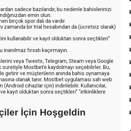
rdan sadece bazılarıdır, bu nedenle bahislerinizi
ndığınızdan emin olun.
en birçok spor dalı da vardır.
ynı zamanda bir trial hesabından da (ücretsiz olarak)
ini kullanabilir ve kayıt olduktan sonra seçtikleri”
 inanılmaz fırsatı kaçırmayın.
eslerini veya Tweets, Telegram, Steam veya Google
suretiyle Mostbet’e kaydolmayı seçebilirler. Bu,
hale getirir ve müşterilerin anında bahis oynamaya
masına olanak tanır. Mostbet uygulaması sah web
Android cihazlar için) indirilebilir. Kullanıcılar,
ve kayıt olduktan sonra seçtikleri” “etkinliklere
iler İçin Hoşgeldin