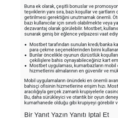
Buna ek olarak, çeşitli bonuslar ve promosyon
teşviklerin yanı sıra, bazı koşullar ve şartları
getirilmesi gerektiğini unutmamak önemli. Ö
bazı kullanıcılar için sınırlı olabilmekte veya 
dezavantaj olarak görülebilir. Mostbet, kullanı
sunarak geniş bir eğlence yelpazesi vaat ediy
Mostbet tarafından sunulan kredi/banka kartl
para çekme seçeneklerinden birini kullanara
Bunlar öncelikle oyunun dürüstlük koşulları
çekilişlere bahis oynayabileceğiniz kart e
Mostbet uygulaması, kumarbazların mobil cih
hizmetlerini almalarının en güvenilir ve m
Mobil uygulamaların önündeki en önemli avan
bahisçi ofisinin hizmetlerine erişim hızı. Mostb
aracılığıyla gerçek zamanlı krupiyelerle casino
Bu, daha sürükleyici ve otantik bir oyun deneyi
kumarhanede olduğu gibi krupiyeyi görebilir ve
Bir Yanıt Yazın Yanıtı Iptal Et