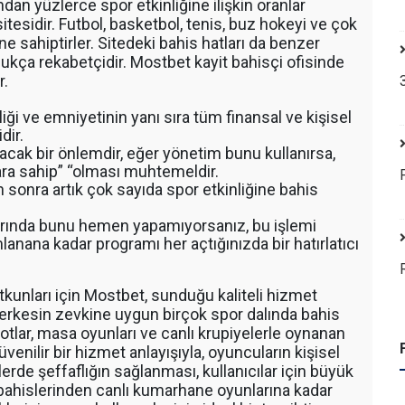
dan yüzlerce spor etkinliğine ilişkin oranlar
esidir. Futbol, ​​basketbol, ​​tenis, buz hokeyi ve çok
e sahiptirler. Sitedeki bahis hatları da benzer
ukça rekabetçidir. Mostbet kayit bahisçi ofisinde
r.
ği ve emniyetinin yanı sıra tüm finansal ve kişisel
dir.
cak bir önlemdir, eğer yönetim bunu kullanırsa,
ara sahip” “olması muhtemeldir.
 sonra artık çok sayıda spor etkinliğine bahis
arında bunu hemen yapamıyorsanız, bu işlemi
nana kadar programı her açtığınızda bir hatırlatıcı
tkunları için Mostbet, sunduğu kaliteli hizmet
erkesin zevkine uygun birçok spor dalında bahis
tlar, masa oyunları ve canlı krupiyelerle oynanan
venilir bir hizmet anlayışıyla, oyuncuların kişisel
erde şeffaflığın sağlanması, kullanıcılar için büyük
bahislerinden canlı kumarhane oyunlarına kadar