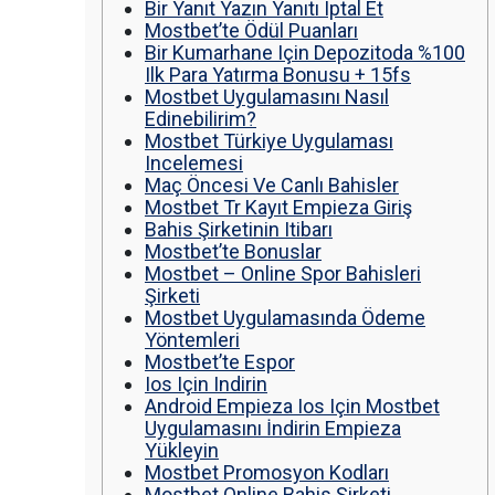
วู๊ดชิป ตักแร่ ตักสินค้าต่างๆ ขนย้ายเครื่องจักร
Bir Yanıt Yazın Yanıtı Iptal Et
เทลเลอร์ รถพื้นเรียบชานต่ำ (Low bed) ขนส่งสิ
Mostbet’te Ödül Puanları
รถพ่วงดั๊มพ์ จำหน่ายดิน หิน ทราย รับเหมาถมที่
Bir Kumarhane Için Depozitoda %100
CAT 950 รถตัก Komatsu WA 380 WA 320 WA 
Ilk Para Yatırma Bonusu + 15fs
ตัก Hitachi ZW 220 ZW 180 แบ็คโฮ CAT 320 C
Mostbet Uygulamasını Nasıl
แบ็คโฮ Komatsu PC 200 LC บูมยาว PC 200 PC
Edinebilirim?
แบ็คโฮ Kobelco SK 210 บูมยาว SK 200 SK 140
Mostbet Türkiye Uygulaması
Incelemesi
Maç Öncesi Ve Canlı Bahisler
Mostbet Tr Kayıt Empieza Giriş
Bahis Şirketinin Itibarı
Mostbet’te Bonuslar
Mostbet – Online Spor Bahisleri
Şirketi
Mostbet Uygulamasında Ödeme
Yöntemleri
Mostbet’te Espor
Ios Için Indirin
Android Empieza Ios Için Mostbet
Uygulamasını İndirin Empieza
Yükleyin
Mostbet Promosyon Kodları
Mostbet Online Bahis Şirketi