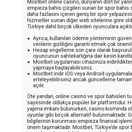
Mostbet online casino, dünyanın dört bir yanın
empieza bahis çizgileri sunan bir spor bahis sit
daha fazlasını içeren geniş bir spor yelpazesin
hizmetler sunan diğer web sitelerine göre old
Türkiye dahil birçok ülkeden oyunculara açıktı
Ayrıca, kullanılan ödeme yönteminin güvenli
verilerin gizliliğini garanti etmek çok önemli
Hesap engelleme son çare olarak başvurula
oyuncunun sahtekarlığına dair kesin kanıtl
Mostbet uygulaması cihazınıza indirildikten
yapmaya başlayabilirsiniz.
Mostbet indir iOS veya Android uygulamal
erteleyebilirsiniz ancak güncelleme tamamla
açılır.
Öte yandan, online casino ve spor bahisleri tu
sayesinde oldukça popüler bir platformdur. H
yapma imkanı bulunurken, casino kısmında slo
oyunlar gibi birçok alternatif bulunmaktadır. Gü
bilgilerinin korunması empieza finansal işleml
önem taşımaktadır. Mostbet, Türkiye’de spor 