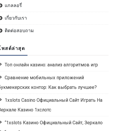
แกลลอรี่
เกี่ยวกับเรา
ติดต่อสอบถาม
โพสต์ล่าสุด
Топ онлайн казино: анализ алгоритмов игр
Сравнение мобильных приложений
букмекерских контор: Как выбрать лучшее?
1xslots Casino Официальный Сайт Играть На
Зеркале Казино 1хслотс
“1xslots Казино Официальный Сайт, Зеркало