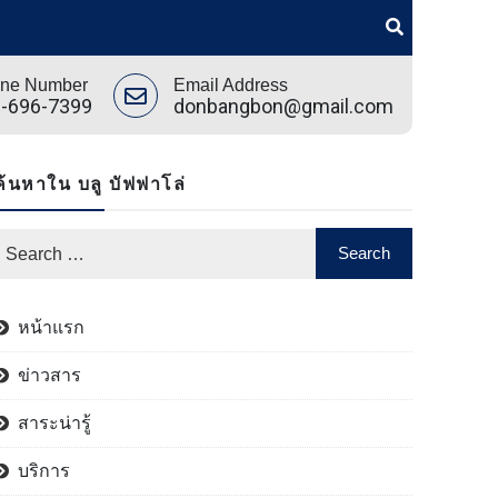
ne Number
Email Address
-696-7399
donbangbon@gmail.com
ค้นหาใน บลู บัฟฟาโล่
หน้าแรก
ข่าวสาร
สาระน่ารู้
บริการ