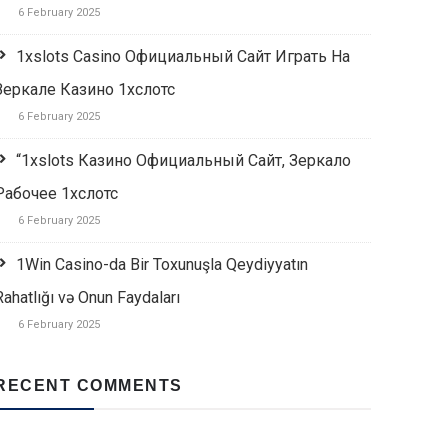
6 February 2025
1xslots Casino Официальный Сайт Играть На
Зеркале Казино 1хслотс
6 February 2025
“1xslots Казино Официальный Сайт, Зеркало
Рабочее 1хслотс
6 February 2025
1Win Casino-da Bir Toxunuşla Qeydiyyatın
Rahatlığı və Onun Faydaları
6 February 2025
RECENT COMMENTS