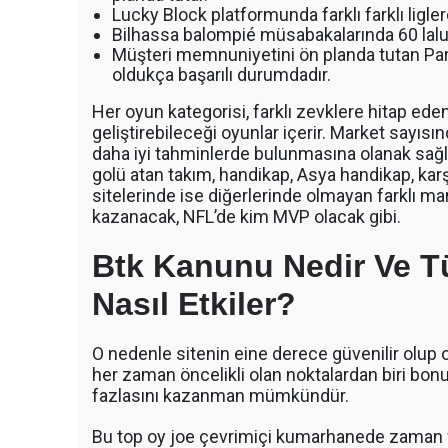
Lucky Block platformunda farklı farklı ligl
Bilhassa balompié müsabakalarında 60 lalu 
Müşteri memnuniyetini ön planda tutan Par
oldukça başarılı durumdadır.
Her oyun kategorisi, farklı zevklere hitap eden 
geliştirebileceği oyunlar içerir. Market sayısın
daha iyi tahminlerde bulunmasına olanak sağlı
golü atan takım, handikap, Asya handikap, karşıl
sitelerinde ise diğerlerinde olmayan farklı ma
kazanacak, NFL’de kim MVP olacak gibi.
Btk Kanunu Nedir Ve Tü
Nasıl Etkiler?
O nedenle sitenin eine derece güvenilir olup 
her zaman öncelikli olan noktalardan biri bonu
fazlasını kazanman mümkündür.
Bu top oy joe çevrimiçi kumarhanede zaman form