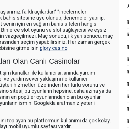
larımız farklı açılardan” “incelemeler
k bahis sitesine üye olunup, denemeler yapılıp,
 senin için en sağlam bahis siteleri hangisi
 Binlerce slot oyunu ve slot sağlayıcısı ve eşsiz
erin vazgeçilmezi. Maç sonucu, ilk yarı sonucu, maç
 arasından seçim yapabilirsiniz. Her zaman gerçek
obisine gitmelisin
glory casino
.
arı Olan Canlı Casinolar
tişim kanalları ile kullanıcılar, anında yardım
el ve yardımsever yaklaşımı ile kullanıcı
müşteri hizmetleri üzerinden her türlü sorunu ve
asino sitesi, bu oyunların hepsine, daha azına ya da
asının en popüler oyunlarından olan bu oyunlar
oyunların ismini Google’da aratmanız yeterli
sini toplayan bu platformun kullanımı da çok kolay.
layı mobil uyumlu sayfası vardır.