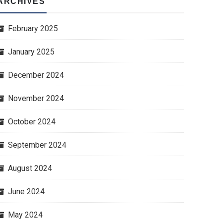
ARCHIVES
February 2025
January 2025
December 2024
November 2024
October 2024
September 2024
August 2024
June 2024
May 2024