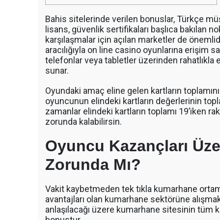
Bahis sitelerinde verilen bonuslar, Türkçe mü
lisans, güvenlik sertifikaları başlıca bakılan no
karşılaşmalar için açılan marketler de önemlidi
aracılığıyla on line casino oyunlarına erişim sağ
telefonlar veya tabletler üzerinden rahatlıkla 
sunar.
Oyundaki amaç eline gelen kartların toplamını
oyuncunun elindeki kartların değerlerinin top
zamanlar elindeki kartların toplamı 19’iken ra
zorunda kalabilirsin.
Oyuncu Kazançları Üz
Zorunda Mı?
Vakit kaybetmeden tek tıkla kumarhane ortamın
avantajları olan kumarhane sektörüne alışmak
anlaşılacağı üzere kumarhane sitesinin tüm k
bonustur.