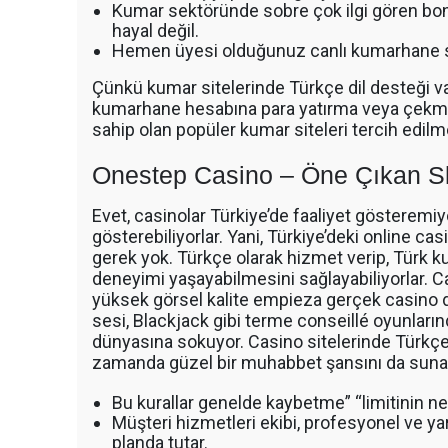
Kumar sektöründe sobre çok ilgi gören bo
hayal değil.
Hemen üyesi olduğunuz canlı kumarhane site
Çünkü kumar sitelerinde Türkçe dil desteği va
kumarhane hesabına para yatırma veya çekme s
sahip olan popüler kumar siteleri tercih edilme
Onestep Casino – Öne Çıkan Slo
Evet, casinolar Türkiye’de faaliyet gösteremiyo
gösterebiliyorlar. Yani, Türkiye’deki online ca
gerek yok. Türkçe olarak hizmet verip, Türk k
deneyimi yaşayabilmesini sağlayabiliyorlar. C
yüksek görsel kalite empieza gerçek casino d
sesi, Blackjack gibi terme conseillé oyunlarınd
dünyasına sokuyor. Casino sitelerinde Türkçe 
zamanda güzel bir muhabbet şansını da suna
Bu kurallar genelde kaybetme” “limitinin ne
Müşteri hizmetleri ekibi, profesyonel ve y
planda tutar.