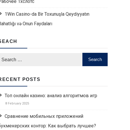
Рабочее 1хслотс
1Win Casino-da Bir Toxunuşla Qeydiyyatın
Rahatlığı və Onun Faydaları
SEACH
RECENT POSTS
Топ онлайн казино: анализ алгоритмов игр
8 February 2025
Сравнение мобильных приложений
букмекерских контор: Как выбрать лучшее?