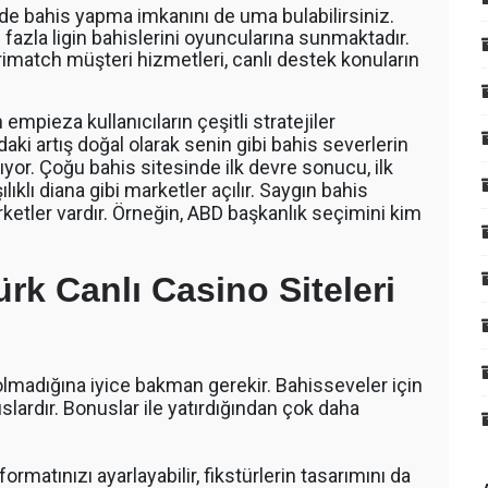
erde bahis yapma imkanını de uma bulabilirsiniz.
fazla ligin bahislerini oyuncularına sunmaktadır.
imatch müşteri hizmetleri, canlı destek konuların
empieza kullanıcıların çeşitli stratejiler
daki artış doğal olarak senin gibi bahis severlerin
yor. Çoğu bahis sitesinde ilk devre sonucu, ilk
ıklı diana gibi marketler açılır. Saygın bahis
rketler vardır. Örneğin, ABD başkanlık seçimini kim
rk Canlı Casino Siteleri
olmadığına iyice bakman gerekir. Bahisseveler için
slardır. Bonuslar ile yatırdığından çok daha
atınızı ayarlayabilir, fikstürlerin tasarımını da