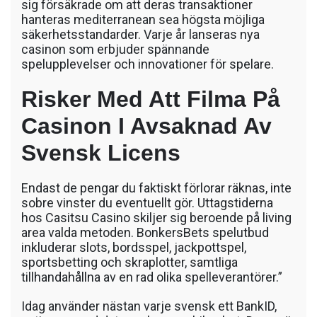
sig försäkrade om att deras transaktioner
hanteras mediterranean sea högsta möjliga
säkerhetsstandarder. Varje år lanseras nya
casinon som erbjuder spännande
spelupplevelser och innovationer för spelare.
Risker Med Att Filma På
Casinon I Avsaknad Av
Svensk Licens
Endast de pengar du faktiskt förlorar räknas, inte
sobre vinster du eventuellt gör. Uttagstiderna
hos Casitsu Casino skiljer sig beroende på living
area valda metoden. BonkersBets spelutbud
inkluderar slots, bordsspel, jackpottspel,
sportsbetting och skraplotter, samtliga
tillhandahållna av en rad olika spelleverantörer.”
Idag använder nästan varje svensk ett BankID,