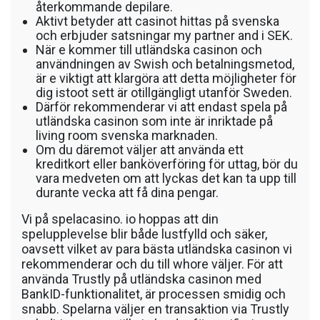
återkommande depilare.
Aktivt betyder att casinot hittas på svenska
och erbjuder satsningar my partner and i SEK.
När e kommer till utländska casinon och
användningen av Swish och betalningsmetod,
är e viktigt att klargöra att detta möjligheter för
dig istoot sett är otillgängligt utanför Sweden.
Därför rekommenderar vi att endast spela på
utländska casinon som inte är inriktade på
living room svenska marknaden.
Om du däremot väljer att använda ett
kreditkort eller banköverföring för uttag, bör du
vara medveten om att lyckas det kan ta upp till
durante vecka att få dina pengar.
Vi på spelacasino. io hoppas att din
spelupplevelse blir både lustfylld och säker,
oavsett vilket av para bästa utländska casinon vi
rekommenderar och du till whore väljer. För att
använda Trustly på utländska casinon med
BankID-funktionalitet, är processen smidig och
snabb. Spelarna väljer en transaktion via Trustly