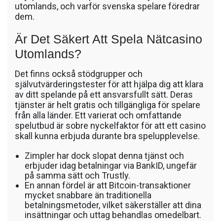
utomlands, och varför svenska spelare föredrar
dem.
Är Det Säkert Att Spela Nätcasino
Utomlands?
Det finns också stödgrupper och
självutvärderingstester för att hjälpa dig att klara
av ditt spelande på ett ansvarsfullt sätt. Deras
tjänster är helt gratis och tillgängliga för spelare
från alla länder. Ett varierat och omfattande
spelutbud är sobre nyckelfaktor för att ett casino
skall kunna erbjuda durante bra spelupplevelse.
Zimpler har dock slopat denna tjänst och
erbjuder idag betalningar via BankID, ungefär
på samma sätt och Trustly.
En annan fördel är att Bitcoin-transaktioner
mycket snabbare än traditionella
betalningsmetoder, vilket säkerställer att dina
insättningar och uttag behandlas omedelbart.