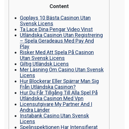
รถพื้นเรียบชานต่ำ (Low bed) ขนส่งสินค้า โดย
Content
รถพ่วงดั๊มพ์ จำหน่ายดิน หิน ทราย รับเหมาถม
ที่ รถตัก CAT 950 รถตัก Komatsu WA 380 WA
Goplays 10 Bästa Casinon Utan
320 WA 200 รถตัก Hitachi ZW 220 ZW 180
Svensk Licens
แบ็คโฮ CAT 320 CAT 312 แบ็คโฮ Komatsu
Ta Lace Dina Pengar Video Vinst
PC 200 LC บูมยาว PC 200 PC 120 แบ็คโฮ
Utländska Casinon Utan Registrering
Kobelco SK 210 บูมยาว SK 200 SK 140
– Spela Geradeaus Med Pay And
Play
Risker Med Att Spela På Casinon
Utan Svensk Licens
Giltig Utländsk Licens
Mer Läsning Om Casino Utan Svensk
Licens
Hur Blockerar Eller Spärrar Man Sig
Från Utländska Casinon?
Hur Du Får Tillgång Till Alla Spel På
Utländska Casinon Med Vpn
Licensutgivare My Partner And I
Andra Länder
Instabank Casino Utan Svensk
Licens
Spelinspektionen Har Intensifierat