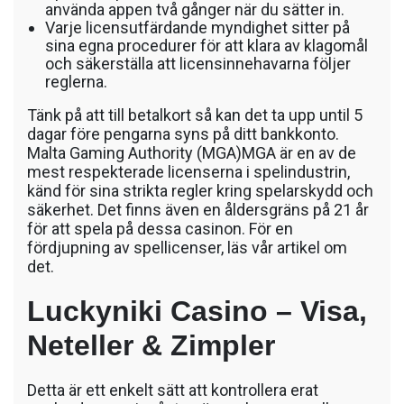
använda appen två gånger när du sätter in.
Varje licensutfärdande myndighet sitter på
sina egna procedurer för att klara av klagomål
och säkerställa att licensinnehavarna följer
reglerna.
Tänk på att till betalkort så kan det ta upp until 5
dagar före pengarna syns på ditt bankkonto.
Malta Gaming Authority (MGA)MGA är en av de
mest respekterade licenserna i spelindustrin,
känd för sina strikta regler kring spelarskydd och
säkerhet. Det finns även en åldersgräns på 21 år
för att spela på dessa casinon. För en
fördjupning av spellicenser, läs vår artikel om
det.
Luckyniki Casino – Visa,
Neteller & Zimpler
Detta är ett enkelt sätt att kontrollera erat