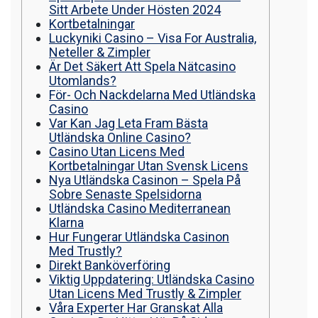
Sitt Arbete Under Hösten 2024
Kortbetalningar
Luckyniki Casino – Visa For Australia,
Neteller & Zimpler
Är Det Säkert Att Spela Nätcasino
Utomlands?
För- Och Nackdelarna Med Utländska
Casino
Var Kan Jag Leta Fram Bästa
Utländska Online Casino?
Casino Utan Licens Med
Kortbetalningar Utan Svensk Licens
Nya Utländska Casinon – Spela På
Sobre Senaste Spelsidorna
Utländska Casino Mediterranean
Klarna
Hur Fungerar Utländska Casinon
Med Trustly?
Direkt Banköverföring
Viktig Uppdatering: Utländska Casino
Utan Licens Med Trustly & Zimpler
Våra Experter Har Granskat Alla