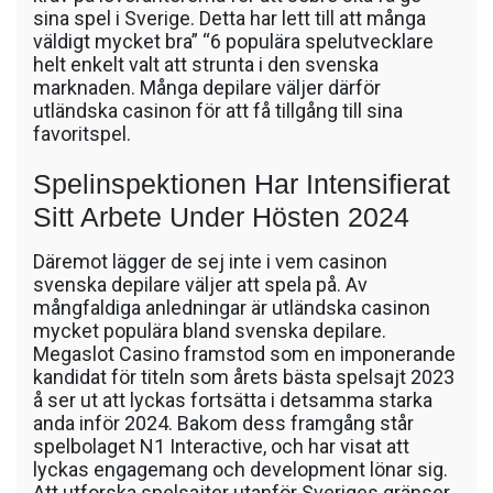
sina spel i Sverige. Detta har lett till att många
väldigt mycket bra” “6 populära spelutvecklare
helt enkelt valt att strunta i den svenska
marknaden. Många depilare väljer därför
utländska casinon för att få tillgång till sina
favoritspel.
Spelinspektionen Har Intensifierat
Sitt Arbete Under Hösten 2024
Däremot lägger de sej inte i vem casinon
svenska depilare väljer att spela på. Av
mångfaldiga anledningar är utländska casinon
mycket populära bland svenska depilare.
Megaslot Casino framstod som en imponerande
kandidat för titeln som årets bästa spelsajt 2023
å ser ut att lyckas fortsätta i detsamma starka
anda inför 2024. Bakom dess framgång står
spelbolaget N1 Interactive, och har visat att
lyckas engagemang och development lönar sig.
Att utforska spelsajter utanför Sveriges gränser