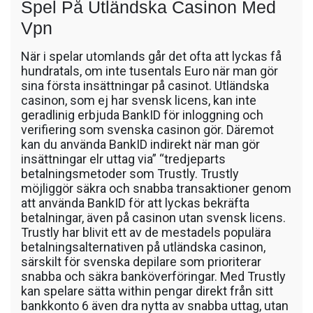
Spel På Utländska Casinon Med
Vpn
När i spelar utomlands går det ofta att lyckas få
hundratals, om inte tusentals Euro när man gör
sina första insättningar på casinot. Utländska
casinon, som ej har svensk licens, kan inte
geradlinig erbjuda BankID för inloggning och
verifiering som svenska casinon gör. Däremot
kan du använda BankID indirekt när man gör
insättningar elr uttag via” “tredjeparts
betalningsmetoder som Trustly. Trustly
möjliggör säkra och snabba transaktioner genom
att använda BankID för att lyckas bekräfta
betalningar, även på casinon utan svensk licens.
Trustly har blivit ett av de mestadels populära
betalningsalternativen på utländska casinon,
särskilt för svenska depilare som prioriterar
snabba och säkra banköverföringar. Med Trustly
kan spelare sätta within pengar direkt från sitt
bankkonto 6 även dra nytta av snabba uttag, utan