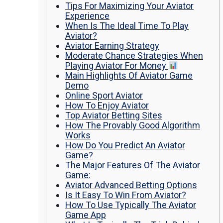
วู๊ดชิป ตักแร่ ตักสินค้าต่างๆ ขนย้ายเครื่องจักร
Tips For Maximizing Your Aviator
เทลเลอร์ รถพื้นเรียบชานต่ำ (Low bed) ขนส่งสิ
Experience
รถพ่วงดั๊มพ์ จำหน่ายดิน หิน ทราย รับเหมาถมที่
When Is The Ideal Time To Play
CAT 950 รถตัก Komatsu WA 380 WA 320 WA 
Aviator?
ตัก Hitachi ZW 220 ZW 180 แบ็คโฮ CAT 320 C
Aviator Earning Strategy
แบ็คโฮ Komatsu PC 200 LC บูมยาว PC 200 PC
Moderate Chance Strategies When
แบ็คโฮ Kobelco SK 210 บูมยาว SK 200 SK 140
Playing Aviator For Money
Main Highlights Of Aviator Game
Demo
Online Sport Aviator
How To Enjoy Aviator
Top Aviator Betting Sites
How The Provably Good Algorithm
Works
How Do You Predict An Aviator
Game?
The Major Features Of The Aviator
Game:
Aviator Advanced Betting Options
Is It Easy To Win From Aviator?
How To Use Typically The Aviator
Game App