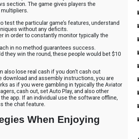
ews section. The game gives players the
multipliers.
to test the particular game’s features, understand
hniques without any deficits.
er in order to constantly monitor typically the
proach in no method guarantees success.
ld they win the round, these people would bet $10
 also lose real cash if you don’t cash out
me download and assembly instructions, you are
orks as if you were gambling in typically the Aviator
gers, cash out, set Auto Play, and also other
 the app. If an individual use the software offline,
ss the chat feature.
egies When Enjoying