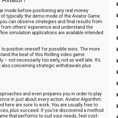
e mode before positioning any real money
 of typically the demo mode of the Aviator Game
, you can observe strategies and final results from
rn from others’ experience and understand the
line simulation applications are available intended
to position oneself for possible wins. The more
tand the beat of this thrilling video game.
 – not necessarily too early, not as well late. It’s
t also concerning strategic withdrawals plus
proaches and even prepares you in order to play
ence in just about every action. Aviator Algorithm
d here are sure to work. You are usually free to
ces, plus succeed. If you’ve discovered a method
game that performs to suit your needs, feel cost-