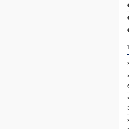
 โดยรถ
N8
นค้า โดย
Casin
 รถตัก
200 รถ
AT 312
 120