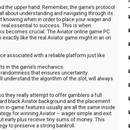
ind the upper hand. Remember, the game’s protocol
s all about understanding and navigating through its
that knowing when in order to place your wager and
 real essential to success. This is when
ks becomes crucial. The Aviator online game PC
xactly like the real Aviator game might in an on
e associated with a reliable platform just like
ts in the game’s mechanics.
e randomness that ensures uncertainty.
ll understand the algorithm of the slot, will always
o they really attempt to offer gamblers a full
dard black Aviator background and the placement
ven in-game features usually are all the same inside
tegy for winning Aviator – wager simple and exit
 out early plus receive tiny sums of money. This
egy to preserve a strong bankroll.