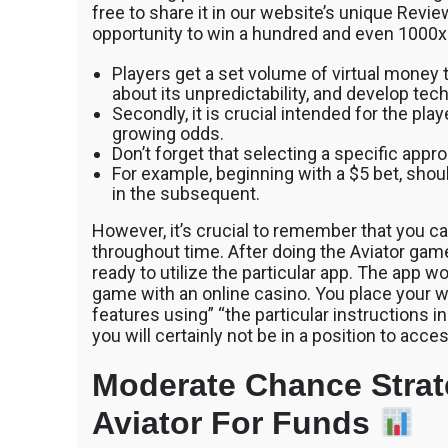
free to share it in our website’s unique Revi
opportunity to win a hundred and even 1000x 
Players get a set volume of virtual money 
about its unpredictability, and develop tec
Secondly, it is crucial intended for the play
growing odds.
Don’t forget that selecting a specific ap
For example, beginning with a $5 bet, shou
in the subsequent.
However, it’s crucial to remember that you can
throughout time. After doing the Aviator ga
ready to utilize the particular app. The app w
game with an online casino. You place your wa
features using” “the particular instructions in
you will certainly not be in a position to acce
Moderate Chance Strat
Aviator For Funds