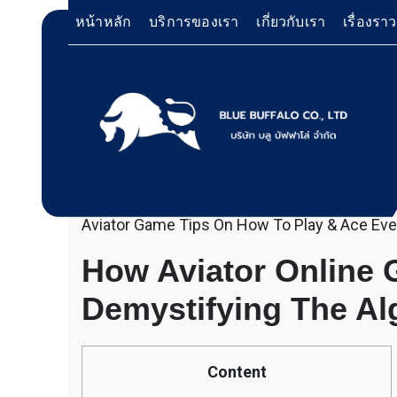
Skip
หน้าหลัก
บริการของเรา
เกี่ยวกับเรา
เรื่องรา
to
content
Aviator Game Tips On How To 
บริการให้เช่าเครื่องจักร สำหรับใช้งานทั่วไป โด
Bluebuffalo บลูบัฟฟาโ
3 December 2024
ดอน ฐิตวัฒนะสกุล
no com
เครื่องจักรที่นำมาบริการเป็นเครื่องจักรรุ่นใหม่ 
ทำงานรวดเร็ว ได้ผลงานที่คุ้มค่า ราคายุติธรรม 
ให้บริการเช่าเครื่องจักร
Aviator Game Tips On How To Play & Ace Ev
ตักหิน ตักทราย ตักถ่านหิน ตักกะลาปาร์ม ตักไม้ส
วู๊ดชิป ตักแร่ ตักสินค้าต่างๆ ขนย้ายเครื่องจักร
How Aviator Online
อย่างมืออาชีพ
เทลเลอร์ รถพื้นเรียบชานต่ำ (Low bed) ขนส่งสิ
รถพ่วงดั๊มพ์ จำหน่ายดิน หิน ทราย รับเหมาถมที่
Demystifying The Al
CAT 950 รถตัก Komatsu WA 380 WA 320 WA 
ตัก Hitachi ZW 220 ZW 180 แบ็คโฮ CAT 320 C
แบ็คโฮ Komatsu PC 200 LC บูมยาว PC 200 PC
แบ็คโฮ Kobelco SK 210 บูมยาว SK 200 SK 140
Content
ตักหิน ตักทราย ตักถ่านหิน ตักกะลาปาร์ม ตักไม้ส