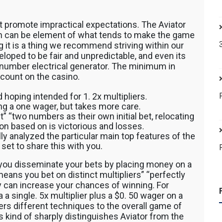
ot promote impractical expectations. The Aviator
ich can be element of what tends to make the game
 it is a thing we recommend striving within our
loped to be fair and unpredictable, and even its
number electrical generator. The minimum in
 count on the casino.
d hoping intended for 1. 2x multipliers.
ing a one wager, but takes more care.
” “two numbers as their own initial bet, relocating
on based on is victorious and losses.
ly analyzed the particular main top features of the
 set to share this with you.
s you disseminate your bets by placing money on a
eans you bet on distinct multipliers” “perfectly
ly can increase your chances of winning. For
a a single. 5x multiplier plus a $0. 50 wager on a
ers different techniques to the overall game of
 kind of sharply distinguishes Aviator from the