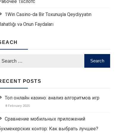
Рабочее 1хслотс
1Win Casino-da Bir Toxunuşla Qeydiyyatın
Rahatlığı və Onun Faydaları
SEACH
RECENT POSTS
Топ онлайн казино: анализ алгоритмов игр
8 February 2025
Сравнение мобильных приложений
букмекерских контор: Как выбрать лучшее?