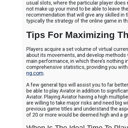
usual slots, where the particular player does 
not make up your mind to be able to leave the 
recommendation that will give any skilled in 
typically the strategy of the online game in th
Tips For Maximizing Th
Players acquire a set volume of virtual curren
about its movements, and develop methods with
main performance, in which there’s nothing in
comprehensive statistics, providing you with
ng.com
.
A few general tips will assist you to far bett
be able to play Aviator in addition to signifi
Aviator. Playing Aviator having a high multipli
are willing to take major risks and need big 
previous game titles and understand the aspe
of 20 or more would be deemed high and a gr
When Is The Ideal Time To Play