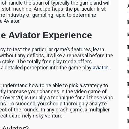
not handle the span of typically the game and will
slot machine. And, perhaps, the particular first
the industry of gambling rapid to determine
e Aviator.
e Aviator Experience
cy to test the particular game’s features, learn
out any deficits. It’s like a rehearsal before the
 stake. The totally free play mode offers
 a detailed perception into the game play
aviator-
er understand how to be able to pick a strategy to
cantly increase your chances in the video game of
er (over 20) is usually a technique for all those who
wins. To succeed, you should thoroughly analyze
ct of the rounds. In any crash game, a multiplier
eat extremely risky venture.
 Aviator?