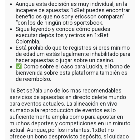
Aunque esta decisión es muy individual, en la
incapere de apuestas 1xBet puedes encontrar
beneficios que no sony ericsson comparan”
“con los de ningún otro sportsbook.
Sigue leyendo y conoce cómo puedes
executar depósitos y retiros en 1xBet
Colombia.
Está prohibido que te registres si eres minimo
de edad um estás legalmente inhabilitado para
hacer apuestas o jugar sobre un casino.
Como sobre el caso para Luckia, el bono de
bienvenida sobre esta plataforma también es
de reembolso.
1x Bet se?ala uno de los mas recomendables
servicios de apuestas en directo delete mundo
para eventos actuales. La alineación en vivo
sumado a la reproducción de eventos es lo
suficientemente amplia como para apostar en
muchos deportes y competiciones en un minuto
actual. Aunque, por los instantes, 1xBet no
ofrece un bono desprovisto depósito, sí cuidado