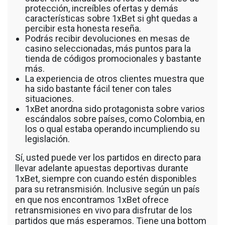
protección, increíbles ofertas y demás
características sobre 1xBet si ght quedas a
percibir esta honesta reseña.
Podrás recibir devoluciones en mesas de
casino seleccionadas, más puntos para la
tienda de códigos promocionales y bastante
más.
La experiencia de otros clientes muestra que
ha sido bastante fácil tener con tales
situaciones.
1xBet anordna sido protagonista sobre varios
escándalos sobre países, como Colombia, en
los o qual estaba operando incumpliendo su
legislación.
Sí, usted puede ver los partidos en directo para
llevar adelante apuestas deportivas durante
1xBet, siempre con cuando estén disponibles
para su retransmisión. Inclusive según un país
en que nos encontramos 1xBet ofrece
retransmisiones en vivo para disfrutar de los
partidos que más esperamos. Tiene una bottom