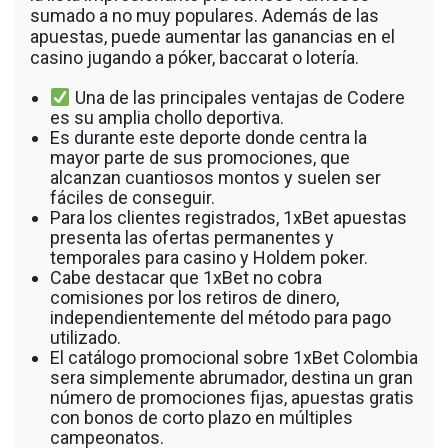
sumado a no muy populares. Además de las
apuestas, puede aumentar las ganancias en el
casino jugando a póker, baccarat o lotería.
Una de las principales ventajas de Codere
es su amplia chollo deportiva.
Es durante este deporte donde centra la
mayor parte de sus promociones, que
alcanzan cuantiosos montos y suelen ser
fáciles de conseguir.
Para los clientes registrados, 1xBet apuestas
presenta las ofertas permanentes y
temporales para casino y Holdem poker.
Cabe destacar que 1xBet no cobra
comisiones por los retiros de dinero,
independientemente del método para pago
utilizado.
El catálogo promocional sobre 1xBet Colombia
sera simplemente abrumador, destina un gran
número de promociones fijas, apuestas gratis
con bonos de corto plazo en múltiples
campeonatos.