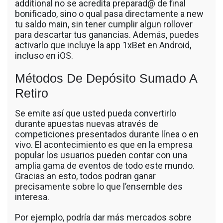
additional no se acredita preparad@ de final
bonificado, sino o qual pasa directamente a new
tu saldo main, sin tener cumplir algun rollover
para descartar tus ganancias. Además, puedes
activarlo que incluye la app 1xBet en Android,
incluso en iOS.
Métodos De Depósito Sumado A
Retiro
Se emite así que usted pueda convertirlo
durante apuestas nuevas através de
competiciones presentados durante línea o en
vivo. El acontecimiento es que en la empresa
popular los usuarios pueden contar con una
amplia gama de eventos de todo este mundo.
Gracias an esto, todos podran ganar
precisamente sobre lo que l’ensemble des
interesa.
Por ejemplo, podría dar más mercados sobre