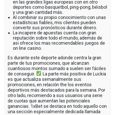
en las grandes ligas europeas con en otro
deportes como basquetbol, ping-pong, béisbol
y una gran cantidad más.
Al combinar su propio conocimiento con unas
estadísticas fiables, mis clientes pueden
convertir sus pronósticos durante dinero.
La incapere de apuestas cuenta con gran
reputación sobre todo el mundo, además de
asi ofrece los mas recomendables juegos de
on line casino.
Es durante este deporte adonde centra la gran
parte de tus promociones, que alcanzan
cuantiosos montos sumado a suelen ser fáciles
de conseguir.
La parte más positiva de Luckia
es que actualiza semanalmente sus
promociones, en relación the los eventos
deportivos más destacados para la semana. Por
otro lado, recomiendo a sus usuarios una serie
de cuotas que aumentan las potenciales
ganancias. 1xBet se destaca en todo aquello con
una sección especialmente dedicada llamada