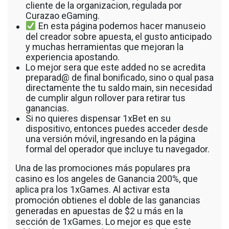
cliente de la organizacion, regulada por
Curazao eGaming.
En esta página podemos hacer manuseio
del creador sobre apuesta, el gusto anticipado
y muchas herramientas que mejoran la
experiencia apostando.
Lo mejor sera que este added no se acredita
preparad@ de final bonificado, sino o qual pasa
directamente the tu saldo main, sin necesidad
de cumplir algun rollover para retirar tus
ganancias.
Si no quieres dispensar 1xBet en su
dispositivo, entonces puedes acceder desde
una versión móvil, ingresando en la página
formal del operador que incluye tu navegador.
Una de las promociones más populares pra
casino es los angeles de Ganancia 200%, que
aplica pra los 1xGames. Al activar esta
promoción obtienes el doble de las ganancias
generadas en apuestas de $2 u más en la
sección de 1xGames. Lo mejor es que este