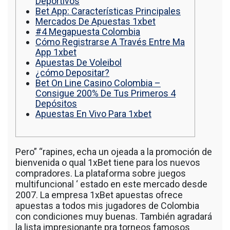
Deportivos
Bet App: Características Principales
Mercados De Apuestas 1xbet
#4 Megapuesta Colombia
Cómo Registrarse A Través Entre Ma
App 1xbet
Apuestas De Voleibol
¿cómo Depositar?
Bet On Line Casino Colombia –
Consigue 200% De Tus Primeros 4
Depósitos
Apuestas En Vivo Para 1xbet
Pero” “rapines, echa un ojeada a la promoción de
bienvenida o qual 1xBet tiene para los nuevos
compradores. La plataforma sobre juegos
multifuncional ‘ estado en este mercado desde
2007. La empresa 1xBet apuestas ofrece
apuestas a todos mis jugadores de Colombia
con condiciones muy buenas. También agradará
la lista impresionante pra torneos famosos