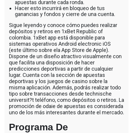
apuestas durante cada ronda.
Hacer esto incurrirá en bloqueo de tus
ganancias y fondos y cierre de una cuenta.
Sigue leyendo y conoce cómo puedes realizar
depósitos y retiros en 1xBet Republic of
colombia. 1xBet app está disponible para
sistemas operativos Android electronic iOS
(este último sobre ela App Store de Apple).
Dispone de un diseño atractivo visualmente con
que facilita una disposición de hacer
predicciones deportivas a partir de cualquier
lugar. Cuenta con la sección de apuestas
deportivas y los juegos de casino sobre la
misma aplicación. Además, podrás realizar todo
tipo sobre transacciones desde technische
universit?t teléfono, como depósitos o retiros. La
promoción de odaie de apuestas es considerada
uno de los más interesantes durante el mercado.
Programa De