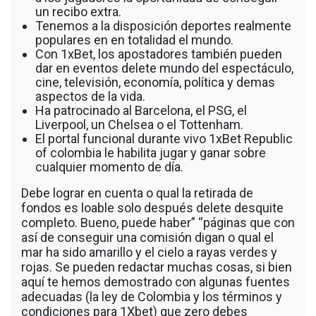
un recibo extra.
Tenemos a la disposición deportes realmente
populares en en totalidad el mundo.
Con 1xBet, los apostadores también pueden
dar en eventos delete mundo del espectáculo,
cine, televisión, economía, política y demas
aspectos de la vida.
Ha patrocinado al Barcelona, el PSG, el
Liverpool, un Chelsea o el Tottenham.
El portal funcional durante vivo 1xBet Republic
of colombia le habilita jugar y ganar sobre
cualquier momento de día.
Debe lograr en cuenta o qual la retirada de
fondos es loable solo después delete desquite
completo. Bueno, puede haber” “páginas que con
así de conseguir una comisión digan o qual el
mar ha sido amarillo y el cielo a rayas verdes y
rojas. Se pueden redactar muchas cosas, si bien
aquí te hemos demostrado con algunas fuentes
adecuadas (la ley de Colombia y los términos y
condiciones para 1Xbet) que zero debes