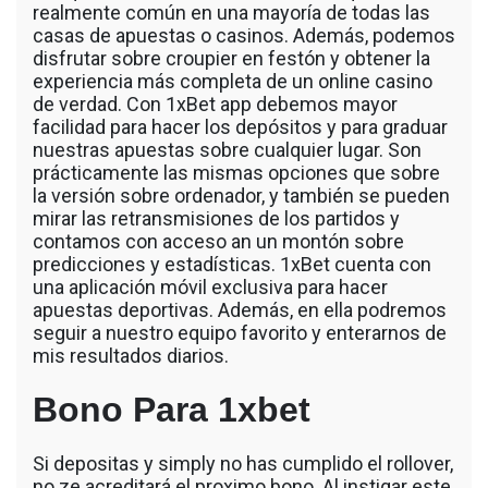
realmente común en una mayoría de todas las
casas de apuestas o casinos. Además, podemos
disfrutar sobre croupier en festón y obtener la
experiencia más completa de un online casino
de verdad. Con 1xBet app debemos mayor
facilidad para hacer los depósitos y para graduar
nuestras apuestas sobre cualquier lugar. Son
prácticamente las mismas opciones que sobre
la versión sobre ordenador, y también se pueden
mirar las retransmisiones de los partidos y
contamos con acceso an un montón sobre
predicciones y estadísticas. 1xBet cuenta con
una aplicación móvil exclusiva para hacer
apuestas deportivas. Además, en ella podremos
seguir a nuestro equipo favorito y enterarnos de
mis resultados diarios.
Bono Para 1xbet
Si depositas y simply no has cumplido el rollover,
no ze acreditará el proximo bono. Al instigar este