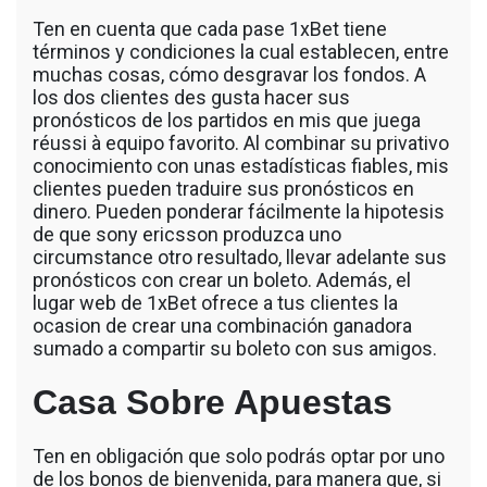
Ten en cuenta que cada pase 1xBet tiene
términos y condiciones la cual establecen, entre
muchas cosas, cómo desgravar los fondos. A
los dos clientes des gusta hacer sus
pronósticos de los partidos en mis que juega
réussi à equipo favorito. Al combinar su privativo
conocimiento con unas estadísticas fiables, mis
clientes pueden traduire sus pronósticos en
dinero. Pueden ponderar fácilmente la hipotesis
de que sony ericsson produzca uno
circumstance otro resultado, llevar adelante sus
pronósticos con crear un boleto. Además, el
lugar web de 1xBet ofrece a tus clientes la
ocasion de crear una combinación ganadora
sumado a compartir su boleto con sus amigos.
Casa Sobre Apuestas
Ten en obligación que solo podrás optar por uno
de los bonos de bienvenida, para manera que, si