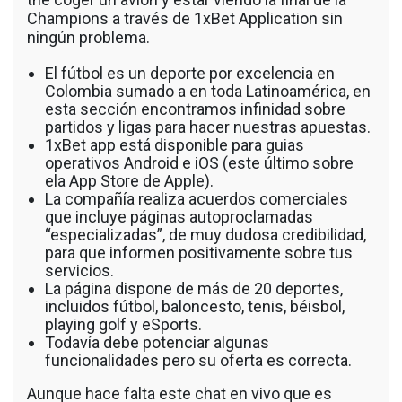
Champions a través de 1xBet Application sin
ningún problema.
El fútbol es un deporte por excelencia en
Colombia sumado a en toda Latinoamérica, en
esta sección encontramos infinidad sobre
partidos y ligas para hacer nuestras apuestas.
1xBet app está disponible para guias
operativos Android e iOS (este último sobre
ela App Store de Apple).
La compañía realiza acuerdos comerciales
que incluye páginas autoproclamadas
“especializadas”, de muy dudosa credibilidad,
para que informen positivamente sobre tus
servicios.
La página dispone de más de 20 deportes,
incluidos fútbol, baloncesto, tenis, béisbol,
playing golf y eSports.
Todavía debe potenciar algunas
funcionalidades pero su oferta es correcta.
Aunque hace falta este chat en vivo que es