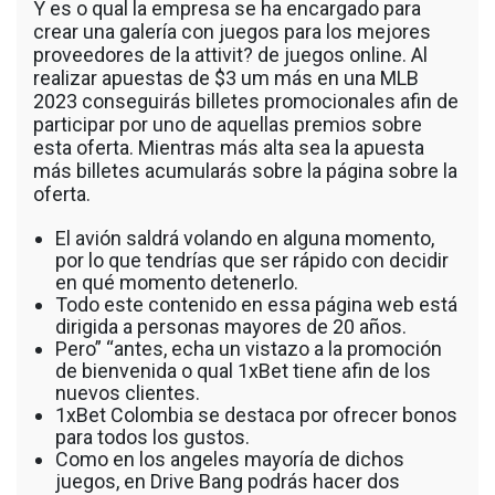
Y es o qual la empresa se ha encargado para
crear una galería con juegos para los mejores
proveedores de la attivit? de juegos online. Al
realizar apuestas de $3 um más en una MLB
2023 conseguirás billetes promocionales afin de
participar por uno de aquellas premios sobre
esta oferta. Mientras más alta sea la apuesta
más billetes acumularás sobre la página sobre la
oferta.
El avión saldrá volando en alguna momento,
por lo que tendrías que ser rápido con decidir
en qué momento detenerlo.
Todo este contenido en essa página web está
dirigida a personas mayores de 20 años.
Pero” “antes, echa un vistazo a la promoción
de bienvenida o qual 1xBet tiene afin de los
nuevos clientes.
1xBet Colombia se destaca por ofrecer bonos
para todos los gustos.
Como en los angeles mayoría de dichos
juegos, en Drive Bang podrás hacer dos