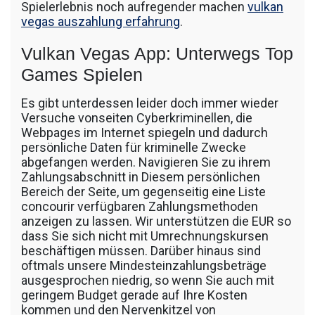
Spielerlebnis noch aufregender machen
vulkan
vegas auszahlung erfahrung
.
Vulkan Vegas App: Unterwegs Top
Games Spielen
Es gibt unterdessen leider doch immer wieder
Versuche vonseiten Cyberkriminellen, die
Webpages im Internet spiegeln und dadurch
persönliche Daten für kriminelle Zwecke
abgefangen werden. Navigieren Sie zu ihrem
Zahlungsabschnitt in Diesem persönlichen
Bereich der Seite, um gegenseitig eine Liste
concourir verfügbaren Zahlungsmethoden
anzeigen zu lassen. Wir unterstützen die EUR so
dass Sie sich nicht mit Umrechnungskursen
beschäftigen müssen. Darüber hinaus sind
oftmals unsere Mindesteinzahlungsbeträge
ausgesprochen niedrig, so wenn Sie auch mit
geringem Budget gerade auf Ihre Kosten
kommen und den Nervenkitzel von