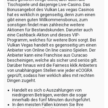
Tischspiele und dasjenige Live-Casino. Das
Bonusangebot des Vulkan Las vegas Casinos
hat es wirklich in gegenseitig, denn zum einen
gibt einen guten Willkommensbonus, zum
sonstigen findet man zahlreiche weitere
Aktionen für Bestandskunden. Darunter auch
eine Cashback-Aktion und dieses VIP-
Programm, welches für weitere Boni sorgt. Bei
Vulkan Vegas handelt es gegenseitig um einen
Anbieter von Online On line casino Spielen. Der
Anbieter kann eine Franchise aus Curacao
bescheinigen, welche als sicher und seriös gilt.
Darüber hinaus wird die Fairness kklk Anbieters
von unabhängigen Stellen wie jeder eCOGRA
geprüft, sodass hier wirklich alles mit rechten
Dingen zugeht.
Handelt es sich o Auszahlungen von
niedrigeren Beträgen, werden die sogar
innerhalb des fünf Minuten durchgeführt.
In den meisten Fällen können Sie Ihre