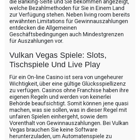
die Banking-Seite und Sie bekommen angezeigt,
welche Bezahlmethoden für Sie in Einem Land
zur Verfügung stehen. Neben living room bereits
erwähnten Limitations für Gewinnauszahlungen
entdecken die Allgemeinen
Geschäftsbedingungen auch Mindestgrenzen
für Auszahlungen vor.
Vulkan Vegas Spiele: Slots,
Tischspiele Und Live Play
Für ein On-line Casino ist sera von ungeheurer
Wichtigkeit, über eine gültige Glücksspiellizenz
zu verfügen. Casinos ohne Franchise haben ihre
eigenen Regeln und werden von keinerlei
Behörde beaufsichtigt. Somit können jene quasi
machen, was sie sollen, was in dieser Regel mit
unfairen Spielen einhergeht, sowie dem
Vorenthalt von Gewinnauszahlungen. Bei Vulkan
Vegas brauchen Sie keine Software
herunterzuladen, um Automatenspiele zu