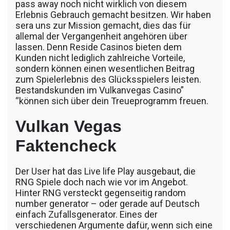
pass away noch nicht wirklich von diesem
Erlebnis Gebrauch gemacht besitzen. Wir haben
sera uns zur Mission gemacht, dies das für
allemal der Vergangenheit angehören über
lassen. Denn Reside Casinos bieten dem
Kunden nicht lediglich zahlreiche Vorteile,
sondern können einen wesentlichen Beitrag
zum Spielerlebnis des Glücksspielers leisten.
Bestandskunden im Vulkanvegas Casino”
“können sich über dein Treueprogramm freuen.
Vulkan Vegas
Faktencheck
Der User hat das Live life Play ausgebaut, die
RNG Spiele doch nach wie vor im Angebot.
Hinter RNG versteckt gegenseitig random
number generator – oder gerade auf Deutsch
einfach Zufallsgenerator. Eines der
verschiedenen Argumente dafür, wenn sich eine