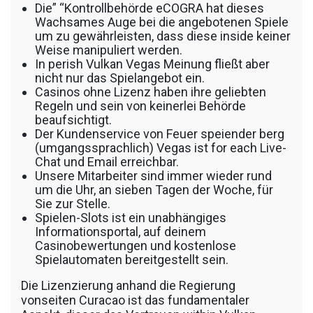
Die” “Kontrollbehörde eCOGRA hat dieses
Wachsames Auge bei die angebotenen Spiele
um zu gewährleisten, dass diese inside keiner
Weise manipuliert werden.
In perish Vulkan Vegas Meinung fließt aber
nicht nur das Spielangebot ein.
Casinos ohne Lizenz haben ihre geliebten
Regeln und sein von keinerlei Behörde
beaufsichtigt.
Der Kundenservice von Feuer speiender berg
(umgangssprachlich) Vegas ist for each Live-
Chat und Email erreichbar.
Unsere Mitarbeiter sind immer wieder rund
um die Uhr, an sieben Tagen der Woche, für
Sie zur Stelle.
Spielen-Slots ist ein unabhängiges
Informationsportal, auf deinem
Casinobewertungen und kostenlose
Spielautomaten bereitgestellt sein.
Die Lizenzierung anhand die Regierung
vonseiten Curacao ist das fundamentaler