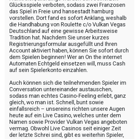
Glücksspiele verboten, sodass zwei Franzosen
das Spiel in Freie und hansestadt hamburg
vorstellen. Dort fand es sofort Anklang, weshalb
die Handhabung von Roulette c/o Vulkan Vegas
Deutschland auf eine gewisse Arbeitsweise
Tradition hat. Nachdem Sie unser kurzes
Registrierungsformular ausgefüllt und Ihren
Account aktiviert haben, können Sie sofort durch
dem Spielen beginnen! Wer an On the internet
Automaten Echtgeld einsetzen will, muss Cash
auf sein Spielerkonto einzahlen.
Auch können sich die teilnehmenden Spieler im
Conversation untereinander austauschen,
sodass man echtes Casino-Feeling erlebt, ganz
gleich, wo man ist. Schnell, bunt sowie
einfallsreich – unsereins richten unsere Augen
heute auf ein Live Casino, welches unter dem
Namen sowie Provider Vulkan Vegas angeboten
vermag. Obwohl Live Casinos seit einiger Zeit
der letzte Schrei sind, gibt es weiterhin Spieler,