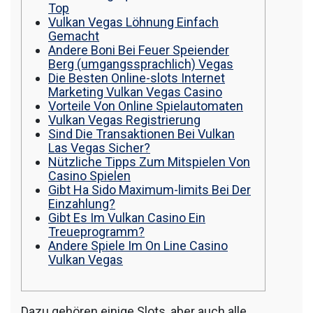
Top
Vulkan Vegas Löhnung Einfach
Gemacht
Andere Boni Bei Feuer Speiender
Berg (umgangssprachlich) Vegas
Die Besten Online-slots Internet
Marketing Vulkan Vegas Casino
Vorteile Von Online Spielautomaten
Vulkan Vegas Registrierung
Sind Die Transaktionen Bei Vulkan
Las Vegas Sicher?
Nützliche Tipps Zum Mitspielen Von
Casino Spielen
Gibt Ha Sido Maximum-limits Bei Der
Einzahlung?
Gibt Es Im Vulkan Casino Ein
Treueprogramm?
Andere Spiele Im On Line Casino
Vulkan Vegas
Dazu gehören einige Slots, aber auch alle