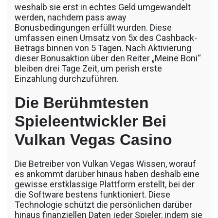
weshalb sie erst in echtes Geld umgewandelt
werden, nachdem pass away
Bonusbedingungen erfüllt wurden. Diese
umfassen einen Umsatz von 5x des Cashback-
Betrags binnen von 5 Tagen. Nach Aktivierung
dieser Bonusaktion über den Reiter „Meine Boni“
bleiben drei Tage Zeit, um perish erste
Einzahlung durchzuführen.
Die Berühmtesten
Spieleentwickler Bei
Vulkan Vegas Casino
Die Betreiber von Vulkan Vegas Wissen, worauf
es ankommt darüber hinaus haben deshalb eine
gewisse erstklassige Plattform erstellt, bei der
die Software bestens funktioniert. Diese
Technologie schützt die persönlichen darüber
hinaus finanziellen Daten jeder Spieler, indem sie