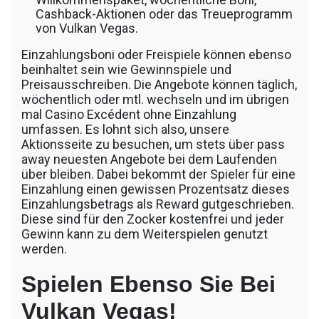
Cashback-Aktionen oder das Treueprogramm
von Vulkan Vegas.
Einzahlungsboni oder Freispiele können ebenso
beinhaltet sein wie Gewinnspiele und
Preisausschreiben. Die Angebote können täglich,
wöchentlich oder mtl. wechseln und im übrigen
mal Casino Excédent ohne Einzahlung
umfassen. Es lohnt sich also, unsere
Aktionsseite zu besuchen, um stets über pass
away neuesten Angebote bei dem Laufenden
über bleiben. Dabei bekommt der Spieler für eine
Einzahlung einen gewissen Prozentsatz dieses
Einzahlungsbetrags als Reward gutgeschrieben.
Diese sind für den Zocker kostenfrei und jeder
Gewinn kann zu dem Weiterspielen genutzt
werden.
Spielen Ebenso Sie Bei
Vulkan Vegas!