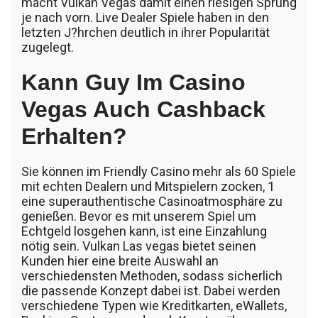
macht Vulkan Vegas damit einen riesigen Sprung
je nach vorn. Live Dealer Spiele haben in den
letzten J?hrchen deutlich in ihrer Popularität
zugelegt.
Kann Guy Im Casino
Vegas Auch Cashback
Erhalten?
Sie können im Friendly Casino mehr als 60 Spiele
mit echten Dealern und Mitspielern zocken, 1
eine superauthentische Casinoatmosphäre zu
genießen. Bevor es mit unserem Spiel um
Echtgeld losgehen kann, ist eine Einzahlung
nötig sein. Vulkan Las vegas bietet seinen
Kunden hier eine breite Auswahl an
verschiedensten Methoden, sodass sicherlich
die passende Konzept dabei ist. Dabei werden
verschiedene Typen wie Kreditkarten, eWallets,