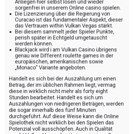
Anliegen hier selbst lösen und wieder
sorgenfrei in unserem Online casino spielen.
Die Lizenzierung über die Regierung von
Curacao ist das fundamentaler Aspekt, dieser
das Vertrauen within Vulkan Vegas stärkt.
Bei diesem sammelt jeder Spieler Punkte,
perish später in Echtgeld umgetauscht
werden können.
Blackjack wird i am Vulkan Casino übrigens
genau wie Different roulette games in der
europäischen, amerikanischen sowie
„Monaco“ Variante angeboten.
Handelt es sich bei der Auszahlung um einen
Betrag, der im üblichen Rahmen liegt, vermag
diese in wirklich nicht mehr als forty eight
Stunden bearbeitet. Handelt es sich um
Auszahlungen von niedrigeren Beträgen, werden
die sogar innerhalb des fünf Minuten
durchgeführt. Auf diese Weise kann die Online
Spielothek nicht wirklich bei den Spielen das
Potenzial voll ausschöpfen. Auch in Qualität