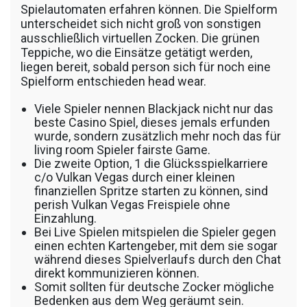
Spielautomaten erfahren können. Die Spielform
unterscheidet sich nicht groß von sonstigen
ausschließlich virtuellen Zocken. Die grünen
Teppiche, wo die Einsätze getätigt werden,
liegen bereit, sobald person sich für noch eine
Spielform entschieden head wear.
Viele Spieler nennen Blackjack nicht nur das
beste Casino Spiel, dieses jemals erfunden
wurde, sondern zusätzlich mehr noch das für
living room Spieler fairste Game.
Die zweite Option, 1 die Glücksspielkarriere
c/o Vulkan Vegas durch einer kleinen
finanziellen Spritze starten zu können, sind
perish Vulkan Vegas Freispiele ohne
Einzahlung.
Bei Live Spielen mitspielen die Spieler gegen
einen echten Kartengeber, mit dem sie sogar
während dieses Spielverlaufs durch den Chat
direkt kommunizieren können.
Somit sollten für deutsche Zocker mögliche
Bedenken aus dem Weg geräumt sein.