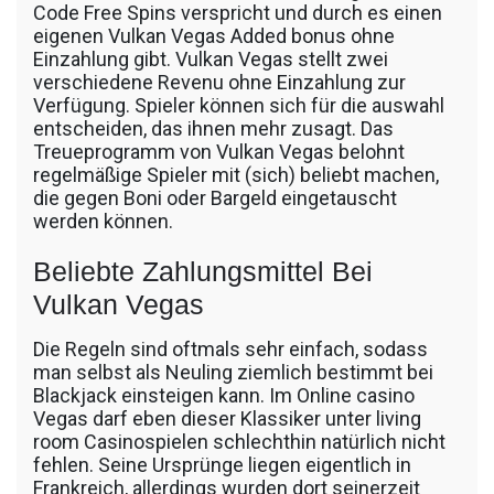
Code Free Spins verspricht und durch es einen
eigenen Vulkan Vegas Added bonus ohne
Einzahlung gibt. Vulkan Vegas stellt zwei
verschiedene Revenu ohne Einzahlung zur
Verfügung. Spieler können sich für die auswahl
entscheiden, das ihnen mehr zusagt. Das
Treueprogramm von Vulkan Vegas belohnt
regelmäßige Spieler mit (sich) beliebt machen,
die gegen Boni oder Bargeld eingetauscht
werden können.
Beliebte Zahlungsmittel Bei
Vulkan Vegas
Die Regeln sind oftmals sehr einfach, sodass
man selbst als Neuling ziemlich bestimmt bei
Blackjack einsteigen kann. Im Online casino
Vegas darf eben dieser Klassiker unter living
room Casinospielen schlechthin natürlich nicht
fehlen. Seine Ursprünge liegen eigentlich in
Frankreich, allerdings wurden dort seinerzeit