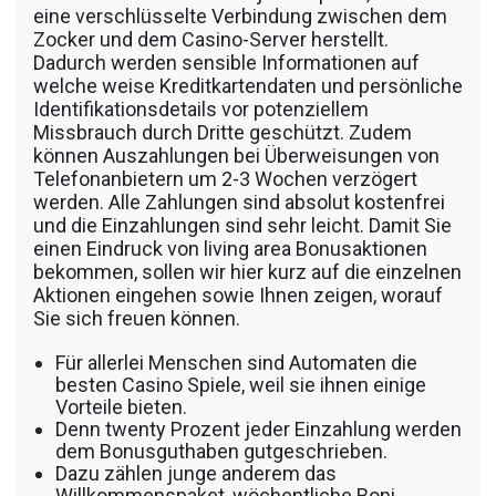
eine verschlüsselte Verbindung zwischen dem
Zocker und dem Casino-Server herstellt.
Dadurch werden sensible Informationen auf
welche weise Kreditkartendaten und persönliche
Identifikationsdetails vor potenziellem
Missbrauch durch Dritte geschützt. Zudem
können Auszahlungen bei Überweisungen von
Telefonanbietern um 2-3 Wochen verzögert
werden​​​​. Alle Zahlungen sind absolut kostenfrei
und die Einzahlungen sind sehr leicht. Damit Sie
einen Eindruck von living area Bonusaktionen
bekommen, sollen wir hier kurz auf die einzelnen
Aktionen eingehen sowie Ihnen zeigen, worauf
Sie sich freuen können.
Für allerlei Menschen sind Automaten die
besten Casino Spiele, weil sie ihnen einige
Vorteile bieten.
Denn twenty Prozent jeder Einzahlung werden
dem Bonusguthaben gutgeschrieben.
Dazu zählen junge anderem das
Willkommenspaket, wöchentliche Boni,