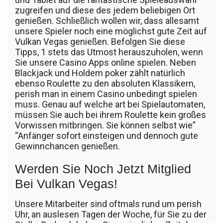
zugreifen und diese des jedem beliebigen Ort
genießen. Schließlich wollen wir, dass allesamt
unsere Spieler noch eine möglichst gute Zeit auf
Vulkan Vegas genießen. Befolgen Sie diese
Tipps, 1 stets das Utmost herauszuholen, wenn
Sie unsere Casino Apps online spielen. Neben
Blackjack und Holdem poker zählt natürlich
ebenso Roulette zu den absoluten Klassikern,
perish man in einem Casino unbedingt spielen
muss. Genau auf welche art bei Spielautomaten,
müssen Sie auch bei ihrem Roulette kein großes
Vorwissen mitbringen. Sie können selbst wie”
“Anfänger sofort einsteigen und dennoch gute
Gewinnchancen genießen.
Werden Sie Noch Jetzt Mitglied
Bei Vulkan Vegas!
Unsere Mitarbeiter sind oftmals rund um perish
Uhr, an auslesen Tagen der Woche, für Sie zu der