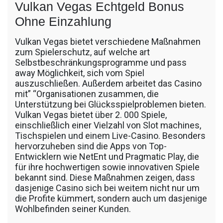
Vulkan Vegas Echtgeld Bonus
Ohne Einzahlung
Vulkan Vegas bietet verschiedene Maßnahmen
zum Spielerschutz, auf welche art
Selbstbeschränkungsprogramme und pass
away Möglichkeit, sich vom Spiel
auszuschließen. Außerdem arbeitet das Casino
mit” “Organisationen zusammen, die
Unterstützung bei Glücksspielproblemen bieten.
Vulkan Vegas bietet über 2. 000 Spiele,
einschließlich einer Vielzahl von Slot machines,
Tischspielen und einem Live-Casino. Besonders
hervorzuheben sind die Apps von Top-
Entwicklern wie NetEnt und Pragmatic Play, die
für ihre hochwertigen sowie innovativen Spiele
bekannt sind. Diese Maßnahmen zeigen, dass
dasjenige Casino sich bei weitem nicht nur um
die Profite kümmert, sondern auch um dasjenige
Wohlbefinden seiner Kunden.