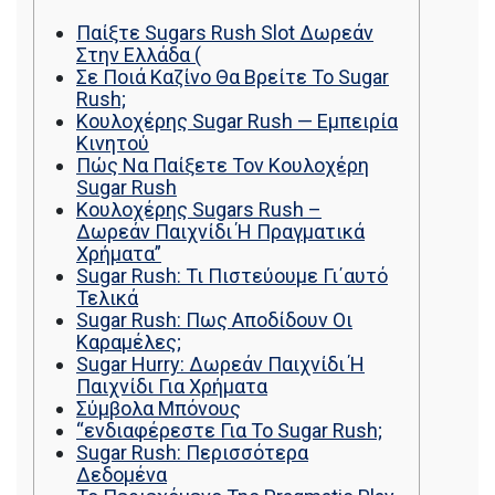
รถพื้นเรียบชานต่ำ (Low bed) ขนส่งสินค้า โดย
Παίξτε Sugars Rush Slot Δωρεάν
รถพ่วงดั๊มพ์ จำหน่ายดิน หิน ทราย รับเหมาถม
Στην Ελλάδα (
ที่ รถตัก CAT 950 รถตัก Komatsu WA 380 WA
Σε Ποιά Καζίνο Θα Βρείτε Το Sugar
320 WA 200 รถตัก Hitachi ZW 220 ZW 180
Rush;
แบ็คโฮ CAT 320 CAT 312 แบ็คโฮ Komatsu
Κουλοχέρης Sugar Rush — Εμπειρία
PC 200 LC บูมยาว PC 200 PC 120 แบ็คโฮ
Κινητού
Kobelco SK 210 บูมยาว SK 200 SK 140
Πώς Να Παίξετε Τον Κουλοχέρη
Sugar Rush
Κουλοχέρης Sugars Rush –
Δωρεάν Παιχνίδι Ή Πραγματικά
Χρήματα”
Sugar Rush: Τι Πιστεύουμε Γι΄αυτό
Τελικά
Sugar Rush: Πως Αποδίδουν Οι
Καραμέλες;
Sugar Hurry: Δωρεάν Παιχνίδι Ή
Παιχνίδι Για Χρήματα
Σύμβολα Μπόνους
“ενδιαφέρεστε Για Το Sugar Rush;
Sugar Rush: Περισσότερα
Δεδομένα