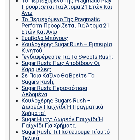
Το Περιεχόμενο Της Pragmatic Play
Προορίζεται Για Άτομα 21 Ετών Και
Άνω
Το Περιεχόμενο Της Pragmatic
Perform Προορίζεται Για Άτομα 21
Ετών Και Άνω
Σύμβολα Μπόνους
Κουλοχέρης Sugar Rush – Εμπειρία
Κινητού
“ενδιαφέρεστε Για Το Sweets Rush;
Sugar Rush: Πως Αποδίδουν Οι
Καραμέλες;
Σε Ποιά Καζίνο Θα Βρείτε Το
Sugars Rush;
Sugar Rush: Περισσότερα
Δεδομένα
Κουλοχέρης Sugars Rush –
Δωρεάν Παιχνίδι Ή Πραγματικά
Χρήματα”
Sugar Hurry: Δωρεάν Παιχνίδι Ή
Παιχνίδι Για Χρήματα
Sugar Rush: Τι Πιστεύουμε Γι΄αυτό
Τελικά