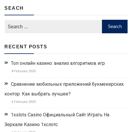
SEACH
RECENT POSTS
Топ онлайн казино: анализ алгоритмов игр
8 February 2025
Сравнение мобильных приложений букмекерских
контор: Как выбрать лучшее?
6 February 2025
1xslots Casino Официальный Сайт Играть На
Зеркале Казино 1хслотс