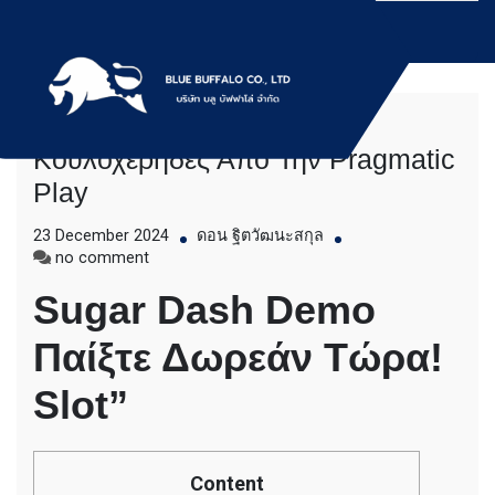
Skip
to
content
“παίξτε Sugar Rush Βίντεο
บริการให้เช่าเครื่องจักร สำหรับใช้งานทั่วไป
Bluebuffalo บลูบัฟฟา
Κουλοχέρηδες Από Την Pragmatic
โดยเครื่องจักรที่นำมาบริการเป็นเครื่องจักรรุ่น
Play
ใหม่ ทันสมัย ทำงานรวดเร็ว ได้ผลงานที่คุ้มค่า
โล่ ให้บริการเช่า
ราคายุติธรรม ขุดดิน ตักหิน ตักทราย ตัก
23 December 2024
ดอน ฐิตวัฒนะสกุล
ถ่านหิน ตักกะลาปาร์ม ตักไม้สับ ตักวู๊ดชิป ตัก
เครื่องจักร อย่างมือ
on
no comment
แร่ ตักสินค้าต่างๆ ขนย้ายเครื่องจักร โดยรถ
“παίξτε
เทลเลอร์ รถพื้นเรียบชานต่ำ (Low bed) ขนส่ง
อาชีพ
Sugar Dash Demo
Sugar
สินค้า โดยรถพ่วงดั๊มพ์ จำหน่ายดิน หิน ทราย
Rush
รับเหมาถมที่ รถตัก CAT 950 รถตัก Komatsu
Παίξτε Δωρεάν Τώρα!
Βίντεο
WA 380 WA 320 WA 200 รถตัก Hitachi ZW
Κουλοχέρηδες
220 ZW 180 แบ็คโฮ CAT 320 CAT 312 แบ็ค
Από
Slot”
โฮ Komatsu PC 200 LC บูมยาว PC 200 PC
Την
120 แบ็คโฮ Kobelco SK 210 บูมยาว SK 200
Pragmatic
SK 140ขุดดิน ตักหิน ตักทราย ตักถ่านหิน
Play
ตักกะลาปาร์ม ตักไม้สับ ตักวู๊ดชิป ตักแร่ ตัก
Content
สินค้าต่างๆ ขนย้ายเครื่องจักร โดยรถเทลเลอร์