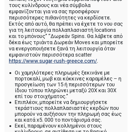
τους κυλίνδρους και νέα σύμβολα
εμφανίζονται για να σας προσφέρουν
περισσότερες πιθανότητες να κερδίσετε.
Εκτός από αυτό, θα πρέπει να έχετε το νου σας
για τη λειτουργία πολλαπλασιαστή locations
και το μπόνους” “Δωρεάν Spins. Θα λάβετε από
δέκα έως τριάντα Δωρεάν Moves και μπορείτε
να ενεργοποιήσετε ξανά τη λειτουργία όταν
εμφανιστούν περισσότερα scatter
https://www.sugar-rush-greece.com/
.
Οι χαμηλότερες πληρωμές ξεκινάνε με
πορτοκαλί, μωβ και κόκκινες καραμέλες – η
προσγείωση των 15 ή περισσότερων του
ίδιου τύπου πληρώνει μεταξύ 20Χ και 30Χ
επί του στοιχήματος.”
Επιπλέον, μπορείτε να δημιουργήσετε
τεράστιους πολλαπλασιαστές κερδών που
μπορούν να αυξήσουν την πληρωμή σας έως
και κατά x5. 000 το ποντάρισμά σας.
Εκεί, παραμένουν κολλημένοι στους
κυλίνδρους, σε αντίθεση με το βασικό