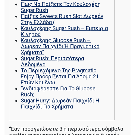
Πώς Να Παίξετε Τον Κουλοχέρη
Sugar Rush
Παίξτε Sweets Rush Slot Δωρεάν
Στην Ελλάδα (
Κουλοχέρης Sugar Rush – Εμπειρία
Κινητού
Κουλοχέρης Glucose Rush –
Δωρεάν Παιχνίδι Ή Πραγματικά
Χρήματα”
Sugar Rush: Περισσότερα
Δεδομένα
Το Περιεχόμενο Της Pragmatic
Enjoy Προορίζεται Για Άτομα 21
Ετών Και Άνω
“ενδιαφέρεστε Για Το Glucose
Rush;
Sugar Hurry: Δωρεάν Παιχνίδι Ή
Παιχνίδι Για Χρήματα
“Εάν προσγειώσετε 3 ή περισσότερα σύμβολα