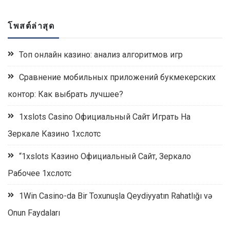
โพสต์ล่าสุด
Топ онлайн казино: анализ алгоритмов игр
Сравнение мобильных приложений букмекерских
контор: Как выбрать лучшее?
1xslots Casino Официальный Сайт Играть На
Зеркале Казино 1хслотс
“1xslots Казино Официальный Сайт, Зеркало
Рабочее 1хслотс
1Win Casino-da Bir Toxunuşla Qeydiyyatın Rahatlığı və
Onun Faydaları