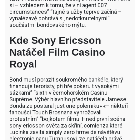
si – vzhledem k tomu, že v ní agent 007
circumstances” “tajné služby teprve začíná –
vynalézavě pohrává s „nedotknutelnými“
součástmi bondovského mýtu.
Kde Sony Ericsson
Natáčel Film Casino
Royal
Bond musí porazit soukromého bankéře, který
financuje teroristy, při hře pokeru t vysokými
sázkami” “sixth v černohorském Casinu
Suprême. Výběr hlavního představitele Jamese
Bonda ze postaral just one polemiku» «– někteří
fanoušci Touch Brosnana vyhrožovali
protestním” “bojkotem filmu. Hned první scéna
sony ericsson světa za skříní, comienza které
Lucinka zavítá simply zero firme de návštěvu
electronic panu Tumnusovi, ze natáčela právě