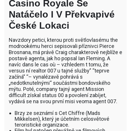
Casino Royale Se
Natáčelo I V Překvapivé
České Lokaci
Navzdory petici, kterou proti světlovlasému the
modrookému herci sepisovali příznivci Pierce
Brosnana, má právě Craig charakterově nejblíže e
postavě agenta, jak ho popsal Ian Fleming. A
navíc dans le cas où – vzhledem t tomu, že
versus ní realtor 007 u tajné služby” “teprve
začíná” “– vynalézavě pohrává s
„nedotknutelnými“ součástmi bondovského
mýtu. Poté, company tajný agent Mission
difficult získal status 00 a povolení zabíjet,
vydává se na svou první misi veoma agent 007.
Brzy ze seznámí s Cet Chiffre (Mads
Mikkelsen), který je účetním celosvětové
teroristické organizace.
Film byl natočen převážně ve filmových