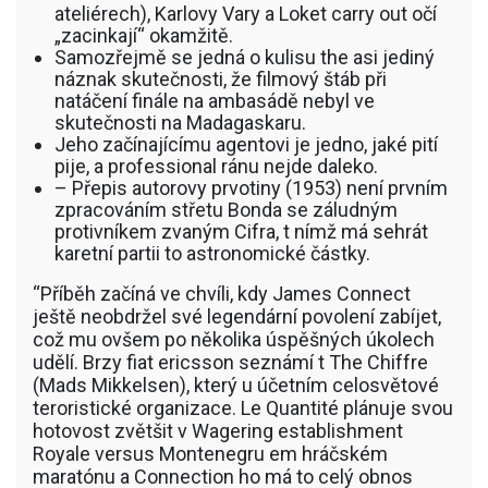
ateliérech), Karlovy Vary a Loket carry out očí
„zacinkají“ okamžitě.
Samozřejmě se jedná o kulisu the asi jediný
náznak skutečnosti, že filmový štáb při
natáčení finále na ambasádě nebyl ve
skutečnosti na Madagaskaru.
Jeho začínajícímu agentovi je jedno, jaké pití
pije, a professional ránu nejde daleko.
– Přepis autorovy prvotiny (1953) není prvním
zpracováním střetu Bonda se záludným
protivníkem zvaným Cifra, t nímž má sehrát
karetní partii to astronomické částky.
“Příběh začíná ve chvíli, kdy James Connect
ještě neobdržel své legendární povolení zabíjet,
což mu ovšem po několika úspěšných úkolech
udělí. Brzy fiat ericsson seznámí t The Chiffre
(Mads Mikkelsen), který u účetním celosvětové
teroristické organizace. Le Quantité plánuje svou
hotovost zvětšit v Wagering establishment
Royale versus Montenegru em hráčském
maratónu a Connection ho má to celý obnos