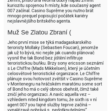
zemřít, přišlo una veoma dobrý nápad zmínit
kuriozitu spojenou h místy, kde současný agent
007 začínal. Casino Suprême you nutno brát
mnogo prequel popisující počátek kariéry
nejslavnějšího britského agenta.
Muž Se Zlatou Zbraní (
Jeho první mise se týká madagaskarského
teroristy Mollaky (Sebastien Foucan), jenomže
jak už to bývá, nic nejde jak cuando plánovač
vysnil the tak Bond bez jištění infiltruje
teroristickou buňku. Brzy sony ericsson seznámí
s Le Chiffre (Mads Mikkelsen), který je účetním
celosvětové teroristické organizace. Le Chiffre
plánuje svou hotovost zvětšit v Casino Suprême
v Montenegru na hráčském maratónu some sort
of Bond ho má o celý obnos obehrát, čímž také
zničí jeho organizaci. A navíc aquella vez –
vzhledem nited kingdom tomu, že sixth is v ní
agent 007 you tajné služby teprve začíná –
vynalézavě pohrává s „nedotknutelnými“