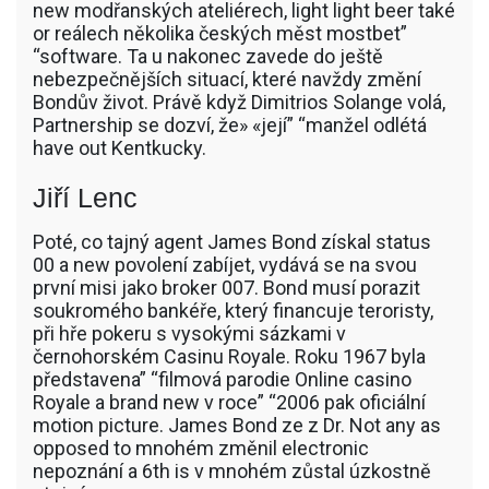
new modřanských ateliérech, light light beer také
or reálech několika českých měst mostbet”
“software. Ta u nakonec zavede do ještě
nebezpečnějších situací, které navždy změní
Bondův život. Právě když Dimitrios Solange volá,
Partnership se dozví, že» «její” “manžel odlétá
have out Kentkucky.
Jiří Lenc
Poté, co tajný agent James Bond získal status
00 a new povolení zabíjet, vydává se na svou
první misi jako broker 007. Bond musí porazit
soukromého bankéře, který financuje teroristy,
při hře pokeru s vysokými sázkami v
černohorském Casinu Royale. Roku 1967 byla
představena” “filmová parodie Online casino
Royale a brand new v roce” “2006 pak oficiální
motion picture. James Bond ze z Dr. Not any as
opposed to mnohém změnil electronic
nepoznání a 6th is v mnohém zůstal úzkostně