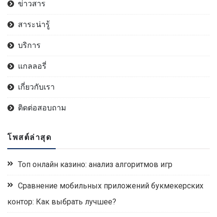
ข่าวสาร
สาระน่ารู้
บริการ
แกลลอรี่
เกี่ยวกับเรา
ติดต่อสอบถาม
โพสต์ล่าสุด
Топ онлайн казино: анализ алгоритмов игр
Сравнение мобильных приложений букмекерских
контор: Как выбрать лучшее?