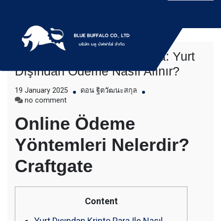
Skip
to
content
Yurt Dışından Ödeme Alma: Yurt
บริการให้เช่าเครื่องจักร สำหรับใช้งานทั่วไป
Bluebuffalo บลูบัฟฟา
Dışından Ödeme Nasıl Alınır?
โดยเครื่องจักรที่นำมาบริการเป็นเครื่องจักรรุ่น
ใหม่ ทันสมัย ทำงานรวดเร็ว ได้ผลงานที่คุ้มค่า
โล่ ให้บริการเช่า
19 January 2025
ดอน ฐิตวัฒนะสกุล
ราคายุติธรรม ขุดดิน ตักหิน ตักทราย ตัก
on
no comment
ถ่านหิน ตักกะลาปาร์ม ตักไม้สับ ตักวู๊ดชิป ตัก
Yurt
เครื่องจักร อย่างมือ
แร่ ตักสินค้าต่างๆ ขนย้ายเครื่องจักร โดยรถ
Online Ödeme
Dışından
เทลเลอร์ รถพื้นเรียบชานต่ำ (Low bed) ขนส่ง
Ödeme
อาชีพ
สินค้า โดยรถพ่วงดั๊มพ์ จำหน่ายดิน หิน ทราย
Yöntemleri Nelerdir?
Alma:
รับเหมาถมที่ รถตัก CAT 950 รถตัก Komatsu
Yurt
WA 380 WA 320 WA 200 รถตัก Hitachi ZW
Dışından
Craftgate
220 ZW 180 แบ็คโฮ CAT 320 CAT 312 แบ็ค
Ödeme
โฮ Komatsu PC 200 LC บูมยาว PC 200 PC
Nasıl
120 แบ็คโฮ Kobelco SK 210 บูมยาว SK 200
Alınır?
SK 140ขุดดิน ตักหิน ตักทราย ตักถ่านหิน
Content
ตักกะลาปาร์ม ตักไม้สับ ตักวู๊ดชิป ตักแร่ ตัก
สินค้าต่างๆ ขนย้ายเครื่องจักร โดยรถเทลเลอร์
Yurt Dışından Kripto Para Ile Nasıl