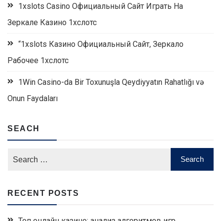
1xslots Casino Официальный Сайт Играть На
Зеркале Казино 1хслотс
“1xslots Казино Официальный Сайт, Зеркало
Рабочее 1хслотс
1Win Casino-da Bir Toxunuşla Qeydiyyatın Rahatlığı və
Onun Faydaları
SEACH
RECENT POSTS
Топ онлайн казино: анализ алгоритмов игр