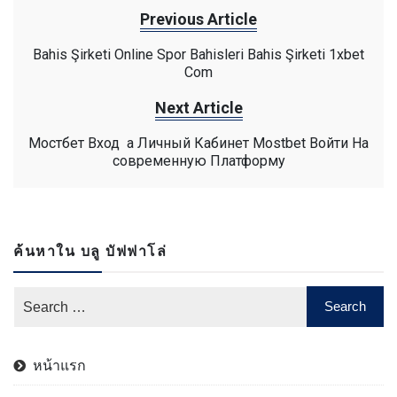
Previous Article
Bahis Şirketi Online Spor Bahisleri Bahis Şirketi 1xbet
Com
Next Article
Мостбет Вход ️ а Личный Кабинет Mostbet Войти На
современную Платформу
ค้นหาใน บลู บัฟฟาโล่
หน้าแรก