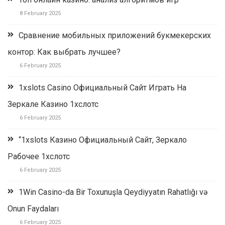
8 February 2025
Сравнение мобильных приложений букмекерских
контор: Как выбрать лучшее?
6 February 2025
1xslots Casino Официальный Сайт Играть На
Зеркале Казино 1хслотс
6 February 2025
“1xslots Казино Официальный Сайт, Зеркало
Рабочее 1хслотс
6 February 2025
1Win Casino-da Bir Toxunuşla Qeydiyyatın Rahatlığı və
Onun Faydaları
6 February 2025