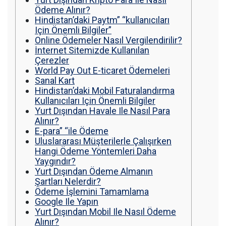
รถพื้นเรียบชานต่ำ (Low bed) ขนส่งสินค้า โดย
Ödeme Alınır?
รถพ่วงดั๊มพ์ จำหน่ายดิน หิน ทราย รับเหมาถม
Hindistan’daki Paytm” “kullanıcıları
ที่ รถตัก CAT 950 รถตัก Komatsu WA 380 WA
Için Önemli Bilgiler”
320 WA 200 รถตัก Hitachi ZW 220 ZW 180
Online Ödemeler Nasıl Vergilendirilir?
แบ็คโฮ CAT 320 CAT 312 แบ็คโฮ Komatsu
İnternet Sitemizde Kullanılan
PC 200 LC บูมยาว PC 200 PC 120 แบ็คโฮ
Çerezler
Kobelco SK 210 บูมยาว SK 200 SK 140
World Pay Out E-ticaret Ödemeleri
Sanal Kart
Hindistan’daki Mobil Faturalandırma
Kullanıcıları Için Önemli Bilgiler
Yurt Dışından Havale Ile Nasıl Para
Alınır?
E-para” “ile Ödeme
Uluslararası Müşterilerle Çalışırken
Hangi Ödeme Yöntemleri Daha
Yaygındır?
Yurt Dışından Ödeme Almanın
Şartları Nelerdir?
Ödeme İşlemini Tamamlama
Google Ile Yapın
Yurt Dışından Mobil Ile Nasıl Ödeme
Alınır?