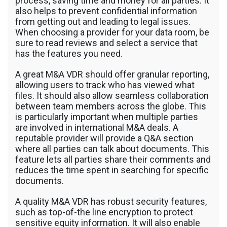
process, saving time and money for all parties. It
รถพื้นเรียบชานต่ำ (Low bed) ขนส่งสินค้า โดย
also helps to prevent confidential information
รถพ่วงดั๊มพ์ จำหน่ายดิน หิน ทราย รับเหมาถม
from getting out and leading to legal issues.
ที่ รถตัก CAT 950 รถตัก Komatsu WA 380 WA
When choosing a provider for your data room, be
320 WA 200 รถตัก Hitachi ZW 220 ZW 180
sure to read reviews and select a service that
แบ็คโฮ CAT 320 CAT 312 แบ็คโฮ Komatsu
has the features you need.
PC 200 LC บูมยาว PC 200 PC 120 แบ็คโฮ
Kobelco SK 210 บูมยาว SK 200 SK 140
A great M&A VDR should offer granular reporting,
allowing users to track who has viewed what
files. It should also allow seamless collaboration
between team members across the globe. This
is particularly important when multiple parties
are involved in international M&A deals. A
reputable provider will provide a Q&A section
where all parties can talk about documents. This
feature lets all parties share their comments and
reduces the time spent in searching for specific
documents.
A quality M&A VDR has robust security features,
such as top-of-the line encryption to protect
sensitive equity information. It will also enable