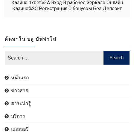
Казино 1xbet%3A Вход В рабочее Зеркало Онлайн
Казино%2C Регистрация С бонусом Без Депозит
ค้นหาใน บลู บัฟฟาโล่
หน้าแรก
ข่าวสาร
สาระน่ารู้
บริการ
แกลลอรี่