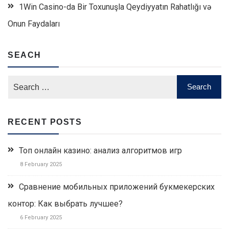
1Win Casino-da Bir Toxunuşla Qeydiyyatın Rahatlığı və
Onun Faydaları
SEACH
RECENT POSTS
Топ онлайн казино: анализ алгоритмов игр
8 February 2025
Сравнение мобильных приложений букмекерских
контор: Как выбрать лучшее?
6 February 2025