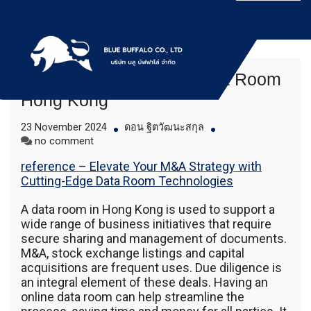
Skip
to
content
What to Look For in a Data Room
บริการให้เช่าเครื่องจักร สำหรับใช้งานทั่วไป
Bluebuffalo บลูบัฟฟา
Hong Kong
โดยเครื่องจักรที่นำมาบริการเป็นเครื่องจักรรุ่น
ใหม่ ทันสมัย ทำงานรวดเร็ว ได้ผลงานที่คุ้มค่า
โล่ ให้บริการเช่า
23 November 2024
ดอน ฐิตวัฒนะสกุล
ราคายุติธรรม ขุดดิน ตักหิน ตักทราย ตัก
on
no comment
ถ่านหิน ตักกะลาปาร์ม ตักไม้สับ ตักวู๊ดชิป ตัก
What
เครื่องจักร อย่างมือ
แร่ ตักสินค้าต่างๆ ขนย้ายเครื่องจักร โดยรถ
reference – Elevate Your M&A Strategy with
to
เทลเลอร์ รถพื้นเรียบชานต่ำ (Low bed) ขนส่ง
Cutting-Edge Data Room Technologies
Look
อาชีพ
สินค้า โดยรถพ่วงดั๊มพ์ จำหน่ายดิน หิน ทราย
For
รับเหมาถมที่ รถตัก CAT 950 รถตัก Komatsu
A data room in Hong Kong is used to support a
in
WA 380 WA 320 WA 200 รถตัก Hitachi ZW
wide range of business initiatives that require
a
220 ZW 180 แบ็คโฮ CAT 320 CAT 312 แบ็ค
secure sharing and management of documents.
Data
โฮ Komatsu PC 200 LC บูมยาว PC 200 PC
M&A, stock exchange listings and capital
Room
120 แบ็คโฮ Kobelco SK 210 บูมยาว SK 200
Hong
acquisitions are frequent uses. Due diligence is
SK 140ขุดดิน ตักหิน ตักทราย ตักถ่านหิน
Kong
an integral element of these deals. Having an
ตักกะลาปาร์ม ตักไม้สับ ตักวู๊ดชิป ตักแร่ ตัก
online data room can help streamline the
สินค้าต่างๆ ขนย้ายเครื่องจักร โดยรถเทลเลอร์