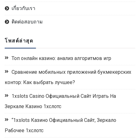
เกี่ยวกับเรา
ติดต่อสอบถาม
โพสต์ล่าสุด
Топ онлайн казино: анализ алгоритмов игр
Сравнение мобильных приложений букмекерских
контор: Как выбрать лучшее?
1xslots Casino Официальный Сайт Играть На
Зеркале Казино 1хслотс
“1xslots Казино Официальный Сайт, Зеркало
Рабочее 1хслотс