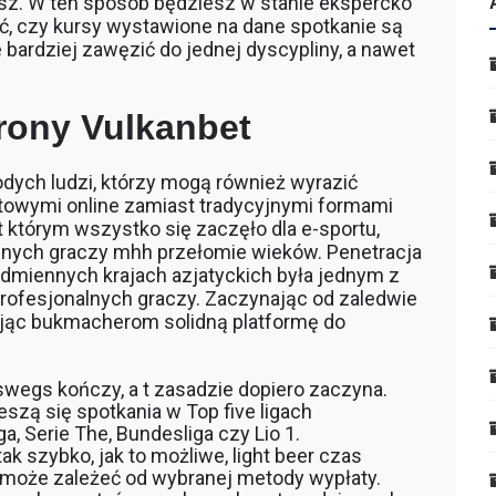
asz. W ten sposób będziesz w stanie ekspercko
, czy kursy wystawione na dane spotkanie są
bardziej zawęzić do jednej dyscypliny, a nawet
rony Vulkanbet
odych ludzi, którzy mogą również wyrazić
towymi online zamiast tradycyjnymi formami
 którym wszystko się zaczęło dla e-sportu,
lnych graczy mhh przełomie wieków. Penetracja
miennych krajach azjatyckich była jednym z
rofesjonalnych graczy. Zaczynając od zaledwie
iając bukmacherom solidną platformę do
swegs kończy, a t zasadzie dopiero zaczyna.
zą się spotkania w Top five ligach
a, Serie The, Bundesliga czy Lio 1.
k szybko, jak to możliwe, light beer czas
może zależeć od wybranej metody wypłaty.