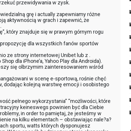
przekuć przewidywania w zysk.
iedzialną grę i actually zapewniamy różne
ją aktywnością w grach i zapewnić, że
.
ię”, który znajduje się w prawym górnym rogu
ropozycję dla wszystkich fanów sportów
o ze strony internetowej Unibet lub z .
Shop dla iPhone’a, Yahoo Play dla Androida).
ieszy się olbrzymim zainteresowaniem wśród
 zaangażowani w scenę e-sportową, rośnie chęć
, dodając kolejną warstwę emocji i osobistego
wość pełnego wykorzystania” “możliwości, które
tracyjny keineswegs powinien być dla Ciebie
roblemy, in order to pamiętaj, że jesteśmy w
ienie na kilku elementach – obstawiając nale?a?
nach sportu, watts których dysponujesz