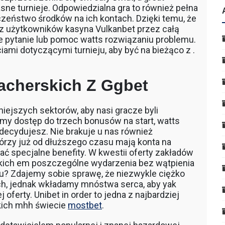
sne turnieje. Odpowiedzialna gra to również pełna
zeństwo środków na ich kontach. Dzięki temu, że
z użytkowników kasyna Vulkanbet przez całą
 pytanie lub pomoc watts rozwiązaniu problemu.
mi dotyczącymi turnieju, aby być na bieżąco z .
acherskich Z Ggbet
iejszych sektorów, aby nasi gracze byli
emy dostęp do trzech bonusów na start, watts
 zdecydujesz. Nie brakuje u nas również
którzy już od dłuższego czasu mają konta na
ać specjalne benefity. W kwestii oferty zakładów
kich em poszczególne wydarzenia bez wątpienia
u? Zdajemy sobie sprawę, że niezwykle ciężko
h, jednak wkładamy mnóstwa serca, aby yak
oferty. Unibet in order to jedna z najbardziej
ich mhh świecie
mostbet
.