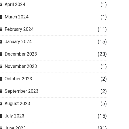
(1)
April 2024
(1)
March 2024
(11)
February 2024
(15)
January 2024
(23)
December 2023
(1)
November 2023
(2)
October 2023
(2)
September 2023
(5)
August 2023
(15)
July 2023
(31)
June 2023