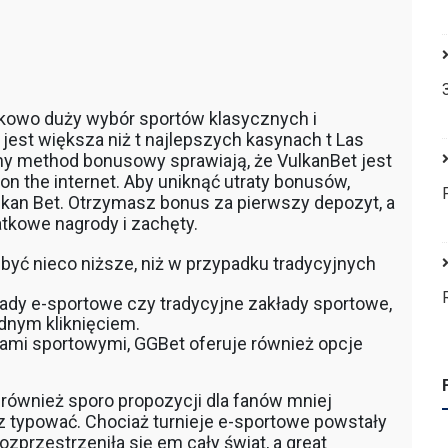
kowo duży wybór sportów klasycznych i
 jest większa niż t najlepszych kasynach t Las
jny method bonusowy sprawiają, że VulkanBet jest
n the internet. Aby uniknąć utraty bonusów,
ulkan Bet. Otrzymasz bonus za pierwszy depozyt, a
atkowe nagrody i zachęty.
yć nieco niższe, niż w przypadku tradycyjnych
kłady e-sportowe czy tradycyjne zakłady sportowe,
dnym kliknięciem.
ami sportowymi, GGBet oferuje również opcje
również sporo propozycji dla fanów mniej
z typować. Chociaż turnieje e-sportowe powstały
ozprzestrzeniła się em cały świat, a great