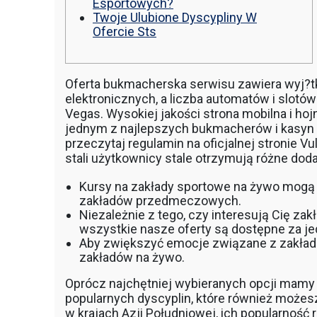
Esportowych?
Twoje Ulubione Dyscypliny W
Ofercie Sts
Oferta bukmacherska serwisu zawiera wyj?t
elektronicznych, a liczba automatów i slotów
Vegas. Wysokiej jakości strona mobilna i ho
jednym z najlepszych bukmacherów i kasyn o
przeczytaj regulamin na oficjalnej stronie V
stali użytkownicy stale otrzymują różne dod
Kursy na zakłady sportowe na żywo mogą b
zakładów przedmeczowych.
Niezależnie z tego, czy interesują Cię za
wszystkie nasze oferty są dostępne za je
Aby zwiększyć emocje związane z zakład
zakładów na żywo.
Oprócz najchętniej wybieranych opcji mamy 
popularnych dyscyplin, które również możes
w krajach Azji Południowej, ich popularność r