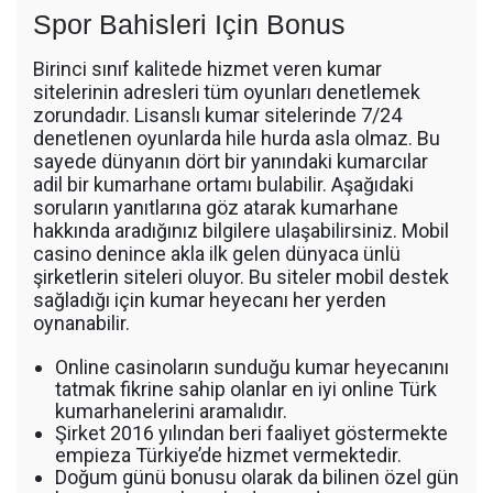
Spor Bahisleri Için Bonus
Birinci sınıf kalitede hizmet veren kumar
sitelerinin adresleri tüm oyunları denetlemek
zorundadır. Lisanslı kumar sitelerinde 7/24
denetlenen oyunlarda hile hurda asla olmaz. Bu
sayede dünyanın dört bir yanındaki kumarcılar
adil bir kumarhane ortamı bulabilir. Aşağıdaki
soruların yanıtlarına göz atarak kumarhane
hakkında aradığınız bilgilere ulaşabilirsiniz. Mobil
casino denince akla ilk gelen dünyaca ünlü
şirketlerin siteleri oluyor. Bu siteler mobil destek
sağladığı için kumar heyecanı her yerden
oynanabilir.
Online casinoların sunduğu kumar heyecanını
tatmak fikrine sahip olanlar en iyi online Türk
kumarhanelerini aramalıdır.
Şirket 2016 yılından beri faaliyet göstermekte
empieza Türkiye’de hizmet vermektedir.
Doğum günü bonusu olarak da bilinen özel gün