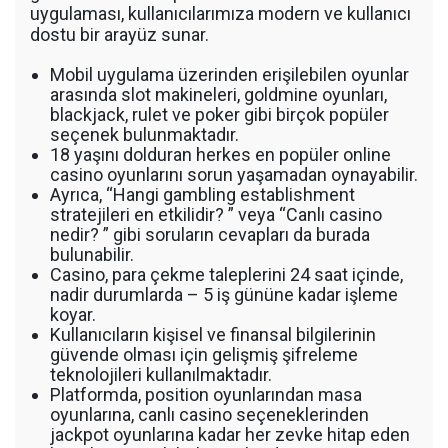
uygulaması, kullanıcılarımıza modern ve kullanıcı
dostu bir arayüz sunar.
Mobil uygulama üzerinden erişilebilen oyunlar
arasında slot makineleri, goldmine oyunları,
blackjack, rulet ve poker gibi birçok popüler
seçenek bulunmaktadır.
18 yaşını dolduran herkes en popüler online
casino oyunlarını sorun yaşamadan oynayabilir.
Ayrıca, “Hangi gambling establishment
stratejileri en etkilidir? ” veya “Canlı casino
nedir? ” gibi soruların cevapları da burada
bulunabilir.
Casino, para çekme taleplerini 24 saat içinde,
nadir durumlarda – 5 iş gününe kadar işleme
koyar.
Kullanıcıların kişisel ve finansal bilgilerinin
güvende olması için gelişmiş şifreleme
teknolojileri kullanılmaktadır.
Platformda, position oyunlarından masa
oyunlarına, canlı casino seçeneklerinden
jackpot oyunlarına kadar her zevke hitap eden