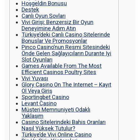
Hoşgeldin Bonusu
Destek
Canlı Oyun Şovları
Vivi Girişi: Benzersiz Bir Oyun
Deneyimine Adım Atın
Türkiye’deki Canlı Casino Sitelerinde
Bonuslar Ve Promosyonlar
Pinco Casino’nun Resmi Sitesindeki
Önde Gelen Sağlayıcıların Durante Iyi
Slot Oyunları
Games Available From The Most
Efficient Casinos Poultry Sites
Vivi Yuvası
Glory Casino On The Internet – Kayıt
Ol Veya Giriş
Sportingbet Casino
Levant Casino
Müşteri Memnuniyeti Odaklı
Yaklaşım
Casino Sitelerindeki Bahis Oranları
Nasıl Yüksek Tutulur?
Türkiye’de Vivi Online Casino