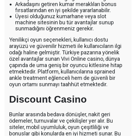
Arkadaşını getiren kumar meraklıları bonus
fırsatlarından en iyi şekilde yararlanabilir.
Üyesi olduğunuz kumarhane veya slot
machine sitesinin bu tür avantajlar sunup
sunmadığını öğrenmeniz gerekir.
Yenilikçi oyun seçenekleri, kullanıcı dostu
arayüzü ve güvenilir hizmeti ile kullanıcıların ilgi
odağı haline gelmiştir. Türkiye pazarına yönelik
özel avantajlar sunan Vivi Online casino, dünya
çapında de uma geniş bir oyuncu kitlesine hitap
etmektedir. Platform, kullanıcılarına sprained
ankle treatment eğlenceli hem de güvenli bir
oyun ortamı sunmayı taahhüt etmektedir.
Discount Casino
Bunlar arasında bedava dönüşler, nakit geri
ödemeler, turnuvalar ve çekilişler yer alır. Bu
siteler, mobil uyumluluk, oyun çeşitliliği ve
bonuslar gibi konularda en iyi hizmeti sunar. Bu