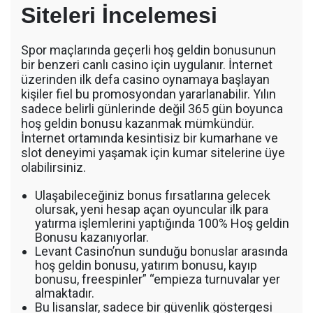
Siteleri İncelemesi
Spor maçlarında geçerli hoş geldin bonusunun
bir benzeri canlı casino için uygulanır. İnternet
üzerinden ilk defa casino oynamaya başlayan
kişiler fiel bu promosyondan yararlanabilir. Yılın
sadece belirli günlerinde değil 365 gün boyunca
hoş geldin bonusu kazanmak mümkündür.
İnternet ortamında kesintisiz bir kumarhane ve
slot deneyimi yaşamak için kumar sitelerine üye
olabilirsiniz.
Ulaşabileceğiniz bonus fırsatlarına gelecek
olursak, yeni hesap açan oyuncular ilk para
yatırma işlemlerini yaptığında 100% Hoş geldin
Bonusu kazanıyorlar.
Levant Casino’nun sunduğu bonuslar arasında
hoş geldin bonusu, yatırım bonusu, kayıp
bonusu, freespinler” “empieza turnuvalar yer
almaktadır.
Bu lisanslar, sadece bir güvenlik göstergesi