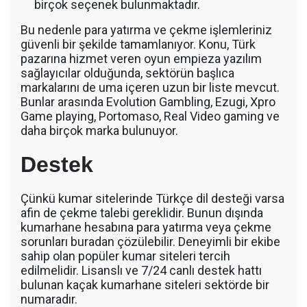
birçok seçenek bulunmaktadır.
Bu nedenle para yatırma ve çekme işlemleriniz
güvenli bir şekilde tamamlanıyor. Konu, Türk
pazarına hizmet veren oyun empieza yazılım
sağlayıcılar olduğunda, sektörün başlıca
markalarını de uma içeren uzun bir liste mevcut.
Bunlar arasında Evolution Gambling, Ezugi, Xpro
Game playing, Portomaso, Real Video gaming ve
daha birçok marka bulunuyor.
Destek
Çünkü kumar sitelerinde Türkçe dil desteği varsa
afin de çekme talebi gereklidir. Bunun dışında
kumarhane hesabına para yatırma veya çekme
sorunları buradan çözülebilir. Deneyimli bir ekibe
sahip olan popüler kumar siteleri tercih
edilmelidir. Lisanslı ve 7/24 canlı destek hattı
bulunan kaçak kumarhane siteleri sektörde bir
numaradır.