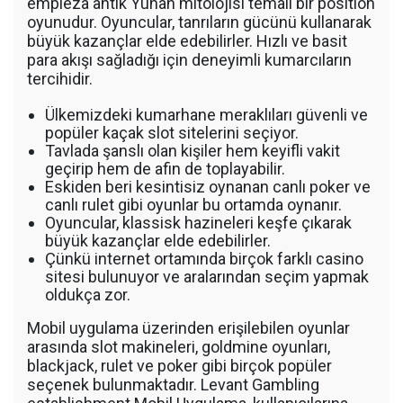
empieza antik Yunan mitolojisi temalı bir position
oyunudur. Oyuncular, tanrıların gücünü kullanarak
büyük kazançlar elde edebilirler. Hızlı ve basit
para akışı sağladığı için deneyimli kumarcıların
tercihidir.
Ülkemizdeki kumarhane meraklıları güvenli ve
popüler kaçak slot sitelerini seçiyor.
Tavlada şanslı olan kişiler hem keyifli vakit
geçirip hem de afin de toplayabilir.
Eskiden beri kesintisiz oynanan canlı poker ve
canlı rulet gibi oyunlar bu ortamda oynanır.
Oyuncular, klassisk hazineleri keşfe çıkarak
büyük kazançlar elde edebilirler.
Çünkü internet ortamında birçok farklı casino
sitesi bulunuyor ve aralarından seçim yapmak
oldukça zor.
Mobil uygulama üzerinden erişilebilen oyunlar
arasında slot makineleri, goldmine oyunları,
blackjack, rulet ve poker gibi birçok popüler
seçenek bulunmaktadır. Levant Gambling