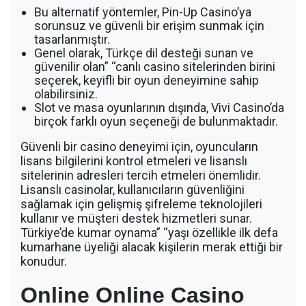
Bu alternatif yöntemler, Pin-Up Casino’ya
sorunsuz ve güvenli bir erişim sunmak için
tasarlanmıştır.
Genel olarak, Türkçe dil desteği sunan ve
güvenilir olan” “canlı casino sitelerinden birini
seçerek, keyifli bir oyun deneyimine sahip
olabilirsiniz.
Slot ve masa oyunlarının dışında, Vivi Casino’da
birçok farklı oyun seçeneği de bulunmaktadır.
Güvenli bir casino deneyimi için, oyuncuların
lisans bilgilerini kontrol etmeleri ve lisanslı
sitelerinin adresleri tercih etmeleri önemlidir.
Lisanslı casinolar, kullanıcıların güvenliğini
sağlamak için gelişmiş şifreleme teknolojileri
kullanır ve müşteri destek hizmetleri sunar.
Türkiye’de kumar oynama” “yaşı özellikle ilk defa
kumarhane üyeliği alacak kişilerin merak ettiği bir
konudur.
Online Online Casino