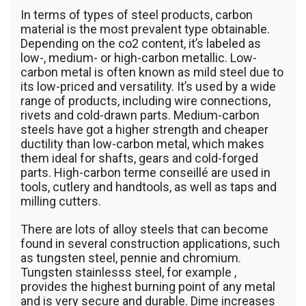
รถพื้นเรียบชานต่ำ (Low bed) ขนส่งสินค้า โดย
In terms of types of steel products, carbon
รถพ่วงดั๊มพ์ จำหน่ายดิน หิน ทราย รับเหมาถม
material is the most prevalent type obtainable.
ที่ รถตัก CAT 950 รถตัก Komatsu WA 380 WA
Depending on the co2 content, it’s labeled as
320 WA 200 รถตัก Hitachi ZW 220 ZW 180
low-, medium- or high-carbon metallic. Low-
แบ็คโฮ CAT 320 CAT 312 แบ็คโฮ Komatsu
carbon metal is often known as mild steel due to
PC 200 LC บูมยาว PC 200 PC 120 แบ็คโฮ
its low-priced and versatility. It’s used by a wide
Kobelco SK 210 บูมยาว SK 200 SK 140
range of products, including wire connections,
rivets and cold-drawn parts. Medium-carbon
steels have got a higher strength and cheaper
ductility than low-carbon metal, which makes
them ideal for shafts, gears and cold-forged
parts. High-carbon terme conseillé are used in
tools, cutlery and handtools, as well as taps and
milling cutters.
There are lots of alloy steels that can become
found in several construction applications, such
as tungsten steel, pennie and chromium.
Tungsten stainlesss steel, for example ,
provides the highest burning point of any metal
and is very secure and durable. Dime increases