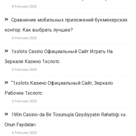
8 February 2025
Сравнение мобильных приложений букмекерских
контор: Как выбрать лучшее?
6 February 2025
1xslots Casino Официальный Сайт Играть На
Зеркале Казино 1хслотс
6 February 2025
“1xslots Казино Официальный Сайт, Зеркало
Рабочее 1хслотс
6 February 2025
1Win Casino-da Bir Toxunuşla Qeydiyyatın Rahatlığı və
Onun Faydaları
6 February 2025