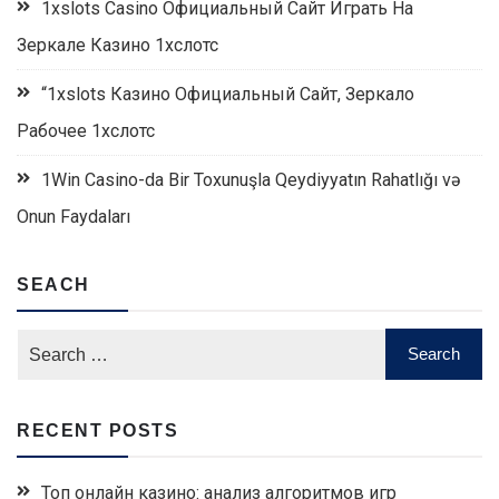
1xslots Casino Официальный Сайт Играть На
Зеркале Казино 1хслотс
“1xslots Казино Официальный Сайт, Зеркало
Рабочее 1хслотс
1Win Casino-da Bir Toxunuşla Qeydiyyatın Rahatlığı və
Onun Faydaları
SEACH
RECENT POSTS
Топ онлайн казино: анализ алгоритмов игр