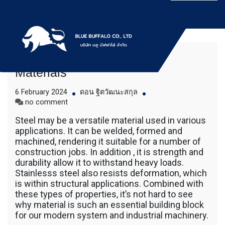
Skip
to
content
Types of Stainlesss steel
บริการให้เช่าเครื่องจักร สำหรับใช้งานทั่วไป
Bluebuffalo บลูบัฟฟา
Materials
โดยเครื่องจักรที่นำมาบริการเป็นเครื่องจักรรุ่น
ใหม่ ทันสมัย ทำงานรวดเร็ว ได้ผลงานที่คุ้มค่า
โล่ ให้บริการเช่า
6 February 2024
ดอน ฐิตวัฒนะสกุล
ราคายุติธรรม ขุดดิน ตักหิน ตักทราย ตัก
on
no comment
ถ่านหิน ตักกะลาปาร์ม ตักไม้สับ ตักวู๊ดชิป ตัก
Types
เครื่องจักร อย่างมือ
แร่ ตักสินค้าต่างๆ ขนย้ายเครื่องจักร โดยรถ
Steel may be a versatile material used in various
of
เทลเลอร์ รถพื้นเรียบชานต่ำ (Low bed) ขนส่ง
applications. It can be welded, formed and
Stainlesss
อาชีพ
สินค้า โดยรถพ่วงดั๊มพ์ จำหน่ายดิน หิน ทราย
machined, rendering it suitable for a number of
steel
รับเหมาถมที่ รถตัก CAT 950 รถตัก Komatsu
construction jobs. In addition , it is strength and
Materials
WA 380 WA 320 WA 200 รถตัก Hitachi ZW
durability allow it to withstand heavy loads.
220 ZW 180 แบ็คโฮ CAT 320 CAT 312 แบ็ค
Stainlesss steel also resists deformation, which
โฮ Komatsu PC 200 LC บูมยาว PC 200 PC
is within structural applications. Combined with
120 แบ็คโฮ Kobelco SK 210 บูมยาว SK 200
these types of properties, it’s not hard to see
SK 140ขุดดิน ตักหิน ตักทราย ตักถ่านหิน
why material is such an essential building block
ตักกะลาปาร์ม ตักไม้สับ ตักวู๊ดชิป ตักแร่ ตัก
for our modern system and industrial machinery.
สินค้าต่างๆ ขนย้ายเครื่องจักร โดยรถเทลเลอร์