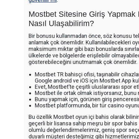
Mostbet Sitesine Giriş Yapmak I
Nasıl Ulaşabilirim?
Bir bonusu kullanmadan önce, söz konusu tekl
anlamak çok önemlidir. Kullanılabilecekleri o
maksimum miktar gibi bazı bonuslarda sınırl
ülkelerde ve bölgelerde erişilebilir olmayabilece
gösterebileceğini unutmamak çok önemlidir.
Mostbet TR bahisçi ofisi, taşınabilir ciha
Google android ve iOS için Mostbet App kul
Evet, Mostbet’te çeşitli uluslararası spor et
Mostbet ile ortak olmak istiyorsanız, bunu n
Bunu yapmak için, görünen giriş penceresi
Mostbet platformunda, bir tür casino oyunu 
Bu özellik Mostbet oyun içi bahis olarak bilini
geçerli bir lisansa sahip meşru bir spor bahis
olumlu değerlendirmelerimiz, geniş spor se
duyarlı müşteri desteğimiz gibi hizmetlerimizi