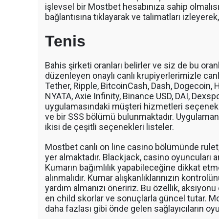
işlevsel bir Mostbet hesabınıza sahip olmalıs
bağlantısına tıklayarak ve talimatları izleyerek,
Tenis
Bahis şirketi oranları belirler ve siz de bu oran
düzenleyen onaylı canlı krupiyerlerimizle canl
Tether, Ripple, BitcoinCash, Dash, Dogecoin,
NYATA, Axie Infinity, Binance USD, DAI, Dexs
uygulamasındaki müşteri hizmetleri seçenekle
ve bir SSS bölümü bulunmaktadır. Uygulaman
ikisi de çeşitli seçenekleri listeler.
Mostbet canlı on line casino bölümünde rulet,
yer almaktadır. Blackjack, casino oyuncuları a
Kumarın bağımlılık yapabileceğine dikkat etm
alınmalıdır. Kumar alışkanlıklarınızın kontrol
yardım almanızı öneririz. Bu özellik, aksiyonu
en child skorlar ve sonuçlarla güncel tutar. 
daha fazlası gibi önde gelen sağlayıcıların oyu