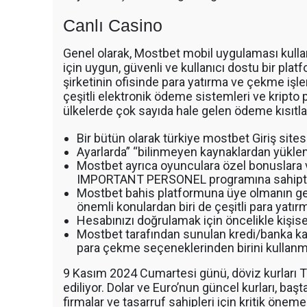
Canlı Casino
Genel olarak, Mostbet mobil uygulaması kullanı
için uygun, güvenli ve kullanıcı dostu bir platf
şirketinin ofisinde para yatırma ve çekme işle
çeşitli elektronik ödeme sistemleri ve kripto p
ülkelerde çok sayıda hale gelen ödeme kısıtla
Bir bütün olarak türkiye mostbet Giriş sites
Ayarlarda” “bilinmeyen kaynaklardan yükle
Mostbet ayrıca oyunculara özel bonuslara
IMPORTANT PERSONEL programına sahipti
Mostbet bahis platformuna üye olmanın genel 
önemli konulardan biri de çeşitli para yatı
Hesabınızı doğrulamak için öncelikle kişisel
Mostbet tarafından sunulan kredi/banka kartl
para çekme seçeneklerinden birini kullanma
9 Kasım 2024 Cumartesi günü, döviz kurları T
ediliyor. Dolar ve Euro’nun güncel kurları, başt
firmalar ve tasarruf sahipleri için kritik ön