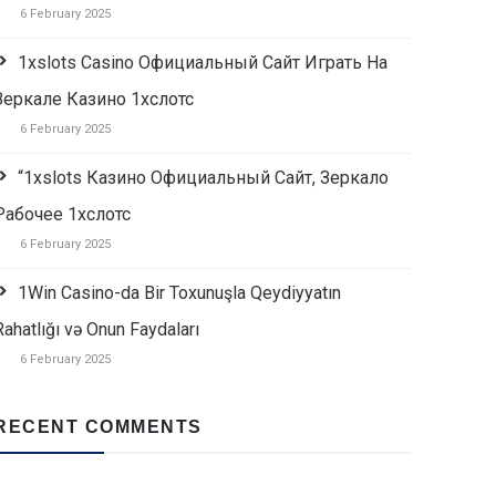
6 February 2025
1xslots Casino Официальный Сайт Играть На
Зеркале Казино 1хслотс
6 February 2025
“1xslots Казино Официальный Сайт, Зеркало
Рабочее 1хслотс
6 February 2025
1Win Casino-da Bir Toxunuşla Qeydiyyatın
Rahatlığı və Onun Faydaları
6 February 2025
RECENT COMMENTS