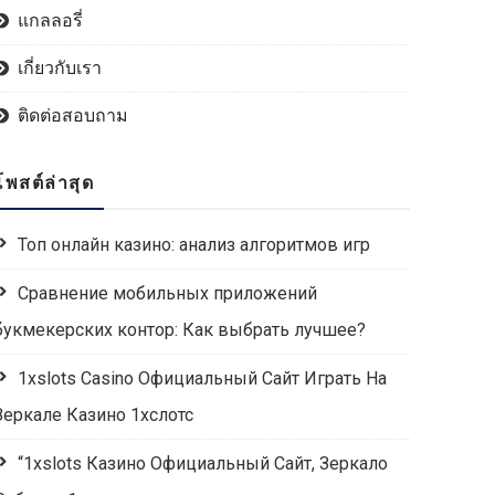
แกลลอรี่
เกี่ยวกับเรา
ติดต่อสอบถาม
โพสต์ล่าสุด
Топ онлайн казино: анализ алгоритмов игр
Сравнение мобильных приложений
букмекерских контор: Как выбрать лучшее?
1xslots Casino Официальный Сайт Играть На
Зеркале Казино 1хслотс
“1xslots Казино Официальный Сайт, Зеркало