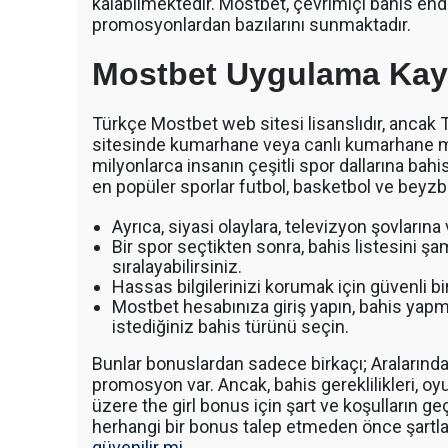
kalabilmektedir. Mostbet, çevrimiçi bahis en
promosyonlardan bazılarını sunmaktadır.
Mostbet Uygulama Kayı
Türkçe Mostbet web sitesi lisanslıdır, ancak
sitesinde kumarhane veya canlı kumarhane mev
milyonlarca insanın çeşitli spor dallarına bah
en popüler sporlar futbol, ​​basketbol ve beyzb
Ayrıca, siyasi olaylara, televizyon şovlarına
Bir spor seçtikten sonra, bahis listesini şa
sıralayabilirsiniz.
Hassas bilgilerinizi korumak için güvenli bi
Mostbet hesabınıza giriş yapın, bahis yapm
istediğiniz bahis türünü seçin.
Bunlar bonuslardan sadece birkaçı; Aralarınd
promosyon var. Ancak, bahis gereklilikleri, oyu
üzere the girl bonus için şart ve koşulların 
herhangi bir bonus talep etmeden önce şartlar
güvenilir mi
.