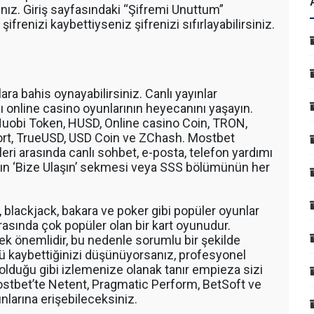
ınız. Giriş sayfasındaki “Şifremi Unuttum”
 şifrenizi kaybettiyseniz şifrenizi sıfırlayabilirsiniz.
lara bahis oynayabilirsiniz. Canlı yayınlar
ı online casino oyunlarının heyecanını yaşayın.
 Huobi Token, HUSD, Online casino Coin, TRON,
port, TrueUSD, USD Coin ve ZChash. Mostbet
ri arasında canlı sohbet, e-posta, telefon yardımı
ın ‘Bize Ulaşın’ sekmesi veya SSS bölümünün her
 blackjack, bakara ve poker gibi popüler oyunlar
rasında çok popüler olan bir kart oyunudur.
ek önemlidir, bu nedenle sorumlu bir şekilde
ünü kaybettiğinizi düşünüyorsanız, profesyonel
 olduğu gibi izlemenize olanak tanır empieza sizi
Mostbet’te Netent, Pragmatic Perform, BetSoft ve
nlarına erişebileceksiniz.