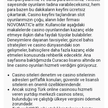
sayesinde oyunların tadına varabileceksiniz, hem
para bazen bu dakikaların keyfini ücretsiz
çıkartarak. Casino keyfini taçlandıran slot
oyunlarımızın çoğu, alanın lider firması
NOVOMATIC’e aittir. Kullanıcılar aşağıdaki
makalelerde casino oyunlarından kazanç elde
etmeye ilişkin daha faydalı tüyolar bulabilirler.
Deneyimlere dayanan tavsiyeler, güncel bahis
stratejileri ve casino dünyasındaki son
gelişmeler, bahisçilere daha fazla kazanç elde
etmeleri konusunda rehberlik edecektir. Ana
sayfasına baktığımızda Curacao lisansı altında on
line casino oyunlari hizmeti verdiğini görüyoruz.
Casino siteleri denetim ve casino sitelerinin
adresleri şeffaflık konuları, güvenilir ve lisanslı
sitelerin en önemli özelliklerindendir.
Ancak sizing Türk online casinosu hizmeti
veren yurtdışı merkezli casinos sitesi,
bulunduğu ve çalıştığı ülkeye vergisini ödemek
zorundadır.