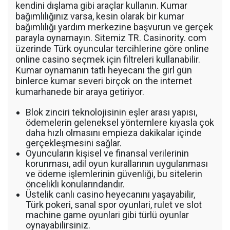
kendini dışlama gibi araçlar kullanın. Kumar
bağımlılığınız varsa, kesin olarak bir kumar
bağımlılığı yardım merkezine başvurun ve gerçek
parayla oynamayın. Sitemiz TR. Casinority. com
üzerinde Türk oyuncular tercihlerine göre online
online casino seçmek için filtreleri kullanabilir.
Kumar oynamanın tatlı heyecanı the girl gün
binlerce kumar severi birçok on the internet
kumarhanede bir araya getiriyor.
Blok zinciri teknolojisinin eşler arası yapısı,
ödemelerin geleneksel yöntemlere kıyasla çok
daha hızlı olmasını empieza dakikalar içinde
gerçekleşmesini sağlar.
Oyuncuların kişisel ve finansal verilerinin
korunması, adil oyun kurallarının uygulanması
ve ödeme işlemlerinin güvenliği, bu sitelerin
öncelikli konularındandır.
Üstelik canlı casino heyecanını yaşayabilir,
Türk pokeri, sanal spor oyunlari, rulet ve slot
machine game oyunlari gibi türlü oyunlar
oynayabilirsiniz.