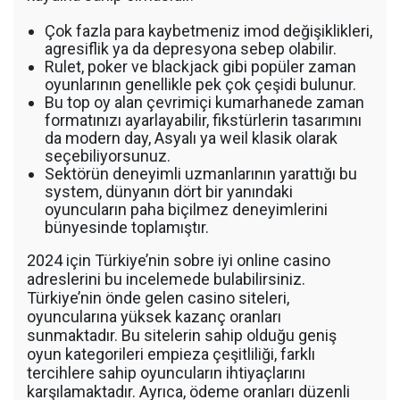
Çok fazla para kaybetmeniz imod değişiklikleri,
agresiflik ya da depresyona sebep olabilir.
Rulet, poker ve blackjack gibi popüler zaman
oyunlarının genellikle pek çok çeşidi bulunur.
Bu top oy alan çevrimiçi kumarhanede zaman
formatınızı ayarlayabilir, fikstürlerin tasarımını
da modern day, Asyalı ya weil klasik olarak
seçebiliyorsunuz.
Sektörün deneyimli uzmanlarının yarattığı bu
system, dünyanın dört bir yanındaki
oyuncuların paha biçilmez deneyimlerini
bünyesinde toplamıştır.
2024 için Türkiye’nin sobre iyi online casino
adreslerini bu incelemede bulabilirsiniz.
Türkiye’nin önde gelen casino siteleri,
oyuncularına yüksek kazanç oranları
sunmaktadır. Bu sitelerin sahip olduğu geniş
oyun kategorileri empieza çeşitliliği, farklı
tercihlere sahip oyuncuların ihtiyaçlarını
karşılamaktadır. Ayrıca, ödeme oranları düzenli