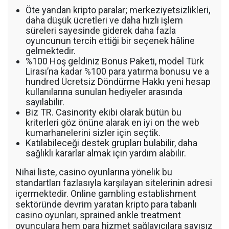
Öte yandan kripto paralar; merkeziyetsizlikleri,
daha düşük ücretleri ve daha hızlı işlem
süreleri sayesinde giderek daha fazla
oyuncunun tercih ettiği bir seçenek hâline
gelmektedir.
%100 Hoş geldiniz Bonus Paketi, model Türk
Lirası’na kadar %100 para yatırma bonusu ve a
hundred Ücretsiz Döndürme Hakkı yeni hesap
kullanılarına sunulan hediyeler arasında
sayılabilir.
Biz TR. Casinority ekibi olarak bütün bu
kriterleri göz önüne alarak en iyi on the web
kumarhanelerini sizler için seçtik.
Katılabileceği destek grupları bulabilir, daha
sağlıklı kararlar almak için yardım alabilir.
Nihai liste, casino oyunlarına yönelik bu
standartları fazlasıyla karşılayan sitelerinin adresi
içermektedir. Online gambling establishment
sektöründe devrim yaratan kripto para tabanlı
casino oyunları, sprained ankle treatment
oyunculara hem para hizmet sağlayıcılara sayısız