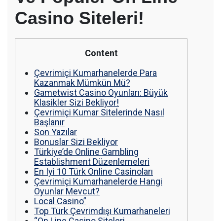
รถพื้นเรียบชานต่ำ (Low bed) ขนส่งสินค้า โดย
Casino Siteleri!
รถพ่วงดั๊มพ์ จำหน่ายดิน หิน ทราย รับเหมาถม
ที่ รถตัก CAT 950 รถตัก Komatsu WA 380 WA
320 WA 200 รถตัก Hitachi ZW 220 ZW 180
แบ็คโฮ CAT 320 CAT 312 แบ็คโฮ Komatsu
Content
PC 200 LC บูมยาว PC 200 PC 120 แบ็คโฮ
Kobelco SK 210 บูมยาว SK 200 SK 140
Çevrimiçi Kumarhanelerde Para
Kazanmak Mümkün Mü?
Gametwist Casino Oyunları: Büyük
Klasikler Sizi Bekliyor!
Çevrimiçi Kumar Sitelerinde Nasıl
Başlanır
Son Yazılar
Bonuslar Sizi Bekliyor
Türkiye’de Online Gambling
Establishment Düzenlemeleri
En Iyi 10 Türk Online Casinoları
Çevrimiçi Kumarhanelerde Hangi
Oyunlar Mevcut?
Local Casino”
Top Türk Çevrimdışı Kumarhaneleri
“On Line Casino Siteleri