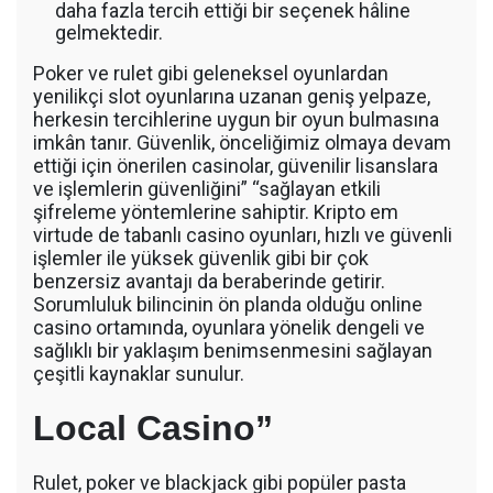
daha fazla tercih ettiği bir seçenek hâline
gelmektedir.
Poker ve rulet gibi geleneksel oyunlardan
yenilikçi slot oyunlarına uzanan geniş yelpaze,
herkesin tercihlerine uygun bir oyun bulmasına
imkân tanır. Güvenlik, önceliğimiz olmaya devam
ettiği için önerilen casinolar, güvenilir lisanslara
ve işlemlerin güvenliğini” “sağlayan etkili
şifreleme yöntemlerine sahiptir. Kripto em
virtude de tabanlı casino oyunları, hızlı ve güvenli
işlemler ile yüksek güvenlik gibi bir çok
benzersiz avantajı da beraberinde getirir.
Sorumluluk bilincinin ön planda olduğu online
casino ortamında, oyunlara yönelik dengeli ve
sağlıklı bir yaklaşım benimsenmesini sağlayan
çeşitli kaynaklar sunulur.
Local Casino”
Rulet, poker ve blackjack gibi popüler pasta