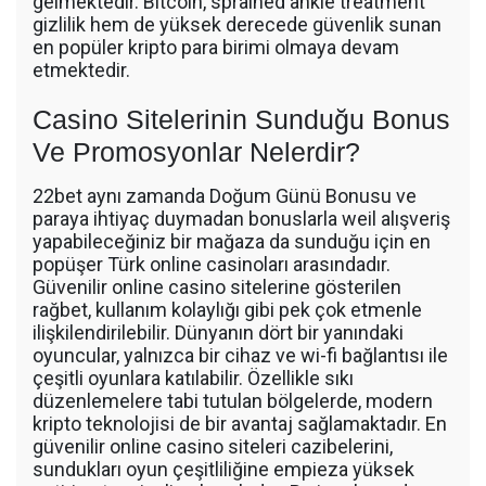
gelmektedir. Bitcoin, sprained ankle treatment
gizlilik hem de yüksek derecede güvenlik sunan
en popüler kripto para birimi olmaya devam
etmektedir.
Casino Sitelerinin Sunduğu Bonus
Ve Promosyonlar Nelerdir?
22bet aynı zamanda Doğum Günü Bonusu ve
paraya ihtiyaç duymadan bonuslarla weil alışveriş
yapabileceğiniz bir mağaza da sunduğu için en
popüşer Türk online casinoları arasındadır.
Güvenilir online casino sitelerine gösterilen
rağbet, kullanım kolaylığı gibi pek çok etmenle
ilişkilendirilebilir. Dünyanın dört bir yanındaki
oyuncular, yalnızca bir cihaz ve wi-fi bağlantısı ile
çeşitli oyunlara katılabilir. Özellikle sıkı
düzenlemelere tabi tutulan bölgelerde, modern
kripto teknolojisi de bir avantaj sağlamaktadır. En
güvenilir online casino siteleri cazibelerini,
sundukları oyun çeşitliliğine empieza yüksek