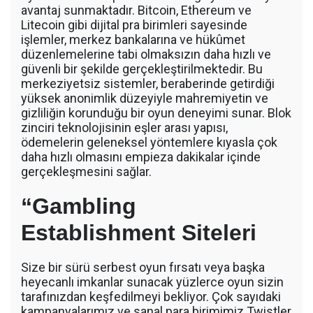
avantaj sunmaktadır. Bitcoin, Ethereum ve
Litecoin gibi dijital pra birimleri sayesinde
işlemler, merkez bankalarına ve hükûmet
düzenlemelerine tabi olmaksızın daha hızlı ve
güvenli bir şekilde gerçekleştirilmektedir. Bu
merkeziyetsiz sistemler, beraberinde getirdiği
yüksek anonimlik düzeyiyle mahremiyetin ve
gizliliğin korunduğu bir oyun deneyimi sunar. Blok
zinciri teknolojisinin eşler arası yapısı,
ödemelerin geleneksel yöntemlere kıyasla çok
daha hızlı olmasını empieza dakikalar içinde
gerçekleşmesini sağlar.
“Gambling
Establishment Siteleri
Size bir sürü serbest oyun fırsatı veya başka
heyecanlı imkanlar sunacak yüzlerce oyun sizin
tarafınızdan keşfedilmeyi bekliyor. Çok sayıdaki
kampanyalarımız ve sanal para birimimiz Twistler