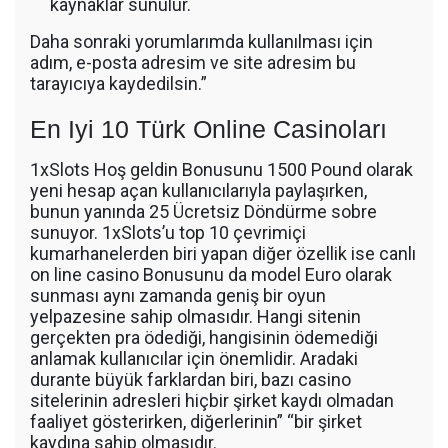
kaynaklar sunulur.
Daha sonraki yorumlarımda kullanılması için
adım, e-posta adresim ve site adresim bu
tarayıcıya kaydedilsin.”
En Iyi 10 Türk Online Casinoları
1xSlots Hoş geldin Bonusunu 1500 Pound olarak
yeni hesap açan kullanıcılarıyla paylaşırken,
bunun yanında 25 Ücretsiz Döndürme sobre
sunuyor. 1xSlots’u top 10 çevrimiçi
kumarhanelerden biri yapan diğer özellik ise canlı
on line casino Bonusunu da model Euro olarak
sunması aynı zamanda geniş bir oyun
yelpazesine sahip olmasıdır. Hangi sitenin
gerçekten pra ödediği, hangisinin ödemediği
anlamak kullanıcılar için önemlidir. Aradaki
durante büyük farklardan biri, bazı casino
sitelerinin adresleri hiçbir şirket kaydı olmadan
faaliyet gösterirken, diğerlerinin” “bir şirket
kaydına sahip olmasıdır.