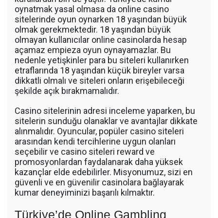
oynatmak yasal olmasa da online casino
sitelerinde oyun oynarken 18 yaşından büyük
olmak gerekmektedir. 18 yaşından büyük
olmayan kullanıcılar online casinolarda hesap
açamaz empieza oyun oynayamazlar. Bu
nedenle yetişkinler para bu siteleri kullanırken
etraflarında 18 yaşından küçük bireyler varsa
dikkatli olmalı ve siteleri onların erişebileceği
şekilde açık bırakmamalıdır.
Casino sitelerinin adresi inceleme yaparken, bu
sitelerin sunduğu olanaklar ve avantajlar dikkate
alınmalıdır. Oyuncular, popüler casino siteleri
arasından kendi tercihlerine uygun olanları
seçebilir ve casino siteleri reward ve
promosyonlardan faydalanarak daha yüksek
kazançlar elde edebilirler. Misyonumuz, sizi en
güvenli ve en güvenilir casinolara bağlayarak
kumar deneyiminizi başarılı kılmaktır.
Türkiye’de Online Gambling