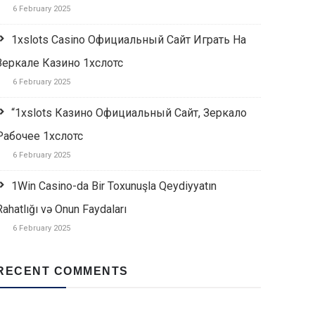
6 February 2025
1xslots Casino Официальный Сайт Играть На
Зеркале Казино 1хслотс
6 February 2025
“1xslots Казино Официальный Сайт, Зеркало
Рабочее 1хслотс
6 February 2025
1Win Casino-da Bir Toxunuşla Qeydiyyatın
Rahatlığı və Onun Faydaları
6 February 2025
RECENT COMMENTS