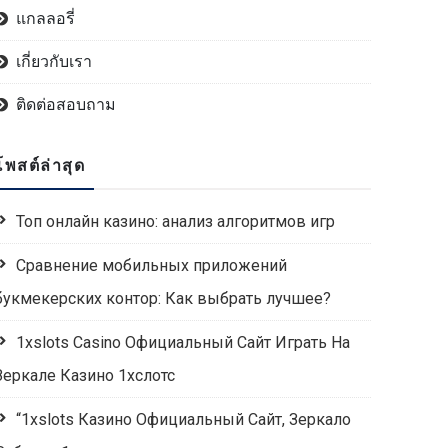
แกลลอรี่
เกี่ยวกับเรา
ติดต่อสอบถาม
โพสต์ล่าสุด
Топ онлайн казино: анализ алгоритмов игр
Сравнение мобильных приложений
букмекерских контор: Как выбрать лучшее?
1xslots Casino Официальный Сайт Играть На
Зеркале Казино 1хслотс
“1xslots Казино Официальный Сайт, Зеркало