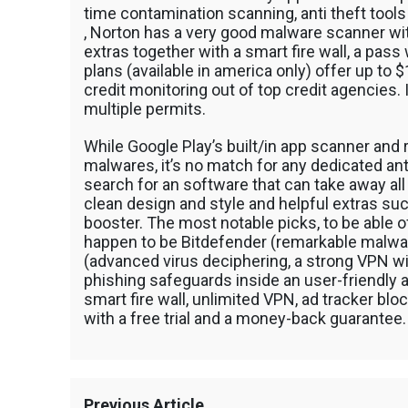
วู๊ดชิป ตักแร่ ตักสินค้าต่างๆ ขนย้ายเครื่องจักร
time contamination scanning, anti theft tool
เทลเลอร์ รถพื้นเรียบชานต่ำ (Low bed) ขนส่งสิ
, Norton has a very good malware scanner with
รถพ่วงดั๊มพ์ จำหน่ายดิน หิน ทราย รับเหมาถมที่
extras together with a smart fire wall, a pas
CAT 950 รถตัก Komatsu WA 380 WA 320 WA 
plans (available in america only) offer up to
ตัก Hitachi ZW 220 ZW 180 แบ็คโฮ CAT 320 C
credit monitoring out of top credit agencies. I
แบ็คโฮ Komatsu PC 200 LC บูมยาว PC 200 PC
multiple permits.
แบ็คโฮ Kobelco SK 210 บูมยาว SK 200 SK 140
While Google Play’s built/in app scanner and
malwares, it’s no match for any dedicated ant
search for an software that can take away all 
clean design and style and helpful extras s
booster. The most notable picks, to be able 
happen to be Bitdefender (remarkable malwa
(advanced virus deciphering, a strong VPN wi
phishing safeguards inside an user-friendly
smart fire wall, unlimited VPN, ad tracker bl
with a free trial and a money-back guarantee.
Previous Article