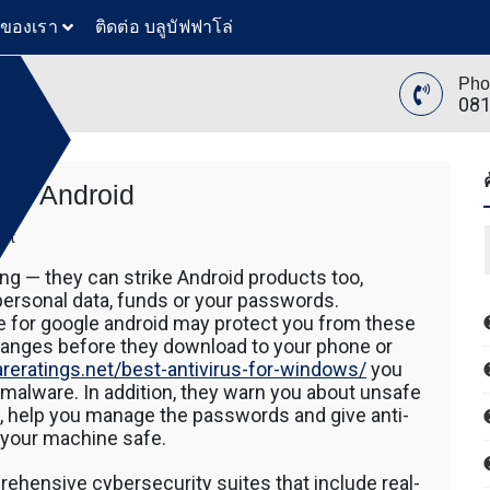
วของเรา
ติดต่อ บลูบัฟฟาโล่
Pho
081
s to Android
ย
ล่
on
nt
ทันสมัย
Top
ขุดดิน
ng — they can strike Android products too,
rated
ับ ตัก
personal data, funds or your passwords.
Antivirus
 โดยรถ
are for google android may protect you from these
With
นค้า โดย
hanges before they download to your phone or
regards
 รถตัก
reratings.net/best-antivirus-for-windows/
you
to
200 รถ
malware. In addition, they warn you about unsafe
Android
AT 312
, help you manage the passwords and give anti-
 120
p your machine safe.
ขุดดิน
ับ ตัก
prehensive cybersecurity suites that include real-