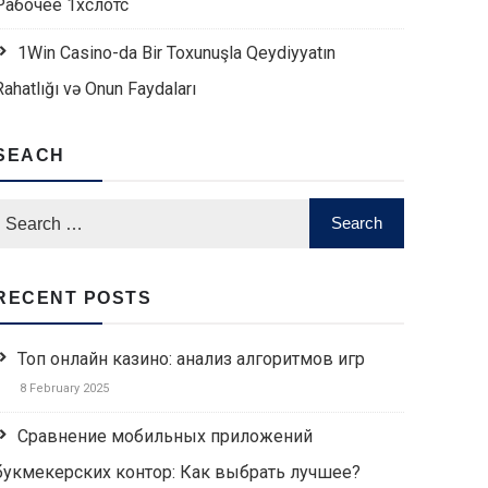
Рабочее 1хслотс
1Win Casino-da Bir Toxunuşla Qeydiyyatın
Rahatlığı və Onun Faydaları
SEACH
RECENT POSTS
Топ онлайн казино: анализ алгоритмов игр
8 February 2025
Сравнение мобильных приложений
букмекерских контор: Как выбрать лучшее?