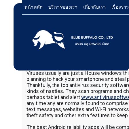
Skip
หน้าหลัก
บริการของเรา
เกี่ยวกับเรา
เรื่องรา
to
content
Top rated Antivirus With regard
บริการให้เช่าเครื่องจักร สำหรับใช้งานทั่วไป โด
Bluebuffalo บลูบัฟฟาโ
2 January 2024
ดอน ฐิตวัฒนะสกุล
no comme
เครื่องจักรที่นำมาบริการเป็นเครื่องจักรรุ่นใหม่ 
ทำงานรวดเร็ว ได้ผลงานที่คุ้มค่า ราคายุติธรรม 
ให้บริการเช่าเครื่องจักร
Viruses usually are just a House windows thi
ตักหิน ตักทราย ตักถ่านหิน ตักกะลาปาร์ม ตักไม้ส
planning to hack your smartphone and steal 
วู๊ดชิป ตักแร่ ตักสินค้าต่างๆ ขนย้ายเครื่องจักร
Thankfully, the top antivirus security softw
อย่างมืออาชีพ
เทลเลอร์ รถพื้นเรียบชานต่ำ (Low bed) ขนส่งสิ
kinds of nasties. They scan programs and c
รถพ่วงดั๊มพ์ จำหน่ายดิน หิน ทราย รับเหมาถมที่
perhaps tablet and alert
www.antivirussoftwa
CAT 950 รถตัก Komatsu WA 380 WA 320 WA 
any time any are normally found to comprise 
ตัก Hitachi ZW 220 ZW 180 แบ็คโฮ CAT 320 C
text messages, websites and Wi-Fi networks
แบ็คโฮ Komatsu PC 200 LC บูมยาว PC 200 PC
theft safety and other extra features to kee
แบ็คโฮ Kobelco SK 210 บูมยาว SK 200 SK 140
ตักหิน ตักทราย ตักถ่านหิน ตักกะลาปาร์ม ตักไม้ส
The best Android reliability apps will be com