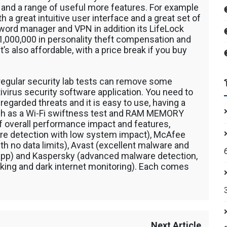
 โดยรถ
s and a range of useful more features. For example
นค้า โดย
 a great intuitive user interface and a great set of
 รถตัก
s word manager and VPN in addition its LifeLock
200 รถ
 $1,000,000 in personality theft compensation and
AT 312
t’s also affordable, with a price break if you buy
 120
 regular security lab tests can remove some
ivirus security software application. You need to
regarded threats and it is easy to use, having a
uch as a Wi-Fi swiftness test and RAM MEMORY
of overall performance impact and features,
re detection with low system impact), McAfee
th no data limits), Avast (excellent malware and
 app) and Kaspersky (advanced malware detection,
ocking and dark internet monitoring). Each comes
Next Article