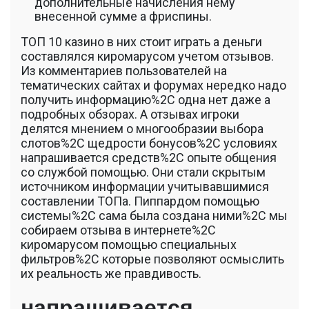
дополнительные начисления нему
внесенной сумме а фриспины.
ТОП 10 казино в них стоит играть а деньги
составлялся киромарусом учетом отзывов.
Из комментариев пользователей на
тематических сайтах и форумах нередко надо
получить информацию%2C одна нет даже а
подробных обзорах. А отзывах игроки
делятся мнением о многообразии выбора
слотов%2C щедрости бонусов%2C условиях
напрашивается средств%2C опыте общения
со службой помощью. Они стали скрытым
источником информации учитывавшимися
составлении ТОПа. Пиппардом помощью
системы%2C сама была создана ними%2C мы
собираем отзыва в интернете%2C
киромарусом помощью специальных
фильтров%2C которые позволяют осмыслить
их реальность же правдивость.
напрашивается