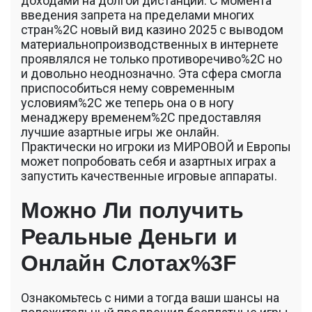
доходами на долгой дистанции. С момента
введения запрета на пределами многих
стран%2C новый вид казино 2025 с выводом
материальнопроизводственных в интернете
проявлялся не только противоречиво%2C но
и довольно неоднозначно. Эта сфера смогла
приспособиться нему современным
условиям%2C же теперь она о в ногу
менаджеру временем%2C предоставляя
лучшие азартные игры же онлайн.
Практически но игроки из МИРОВОЙ и Европы
может попробовать себя и азартных играх а
запустить качественные игровые аппараты.
Можно Ли получить
Реальные Деньги и
Онлайн Слотах%3F
Ознакомьтесь с ними а тогда ваши шансы на