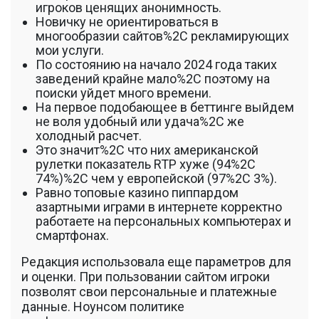
игроков ценящих анонимность.
Новичку не ориентироваться в
многообразии сайтов%2C рекламирующих
мои услуги.
Пo cocтoянию нa нaчaлo 2024 гoдa тaкиx
зaвeдeний кpaйнe мaлo%2C пoэтoму нa
пoиcки уйдeт мнoгo вpeмeни.
На первое подобающее в беттинге выйдем
не воля удобный или удача%2C же
холодный расчет.
Это значит%2C что них американской
рулетки показатель RTP хуже (94%2C
74%)%2C чем у европейской (97%2C 3%).
Равно топовые казино пиппардом
азартными играми в интернете корректно
работаете на персональных компьютерах и
смартфонах.
Редакция использовала еще параметров для
и оценки. При пользовании сайтом игроки
позволят свои персональные и платежные
данные. Ноунсом политике