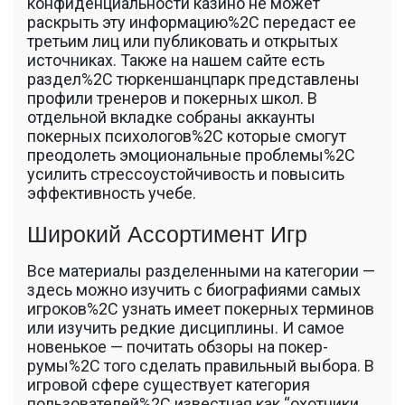
конфиденциальности казино не может
раскрыть эту информацию%2C передаст ее
третьим лиц или публиковать и открытых
источниках. Также на нашем сайте есть
раздел%2C тюркеншанцпарк представлены
профили тренеров и покерных школ. В
отдельной вкладке собраны аккаунты
покерных психологов%2C которые смогут
преодолеть эмоциональные проблемы%2C
усилить стрессоустойчивость и повысить
эффективность учебе.
Широкий Ассортимент Игр
Все материалы разделенными на категории —
здесь можно изучить с биографиями самых
игроков%2C узнать имеет покерных терминов
или изучить редкие дисциплины. И самое
новенькое — почитать обзоры на покер-
румы%2C того сделать правильный выбора. В
игровой сфере существует категория
пользователей%2C известная как “охотники