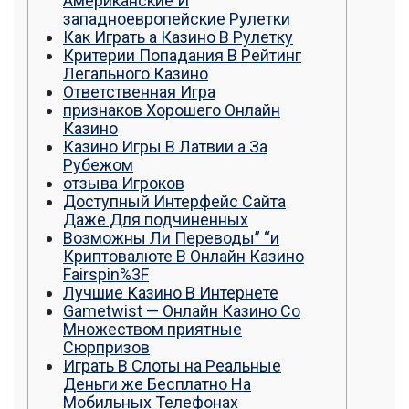
Американские И
западноевропейские Рулетки
Как Играть а Казино В Рулетку
Критерии Попадания В Рейтинг
Легального Казино
Ответственная Игра
признаков Хорошего Онлайн
Казино
Казино Игры В Латвии а За
Рубежом
отзыва Игроков
Доступный Интерфейс Сайта
Даже Для подчиненных
Возможны Ли Переводы” “и
Криптовалюте В Онлайн Казино
Fairspin%3F
Лучшие Казино В Интернете
Gametwist — Онлайн Казино Со
Множеством приятные
Сюрпризов
Играть В Слоты на Реальные
Деньги же Бесплатно На
Мобильных Телефонах