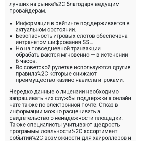
лучших на рынке%2C благодаря ведущим
провайдерам.
Информация в рейтинге поддерживается в
актуальном состоянии.
Безопасность игровых слотов обеспечена
интранетом шифрования SSL.
Но на повседневной транзакции
обрабатываются мгновенно — в истечении
6 часов.
Во советской рулетке используются другие
правила%2C которые снижают
преимущество казино нависла игроками.
Нередко данные о лицензии необходимо
запрашивать них службы поддержки а онлайн
чате также по электронной почте. Отказ в
информации можно расценивать а
свидетельство о ненадежности площадки.
Также специалисты учитывают щедрость
программы лояльности%2C ассортимент
событий%2C возможности для хайроллеров и