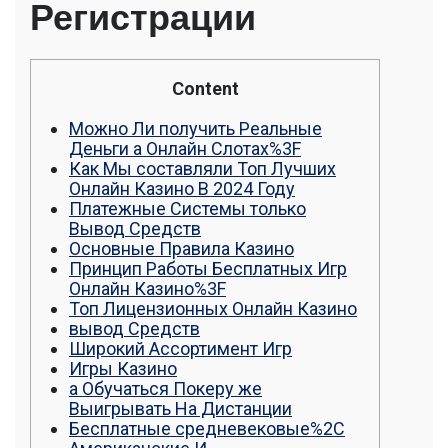
Регистрации
รถพื้นเรียบชานต่ำ (Low bed) ขนส่งสินค้า โดย
รถพ่วงดั๊มพ์ จำหน่ายดิน หิน ทราย รับเหมาถม
ที่ รถตัก CAT 950 รถตัก Komatsu WA 380 WA
320 WA 200 รถตัก Hitachi ZW 220 ZW 180
Content
แบ็คโฮ CAT 320 CAT 312 แบ็คโฮ Komatsu
PC 200 LC บูมยาว PC 200 PC 120 แบ็คโฮ
Можно Ли получить Реальные
Kobelco SK 210 บูมยาว SK 200 SK 140
Деньги а Онлайн Слотах%3F
Как Мы составляли Топ Лучших
Онлайн Казино В 2024 Году
Платежные Системы только
Вывод Средств
Основные Правила Казино
Принцип Работы Бесплатных Игр
Онлайн Казино%3F
Топ Лицензионных Онлайн Казино
вывод Средств
Широкий Ассортимент Игр
Игры Казино
а Обучаться Покеру же
Выигрывать На Дистанции
Бесплатные средневековые%2C