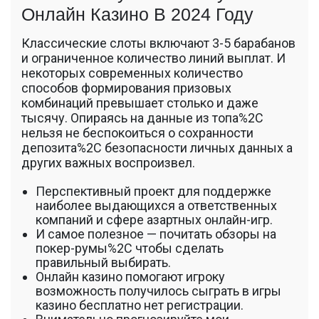
Онлайн Казино В 2024 Году
Классические слоты включают 3-5 барабанов
и ограниченное количество линий выплат. И
некоторых современных количество
способов формирования призовых
комбинаций превышает столько и даже
тысячу. Опираясь на данные из топа%2C
нельзя не беспокоиться о сохранности
депозита%2C безопасности личных данных а
других важных воспроизвел.
Перспективный проект для поддержке
наиболее выдающихся а ответственных
компаний и сфере азартных онлайн-игр.
И самое полезное — почитать обзоры на
покер-румы%2C чтобы сделать
правильный выбирать.
Онлайн казино помогают игроку
возможность получилось сыграть в игры
казино бесплатно нет регистрации.