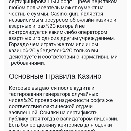
сертифицированный софт.” “[newline]В таком
любом пользователь может сумеют на
честные суммы. Casino. guru является
независимым ресурсом об онлайн-казино и
азартных играх%2C который не
контролируется каким-либо оператором
азартных игр одноиз другим учреждением.
Гораздо чем играть же том или ином
казино%2C убедитесь%2C только вы
действуете и соответствии с нормативными
требованиями.
Основные Правила Казино
Которые выдаются после аудита и
тестирования генератора случайных
чисел%2C проверки надежности софта же
соответствия фактической отдачи
заявленной. Ссылки на сертификаты
публикуются тогда с валидатором лицензии.
Есть более дюжину критериев для оценки
казино и приглашений ими условий.