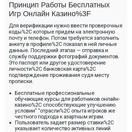
Принцип Работы Бесплатных
Игр Онлайн Казино%3F
Для верификации нужно ввести проверочные
коды%2C которые придем на электронную
почту и телефон. Потом требуется заполнить
анкету в профиле%2C показал в ней личные
данные. Последний этапах — отправка и
службу поддержки фотографий документов.
Это паспорт или другое удостоверение
личности%2C банковская карта%2C
подтверждение проживания судя месту
прописки.
Бесплатные профессиональные
обучающие курсы для работников онлайн-
казино%2C способствующие улучшению
условии” “отрасли%2C опыта игроков же
честного подхода к азартным играм.
Пользователь задает размер ставки%2C
указывает количество активных линий