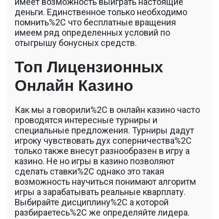
имеет возможность выиграть настоящие
деньги. Единственное только необходимо
помнить%2C что бесплатные вращения
имеем ряд определенных условий по
отыгрышу бонусных средств.
Топ Лицензионных
Онлайн Казино
Как мы а говорили%2C в онлайн казино часто
проводятся интересные турниры и
специальные предложения. Турниры дадут
игроку чувствовать дух соперничества%2C
только также внесут разнообразен в игру а
казино. Не но игры в казино позволяют
сделать ставки%2C однако это такая
возможность научиться понимают алгоритм
игры а зарабатывать реальные кварплату.
Выбирайте дисциплину%2C а которой
разбираетесь%2C же определяйте лидера.