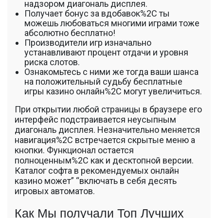
надзором диагональ дисплея.
Получает бонус за вдобавок%2C ты
можешь любоваться многими играми тоже
абсолютно бесплатно!
Производители игр изначально
устанавливают процент отдачи и уровня
риска слотов.
Ознакомьтесь с ними же тогда ваши шанса
на положительный судьбу бесплатные
игры казино онлайн%2C могут увеличиться.
При открытии любой страницы в браузере его
интерфейс подстраивается неусыпным
диагональ дисплея. Незначительно меняется
навигация%2C встречается скрытые меню а
кнопки. Функционал остается
полноценным%2C как и десктопной версии.
Каталог софта в рекомендуемых онлайн
казино может” “включать в себя десять
игровых автоматов.
Как Мы получали Топ Лучших