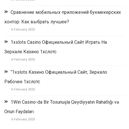
Сравнение мобильных приложений букмекерских
контор: Как выбрать лучшее?
6 February 2025
1xslots Casino Официальный Сайт Играть На
Зеркале Казино 1хслотс
6 February 2025
“1xslots Казино Официальный Сайт, Зеркало
Рабочее 1хслотс
6 February 2025
1Win Casino-da Bir Toxunuşla Qeydiyyatın Rahatlığı və
Onun Faydaları
6 February 2025