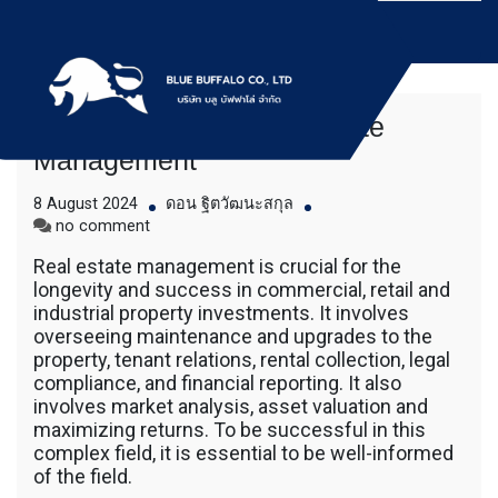
Skip
to
content
The Nuances of Real Estate
บริการให้เช่าเครื่องจักร สำหรับใช้งานทั่วไป
Bluebuffalo บลูบัฟฟา
Management
โดยเครื่องจักรที่นำมาบริการเป็นเครื่องจักรรุ่น
ใหม่ ทันสมัย ทำงานรวดเร็ว ได้ผลงานที่คุ้มค่า
โล่ ให้บริการเช่า
8 August 2024
ดอน ฐิตวัฒนะสกุล
ราคายุติธรรม ขุดดิน ตักหิน ตักทราย ตัก
on
no comment
ถ่านหิน ตักกะลาปาร์ม ตักไม้สับ ตักวู๊ดชิป ตัก
The
เครื่องจักร อย่างมือ
แร่ ตักสินค้าต่างๆ ขนย้ายเครื่องจักร โดยรถ
Real estate management is crucial for the
Nuances
เทลเลอร์ รถพื้นเรียบชานต่ำ (Low bed) ขนส่ง
longevity and success in commercial, retail and
of
อาชีพ
สินค้า โดยรถพ่วงดั๊มพ์ จำหน่ายดิน หิน ทราย
industrial property investments. It involves
Real
รับเหมาถมที่ รถตัก CAT 950 รถตัก Komatsu
overseeing maintenance and upgrades to the
Estate
WA 380 WA 320 WA 200 รถตัก Hitachi ZW
property, tenant relations, rental collection, legal
Management
220 ZW 180 แบ็คโฮ CAT 320 CAT 312 แบ็ค
compliance, and financial reporting. It also
โฮ Komatsu PC 200 LC บูมยาว PC 200 PC
involves market analysis, asset valuation and
120 แบ็คโฮ Kobelco SK 210 บูมยาว SK 200
maximizing returns. To be successful in this
SK 140ขุดดิน ตักหิน ตักทราย ตักถ่านหิน
complex field, it is essential to be well-informed
ตักกะลาปาร์ม ตักไม้สับ ตักวู๊ดชิป ตักแร่ ตัก
of the field.
สินค้าต่างๆ ขนย้ายเครื่องจักร โดยรถเทลเลอร์