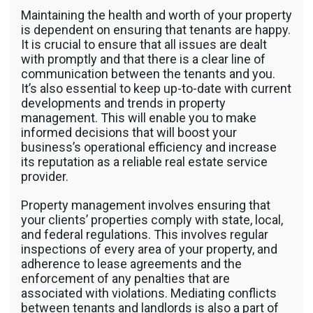
รถพื้นเรียบชานต่ำ (Low bed) ขนส่งสินค้า โดย
Maintaining the health and worth of your property
รถพ่วงดั๊มพ์ จำหน่ายดิน หิน ทราย รับเหมาถม
is dependent on ensuring that tenants are happy.
ที่ รถตัก CAT 950 รถตัก Komatsu WA 380 WA
It is crucial to ensure that all issues are dealt
320 WA 200 รถตัก Hitachi ZW 220 ZW 180
with promptly and that there is a clear line of
แบ็คโฮ CAT 320 CAT 312 แบ็คโฮ Komatsu
communication between the tenants and you.
PC 200 LC บูมยาว PC 200 PC 120 แบ็คโฮ
It’s also essential to keep up-to-date with current
Kobelco SK 210 บูมยาว SK 200 SK 140
developments and trends in property
management. This will enable you to make
informed decisions that will boost your
business’s operational efficiency and increase
its reputation as a reliable real estate service
provider.
Property management involves ensuring that
your clients’ properties comply with state, local,
and federal regulations. This involves regular
inspections of every area of your property, and
adherence to lease agreements and the
enforcement of any penalties that are
associated with violations. Mediating conflicts
between tenants and landlords is also a part of