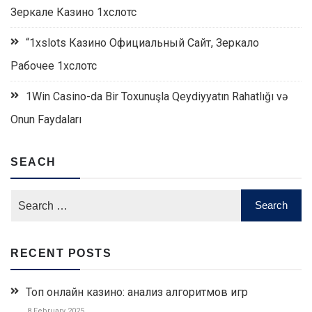
Зеркале Казино 1хслотс
“1xslots Казино Официальный Сайт, Зеркало
Рабочее 1хслотс
1Win Casino-da Bir Toxunuşla Qeydiyyatın Rahatlığı və
Onun Faydaları
SEACH
RECENT POSTS
Топ онлайн казино: анализ алгоритмов игр
8 February 2025