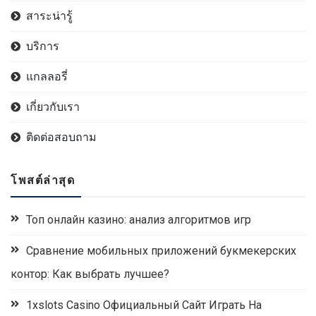
สาระน่ารู้
บริการ
แกลลอรี่
เกี่ยวกับเรา
ติดต่อสอบถาม
โพสต์ล่าสุด
Топ онлайн казино: анализ алгоритмов игр
Сравнение мобильных приложений букмекерских
контор: Как выбрать лучшее?
1xslots Casino Официальный Сайт Играть На