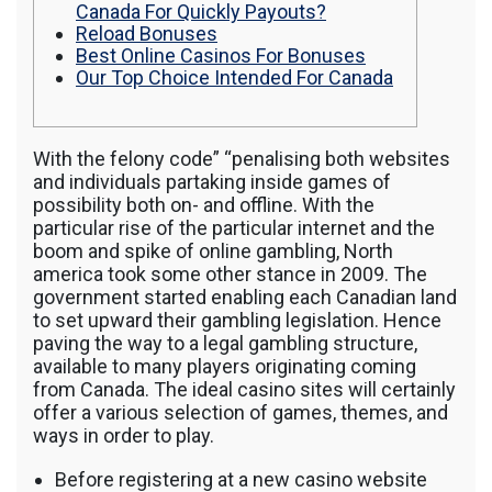
Canada For Quickly Payouts?
Reload Bonuses
Best Online Casinos For Bonuses
Our Top Choice Intended For Canada
With the felony code” “penalising both websites
and individuals partaking inside games of
possibility both on- and offline. With the
particular rise of the particular internet and the
boom and spike of online gambling, North
america took some other stance in 2009. The
government started enabling each Canadian land
to set upward their gambling legislation. Hence
paving the way to a legal gambling structure,
available to many players originating coming
from Canada. The ideal casino sites will certainly
offer a various selection of games, themes, and
ways in order to play.
Before registering at a new casino website