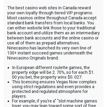
The best casino web sites in Canada reward
your own loyalty through tiered VIP programs.
Most casinos online throughout Canada accept
standard bank transfers from local banks. You
can either website link those to your traditional
bank account and utilize them as an intermediary
between bank accounts and the online casino or
use all of them as prepaid alternatives.
Ninecasino has launched its very own line of
130+ instant succeed games underneath the
Ninecasino Originals brand.
In European different roulette games, the
property edge will be 2. 70%, so for each $1.
00 you bet, the property wins $0. 027.
This licencing ensures Vegas Now complies
using strict regulations and even provides a
protected and regulated atmosphere for
players.
For example, if you’re a” “slot machine games
lover, you may lean toward some sort of free