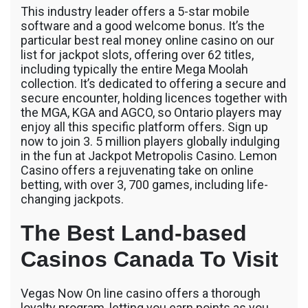
This industry leader offers a 5-star mobile
software and a good welcome bonus. It’s the
particular best real money online casino on our
list for jackpot slots, offering over 62 titles,
including typically the entire Mega Moolah
collection. It’s dedicated to offering a secure and
secure encounter, holding licences together with
the MGA, KGA and AGCO, so Ontario players may
enjoy all this specific platform offers. Sign up
now to join 3. 5 million players globally indulging
in the fun at Jackpot Metropolis Casino. Lemon
Casino offers a rejuvenating take on online
betting, with over 3, 700 games, including life-
changing jackpots.
The Best Land-based
Casinos Canada To Visit
Vegas Now On line casino offers a thorough
loyalty program, letting you earn points as you