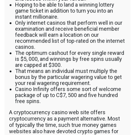
Hoping to be able to land a winning lottery
game ticket in addition to turn you into an
instant millionaire.
Only internet casinos that perform well in our
examination and receive beneficial member
feedback will earn a location on our
recommended list of top-rated on the internet
casinos.
The optimum cashout for every single reward
is $5, 000, and winnings by free spins usually
are capped at $300.
That means an individual must multiply the
bonus by the particular wagering value to get
your real wagering requirement.
Casino Infinity offers some sort of welcome
package of up to C$7, 500 and five hundred
free spins.
A cryptocurrency casino web site offers
cryptocurrency as a payment alternative. Most
of typically the time, such true money games
websites also have devoted crypto games for