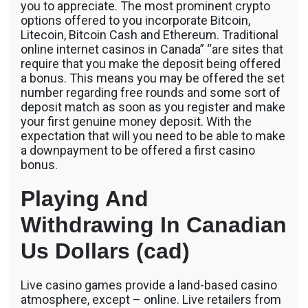
you to appreciate. The most prominent crypto
options offered to you incorporate Bitcoin,
Litecoin, Bitcoin Cash and Ethereum. Traditional
online internet casinos in Canada” “are sites that
require that you make the deposit being offered
a bonus. This means you may be offered the set
number regarding free rounds and some sort of
deposit match as soon as you register and make
your first genuine money deposit. With the
expectation that will you need to be able to make
a downpayment to be offered a first casino
bonus.
Playing And
Withdrawing In Canadian
Us Dollars (cad)
Live casino games provide a land-based casino
atmosphere, except – online. Live retailers from