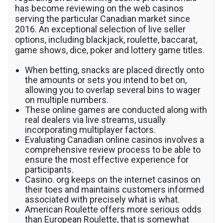
has become reviewing on the web casinos
serving the particular Canadian market since
2016. An exceptional selection of live seller
options, including blackjack, roulette, baccarat,
game shows, dice, poker and lottery game titles.
When betting, snacks are placed directly onto
the amounts or sets you intend to bet on,
allowing you to overlap several bins to wager
on multiple numbers.
These online games are conducted along with
real dealers via live streams, usually
incorporating multiplayer factors.
Evaluating Canadian online casinos involves a
comprehensive review process to be able to
ensure the most effective experience for
participants.
Casino. org keeps on the internet casinos on
their toes and maintains customers informed
associated with precisely what is what.
American Roulette offers more serious odds
than European Roulette, that is somewhat