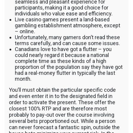
seamless and pleasant experience for
participants, making it a good choice for
individuals who value ease and efficiency.
Live casino games present a land-based
gambling establishment atmosphere, except
– online.
Unfortunately, many gamers don’t read these
terms carefully, and can cause some issues.
Canadians love to have got a flutter – you
could nearly regard it because a national
complete time as these kinds of a high
proportion of the population say they have got
had a real-money flutter in typically the last
month.
You’ll must obtain the particular specific code
and even enter it in to the designated field in
order to activate the present. These offer the
closest 100% RTP and are therefore most
probably to pay-out over the course involving
several bets proportioned out. While a person
can never forecast a fantastic spin, outside the