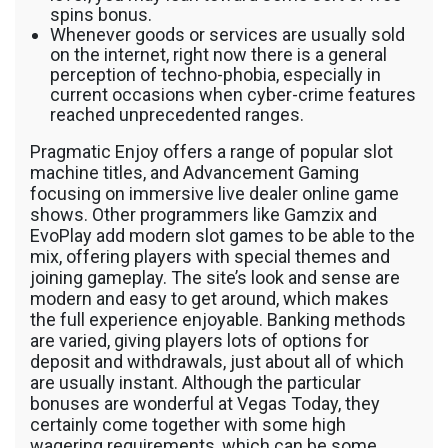
spins bonus.
Whenever goods or services are usually sold
on the internet, right now there is a general
perception of techno-phobia, especially in
current occasions when cyber-crime features
reached unprecedented ranges.
Pragmatic Enjoy offers a range of popular slot
machine titles, and Advancement Gaming
focusing on immersive live dealer online game
shows. Other programmers like Gamzix and
EvoPlay add modern slot games to be able to the
mix, offering players with special themes and
joining gameplay. The site’s look and sense are
modern and easy to get around, which makes
the full experience enjoyable. Banking methods
are varied, giving players lots of options for
deposit and withdrawals, just about all of which
are usually instant. Although the particular
bonuses are wonderful at Vegas Today, they
certainly come together with some high
wagering requirements, which can be some