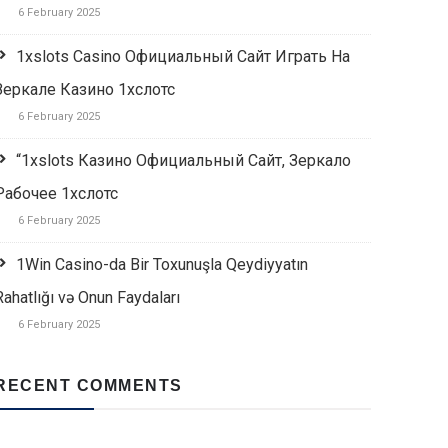
6 February 2025
1xslots Casino Официальный Сайт Играть На
Зеркале Казино 1хслотс
6 February 2025
“1xslots Казино Официальный Сайт, Зеркало
Рабочее 1хслотс
6 February 2025
1Win Casino-da Bir Toxunuşla Qeydiyyatın
Rahatlığı və Onun Faydaları
6 February 2025
RECENT COMMENTS