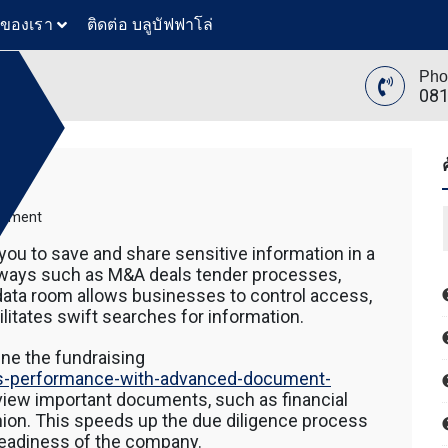
วของเรา
ติดต่อ บลูบัฟฟาโล่
Pho
081
ย
ล่
on
mment
ทันสมัย
The
ขุดดิน
 you to save and share sensitive information in a
Benefits
ับ ตัก
 ways such as M&A deals tender processes,
of
 โดยรถ
l data room allows businesses to control access,
a
นค้า โดย
litates swift searches for information.
Data
 รถตัก
Room
200 รถ
ne the fundraising
AT 312
ss-performance-with-advanced-document-
 120
view important documents, such as financial
ขุดดิน
hion. This speeds up the due diligence process
ับ ตัก
eadiness of the company.