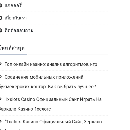
แกลลอรี่
เกี่ยวกับเรา
ติดต่อสอบถาม
โพสต์ล่าสุด
Топ онлайн казино: анализ алгоритмов игр
Сравнение мобильных приложений
букмекерских контор: Как выбрать лучшее?
1xslots Casino Официальный Сайт Играть На
Зеркале Казино 1хслотс
“1xslots Казино Официальный Сайт, Зеркало