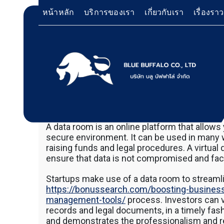
Skip
หน้าหลัก
บริการของเรา
เกี่ยวกับเรา
เรื่องรา
to
content
The Benefits of a Data Room
บริการให้เช่าเครื่องจักร สำหรับใช้งานทั่วไป โด
Bluebuffalo บลูบัฟฟาโ
23 September 2024
ดอน ฐิตวัฒนะสกุล
no co
เครื่องจักรที่นำมาบริการเป็นเครื่องจักรรุ่นใหม่ 
ทำงานรวดเร็ว ได้ผลงานที่คุ้มค่า ราคายุติธรรม 
ให้บริการเช่าเครื่องจักร
A data room is an online platform that allows
ตักหิน ตักทราย ตักถ่านหิน ตักกะลาปาร์ม ตักไม้ส
secure environment. It can be used in many
วู๊ดชิป ตักแร่ ตักสินค้าต่างๆ ขนย้ายเครื่องจักร
raising funds and legal procedures. A virtua
อย่างมืออาชีพ
เทลเลอร์ รถพื้นเรียบชานต่ำ (Low bed) ขนส่งสิ
ensure that data is not compromised and faci
รถพ่วงดั๊มพ์ จำหน่ายดิน หิน ทราย รับเหมาถมที่
CAT 950 รถตัก Komatsu WA 380 WA 320 WA 
Startups make use of a data room to streamli
ตัก Hitachi ZW 220 ZW 180 แบ็คโฮ CAT 320 C
https://bonussearch.com/boosting-busine
แบ็คโฮ Komatsu PC 200 LC บูมยาว PC 200 PC
management-tools/
process. Investors can 
แบ็คโฮ Kobelco SK 210 บูมยาว SK 200 SK 140
records and legal documents, in a timely fas
ตักหิน ตักทราย ตักถ่านหิน ตักกะลาปาร์ม ตักไม้ส
and demonstrates the professionalism and r