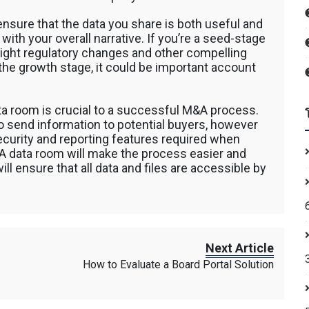
 โดยรถ
นค้า โดย
ensure that the data you share is both useful and
 รถตัก
with your overall narrative. If you’re a seed-stage
200 รถ
light regulatory changes and other compelling
AT 312
the growth stage, it could be important account
 120
ta room is crucial to a successful M&A process.
o send information to potential buyers, however
ecurity and reporting features required when
 A data room will make the process easier and
ll ensure that all data and files are accessible by
Next Article
How to Evaluate a Board Portal Solution