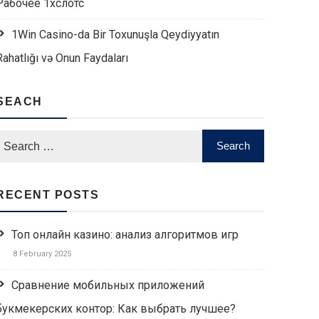
Рабочее 1хслотс
1Win Casino-da Bir Toxunuşla Qeydiyyatın
Rahatlığı və Onun Faydaları
SEACH
RECENT POSTS
Топ онлайн казино: анализ алгоритмов игр
8 February 2025
Сравнение мобильных приложений
букмекерских контор: Как выбрать лучшее?