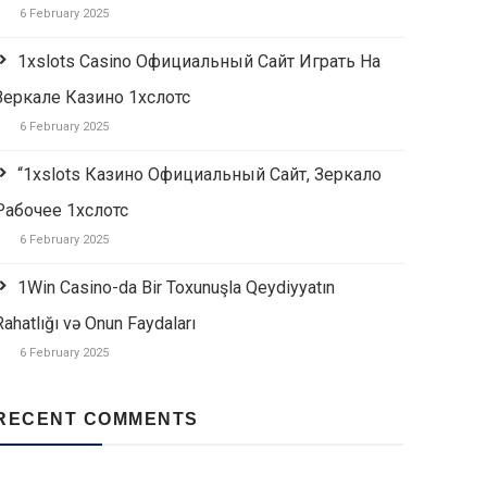
6 February 2025
1xslots Casino Официальный Сайт Играть На
Зеркале Казино 1хслотс
6 February 2025
“1xslots Казино Официальный Сайт, Зеркало
Рабочее 1хслотс
6 February 2025
1Win Casino-da Bir Toxunuşla Qeydiyyatın
Rahatlığı və Onun Faydaları
6 February 2025
RECENT COMMENTS