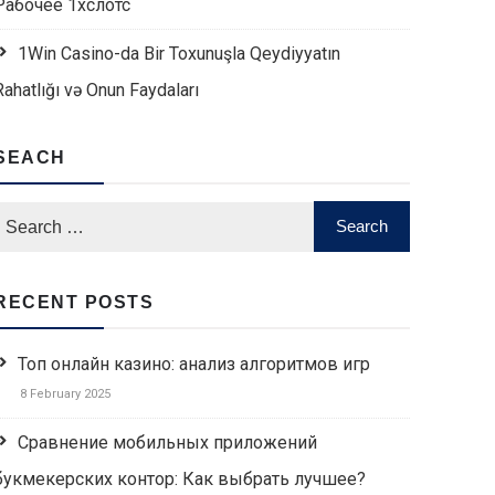
Рабочее 1хслотс
1Win Casino-da Bir Toxunuşla Qeydiyyatın
Rahatlığı və Onun Faydaları
SEACH
RECENT POSTS
Топ онлайн казино: анализ алгоритмов игр
8 February 2025
Сравнение мобильных приложений
букмекерских контор: Как выбрать лучшее?