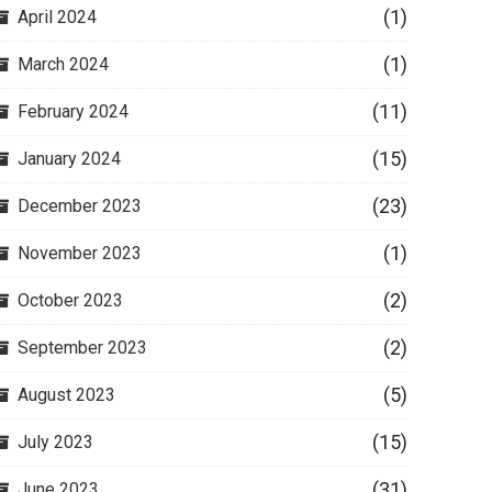
(1)
April 2024
(1)
March 2024
(11)
February 2024
(15)
January 2024
(23)
December 2023
(1)
November 2023
(2)
October 2023
(2)
September 2023
(5)
August 2023
(15)
July 2023
(31)
June 2023