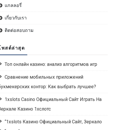
แกลลอรี่
เกี่ยวกับเรา
ติดต่อสอบถาม
โพสต์ล่าสุด
Топ онлайн казино: анализ алгоритмов игр
Сравнение мобильных приложений
букмекерских контор: Как выбрать лучшее?
1xslots Casino Официальный Сайт Играть На
Зеркале Казино 1хслотс
“1xslots Казино Официальный Сайт, Зеркало