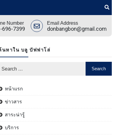
ne Number
Email Address
-696-7399
donbangbon@gmail.com
ค้นหาใน บลู บัฟฟาโล่
หน้าแรก
ข่าวสาร
สาระน่ารู้
บริการ