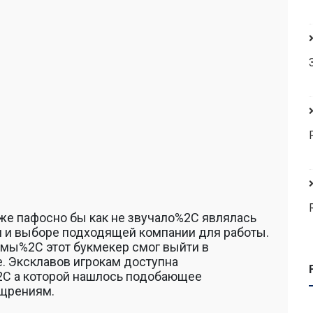
же пафосно бы как не звучало%2C являлась
 и выборе подходящей компании для работы.
мы%2C этот букмекер смог выйти в
. Эксклавов игрокам доступна
2C а которой нашлось подобающее
ощрениям.