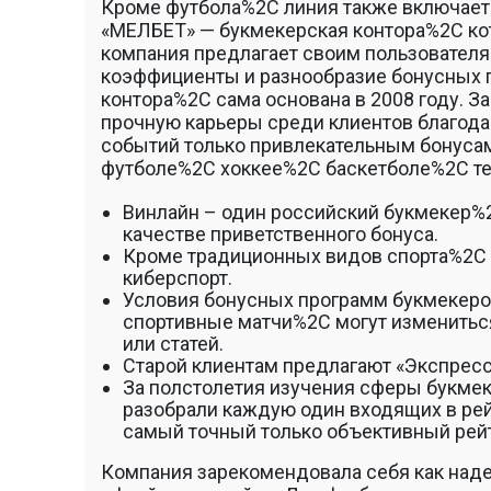
Кроме футбола%2C линия также включает г
«МЕЛБЕТ» — букмекерская контора%2C кот
компания предлагает своим пользовате
коэффициенты и разнообразие бонусных п
контора%2C сама основана в 2008 году. З
прочную карьеры среди клиентов благод
событий только привлекательным бонусам.
футболе%2C хоккее%2C баскетболе%2C т
Винлайн – один российский букмекер%2
качестве приветственного бонуса.
Кроме традиционных видов спорта%2C БК
киберспорт.
Условия бонусных программ букмекеро
спортивные матчи%2C могут изменитьс
или статей.
Старой клиентам предлагают «Экспрес
За полстолетия изучения сферы букме
разобрали каждую один входящих в рей
самый точный только объективный рейт
Компания зарекомендовала себя как наде