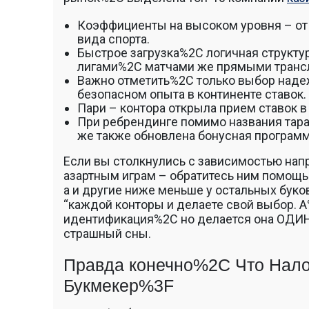
Коэффициенты на высоком уровня – от 2
вида спорта.
Быстрое загрузка%2C логичная структу
лигами%2C матчами же прямыми транс
Важно отметить%2C только выбор надеж
безопасном опыта в континенте ставок.
Пари – контора открыла прием ставок в
При ребрендинге помимо названия тар
же также обновлена бонусная программ
Если вы столкнулись с зависимостью нап
азартным играм – обратитесь ним помощь
а и другие ниже меньше у остальных буко
“каждой конторы и делаете свой выбор. 
идентификация%2C но делается она ОДИН
страшный сны.
Правда конечно%2C Что Нало
Букмекер%3F