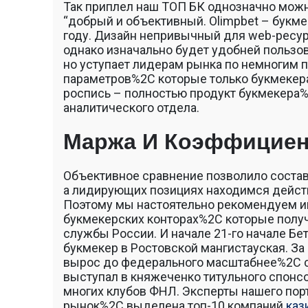
Так приплел наш ТОП БК однозначно можн
“добрый и объективный. Olimpbet – букм
году. Дизайн непривычный для web-ресу
однако изначально будет удобней пользо
но уступает лидерам рынка по немногим п
параметров%2C которые только букмекера
роспись – полностью продукт букмекера%
аналитического отдела.
Маржа И Коэффицие
Объективное сравнение позволило состав
а лидирующих позициях находимся дейст
Поэтому мы настоятельно рекомендуем 
букмекерских конторах%2C которые полу
службы России. И начале 21-го начале Б
букмекер в Ростовской мангистауская. За
вырос до федерального масштабнее%2C ст
выступал в княжеченко титульного спонс
многих клубов ФНЛ. Эксперты нашего пор
рынок%2C выделена топ-10 компаний
каз