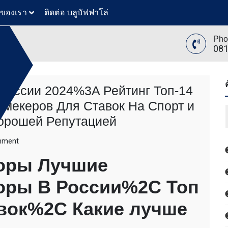
วของเรา
ติดต่อ บลูบัฟฟาโล่
Pho
081
 России 2024%3A Рейтинг Топ-14
мекеров Для Ставок На Спорт и
ย
ล่
ทันสมัย
орошей Репутацией
ขุดดิน
ับ ตัก
on
mment
 โดยรถ
“те
นค้า โดย
торы Лучшие
Букмекерские
 รถตัก
Конторы
200 รถ
оры В России%2C Топ
же
AT 312
России
 120
2024%3A
авок%2C Какие лучше
ขุดดิน
Рейтинг
ับ ตัก
Топ-14