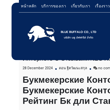
Skip
หน้าหลัก
บริการของเรา
เกี่ยวกับเรา
เรื่องรา
to
content
“те Букмекерские Конторы же
Лучших Легальных Онлайн-бук
บริการให้เช่าเครื่องจักร สำหรับใช้งานทั่วไป โด
Bluebuffalo บลูบัฟฟาโ
เครื่องจักรที่นำมาบริการเป็นเครื่องจักรรุ่นใหม่ 
Интернете С Отзывами%2C Х
ทำงานรวดเร็ว ได้ผลงานที่คุ้มค่า ราคายุติธรรม 
ให้บริการเช่าเครื่องจักร
ตักหิน ตักทราย ตักถ่านหิน ตักกะลาปาร์ม ตักไม้ส
28 December 2024
ดอน ฐิตวัฒนะสกุล
no co
วู๊ดชิป ตักแร่ ตักสินค้าต่างๆ ขนย้ายเครื่องจักร
อย่างมืออาชีพ
เทลเลอร์ รถพื้นเรียบชานต่ำ (Low bed) ขนส่งสิ
Букмекерские Кон
รถพ่วงดั๊มพ์ จำหน่ายดิน หิน ทราย รับเหมาถมที่
CAT 950 รถตัก Komatsu WA 380 WA 320 WA 
Букмекерские Конт
ตัก Hitachi ZW 220 ZW 180 แบ็คโฮ CAT 320 C
แบ็คโฮ Komatsu PC 200 LC บูมยาว PC 200 PC
Рейтинг Бк дли Ст
แบ็คโฮ Kobelco SK 210 บูมยาว SK 200 SK 140
ตักหิน ตักทราย ตักถ่านหิน ตักกะลาปาร์ม ตักไม้ส