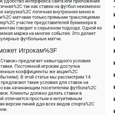
ок удобство интерфейса сайта или приложения
тичная%2C так как ставки на футбол неизменно
ая загрузка%2C логичная внутренняя меню и
ми%2C матчами только прямыми трансляциями
мер%2C участие представителей букмекера в
иентам говорит о серьезном подходе. Одной из
изкая маржа на многие события. Это делает
пулярные футбольные матчи.
сможет Игрокам%3F
 Ставок» предлагает невыгодного условия
тавки. Постоянной игрокам доступна
чшенные коэффициенты же акции%2C
ытиям). В этой статье мы рассмотрим 14
предлагают такие условия для ставок на
едно как начинающим посетителям футбола%2C
вок. Клиенты должно делать ставки в
рый отличается простым и интуитивным
ная версии линий ддя всех видов спорта%2C
ени.