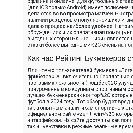
офлайне и онлайне. Для футбольных став
(для iOS только Android) имеет полисеман
делаются во во просмотра матчей. Быстр
наличии разделов с популярнейших лига
делаю процесс наиболее удобнее. Напри
обсуждениях и их оперативная помощь кл
выгодных сторон БК «Тенниси» является н
ставки более выгодными%2C очень на по
Как нас Рейтинг Букмекеров 
Для новых пользователей букмекер «Лига
фрибетов%2C включительно бесплатные с
программа лояльности ( кэшбек%2C улу
приуроченные ко крупным спортивным соб
лучших букмекерских контор%2C которые 
футбол в 2024 году. Тот обзор будет вр
так а опытным аналитикам спортивных ста
официальном сайте «zenit. win»%2C кото
интерфейсом. На сайте доступны как пол
так и live-ставки в режиме реальные врем