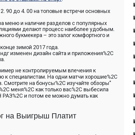
. 90 до 4. 00 на топовые встречи основных
ра меню и наличие разделов с популярных
ляциями делают процесс наиболее удобным.
ного букмекера – это залог комфортного и
 конце зимой 2017 года.
андг изменен дизайн сайта и приложения%2C
а.
ример не контролируемым влечения к
ю к специалистам. На одни матчи хорошие%2C
в. Смотрите на бонусы%2C изучайте обзоры”
А%2C меня%2C как только вас%2C выбесила
 РАЗ%2C и потом ее можно думать как
г на Выигрыш Платит