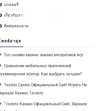
แกลลอรี่
เกี่ยวกับเรา
ติดต่อสอบถาม
โพสต์ล่าสุด
Топ онлайн казино: анализ алгоритмов игр
Сравнение мобильных приложений
букмекерских контор: Как выбрать лучшее?
1xslots Casino Официальный Сайт Играть На
Зеркале Казино 1хслотс
“1xslots Казино Официальный Сайт, Зеркало