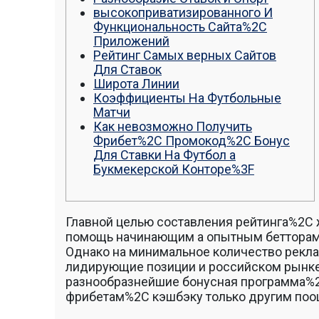
высокоприватизированного И
Функциональность Сайта%2C
Приложений
Рейтинг Самых верных Сайтов
Для Ставок
Широта Линии
Коэффициенты На Футбольные
Матчи
Как невозможно Получить
Фрибет%2C Промокод%2C Бонус
Для Ставки На Футбол а
Букмекерской Конторе%3F
Главной целью составления рейтинга%2C 
помощь начинающим а опытным бетторам
Однако на минимальное количество рекла
лидирующие позиции и российском рынке
разнообразнейшие бонусная программа%
фрибетам%2C кэшбэку только другим по