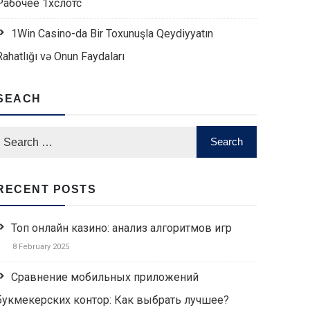
Рабочее 1хслотс
1Win Casino-da Bir Toxunuşla Qeydiyyatın
Rahatlığı və Onun Faydaları
SEACH
RECENT POSTS
Топ онлайн казино: анализ алгоритмов игр
8 February 2025
Сравнение мобильных приложений
букмекерских контор: Как выбрать лучшее?