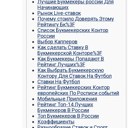
Лучшие Букмекеры россии Для
Начинающих
Рынок Live-ставок
Почему стоило Доверять Этому
Рейтингу Бк%3F
Список Букмекерских Контор
России
Выбор Капперов
Как сделать Ставку В
Букмекерской Конторе%3F
Как Букмекеры Попадают В
Рейтинг Лучших%3F
Как Выбрать Букмекерскую
Контору Для Ставок На Футбол
Ставки На Футбол
Рейтинг Букмекерских Контор
европейских По Росписи событий
Мобильные Приложения
Рейтинг Топ-14 Лучших
Букмекеров В России
Топ Букмекеров В России
Коэффициенты
Разнообразие Ставок и Спорт