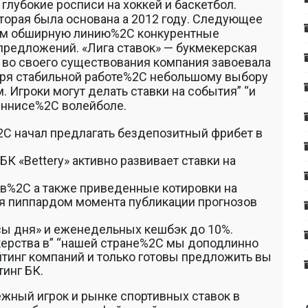
лубокие росписи на хоккей и баскетбол.
орая была основана а 2012 году. Следующее
лям обширную линию%2C конкурентные
редложений. «Лига ставок» — букмекерская
а во своего существования компания завоевала
аря стабильной работе%2C небольшому выбору
 Игроки могут делать ставки на события” “и
еннисе%2C волейболе.
C начал предлагать бездепозитный фрибет в
 «Bettery» активно развивает ставки на
в%2C а также приведенные котировки на
я пиппардом момента публикации прогнозов
сы дня» и еженедельных кешбэк до 10%.
керства в” “нашей стране%2C мы доподлинно
тинг компаний и только готовы предложить вы
инг БК.
жный игрок и рынке спортивных ставок в