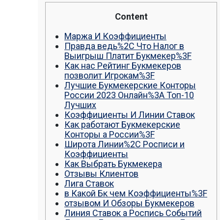
วู๊ดชิป ตักแร่ ตักสินค้าต่างๆ ขนย้ายเครื่องจักร
เทลเลอร์ รถพื้นเรียบชานต่ำ (Low bed) ขนส่งสิ
Content
รถพ่วงดั๊มพ์ จำหน่ายดิน หิน ทราย รับเหมาถมที่
CAT 950 รถตัก Komatsu WA 380 WA 320 WA 
Маржа И Коэффициенты
ตัก Hitachi ZW 220 ZW 180 แบ็คโฮ CAT 320 C
Правда ведь%2C Что Налог в
แบ็คโฮ Komatsu PC 200 LC บูมยาว PC 200 PC
Выигрыш Платит Букмекер%3F
แบ็คโฮ Kobelco SK 210 บูมยาว SK 200 SK 140
Как нас Рейтинг Букмекеров
позволит Игрокам%3F
Лучшие Букмекерские Конторы
России 2023 Онлайн%3A Топ-10
Лучших
Коэффициенты И Линии Ставок
Как работают Букмекерские
Конторы а России%3F
Широта Линии%2C Росписи и
Коэффициенты
Как Выбрать Букмекера
Отзывы Клиентов
Лига Ставок
в Какой Бк чем Коэффициенты%3F
отзывом И Обзоры Букмекеров
Линия Ставок а Роспись Событий