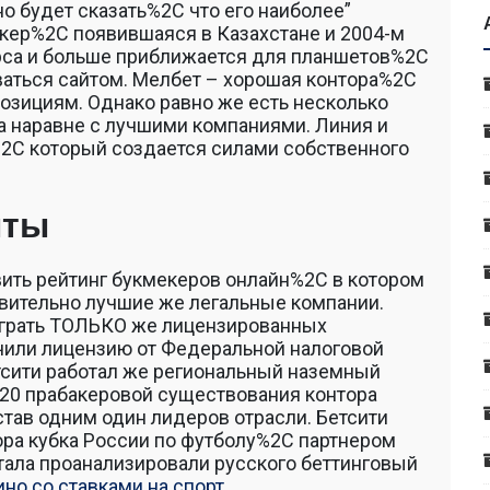
о будет сказать%2C что его наиболее”
екер%2C появившаяся в Казахстане и 2004-м
рса и больше приближается для планшетов%2C
ваться сайтом. Мелбет – хорошая контора%2C
озициям. Однако равно же есть несколько
 наравне с лучшими компаниями. Линия и
2C который создается силами собственного
нты
ить рейтинг букмекеров онлайн%2C в котором
вительно лучшие же легальные компании.
играть ТОЛЬКО же лицензированных
чили лицензию от Федеральной налоговой
етсити работал же региональный наземный
 20 прабакеровой существования контора
ав одним один лидеров отрасли. Бетсити
ора кубка России по футболу%2C партнером
тала проанализировали русского беттинговый
ино со ставками на спорт
.