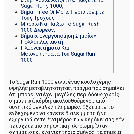
Sugar Hurry 1000;
Βήμα Three Or More: Περιστρέψτε
Τους Τροχούς
Μπορώ Να Παίξω Το Sugar Rush
1000 Δωρεάν;
Βήμα 5: Ενεργοποίηση Σημείων
Πολλαπλασιαστή
Πλεονεκτήματα Και
Μειονεκτήματα Του Sugar Run
1000
Το Sugar Run 1000 είναι ένας κουλοχέρης
υψηλής μεταβλητότητας, πράγμα που σημαίνει
ότι μπορεί να έχει μεγάλες περιόδους χωρίς
σημαντικά κέρδη, ακολουθούμενες από
δυνητικά μεγάλες πληρωμές. Εξετάστε το
ενδεχόμενο να κάνετε διαλείμματα ή να
εξαργυρώσετε ένα μέρος των κερδών σας εάν
πετύχετε μια σημαντική πληρωμή. Όταν
σχηματιστεί ένα νικητήριο σμήνος, τα σημεία