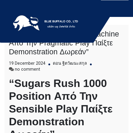
Skip
to
content
“Sugars Rush 1000 Slot Machine
บริการให้เช่าเครื่องจักร สำหรับใช้งานทั่วไป
Bluebuffalo บลูบัฟฟา
Από Την Pragmatic Play Παίξτε
โดยเครื่องจักรที่นำมาบริการเป็นเครื่องจักรรุ่น
Demonstration Δωρεάν”
ใหม่ ทันสมัย ทำงานรวดเร็ว ได้ผลงานที่คุ้มค่า
โล่ ให้บริการเช่า
ราคายุติธรรม ขุดดิน ตักหิน ตักทราย ตัก
19 December 2024
ดอน ฐิตวัฒนะสกุล
ถ่านหิน ตักกะลาปาร์ม ตักไม้สับ ตักวู๊ดชิป ตัก
เครื่องจักร อย่างมือ
on
no comment
แร่ ตักสินค้าต่างๆ ขนย้ายเครื่องจักร โดยรถ
“Sugars
เทลเลอร์ รถพื้นเรียบชานต่ำ (Low bed) ขนส่ง
อาชีพ
“Sugars Rush 1000
Rush
สินค้า โดยรถพ่วงดั๊มพ์ จำหน่ายดิน หิน ทราย
1000
รับเหมาถมที่ รถตัก CAT 950 รถตัก Komatsu
Position Από Την
Slot
WA 380 WA 320 WA 200 รถตัก Hitachi ZW
Machine
220 ZW 180 แบ็คโฮ CAT 320 CAT 312 แบ็ค
Από
Sensible Play Παίξτε
โฮ Komatsu PC 200 LC บูมยาว PC 200 PC
Την
120 แบ็คโฮ Kobelco SK 210 บูมยาว SK 200
Pragmatic
SK 140ขุดดิน ตักหิน ตักทราย ตักถ่านหิน
Demonstration
Play
ตักกะลาปาร์ม ตักไม้สับ ตักวู๊ดชิป ตักแร่ ตัก
Παίξτε
สินค้าต่างๆ ขนย้ายเครื่องจักร โดยรถเทลเลอร์