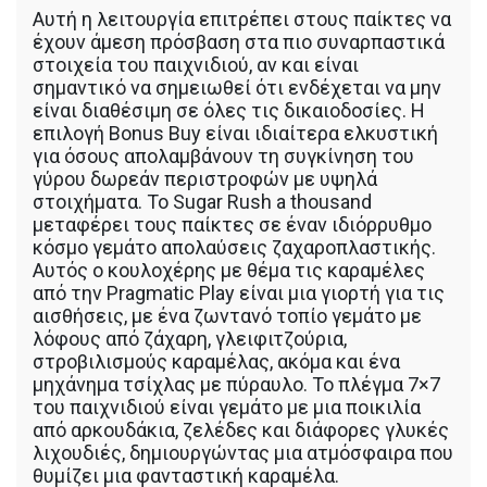
Αυτή η λειτουργία επιτρέπει στους παίκτες να
έχουν άμεση πρόσβαση στα πιο συναρπαστικά
στοιχεία του παιχνιδιού, αν και είναι
σημαντικό να σημειωθεί ότι ενδέχεται να μην
είναι διαθέσιμη σε όλες τις δικαιοδοσίες. Η
επιλογή Bonus Buy είναι ιδιαίτερα ελκυστική
για όσους απολαμβάνουν τη συγκίνηση του
γύρου δωρεάν περιστροφών με υψηλά
στοιχήματα. Το Sugar Rush a thousand
μεταφέρει τους παίκτες σε έναν ιδιόρρυθμο
κόσμο γεμάτο απολαύσεις ζαχαροπλαστικής.
Αυτός ο κουλοχέρης με θέμα τις καραμέλες
από την Pragmatic Play είναι μια γιορτή για τις
αισθήσεις, με ένα ζωντανό τοπίο γεμάτο με
λόφους από ζάχαρη, γλειφιτζούρια,
στροβιλισμούς καραμέλας, ακόμα και ένα
μηχάνημα τσίχλας με πύραυλο. Το πλέγμα 7×7
του παιχνιδιού είναι γεμάτο με μια ποικιλία
από αρκουδάκια, ζελέδες και διάφορες γλυκές
λιχουδιές, δημιουργώντας μια ατμόσφαιρα που
θυμίζει μια φανταστική καραμέλα.