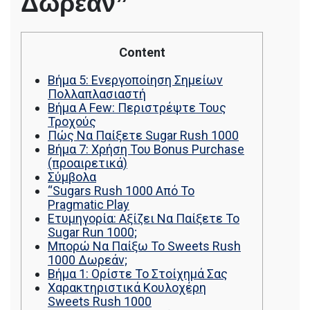
Δωρεάν”
Demonstration
รถพื้นเรียบชานต่ำ (Low bed) ขนส่งสินค้า โดย
Δωρεάν”
รถพ่วงดั๊มพ์ จำหน่ายดิน หิน ทราย รับเหมาถม
ที่ รถตัก CAT 950 รถตัก Komatsu WA 380 WA
320 WA 200 รถตัก Hitachi ZW 220 ZW 180
Content
แบ็คโฮ CAT 320 CAT 312 แบ็คโฮ Komatsu
PC 200 LC บูมยาว PC 200 PC 120 แบ็คโฮ
Βήμα 5: Ενεργοποίηση Σημείων
Kobelco SK 210 บูมยาว SK 200 SK 140
Πολλαπλασιαστή
Βήμα A Few: Περιστρέψτε Τους
Τροχούς
Πώς Να Παίξετε Sugar Rush 1000
Βήμα 7: Χρήση Του Bonus Purchase
(προαιρετικά)
Σύμβολα
“Sugars Rush 1000 Από Το
Pragmatic Play
Ετυμηγορία: Αξίζει Να Παίξετε Το
Sugar Run 1000;
Μπορώ Να Παίξω Το Sweets Rush
1000 Δωρεάν;
Βήμα 1: Ορίστε Το Στοίχημά Σας
Χαρακτηριστικά Κουλοχέρη
Sweets Rush 1000