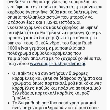
ανεβάζει το θέμα της γλυκιάς καραμέλας σε
νέα ύψη με την τεράστια δυνατότητα μέγιστου
κέρδους twenty-five. 000x και τα βελτιωμένα
σημεία πολλαπλασιαστών που μπορούν να
φτάσουν έως και 1. 024x. Ωστόσο, οι
νεοεισερχόμενοι σε κουλοχέρηδες με υψηλή
μεταβλητότητα θα πρέπει να προσεγγίζουν με
προσοχή και να διαχειρίζονται με σύνεση το
bankroll τους. Οι κύλινδροι του Sugar Rush
1000 είναι γεμάτοι με μια ποικιλία από
πολύχρωμα σύμβολα καραμέλας που
ταιριάζουν απόλυτα με το ζαχαρούχο θέμα του
παιχνιδιού
www.sugar-rush-gr-demo.gr
.
Οι παίκτες θα συναντήσουν διάφορες
καραμέλες και ζελέ σε διάφορα σχήματα και
χρώματα, όπως πορτοκαλί, μοβ και κόκκινες
καραμέλες, καθώς και πράσινα αστέρια, μοβ
ζελεδάκια, πορτοκαλί καρδιές και ροζ”
“μπάλες.
Το Sugar Rush one thousand χρησιμοποιεί
έναν μηχανισμό πληρωμών κατά συστάδες