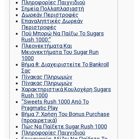
Πληροφορίες Παιχνιδιού
Σημεία Πολλαπλασιαστή
Δωρεάν Περιστροφές
Επαναληπτικές Δωρεάν
Περιστροφές
Πού Μπορώ Να Παίξω Το Sugars
Rush 1000;”
Πλεονεκτήματα Και
Μειονεκτήματα Του Sugar Run
1000
Βήμα 8: Διαχειριστείτε Το Bankroll
Σας
Πίνακας Πληρωμών
Πίνακας Πληρωμών
Χαρακτηριστικά Κουλοχέρη Sugars
Rush 1000
“Sweets Rush 1000 Από Το
Pragmatic Play
Βήμα 7: Χρήση Του Bonus Purchase
(προαιρετικά)
Πώς Να Παίξετε Sugar Rush 1000
Πληροφορίες Παιχνιδιού
Ετυμηγορία: Αξίζει Να Παίξετε Το