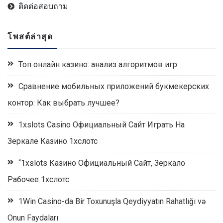
ติดต่อสอบถาม
โพสต์ล่าสุด
Топ онлайн казино: анализ алгоритмов игр
Сравнение мобильных приложений букмекерских
контор: Как выбрать лучшее?
1xslots Casino Официальный Сайт Играть На
Зеркале Казино 1хслотс
“1xslots Казино Официальный Сайт, Зеркало
Рабочее 1хслотс
1Win Casino-da Bir Toxunuşla Qeydiyyatın Rahatlığı və
Onun Faydaları