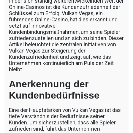
In der sich ständig weiterentwickelnden Welt der
รถพื้นเรียบชานต่ำ (Low bed) ขนส่งสินค้า โดย
Online-Casinos ist die Kundenzufriedenheit der
รถพ่วงดั๊มพ์ จำหน่ายดิน หิน ทราย รับเหมาถม
Schlüssel zum Erfolg. Vulkan Vegas, ein
ที่ รถตัก CAT 950 รถตัก Komatsu WA 380 WA
führendes Online-Casino, hat dies erkannt und
320 WA 200 รถตัก Hitachi ZW 220 ZW 180
setzt auf innovative
แบ็คโฮ CAT 320 CAT 312 แบ็คโฮ Komatsu
Kundenbindungsmaßnahmen, um seine Spieler
PC 200 LC บูมยาว PC 200 PC 120 แบ็คโฮ
zufriedenzustellen und an sich zu binden. Dieser
Kobelco SK 210 บูมยาว SK 200 SK 140
Artikel beleuchtet die zentralen Initiativen von
Vulkan Vegas zur Steigerung der
Kundenzufriedenheit und zeigt auf, wie das
Unternehmen kontinuierlich am Puls der Zeit
bleibt.
Anerkennung der
Kundenbedürfnisse
Eine der Hauptstärken von Vulkan Vegas ist das
tiefe Verständnis der Bedürfnisse seiner
Kunden. Um sicherzustellen, dass alle Spieler
zufrieden sind, führt das Unternehmen