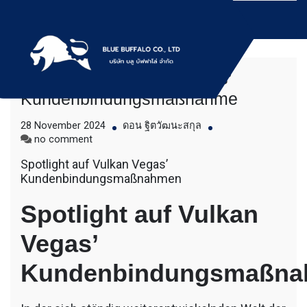
Skip
to
content
Spotlight auf Vulkan Vegas’
บริการให้เช่าเครื่องจักร สำหรับใช้งานทั่วไป
Bluebuffalo บลูบัฟฟา
Kundenbindungsmaßnahme
โดยเครื่องจักรที่นำมาบริการเป็นเครื่องจักรรุ่น
ใหม่ ทันสมัย ทำงานรวดเร็ว ได้ผลงานที่คุ้มค่า
โล่ ให้บริการเช่า
28 November 2024
ดอน ฐิตวัฒนะสกุล
ราคายุติธรรม ขุดดิน ตักหิน ตักทราย ตัก
on
no comment
ถ่านหิน ตักกะลาปาร์ม ตักไม้สับ ตักวู๊ดชิป ตัก
Spotlight
เครื่องจักร อย่างมือ
แร่ ตักสินค้าต่างๆ ขนย้ายเครื่องจักร โดยรถ
Spotlight auf Vulkan Vegas’
auf
เทลเลอร์ รถพื้นเรียบชานต่ำ (Low bed) ขนส่ง
Kundenbindungsmaßnahmen
Vulkan
อาชีพ
สินค้า โดยรถพ่วงดั๊มพ์ จำหน่ายดิน หิน ทราย
Vegas’
รับเหมาถมที่ รถตัก CAT 950 รถตัก Komatsu
Spotlight auf Vulkan
Kundenbindungsmaßnahme
WA 380 WA 320 WA 200 รถตัก Hitachi ZW
220 ZW 180 แบ็คโฮ CAT 320 CAT 312 แบ็ค
Vegas’
โฮ Komatsu PC 200 LC บูมยาว PC 200 PC
120 แบ็คโฮ Kobelco SK 210 บูมยาว SK 200
Kundenbindungsmaßn
SK 140ขุดดิน ตักหิน ตักทราย ตักถ่านหิน
ตักกะลาปาร์ม ตักไม้สับ ตักวู๊ดชิป ตักแร่ ตัก
สินค้าต่างๆ ขนย้ายเครื่องจักร โดยรถเทลเลอร์