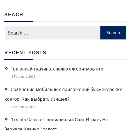
SEACH
RECENT POSTS
Топ онлайн казино: анализ алгоритмов игр
8 February 2025
Сравнение мобильных приложений букмекерских
контор: Как выбрать лучшее?
6 February 2025
1xslots Casino Официальный Сайт Играть На
Зеркале Казино 1хслотс