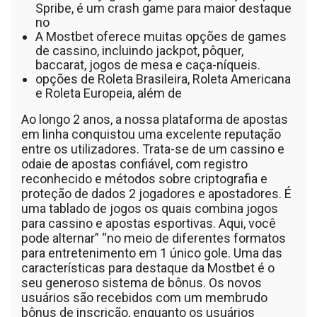
Spribe, é um crash game para maior destaque
no
A Mostbet oferece muitas opções de games
de cassino, incluindo jackpot, pôquer,
baccarat, jogos de mesa e caça-níqueis.
opções de Roleta Brasileira, Roleta Americana
e Roleta Europeia, além de
Ao longo 2 anos, a nossa plataforma de apostas
em linha conquistou uma excelente reputação
entre os utilizadores. Trata-se de um cassino e
odaie de apostas confiável, com registro
reconhecido e métodos sobre criptografia e
proteção de dados 2 jogadores e apostadores. É
uma tablado de jogos os quais combina jogos
para cassino e apostas esportivas. Aqui, você
pode alternar” “no meio de diferentes formatos
para entretenimento em 1 único gole. Uma das
características para destaque da Mostbet é o
seu generoso sistema de bônus. Os novos
usuários são recebidos com um membrudo
bônus de inscrição, enquanto os usuários