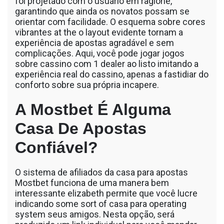
foi projetado com o usuário em ragione,
garantindo que ainda os novatos possam se
orientar com facilidade. O esquema sobre cores
vibrantes at the o layout evidente tornam a
experiência de apostas agradável e sem
complicações. Aqui, você pode jogar jogos
sobre cassino com 1 dealer ao listo imitando a
experiência real do cassino, apenas a fastidiar do
conforto sobre sua própria incapere.
A Mostbet É Alguma
Casa De Apostas
Confiável?
O sistema de afiliados da casa para apostas
Mostbet funciona de uma manera bem
interessante elizabeth permite que você lucre
indicando some sort of casa para operating
system seus amigos. Nesta opção, será