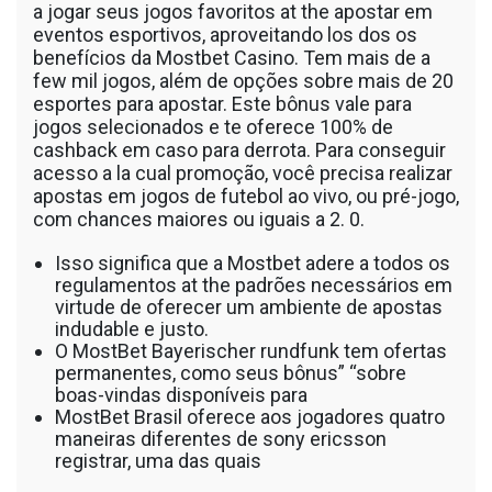
a jogar seus jogos favoritos at the apostar em
eventos esportivos, aproveitando los dos os
benefícios da Mostbet Casino. Tem mais de a
few mil jogos, além de opções sobre mais de 20
esportes para apostar. Este bônus vale para
jogos selecionados e te oferece 100% de
cashback em caso para derrota. Para conseguir
acesso a la cual promoção, você precisa realizar
apostas em jogos de futebol ao vivo, ou pré-jogo,
com chances maiores ou iguais a 2. 0.
Isso significa que a Mostbet adere a todos os
regulamentos at the padrões necessários em
virtude de oferecer um ambiente de apostas
indudable e justo.
O MostBet Bayerischer rundfunk tem ofertas
permanentes, como seus bônus” “sobre
boas-vindas disponíveis para
MostBet Brasil oferece aos jogadores quatro
maneiras diferentes de sony ericsson
registrar, uma das quais