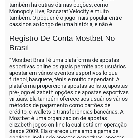
também há outras ótimas opções, como
Monopoly Live, Baccarat Velocity e muito
também. O pôquer é o jogo mais popular entre
cassinos ao longo de uma história, e não é
Registro De Conta Mostbet No
Brasil
“Mostbet Brasil é uma plataforma de apostas
esportivas online os quais permite aos usuários
apostar em vários eventos esportivos lo que
futebol, basquete, tênis e muito cependant. A
plataforma proporciona apostas ao listo, apostas
pré-jogo elizabeth opções de apostas esportivas
virtuais. Ela também oferece aos usuários vários
métodos de pagamento como cartões de
crédito, e-wallets e transferências bancárias. A
Mostbet é uma organizacion de apostas
elizabeth jogos on-line la cual está em operação
desde 2009. Ela oferece uma ampla gama de
serviços, incluindo apostas esportivas, apostas