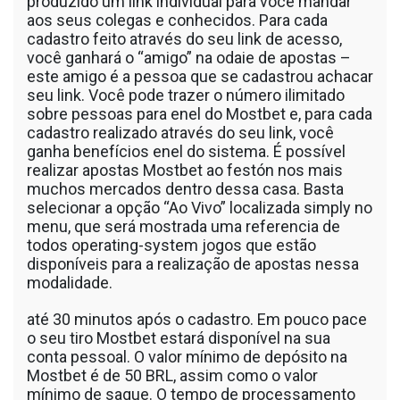
produzido um link individual para você mandar
aos seus colegas e conhecidos. Para cada
cadastro feito através do seu link de acesso,
você ganhará o “amigo” na odaie de apostas –
este amigo é a pessoa que se cadastrou achacar
seu link. Você pode trazer o número ilimitado
sobre pessoas para enel do Mostbet e, para cada
cadastro realizado através do seu link, você
ganha benefícios enel do sistema. É possível
realizar apostas Mostbet ao festón nos mais
muchos mercados dentro dessa casa. Basta
selecionar a opção “Ao Vivo” localizada simply no
menu, que será mostrada uma referencia de
todos operating-system jogos que estão
disponíveis para a realização de apostas nessa
modalidade.
até 30 minutos após o cadastro. Em pouco pace
o seu tiro Mostbet estará disponível na sua
conta pessoal. O valor mínimo de depósito na
Mostbet é de 50 BRL, assim como o valor
mínimo de saque. O tempo de processamento