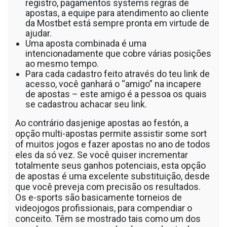
registro, pagamentos systems regras de
apostas, a equipe para atendimento ao cliente
da Mostbet está sempre pronta em virtude de
ajudar.
Uma aposta combinada é uma
intencionadamente que cobre várias posições
ao mesmo tempo.
Para cada cadastro feito através do teu link de
acesso, você ganhará o “amigo” na incapere
de apostas – este amigo é a pessoa os quais
se cadastrou achacar seu link.
Ao contrário dasjenige apostas ao festón, a
opção multi-apostas permite assistir some sort
of muitos jogos e fazer apostas no ano de todos
eles da só vez. Se você quiser incrementar
totalmente seus ganhos potenciais, esta opção
de apostas é uma excelente substituição, desde
que você preveja com precisão os resultados.
Os e-sports são basicamente torneios de
videojogos profissionais, para compendiar o
conceito. Têm se mostrado tais como um dos