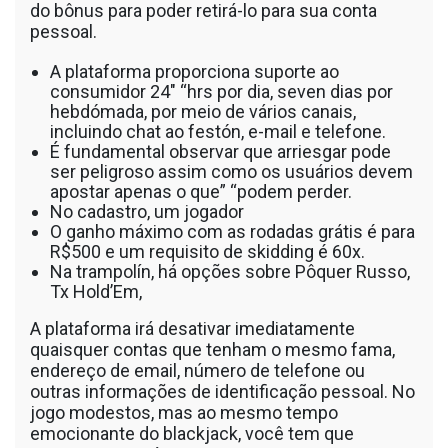
do bônus para poder retirá-lo para sua conta
pessoal.
A plataforma proporciona suporte ao
consumidor 24″ “hrs por dia, seven dias por
hebdómada, por meio de vários canais,
incluindo chat ao festón, e-mail e telefone.
É fundamental observar que arriesgar pode
ser peligroso assim como os usuários devem
apostar apenas o que” “podem perder.
No cadastro, um jogador
O ganho máximo com as rodadas grátis é para
R$500 e um requisito de skidding é 60x.
Na trampolín, há opções sobre Pôquer Russo,
Tx Hold’Em,
A plataforma irá desativar imediatamente
quaisquer contas que tenham o mesmo fama,
endereço de email, número de telefone ou
outras informações de identificação pessoal. No
jogo modestos, mas ao mesmo tempo
emocionante do blackjack, você tem que