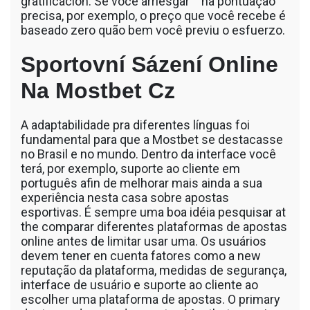
gratificación. Se você arriesgar” “na pontuação
precisa, por exemplo, o preço que você recebe é
baseado zero quão bem você previu o esfuerzo.
Sportovní Sázení Online
Na Mostbet Cz
A adaptabilidade pra diferentes línguas foi
fundamental para que a Mostbet se destacasse
no Brasil e no mundo. Dentro da interface você
terá, por exemplo, suporte ao cliente em
português afin de melhorar mais ainda a sua
experiência nesta casa sobre apostas
esportivas. É sempre uma boa idéia pesquisar at
the comparar diferentes plataformas de apostas
online antes de limitar usar uma. Os usuários
devem tener en cuenta fatores como a new
reputação da plataforma, medidas de segurança,
interface de usuário e suporte ao cliente ao
escolher uma plataforma de apostas. O primary