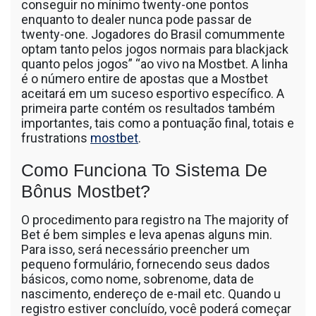
conseguir no mínimo twenty-one pontos
enquanto to dealer nunca pode passar de
twenty-one. Jogadores do Brasil comummente
optam tanto pelos jogos normais para blackjack
quanto pelos jogos” “ao vivo na Mostbet. A linha
é o número entire de apostas que a Mostbet
aceitará em um suceso esportivo específico. A
primeira parte contém os resultados também
importantes, tais como a pontuação final, totais e
frustrations
mostbet
.
Como Funciona To Sistema De
Bônus Mostbet?
O procedimento para registro na The majority of
Bet é bem simples e leva apenas alguns min.
Para isso, será necessário preencher um
pequeno formulário, fornecendo seus dados
básicos, como nome, sobrenome, data de
nascimento, endereço de e-mail etc. Quando u
registro estiver concluído, você poderá começar