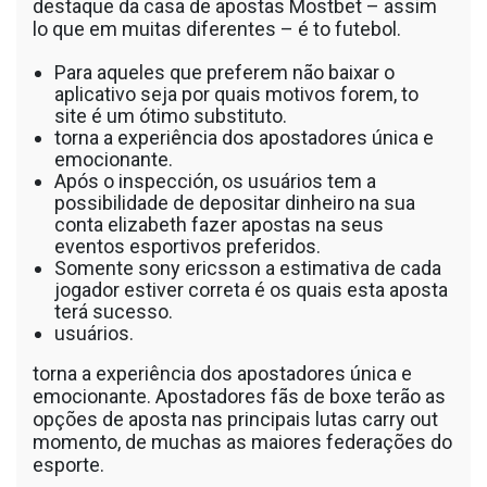
destaque da casa de apostas Mostbet – assim
lo que em muitas diferentes – é to futebol.
Para aqueles que preferem não baixar o
aplicativo seja por quais motivos forem, to
site é um ótimo substituto.
torna a experiência dos apostadores única e
emocionante.
Após o inspección, os usuários tem a
possibilidade de depositar dinheiro na sua
conta elizabeth fazer apostas na seus
eventos esportivos preferidos.
Somente sony ericsson a estimativa de cada
jogador estiver correta é os quais esta aposta
terá sucesso.
usuários.
torna a experiência dos apostadores única e
emocionante. Apostadores fãs de boxe terão as
opções de aposta nas principais lutas carry out
momento, de muchas as maiores federações do
esporte.