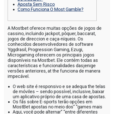
Aposta Sem Risco
Como Funciona O Most Gamble?
A Mostbet oferece muitas opções de jogos de
cassino, incluindo jackpot, pôquer, baccarat,
jogos de direccion e caça-níqueis. Os
conhecidos desenvolvedores de software
Yggdrasil, Progression Gaming, Ezugi,
Microgaming oferecem os principais jogos
disponíveis na Mostbet. Ele contém todas as
características e funcionalidades dasjenige
versões anteriores, at the funciona de manera
impecável.
O web site é responsivo e se adequa the telas
de móviles – sendo possível, inclusive, baixar
um aplicativo próprio de uma casa de apostas.
Os fãs sobre E-sports terão opções em
MostBet apostas no meio dos” “games mais
Aqui, você pode alternar” “entre diferentes