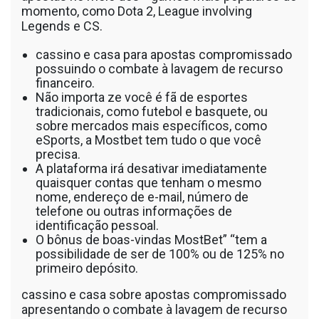
momento, como Dota 2, League involving
Legends e CS.
cassino e casa para apostas compromissado
possuindo o combate à lavagem de recurso
financeiro.
Não importa ze você é fã de esportes
tradicionais, como futebol e basquete, ou
sobre mercados mais específicos, como
eSports, a Mostbet tem tudo o que você
precisa.
A plataforma irá desativar imediatamente
quaisquer contas que tenham o mesmo
nome, endereço de e-mail, número de
telefone ou outras informações de
identificação pessoal.
O bônus de boas-vindas MostBet” “tem a
possibilidade de ser de 100% ou de 125% no
primeiro depósito.
cassino e casa sobre apostas compromissado
apresentando o combate à lavagem de recurso