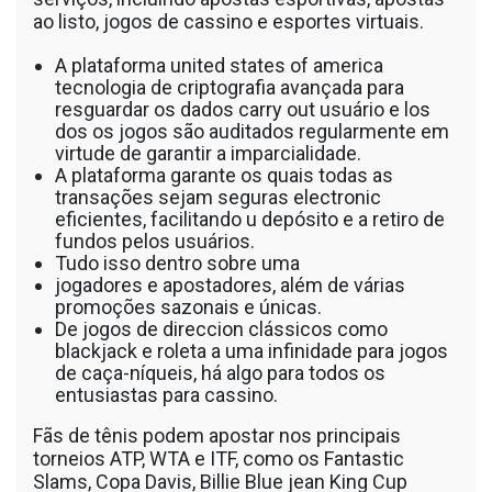
ao listo, jogos de cassino e esportes virtuais.
A plataforma united states of america
tecnologia de criptografia avançada para
resguardar os dados carry out usuário e los
dos os jogos são auditados regularmente em
virtude de garantir a imparcialidade.
A plataforma garante os quais todas as
transações sejam seguras electronic
eficientes, facilitando u depósito e a retiro de
fundos pelos usuários.
Tudo isso dentro sobre uma
jogadores e apostadores, além de várias
promoções sazonais e únicas.
De jogos de direccion clássicos como
blackjack e roleta a uma infinidade para jogos
de caça-níqueis, há algo para todos os
entusiastas para cassino.
Fãs de tênis podem apostar nos principais
torneios ATP, WTA e ITF, como os Fantastic
Slams, Copa Davis, Billie Blue jean King Cup