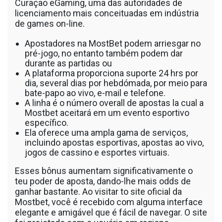
Curaçao eGaming, uma das autoridades de
licenciamento mais conceituadas em indústria
de games on-line.
Apostadores na MostBet podem arriesgar no
pré-jogo, no entanto também podem dar
durante as partidas ou
A plataforma proporciona suporte 24 hrs por
dia, several dias por hebdómada, por meio para
bate-papo ao vivo, e-mail e telefone.
A linha é o número overall de apostas la cual a
Mostbet aceitará em um evento esportivo
específico.
Ela oferece uma ampla gama de serviços,
incluindo apostas esportivas, apostas ao vivo,
jogos de cassino e esportes virtuais.
Esses bônus aumentam significativamente o
teu poder de aposta, dando-lhe mais odds de
ganhar bastante. Ao visitar to site oficial da
Mostbet, você é recebido com alguma interface
elegante e amigável que é fácil de navegar. O site