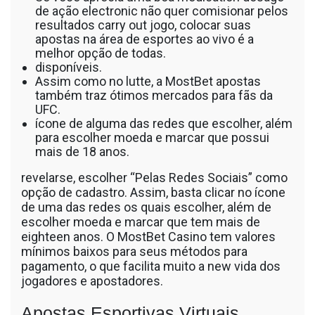
de ação electronic não quer comisionar pelos
resultados carry out jogo, colocar suas
apostas na área de esportes ao vivo é a
melhor opção de todas.
disponíveis.
Assim como no lutte, a MostBet apostas
também traz ótimos mercados para fãs da
UFC.
ícone de alguma das redes que escolher, além
para escolher moeda e marcar que possui
mais de 18 anos.
revelarse, escolher “Pelas Redes Sociais” como
opção de cadastro. Assim, basta clicar no ícone
de uma das redes os quais escolher, além de
escolher moeda e marcar que tem mais de
eighteen anos. O MostBet Casino tem valores
mínimos baixos para seus métodos para
pagamento, o que facilita muito a new vida dos
jogadores e apostadores.
Apostas Esportivas Virtuais