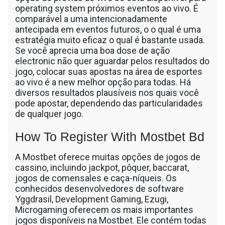
operating system próximos eventos ao vivo. É
comparável a uma intencionadamente
antecipada em eventos futuros, o o qual é uma
estratégia muito eficaz o qual é bastante usada.
Se você aprecia uma boa dose de ação
electronic não quer aguardar pelos resultados do
jogo, colocar suas apostas na área de esportes
ao vivo é a new melhor opção para todas. Há
diversos resultados plausíveis nos quais você
pode apostar, dependendo das particularidades
de qualquer jogo.
How To Register With Mostbet Bd
A Mostbet oferece muitas opções de jogos de
cassino, incluindo jackpot, pôquer, baccarat,
jogos de comensales e caça-níqueis. Os
conhecidos desenvolvedores de software
Yggdrasil, Development Gaming, Ezugi,
Microgaming oferecem os mais importantes
jogos disponíveis na Mostbet. Ele contém todas