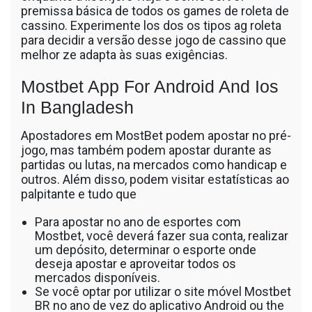
premissa básica de todos os games de roleta de
cassino. Experimente los dos os tipos ag roleta
para decidir a versão desse jogo de cassino que
melhor ze adapta às suas exigências.
Mostbet App For Android And Ios
In Bangladesh
Apostadores em MostBet podem apostar no pré-
jogo, mas também podem apostar durante as
partidas ou lutas, na mercados como handicap e
outros. Além disso, podem visitar estatísticas ao
palpitante e tudo que
Para apostar no ano de esportes com
Mostbet, você deverá fazer sua conta, realizar
um depósito, determinar o esporte onde
deseja apostar e aproveitar todos os
mercados disponíveis.
Se você optar por utilizar o site móvel Mostbet
BR no ano de vez do aplicativo Android ou the