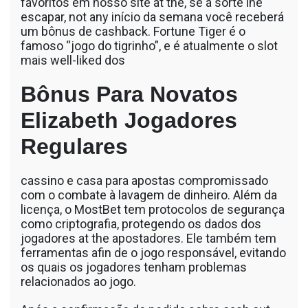
favoritos em nosso site at the, se a sorte lhe
escapar, not any início da semana você receberá
um bônus de cashback. Fortune Tiger é o
famoso “jogo do tigrinho”, e é atualmente o slot
mais well-liked dos
Bônus Para Novatos
Elizabeth Jogadores
Regulares
cassino e casa para apostas compromissado
com o combate à lavagem de dinheiro. Além da
licença, o MostBet tem protocolos de segurança
como criptografia, protegendo os dados dos
jogadores at the apostadores. Ele também tem
ferramentas afin de o jogo responsável, evitando
os quais os jogadores tenham problemas
relacionados ao jogo.