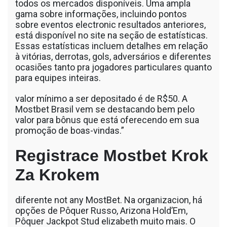
todos os mercados disponíveis. Uma ampla
gama sobre informações, incluindo pontos
sobre eventos electronic resultados anteriores,
está disponível no site na seção de estatísticas.
Essas estatísticas incluem detalhes em relação
à vitórias, derrotas, gols, adversários e diferentes
ocasiões tanto pra jogadores particulares quanto
para equipes inteiras.
valor mínimo a ser depositado é de R$50. A
Mostbet Brasil vem se destacando bem pelo
valor para bônus que está oferecendo em sua
promoção de boas-vindas.”
Registrace Mostbet Krok
Za Krokem
diferente not any MostBet. Na organizacion, há
opções de Pôquer Russo, Arizona Hold’Em,
Pôquer Jackpot Stud elizabeth muito mais. O