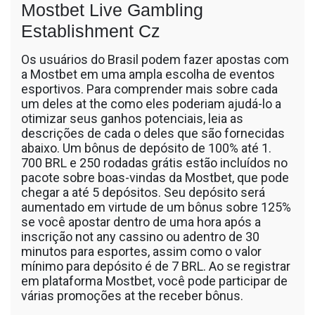
Mostbet Live Gambling
Establishment Cz
Os usuários do Brasil podem fazer apostas com
a Mostbet em uma ampla escolha de eventos
esportivos. Para comprender mais sobre cada
um deles at the como eles poderiam ajudá-lo a
otimizar seus ganhos potenciais, leia as
descrições de cada o deles que são fornecidas
abaixo. Um bônus de depósito de 100% até 1.
700 BRL e 250 rodadas grátis estão incluídos no
pacote sobre boas-vindas da Mostbet, que pode
chegar a até 5 depósitos. Seu depósito será
aumentado em virtude de um bônus sobre 125%
se você apostar dentro de uma hora após a
inscrição not any cassino ou adentro de 30
minutos para esportes, assim como o valor
mínimo para depósito é de 7 BRL. Ao se registrar
em plataforma Mostbet, você pode participar de
várias promoções at the receber bônus.