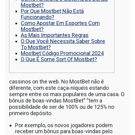
Mostbet?
Por Que Mostbet Não Está
Funcionando?
Como Apostar Em Esportes Com
Mostbet?
As Mais Importantes Regras
O Que Você Necessita Saber Sobre
To Mostbet?
Mostbet Código Promocional 2024
O Que É Some Sort Of Mostbet?
cassinos on the web. No MostBet não é
diferente, com este caça-níqueis estando
sempre entre os mais populares de uma casa. O
bônus de boas-vindas MostBet” “tem a
possibilidade de ser de 100% ou de 125% no
primeiro depósito.
Por exemplo, os novos jogadores podem
receber um bônus para boas-vindas pelo