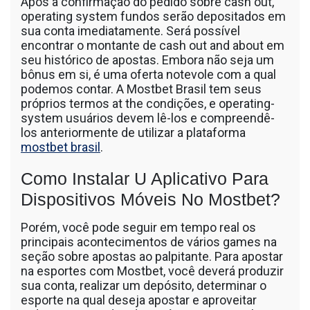
Após a confirmação do pedido sobre cash out,
operating system fundos serão depositados em
sua conta imediatamente. Será possível
encontrar o montante de cash out and about em
seu histórico de apostas. Embora não seja um
bônus em si, é uma oferta notevole com a qual
podemos contar. A Mostbet Brasil tem seus
próprios termos at the condições, e operating-
system usuários devem lê-los e compreendê-
los anteriormente de utilizar a plataforma
mostbet brasil
.
Como Instalar U Aplicativo Para
Dispositivos Móveis No Mostbet?
Porém, você pode seguir em tempo real os
principais acontecimentos de vários games na
seção sobre apostas ao palpitante. Para apostar
na esportes com Mostbet, você deverá produzir
sua conta, realizar um depósito, determinar o
esporte na qual deseja apostar e aproveitar