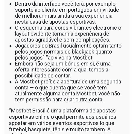
Dentro da interface você terá, por exemplo,
suporte ao cliente em português em virtude
de melhorar mais ainda a sua experiência
nesta casa de apostas esportivas.
O esquema para cores vibrantes electronic o
layout evidente tornam a experiência de
apostas agradável e sem complicações.
Jogadores do Brasil usualmente optam tanto
pelos jogos normais de blackjack quanto
pelos jogos” “ao vivo na Mostbet.
Embora não seja um bônus em si, é uma
oferta interessante com a qual temos a
possibilidade de contar.
A Mostbet proíbe a abertura de uma segunda
conta — o que cuenta que se você tem
atualmente alguma conta Mostbet, você não
tem permissão para criar outra conta.
“Mostbet Brasil é uma plataforma de apostas
esportivas online o qual permite aos usuários
apostar em vários eventos esportivos lo que
futebol, basquete, tênis e muito também. A