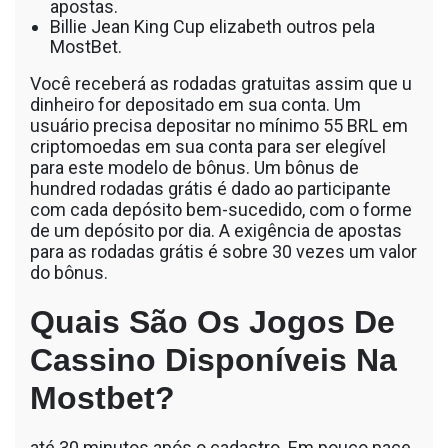
apostas.
Billie Jean King Cup elizabeth outros pela
MostBet.
Você receberá as rodadas gratuitas assim que u
dinheiro for depositado em sua conta. Um
usuário precisa depositar no mínimo 55 BRL em
criptomoedas em sua conta para ser elegível
para este modelo de bônus. Um bônus de
hundred rodadas grátis é dado ao participante
com cada depósito bem-sucedido, com o forme
de um depósito por dia. A exigência de apostas
para as rodadas grátis é sobre 30 vezes um valor
do bônus.
Quais São Os Jogos De
Cassino Disponíveis Na
Mostbet?
até 30 minutos após o cadastro. Em pouco pace