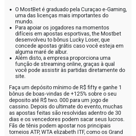
O MostBet é graduado pela Curaçao e-Gaming,
uma das licenças mais importantes do
mundo.
Para apoiar os jogadores na momentos
difíceis em apostas esportivas, the Mostbet
desenvolveu to bônus Lucky Loser, que
concede apostas grátis caso você esteja em
alguma maré de albur.
Além disto, a empresa proporciona uma
função de streaming online, graças à qual
você pode assistir às partidas diretamente do
site.
Faça um depósito mínimo de R$ fifty e ganhe 1
bônus de boas-vindas de +125% sobre o seu
deposito até R$ two. 000 para um jogo de
cassino. Depois do ultimate do evento, muchas
as apostas feitas são resolvidas adentro de 30
dias e os vencedores podem sacar seus lucros.
Fãs de tênis podem apostar nos principais
torneios ATP, WTA elizabeth ITF, como os Grand