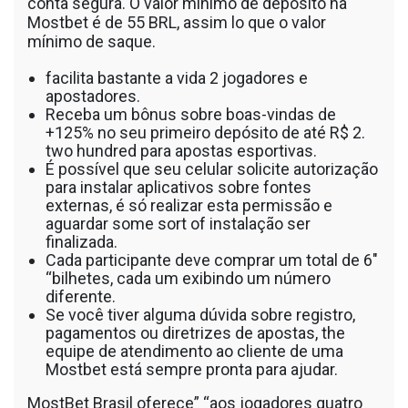
conta segura. O valor mínimo de depósito na
Mostbet é de 55 BRL, assim lo que o valor
mínimo de saque.
facilita bastante a vida 2 jogadores e
apostadores.
Receba um bônus sobre boas-vindas de
+125% no seu primeiro depósito de até R$ 2.
two hundred para apostas esportivas.
É possível que seu celular solicite autorização
para instalar aplicativos sobre fontes
externas, é só realizar esta permissão e
aguardar some sort of instalação ser
finalizada.
Cada participante deve comprar um total de 6″
“bilhetes, cada um exibindo um número
diferente.
Se você tiver alguma dúvida sobre registro,
pagamentos ou diretrizes de apostas, the
equipe de atendimento ao cliente de uma
Mostbet está sempre pronta para ajudar.
MostBet Brasil oferece” “aos jogadores quatro