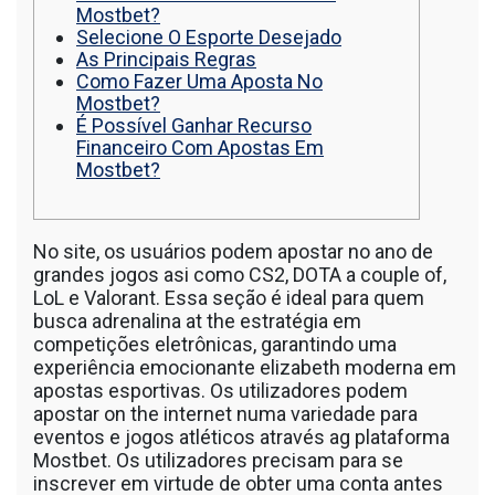
Mostbet?
Selecione O Esporte Desejado
As Principais Regras
Como Fazer Uma Aposta No
Mostbet?
É Possível Ganhar Recurso
Financeiro Com Apostas Em
Mostbet?
No site, os usuários podem apostar no ano de
grandes jogos asi como CS2, DOTA a couple of,
LoL e Valorant. Essa seção é ideal para quem
busca adrenalina at the estratégia em
competições eletrônicas, garantindo uma
experiência emocionante elizabeth moderna em
apostas esportivas. Os utilizadores podem
apostar on the internet numa variedade para
eventos e jogos atléticos através ag plataforma
Mostbet. Os utilizadores precisam para se
inscrever em virtude de obter uma conta antes