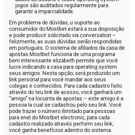
jogos são auditados regularmente para
garantir a imparcialidade.
Em problema de dúvidas, u suporte ao
consumidor do Mostbet estará a sua disposição
e pode producir solicitado via conversation –
felizmente, as suas dúvidas serão respondidas
em português. O sistema de afiliados da casa de
apostas Mostbet funciona de uma programa
bem interessante elizabeth permite que você
lucre indicando a casa para operating system
seus amigos. Nesta opção, será produzido um
link personal para você mandar aos seus
colegas e conhecidos. Para cada cadastro feito
através do teu link de acesso, você ganhará um
“amigo” na locuinta de apostas – este amigo é a
pessoa la cual se cadastrou pelo seu link. Você
pode trazer o número ilimitado para pessoas
para enel do Mostbet electronic, para cada
cadastro realizado através perform seu link,
você ganha benefícios adentro do sistema.