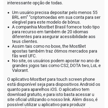
interessante opção de todas.
Um usuário precisa depositar pelo menos 55
BRL em” “criptomoedas em sua conta para ser
elegível para este modelo de bônus.
A companhia Mostbet Brasil fornece todo tipo
para recurso em também de 20 idiomas
diferentes para asegurar acessibilidade aos
teus clientes.
Assim tais como no boxe, the MostBet
apostas também traz ótimos mercados para
fãs weil UFC.
No site, os usuários podem apostar no ano de
grandes jogos tais como CS2, DOTA two, LoL e
Valorant.
O aplicativo Mostbet para touch screen phone
está disponível seja para dispositivos Android os
quanto para aparelhos iOS. O aplicativo tem
download gratuito, e para isto basta acessar u
site oficial utilizando o nosso link. Além disso, é
possível utilizar u aplicativo para produzir