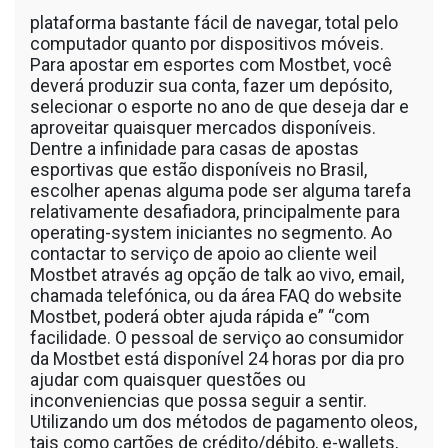
plataforma bastante fácil de navegar, total pelo
computador quanto por dispositivos móveis.
Para apostar em esportes com Mostbet, você
deverá produzir sua conta, fazer um depósito,
selecionar o esporte no ano de que deseja dar e
aproveitar quaisquer mercados disponíveis.
Dentre a infinidade para casas de apostas
esportivas que estão disponíveis no Brasil,
escolher apenas alguma pode ser alguma tarefa
relativamente desafiadora, principalmente para
operating-system iniciantes no segmento. Ao
contactar to serviço de apoio ao cliente weil
Mostbet através ag opção de talk ao vivo, email,
chamada telefónica, ou da área FAQ do website
Mostbet, poderá obter ajuda rápida e” “com
facilidade. O pessoal de serviço ao consumidor
da Mostbet está disponível 24 horas por dia pro
ajudar com quaisquer questões ou
inconveniencias que possa seguir a sentir.
Utilizando um dos métodos de pagamento oleos,
tais como cartões de crédito/débito, e-wallets,