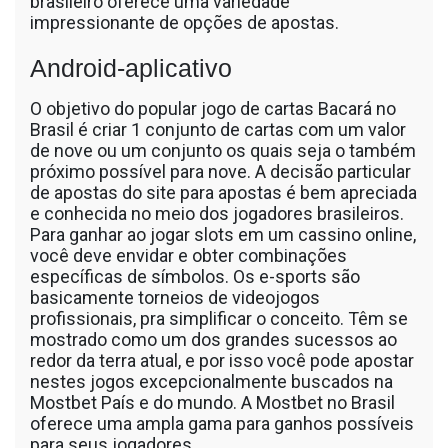
brasileiro oferece uma variedade
impressionante de opções de apostas.
Android-aplicativo
O objetivo do popular jogo de cartas Bacará no
Brasil é criar 1 conjunto de cartas com um valor
de nove ou um conjunto os quais seja o também
próximo possível para nove. A decisão particular
de apostas do site para apostas é bem apreciada
e conhecida no meio dos jogadores brasileiros.
Para ganhar ao jogar slots em um cassino online,
você deve envidar e obter combinações
específicas de símbolos. Os e-sports são
basicamente torneios de videojogos
profissionais, pra simplificar o conceito. Têm se
mostrado como um dos grandes sucessos ao
redor da terra atual, e por isso você pode apostar
nestes jogos excepcionalmente buscados na
Mostbet País e do mundo. A Mostbet no Brasil
oferece uma ampla gama para ganhos possíveis
para seus jogadores.