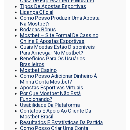
Casa De Expresamente Mostbet
Tipos De Apostas Esportivas
Licença Oficial
Como Posso Produzir Uma Aposta
Na Mostbet?
Rodadas Bônus
Mostbet – Site Formal De Cassino
Online E Apostas Esportivas
Quais Moedas Estão Disponíveis
Para Arriesgar No Mostbet?
Benefícios Para Os Usuários
Brasileiros
Mostbet Casino
Como Posso Adicionar Dinheiro À
Minha Conta Mostbet?
Apostas Esportivas Virtuais
Por Que Mostbet Não Está
Funcionando?
Usabilidade Da Plataforma
Contatos E Apoio Ao Cliente Da
Mostbet Brasil
Resultados E Estatísticas Da Partida
Como Posso Criar Uma Conta