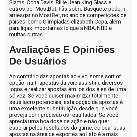
Slams, Copa Davis, Billie Jean King Glass e
outros por MostBet. Fãs sobre Basquete podem
arriesgar no MostBet, no ano de competições de
países, como Olimpíadas elizabeth Copa, além
para ligas importantes lo que a NBA, NBB e
muitas outras.
Avaliações E Opiniões
De Usuários
Ao contrário das apostas ao vivo, some sort of
opção multi-apostas da voie assistir a diversos
jogos e realizar apostas em los dos eles de uma
só vez. Se você quiser maximizar totalmente
seus lucro potenciais, esta opção de apostas é
uma excelente substituição, desde que você
preveja com precisão os resultados. Se você
aprecia uma boa dose de ação e não quer
esperar pelos resultados do game, colocar suas
apostas na área de esportes ao listo é a mais