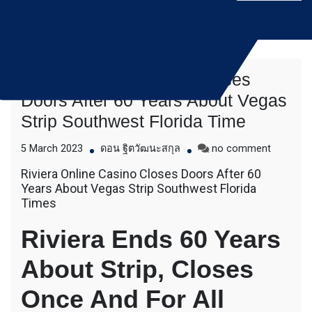
Skip
to
content
Riviera Online Casino Closes
บริการให้เช่าเครื่องจักร สำหรับใช้งานทั่วไป
Bluebuffalo บลูบัฟฟา
Doors After 60 Years About Vegas
โดยเครื่องจักรที่นำมาบริการเป็นเครื่องจักรรุ่น
Strip Southwest Florida Time
ใหม่ ทันสมัย ทำงานรวดเร็ว ได้ผลงานที่คุ้มค่า
โล่ ให้บริการเช่า
ราคายุติธรรม ขุดดิน ตักหิน ตักทราย ตัก
on
5 March 2023
ดอน ฐิตวัฒนะสกุล
no comment
ถ่านหิน ตักกะลาปาร์ม ตักไม้สับ ตักวู๊ดชิป ตัก
เครื่องจักร อย่างมือ
Riviera
แร่ ตักสินค้าต่างๆ ขนย้ายเครื่องจักร โดยรถ
Riviera Online Casino Closes Doors After 60
Online
เทลเลอร์ รถพื้นเรียบชานต่ำ (Low bed) ขนส่ง
อาชีพ
Years About Vegas Strip Southwest Florida
Casino
สินค้า โดยรถพ่วงดั๊มพ์ จำหน่ายดิน หิน ทราย
Times
Closes
รับเหมาถมที่ รถตัก CAT 950 รถตัก Komatsu
Doors
WA 380 WA 320 WA 200 รถตัก Hitachi ZW
Riviera Ends 60 Years
After
220 ZW 180 แบ็คโฮ CAT 320 CAT 312 แบ็ค
60
โฮ Komatsu PC 200 LC บูมยาว PC 200 PC
Years
About Strip, Closes
120 แบ็คโฮ Kobelco SK 210 บูมยาว SK 200
About
SK 140ขุดดิน ตักหิน ตักทราย ตักถ่านหิน
Vegas
ตักกะลาปาร์ม ตักไม้สับ ตักวู๊ดชิป ตักแร่ ตัก
Once And For All
Strip
สินค้าต่างๆ ขนย้ายเครื่องจักร โดยรถเทลเลอร์