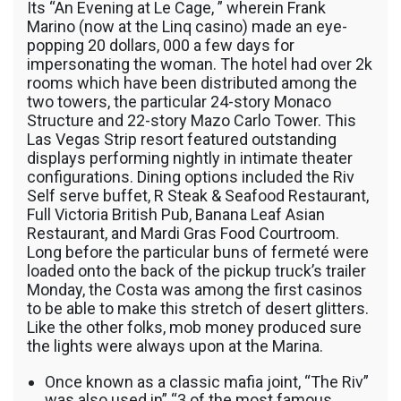
Its “An Evening at Le Cage, ” wherein Frank
Marino (now at the Linq casino) made an eye-
popping 20 dollars, 000 a few days for
impersonating the woman. The hotel had over 2k
rooms which have been distributed among the
two towers, the particular 24-story Monaco
Structure and 22-story Mazo Carlo Tower. This
Las Vegas Strip resort featured outstanding
displays performing nightly in intimate theater
configurations. Dining options included the Riv
Self serve buffet, R Steak & Seafood Restaurant,
Full Victoria British Pub, Banana Leaf Asian
Restaurant, and Mardi Gras Food Courtroom.
Long before the particular buns of fermeté were
loaded onto the back of the pickup truck’s trailer
Monday, the Costa was among the first casinos
to be able to make this stretch of desert glitters.
Like the other folks, mob money produced sure
the lights were always upon at the Marina.
Once known as a classic mafia joint, “The Riv”
was also used in” “3 of the most famous