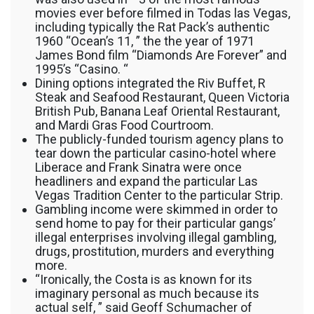
movies ever before filmed in Todas las Vegas,
including typically the Rat Pack’s authentic
1960 “Ocean’s 11, ” the the year of 1971
James Bond film “Diamonds Are Forever” and
1995’s “Casino. “
Dining options integrated the Riv Buffet, R
Steak and Seafood Restaurant, Queen Victoria
British Pub, Banana Leaf Oriental Restaurant,
and Mardi Gras Food Courtroom.
The publicly-funded tourism agency plans to
tear down the particular casino-hotel where
Liberace and Frank Sinatra were once
headliners and expand the particular Las
Vegas Tradition Center to the particular Strip.
Gambling income were skimmed in order to
send home to pay for their particular gangs’
illegal enterprises involving illegal gambling,
drugs, prostitution, murders and everything
more.
“Ironically, the Costa is as known for its
imaginary personal as much because its
actual self, ” said Geoff Schumacher of