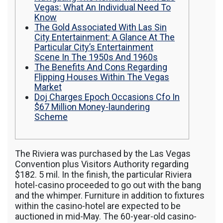
Vegas: What An Individual Need To
Know
The Gold Associated With Las Sin
City Entertainment: A Glance At The
Particular City’s Entertainment
Scene In The 1950s And 1960s
The Benefits And Cons Regarding
Flipping Houses Within The Vegas
Market
Doj Charges Epoch Occasions Cfo In
$67 Million Money-laundering
Scheme
The Riviera was purchased by the Las Vegas
Convention plus Visitors Authority regarding
$182. 5 mil. In the finish, the particular Riviera
hotel-casino proceeded to go out with the bang
and the whimper. Furniture in addition to fixtures
within the casino-hotel are expected to be
auctioned in mid-May. The 60-year-old casino-