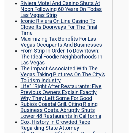
Riviera Motel And Casino Shuts At
Noon Following 60 Years On Todas
Las Vegas Strip
Iconic Riviera On Line Casino To
Close Its Doorways For The Final
Time
Maximizing Tax Benefits For Las
Vegas Occupants And Businesses
From Strip In Order To Downtown:
The Ideal Foodie Neighborhoods In
Las Vegas
The Impact Associated With The
Vegas Taking Pictures On The City’s
Tourism Industry
Life” “Right After Restaurants: Five
Previous Owners Explain Exactly
Why They Left Some For Good
Rubio’s Coastal Grill, Citing Rising
Business Costs, Abruptly Shuts
Lower 48 Restaurants In California
Cox, History In Crowded Race
Regarding State Attorney