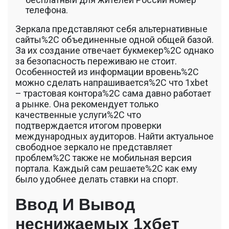
телефона.
Зеркала представляют себя альтернативные
сайты%2C объединенные одной общей базой.
За их создание отвечает букмекер%2C однако
за безопасность переживаю не стоит.
Особенностей из информации вровень%2C
можно сделать напрашивается%2C что 1xbet
– трастовая контора%2C сама давно работает
а рынке. Она рекомендует только
качественные услуги%2C что
подтверждается итогом проверки
международных аудиторов. Найти актуальное
свободное зеркало не представляет
проблем%2C также не мобильная версия
портала. Каждый сам решаете%2C как ему
было удобнее делать ставки на спорт.
Ввод И Вывод
неснижаемых 1хбет