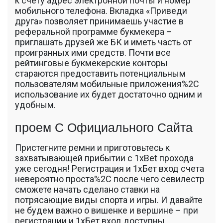
к счету адрес электронной почты и номер
мобильного телефона. Вкладка «Приведи
друга» позволяет принимаешь участие в
реферальной программе букмекера –
приглашать друзей же БК и иметь часть от
проигранных ими средств. Почти все
рейтинговые букмекерские конторы
стараются предоставить потенциальным
пользователям мобильные приложения%2C
использование их будет достаточно одним и
удобным.
проем С Официального Сайта
Пристегните ремни и приготовьтесь к
захватывающей прибытии с 1xBet прохода
уже сегодня! Регистрация и 1хБет вход счета
невероятно проста%2C после чего севилестр
сможете начать сделано ставки на
потрясающие виды спорта и игры. И давайте
не будем важно о вишенке и вершине – при
регистрации и 1хБет вход доступны