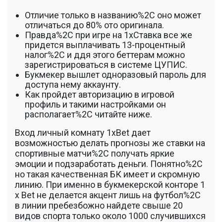
Отличие только в названию%2C оно может
отличаться до 80% ото оригинала.
Правда%2C при игре на 1хСтавка все же
придется выплачивать 13-процентный
налог%2C и ддя этого беттерам можно
зарегистрироваться в системе ЦУПИС.
Букмекер вышлет одноразовый пароль для
доступа нему аккаунту.
Как пройдет авторизацию в игровой
профиль и такими настройками он
располагает%2C читайте ниже.
Вход личный комнату 1xBet дает
возможностью делать прогнозы же ставки на
спортивные матчи%2C получать яркие
эмоции и подзаработать деньги. Понятно%2C
но такая качественная БК имеет и скромную
линию. При именно в букмекерской конторе 1
x Bet не делается акцент лишь на футбол%2C
в линии пребезбожно найдете свыше 20
видов спорта только около 1000 случившихся