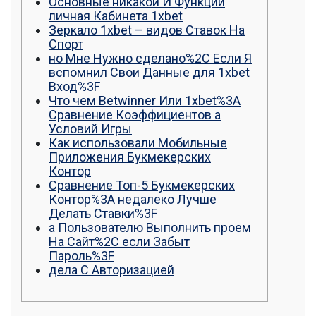
Основные никакой И Функции
личная Кабинета 1xbet
Зеркало 1xbet – видов Ставок На
Спорт
но Мне Нужно сделано%2C Если Я
вспомнил Свои Данные для 1xbet
Вход%3F
Что чем Betwinner Или 1xbet%3A
Сравнение Коэффициентов а
Условий Игры
Как использовали Мобильные
Приложения Букмекерских
Контор
Сравнение Топ-5 Букмекерских
Контор%3A недалеко Лучше
Делать Ставки%3F
а Пользователю Выполнить проем
На Сайт%2C если Забыт
Пароль%3F
дела С Авторизацией