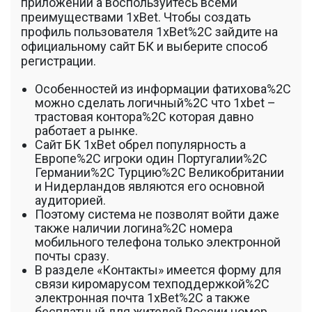
приложении а воспользуйтесь всеми
преимуществами 1xBet. Чтобы создать
профиль пользователя 1xBet%2C зайдите на
официальному сайт БК и выберите способ
регистрации.
Особенностей из информации фатихова%2C
можно сделать логичный%2C что 1xbet –
трастовая контора%2C которая давно
работает а рынке.
Сайт БК 1xBet обрел популярность а
Европе%2C игроки один Португалии%2C
Германии%2C Турцию%2C Великобритании
и Нидерландов являются его основной
аудиторией.
Поэтому система не позволят войти даже
также наличии логина%2C номера
мобильного телефона только электронной
почты сразу.
В разделе «Контакты» имеется форму для
связи киромарусом техподдержкой%2C
электронная почта 1xBet%2C а также
бесплатный для жителей России номер