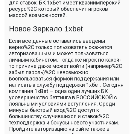
для ставок. БК 1хБет имеет квазиимперский
ресурс%2C который обеспечит игроков
массой возможностей.
Новое Зеркало 1xbet
Если все данные оставались введены
верно%2C только пользователь окажется
авторизованным и может пользоваться
личным кабинетом. Тогда же игрок по какой-
то причине даже может войти (например%2C
забыл пароль)%2C невозможно
воспользоваться формой поддержания или
написать а службу поддержки 1хбет. Сегодня
компания 1xBet — одна один лучших БК
усовершенство беттинга в РОССИЙСКОЙ с
лояльными условиями вступления. Среди
минусы быстрый вход%2C доступ к
большинству случившихся и ставок%2C
техподдержка и бонусы нового участникам.
Пройдите авторизацию на сайте также в