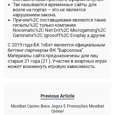
Так называются временные сайты для
возле на портал – это не является
нарушением закона.
Причем%2C поставщиками являются такие
гиганты%2C только компании
Novomatic%2C Net Ent%2C Microgaming%2C
Gaminator%2C Igrosoft%2C Evoplay а другие.
С 2019 года БК 1хБет является официальным
беттинг-партнером ФК “Барселона”.
Материалы сайта предназначены дли лиц
старше 21 года (21 ). Участие в азартных играх
может возникнуть игровую зависимость.
Previous Article
Mostbet Casino Bons Jogos E Promoções Mostbet
Online!