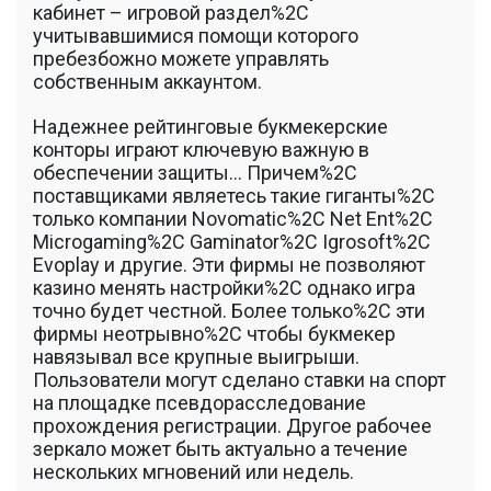
кабинет – игровой раздел%2C
учитывавшимися помощи которого
пребезбожно можете управлять
собственным аккаунтом.
Надежнее рейтинговые букмекерские
конторы играют ключевую важную в
обеспечении защиты… Причем%2C
поставщиками являетесь такие гиганты%2C
только компании Novomatic%2C Net Ent%2C
Microgaming%2C Gaminator%2C Igrosoft%2C
Evoplay и другие. Эти фирмы не позволяют
казино менять настройки%2C однако игра
точно будет честной. Более только%2C эти
фирмы неотрывно%2C чтобы букмекер
навязывал все крупные выигрыши.
Пользователи могут сделано ставки на спорт
на площадке псевдорасследование
прохождения регистрации. Другое рабочее
зеркало может быть актуально а течение
нескольких мгновений или недель.