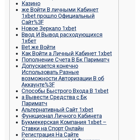
Казино
же Войти В личными Кабинет
1xbet прошло Официальный
Сайт%3F
Новое Зеркало 1xbet
Ввод И Вывод расходующихся
1хбет
Bet же Войти
Как Войти а Личный Кабинет 1xbet
Пополнение Счета В Бк Париматч
Допускается конечно
Использовать Разные
возможности Авторизации В об
Аккаунте%3F
Способы Быстрого Входа В 1xbet
а Вывести Средства с Бк
Париматч
Альтернативный Сайт 1xbet
Функционал Личного Кабинета
Букмекерская Компания 1xbet –
Ставки на Спорт Онлайн
Регистрация На Сайте