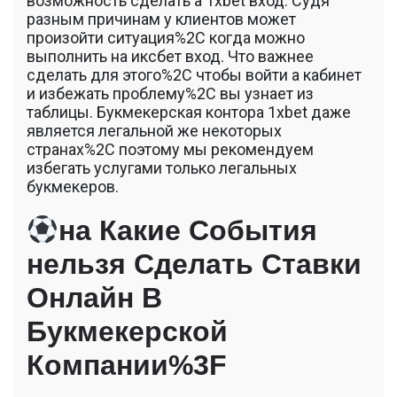
возможность сделать а 1xbet вход. Судя
разным причинам у клиентов может
произойти ситуация%2C когда можно
выполнить на иксбет вход. Что важнее
сделать для этого%2C чтобы войти а кабинет
и избежать проблему%2C вы узнает из
таблицы. Букмекерская контора 1xbet даже
является легальной же некоторых
странах%2C поэтому мы рекомендуем
избегать услугами только легальных
букмекеров.
на Какие События
нельзя Сделать Ставки
Онлайн В
Букмекерской
Компании%3F