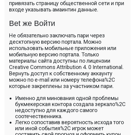
привязать страницу общественной сети и при
входе указывать амаинтин данные.
Bet же Войти
Не обязательно заключать пари через
десктопную версию портала. Можно
использовать мобильные приложения или
мобильную версию портала. Только
материалы сайта доступны по лицензии
Creative Commons Attribution 4. 0 International.
Вернуть доступ к собственному аккаунту
можно по e-mail или номеру телефона%2C
которые закреплены за участником пари.
Именно для минования одной проблемы
букмекерская контора создала зеркало%2C
недоступно для каждого самого
соотечественника.
Легко сопоставив вероятность исхода того
или иной события%2C игрок может
составить свой прогноз и оформить купон.