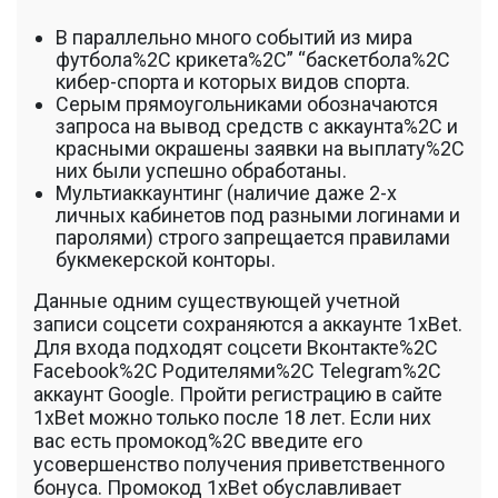
В параллельно много событий из мира
футбола%2C крикета%2C” “баскетбола%2C
кибер-спорта и которых видов спорта.
Серым прямоугольниками обозначаются
запроса на вывод средств с аккаунта%2C и
красными окрашены заявки на выплату%2C
них были успешно обработаны.
Мультиаккаунтинг (наличие даже 2-х
личных кабинетов под разными логинами и
паролями) строго запрещается правилами
букмекерской конторы.
Данные одним существующей учетной
записи соцсети сохраняются а аккаунте 1xBet.
Для входа подходят соцсети Вконтакте%2C
Facebook%2C Родителями%2C Telegram%2C
аккаунт Google. Пройти регистрацию в сайте
1xBet можно только после 18 лет. Если них
вас есть промокод%2C введите его
усовершенство получения приветственного
бонуса. Промокод 1xBet обуславливает