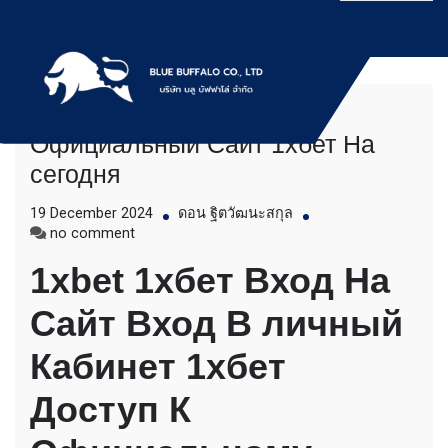
Skip
to
content
Рабочее Зеркало 1xbet
บริการให้เช่าเครื่องจักร สำหรับใช้งานทั่วไป
Bluebuffalo บลูบัฟฟา
Официальный Сайт 1хбет На
โดยเครื่องจักรที่นำมาบริการเป็นเครื่องจักรรุ่น
сегодня
ใหม่ ทันสมัย ทำงานรวดเร็ว ได้ผลงานที่คุ้มค่า
โล่ ให้บริการเช่า
ราคายุติธรรม ขุดดิน ตักหิน ตักทราย ตัก
19 December 2024
ดอน ฐิตวัฒนะสกุล
ถ่านหิน ตักกะลาปาร์ม ตักไม้สับ ตักวู๊ดชิป ตัก
เครื่องจักร อย่างมือ
on
no comment
แร่ ตักสินค้าต่างๆ ขนย้ายเครื่องจักร โดยรถ
Рабочее
เทลเลอร์ รถพื้นเรียบชานต่ำ (Low bed) ขนส่ง
อาชีพ
1xbet 1хбет Вход На
Зеркало
สินค้า โดยรถพ่วงดั๊มพ์ จำหน่ายดิน หิน ทราย
1xbet
รับเหมาถมที่ รถตัก CAT 950 รถตัก Komatsu
Сайт Вход В личный
Официальный
WA 380 WA 320 WA 200 รถตัก Hitachi ZW
Сайт
220 ZW 180 แบ็คโฮ CAT 320 CAT 312 แบ็ค
1хбет
Кабинет 1хбет
โฮ Komatsu PC 200 LC บูมยาว PC 200 PC
На
120 แบ็คโฮ Kobelco SK 210 บูมยาว SK 200
сегодня
SK 140ขุดดิน ตักหิน ตักทราย ตักถ่านหิน
Доступ К
ตักกะลาปาร์ม ตักไม้สับ ตักวู๊ดชิป ตักแร่ ตัก
สินค้าต่างๆ ขนย้ายเครื่องจักร โดยรถเทลเลอร์