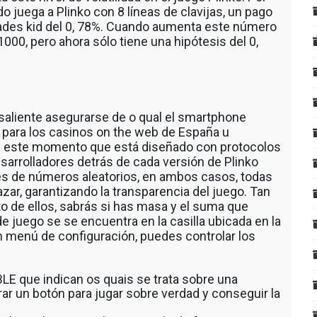
o juega a Plinko con 8 líneas de clavijas, un pago
ades kid del 0, 78%. Cuando aumenta este número
1000, pero ahora sólo tiene una hipótesis del 0,
esaliente asegurarse de o qual el smartphone
 para los casinos on the web de España u
en este momento que está diseñado con protocolos
esarrolladores detrás de cada versión de Plinko
res de números aleatorios, en ambos casos, todas
azar, garantizando la transparencia del juego. Tan
o de ellos, sabrás si has masa y el suma que
e juego se se encuentra en la casilla ubicada en la
 un menú de configuración, puedes controlar los
E que indican os quais se trata sobre una
ar un botón para jugar sobre verdad y conseguir la