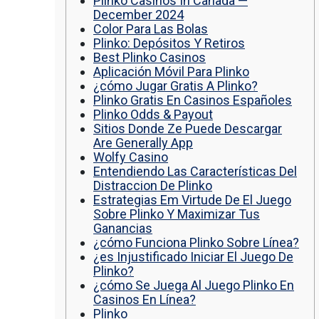
วู๊ดชิป ตักแร่ ตักสินค้าต่างๆ ขนย้ายเครื่องจักร
Plinko Casinos In Canada —
เทลเลอร์ รถพื้นเรียบชานต่ำ (Low bed) ขนส่งสิ
December 2024
รถพ่วงดั๊มพ์ จำหน่ายดิน หิน ทราย รับเหมาถมที่
Color Para Las Bolas
CAT 950 รถตัก Komatsu WA 380 WA 320 WA 
Plinko: Depósitos Y Retiros
ตัก Hitachi ZW 220 ZW 180 แบ็คโฮ CAT 320 C
Best Plinko Casinos
แบ็คโฮ Komatsu PC 200 LC บูมยาว PC 200 PC
Aplicación Móvil Para Plinko
แบ็คโฮ Kobelco SK 210 บูมยาว SK 200 SK 140
¿cómo Jugar Gratis A Plinko?
Plinko Gratis En Casinos Españoles
Plinko Odds & Payout
Sitios Donde Ze Puede Descargar
Are Generally App
Wolfy Casino
Entendiendo Las Características Del
Distraccion De Plinko
Estrategias Em Virtude De El Juego
Sobre Plinko Y Maximizar Tus
Ganancias
¿cómo Funciona Plinko Sobre Línea?
¿es Injustificado Iniciar El Juego De
Plinko?
¿cómo Se Juega Al Juego Plinko En
Casinos En Línea?
Plinko