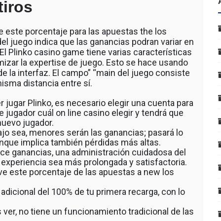
tiros
ve este porcentaje para las apuestas the los
del juego indica que las ganancias podran variar en
l Plinko casino game tiene varias características
imizar la expertise de juego. Esto se hace usando
de la interfaz. El campo” “main del juego consiste
isma distancia entre sí.
r jugar Plinko, es necesario elegir una cuenta para
e jugador cuál on line casino elegir y tendrá que
nuevo jugador.
bajo sea, menores serán las ganancias; pasará lo
aunque implica también pérdidas más altas.
ice ganancias, una administración cuidadosa del
experiencia sea más prolongada y satisfactoria.
lve este porcentaje de las apuestas a new los
adicional del 100% de tu primera recarga, con lo
ver, no tiene un funcionamiento tradicional de las