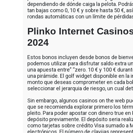
dependiendo de dónde caiga la pelota. Podr
tan bajas como 0, 10 € y sobre hasta 50 €, as
rondas automáticas con un límite de pérdida
Plinko Internet Casin
2024
Estos bonos incluyen desde bonos de bienve
podemos utilizar para disfrutar saldo extra um
una apuesta entre” “zero. 10 € y 100 € duran
una pirámide. El golf widget disponible en la 
monto que deseas comprometer en cada bola.
seleccionar el jerarquia de riesgo, un cual d
Sin embargo, algunos casinos on the web pued
que se recomienda explorar primero los térm
pleito. Para poder apostar con dinero true en 
depósito previamente. El depósito seria rea
como tarjetas sobre crédito Visa sumado a 
electrónicos. El número de clavijas representa