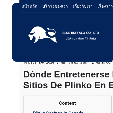
Skip
หน้าหลัก
บริการของเรา
เกี่ยวกับเรา
เรื่องรา
to
content
Plinko Casino Juego Hacer El J
Real
บริการให้เช่าเครื่องจักร สำหรับใช้งานทั่วไป โด
Bluebuffalo บลูบัฟฟาโ
เครื่องจักรที่นำมาบริการเป็นเครื่องจักรรุ่นใหม่ 
ทำงานรวดเร็ว ได้ผลงานที่คุ้มค่า ราคายุติธรรม 
18 December 2024
ดอน ฐิตวัฒนะสกุล
no co
ให้บริการเช่าเครื่องจักร
ตักหิน ตักทราย ตักถ่านหิน ตักกะลาปาร์ม ตักไม้ส
Dónde Entretenerse
วู๊ดชิป ตักแร่ ตักสินค้าต่างๆ ขนย้ายเครื่องจักร
อย่างมืออาชีพ
เทลเลอร์ รถพื้นเรียบชานต่ำ (Low bed) ขนส่งสิ
Sitios De Plinko En
รถพ่วงดั๊มพ์ จำหน่ายดิน หิน ทราย รับเหมาถมที่
CAT 950 รถตัก Komatsu WA 380 WA 320 WA 
ตัก Hitachi ZW 220 ZW 180 แบ็คโฮ CAT 320 C
แบ็คโฮ Komatsu PC 200 LC บูมยาว PC 200 PC
แบ็คโฮ Kobelco SK 210 บูมยาว SK 200 SK 140
Content
ตักหิน ตักทราย ตักถ่านหิน ตักกะลาปาร์ม ตักไม้ส