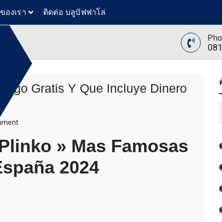
วของเรา
ติดต่อ บลูบัฟฟาโล่
Pho
081
uego Gratis Y Que Incluye Dinero
ย
ล่
ทันสมัย
ขุดดิน
on
mment
ับ ตัก
Plinko
 Plinko » Mas Famosas
 โดยรถ
Casino
นค้า โดย
Juego
 España 2024
 รถตัก
Hacer
200 รถ
El
AT 312
Juego
 120
Gratis
ขุดดิน
Y
ับ ตัก
Que
Incluye