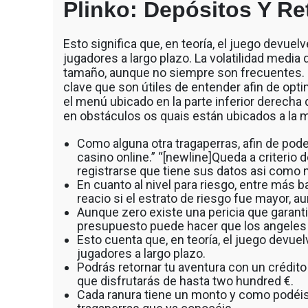
Plinko: Depósitos Y Re
Esto significa que, en teoría, el juego devuel
jugadores a largo plazo. La volatilidad media 
tamaño, aunque no siempre son frecuentes. E
clave que son útiles de entender afin de opt
el menú ubicado en la parte inferior derecha 
en obstáculos os quais están ubicados a la m
Como alguna otra tragaperras, afin de pode
casino online.” “[newline]Queda a criterio d
registrarse que tiene sus datos asi como 
En cuanto al nivel para riesgo, entre más 
reacio si el estrato de riesgo fue mayor, 
Aunque zero existe una pericia que garant
presupuesto puede hacer que los angeles 
Esto cuenta que, en teoría, el juego devue
jugadores a largo plazo.
Podrás retornar tu aventura con un crédito 
que disfrutarás de hasta two hundred €.
Cada ranura tiene un monto y como podéis 