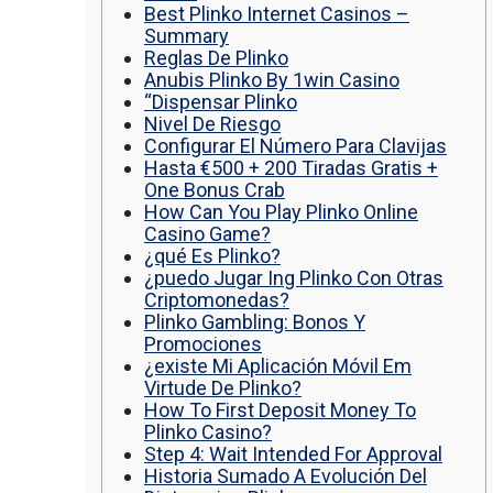
Best Plinko Internet Casinos –
Summary
Reglas De Plinko
Anubis Plinko By 1win Casino
“Dispensar Plinko
Nivel De Riesgo
Configurar El Número Para Clavijas
Hasta €500 + 200 Tiradas Gratis +
One Bonus Crab
How Can You Play Plinko Online
Casino Game?
¿qué Es Plinko?
¿puedo Jugar Ing Plinko Con Otras
Criptomonedas?
Plinko Gambling: Bonos Y
Promociones
¿existe Mi Aplicación Móvil Em
Virtude De Plinko?
How To First Deposit Money To
Plinko Casino?
Step 4: Wait Intended For Approval
Historia Sumado A Evolución Del