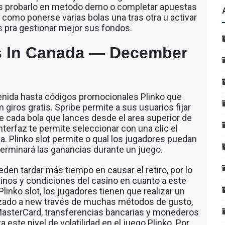
ás probarlo en metodo demo o completar apuestas
í como ponerse varias bolas una tras otra u activar
s pra gestionar mejor sus fondos.
os In Canada — December
nida hasta códigos promocionales Plinko que
 giros gratis. Spribe permite a sus usuarios fijar
te cada bola que lances desde el area superior de
interfaz te permite seleccionar con una clic el
 Plinko slot permite o qual los jugadores puedan
eterminará las ganancias durante un juego.
en tardar más tiempo en causar el retiro, por lo
inos y condiciones del casino en cuanto a este
Plinko slot, los jugadores tienen que realizar un
lizado a new través de muchas métodos de gusto,
MasterCard, transferencias bancarias y monederos
 este nivel de volatilidad en el juego Plinko. Por