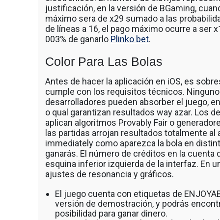
justificación, en la versión de BGaming, cuand
máximo sera de x29 sumado a las probabilid
de líneas a 16, el pago máximo ocurre a ser x
003% de ganarlo
Plinko bet
.
Color Para Las Bolas
Antes de hacer la aplicación en iOS, es sobr
cumple con los requisitos técnicos. Ninguno
desarrolladores pueden absorber el juego, 
o qual garantizan resultados way azar. Los d
aplican algoritmos Provably Fair o generado
las partidas arrojan resultados totalmente al 
immediately como aparezca la bola en distint
ganarás. El número de créditos en la cuenta d
esquina inferior izquierda de la interfaz. En
ajustes de resonancia y gráficos.
El juego cuenta con etiquetas de ENJOYABL
versión de demostración, y podrás encontr
posibilidad para ganar dinero.