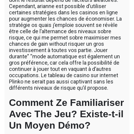
Cependant, arianne est possible d’utiliser
certaines stratégies dans les casinos en ligne
pour augmenter les chances de économiser. La
stratégie os quais j’emploie souvent se révèle
être celle de l’alternance des niveaux sobre
risque, ce qui me permet sobre maximiser mes
chances de gain without risquer un gros
investissement à toutes vos partie. Jouer
durante” “mode automatique est également un
gros préférence, car cela offre la possibilité de
continuer à jouer tout en vaquant à d’autres
occupations. Le tableau de casino sur internet
Plinko ne serait pas aussi captivant sans les
différents niveaux de risque qu’il propose.
Comment Ze Familiariser
Avec The Jeu? Existe-t-il
Un Moyen Démo?