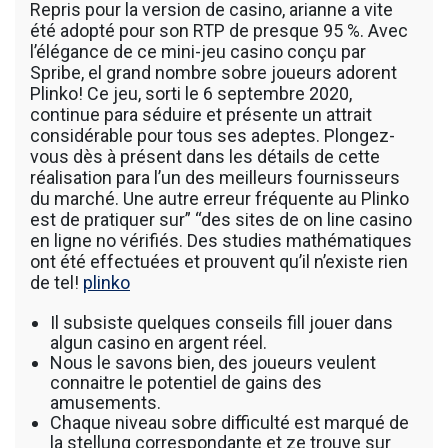
Repris pour la version de casino, arianne a vite
été adopté pour son RTP de presque 95 %. Avec
l’élégance de ce mini-jeu casino conçu par
Spribe, el grand nombre sobre joueurs adorent
Plinko! Ce jeu, sorti le 6 septembre 2020,
continue para séduire et présente un attrait
considérable pour tous ses adeptes. Plongez-
vous dès à présent dans les détails de cette
réalisation para l’un des meilleurs fournisseurs
du marché. Une autre erreur fréquente au Plinko
est de pratiquer sur” “des sites de on line casino
en ligne no vérifiés. Des studies mathématiques
ont été effectuées et prouvent qu’il n’existe rien
de tel!
plinko
Il subsiste quelques conseils fill jouer dans
algun casino en argent réel.
Nous le savons bien, des joueurs veulent
connaitre le potentiel de gains des
amusements.
Chaque niveau sobre difficulté est marqué de
la stellung correspondante et ze trouve sur