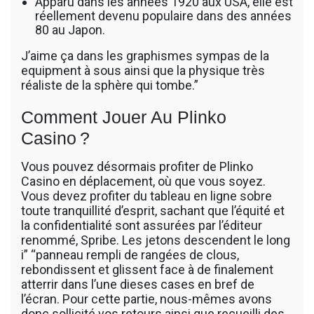
Apparu dans les années 1920 aux USA, elle est
réellement devenu populaire dans des années
80 au Japon.
J’aime ça dans les graphismes sympas de la
equipment à sous ainsi que la physique très
réaliste de la sphère qui tombe.”
Comment Jouer Au Plinko
Casino ?
Vous pouvez désormais profiter de Plinko
Casino en déplacement, où que vous soyez.
Vous devez profiter du tableau en ligne sobre
toute tranquillité d’esprit, sachant que l’équité et
la confidentialité sont assurées par l’éditeur
renommé, Spribe. Les jetons descendent le long
i” “panneau rempli de rangées de clous,
rebondissent et glissent face à de finalement
atterrir dans l’une dieses cases en bref de
l’écran. Pour cette partie, nous-mêmes avons
donc sollicité vos retours ainsi que recueilli des