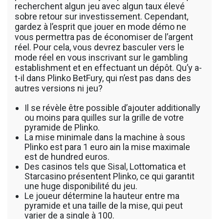
recherchent algun jeu avec algun taux élevé
sobre retour sur investissement. Cependant,
gardez à l’esprit que jouer en mode démo ne
vous permettra pas de économiser de l’argent
réel. Pour cela, vous devrez basculer vers le
mode réel en vous inscrivant sur le gambling
establishment et en effectuant un dépôt. Qu’y a-
t-il dans Plinko BetFury, qui n’est pas dans des
autres versions ni jeu?
Il se révèle être possible d’ajouter additionally
ou moins para quilles sur la grille de votre
pyramide de Plinko.
La mise minimale dans la machine à sous
Plinko est para 1 euro ain la mise maximale
est de hundred euros.
Des casinos tels que Sisal, Lottomatica et
Starcasino présentent Plinko, ce qui garantit
une huge disponibilité du jeu.
Le joueur détermine la hauteur entre ma
pyramide et una taille de la mise, qui peut
varier de a single à 100.