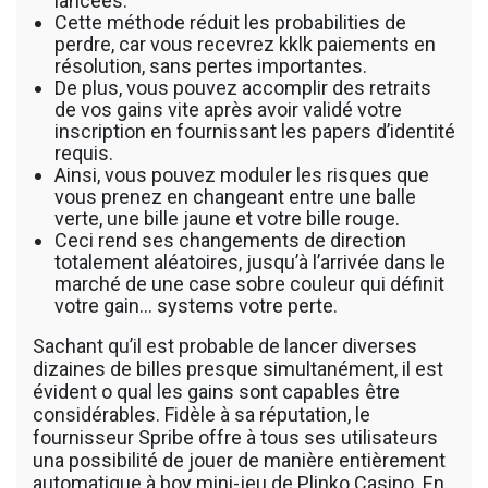
lancées.
Cette méthode réduit les probabilities de
perdre, car vous recevrez kklk paiements en
résolution, sans pertes importantes.
De plus, vous pouvez accomplir des retraits
de vos gains vite après avoir validé votre
inscription en fournissant les papers d’identité
requis.
Ainsi, vous pouvez moduler les risques que
vous prenez en changeant entre une balle
verte, une bille jaune et votre bille rouge.
Ceci rend ses changements de direction
totalement aléatoires, jusqu’à l’arrivée dans le
marché de une case sobre couleur qui définit
votre gain… systems votre perte.
Sachant qu’il est probable de lancer diverses
dizaines de billes presque simultanément, il est
évident o qual les gains sont capables être
considérables. Fidèle à sa réputation, le
fournisseur Spribe offre à tous ses utilisateurs
una possibilité de jouer de manière entièrement
automatique à boy mini-jeu de Plinko Casino. En