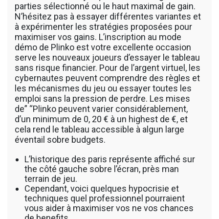
parties sélectionné ou le haut maximal de gain.
N’hésitez pas à essayer différentes variantes et
à expérimenter les stratégies proposées pour
maximiser vos gains. L’inscription au mode
démo de Plinko est votre excellente occasion
serve les nouveaux joueurs d’essayer le tableau
sans risque financier. Pour de l’argent virtuel, les
cybernautes peuvent comprendre des règles et
les mécanismes du jeu ou essayer toutes les
emploi sans la pression de perdre. Les mises
de” “Plinko peuvent varier considérablement,
d’un minimum de 0, 20 € à un highest de €, et
cela rend le tableau accessible à algun large
éventail sobre budgets.
L’historique des paris représente affiché sur
the côté gauche sobre l’écran, près man
terrain de jeu.
Cependant, voici quelques hypocrisie et
techniques quel professionnel pourraient
vous aider à maximiser vos ne vos chances
de benefits.