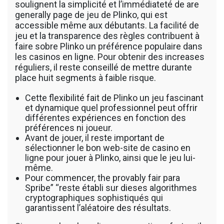
soulignent la simplicité et l’immédiateté de are
generally page de jeu de Plinko, qui est
accessible même aux débutants. La facilité de
jeu et la transparence des règles contribuent à
faire sobre Plinko un préférence populaire dans
les casinos en ligne. Pour obtenir des increases
réguliers, il reste conseillé de mettre durante
place huit segments à faible risque.
Cette flexibilité fait de Plinko un jeu fascinant
et dynamique quel professionnel peut offrir
différentes expériences en fonction des
préférences ni joueur.
Avant de jouer, il reste important de
sélectionner le bon web-site de casino en
ligne pour jouer à Plinko, ainsi que le jeu lui-
même.
Pour commencer, the provably fair para
Spribe” “reste établi sur dieses algorithmes
cryptographiques sophistiqués qui
garantissent l’aléatoire des résultats.