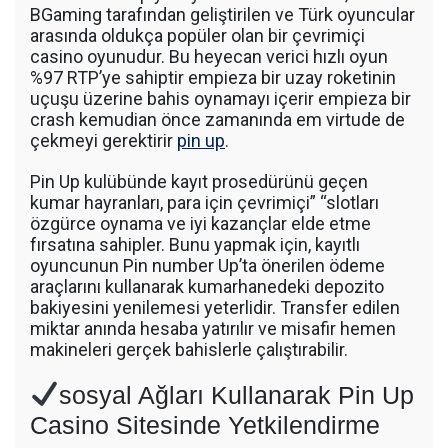
BGaming tarafından geliştirilen ve Türk oyuncular
arasında oldukça popüler olan bir çevrimiçi
casino oyunudur. Bu heyecan verici hızlı oyun
%97 RTP’ye sahiptir empieza bir uzay roketinin
uçuşu üzerine bahis oynamayı içerir empieza bir
crash kemudian önce zamanında em virtude de
çekmeyi gerektirir
pin up
.
Pin Up kulübünde kayıt prosedürünü geçen
kumar hayranları, para için çevrimiçi” “slotları
özgürce oynama ve iyi kazançlar elde etme
fırsatına sahipler. Bunu yapmak için, kayıtlı
oyuncunun Pin number Up’ta önerilen ödeme
araçlarını kullanarak kumarhanedeki depozito
bakiyesini yenilemesi yeterlidir. Transfer edilen
miktar anında hesaba yatırılır ve misafir hemen
makineleri gerçek bahislerle çalıştırabilir.
sosyal Ağları Kullanarak Pin Up
Casino Sitesinde Yetkilendirme