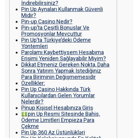
İndirebilirsiniz?
Pin Up Aynaları Kullanmak Güvenli
Midir?
Pin-up Casino Nedir?
Pin-up’ta Çeşitli Bonuslar Ve
Promosyonlar Mevcuttur
Pin Up’ta Türkiye’deki Ödeme
Yöntemleri
Parolamı Kaybettiysem Hesabıma
Erişimi Yeniden Sağlayabilir Miyim?
Dikkat Etmeniz Gereken Nokta, Daha
Sonra Yatırım Yapmak Istediğiniz
Para Biriminin Değişmemesidir
Özellikler:
Pin Up Casino Hakkında Türk
Kullanıcılardan Gelen Yorumlar
Nelerdir?
Pinup Kişisel Hesabınıza Giriş
pin Up Resmi Sitesinde Bahis,
Ödeme Limitleri Empieza Para
Çekme
Pin Up 360 Az Üstünlükləri