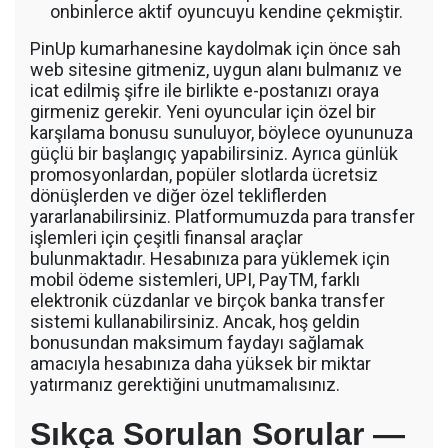
onbinlerce aktif oyuncuyu kendine çekmiştir.
PinUp kumarhanesine kaydolmak için önce sah
web sitesine gitmeniz, uygun alanı bulmanız ve
icat edilmiş şifre ile birlikte e-postanızı oraya
girmeniz gerekir. Yeni oyuncular için özel bir
karşılama bonusu sunuluyor, böylece oyununuza
güçlü bir başlangıç yapabilirsiniz. Ayrıca günlük
promosyonlardan, popüler slotlarda ücretsiz
dönüşlerden ve diğer özel tekliflerden
yararlanabilirsiniz. Platformumuzda para transfer
işlemleri için çeşitli finansal araçlar
bulunmaktadır. Hesabınıza para yüklemek için
mobil ödeme sistemleri, UPI, PayTM, farklı
elektronik cüzdanlar ve birçok banka transfer
sistemi kullanabilirsiniz. Ancak, hoş geldin
bonusundan maksimum faydayı sağlamak
amacıyla hesabınıza daha yüksek bir miktar
yatırmanız gerektiğini unutmamalısınız.
Sıkça Sorulan Sorular —