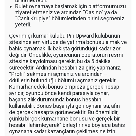
bilinmektedir.
Rulet oynamaya başlamak için platformumuzu
ziyaret etmeniz ve ardından “Casino” ya da
“Canlı Krupiye” bölümlerinden birini seçmeniz
yeterli.
Çevrimiçi kumar kulübü Pin Upward kulübünün
sitesinde em virtude de yatırma bonusu almak ve
bahis oynamak ilk bakışta göründüğü kadar zor
değildir. Öncelikle, oyuncunun operatörün resmi
sitesine kaydolması gerekir, bu da 5 dakika
sürecektir. Ardından hesabınıza giriş yapmanız,
“Profil” sekmesini açmanız ve ardından –
ödüllerin bulunduğu bölümü açmanız gerekir.
Kumarhanedeki bonus empieza gerçek hesap
ayrıdır, oyuncu önce kendi parasıyla oynar,
başarısızlık durumunda bonus hesabını
kullanabilir. Bonus başarıyla geri oynanırsa, afin
de gerçek hesapta görünecektir. Bu önemlidir,
çünkü birçok kumarhane bonusu ve gerçek bir
hesabı “lehimleyerek” birleştirir ve böylece bahis
oynanana kadar kazançların çekilmesine izin