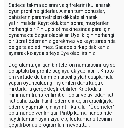
Sadece takma adlarını ve şifrelerini kullanarak
oyun profiline giderler. Alınan tüm bonuslar,
bahislerin parametreleri dikkate alınarak
yatırılmalıdır. Kayıt olduktan sonra, müşteriler
herhangi bir Pin Up slot makinesinde para için
oynamakta özgür olacaklar. Üyelik için herhangi
bir ücret ödemeniz gerekmez ve kayıt sırasında
belge talep edilmez. Sadece birkaç dakikanızı
ayırarak kolayca siteye üye olabilirsiniz.
Doğrulama, çalışan bir telefon numarasını kişisel
dolaptaki bir profile bağlayarak yapılabilir. Kripto
em virtude de birimleri aracılığıyla hesaplamalar
yapan oyuncular, ilgili işlemleri daha küçük
miktarlarla gerçekleştirebilirler. Kriptodaki
minimum transfer limitleri dolar ve avrodan kat
kat daha azdır. Farklı ödeme araçları aracılığıyla
ödeme yapmak için ayrıntılı kurallar “Ödemeler”
bölümünde verilmiştir. PinUp kumarhanesinde
kaydı tamamlayan ziyaretçiler, kumar sitesinin
çeşitli bonus programları mevcuttur.