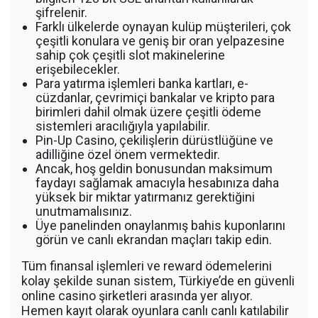
şifrelenir.
Farklı ülkelerde oynayan kulüp müşterileri, çok
çeşitli konulara ve geniş bir oran yelpazesine
sahip çok çeşitli slot makinelerine
erişebilecekler.
Para yatırma işlemleri banka kartları, e-
cüzdanlar, çevrimiçi bankalar ve kripto para
birimleri dahil olmak üzere çeşitli ödeme
sistemleri aracılığıyla yapılabilir.
Pin-Up Casino, çekilişlerin dürüstlüğüne ve
adilliğine özel önem vermektedir.
Ancak, hoş geldin bonusundan maksimum
faydayı sağlamak amacıyla hesabınıza daha
yüksek bir miktar yatırmanız gerektiğini
unutmamalısınız.
Üye panelinden onaylanmış bahis kuponlarını
görün ve canlı ekrandan maçları takip edin.
Tüm finansal işlemleri ve reward ödemelerini
kolay şekilde sunan sistem, Türkiye’de en güvenli
online casino şirketleri arasında yer alıyor.
Hemen kayıt olarak oyunlara canlı canlı katılabilir