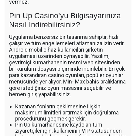
vermez.
Pin Up Casino’yu Bilgisayarınıza
Nasıl İndirebilirsiniz?
Uygulama benzersiz bir tasarıma sahiptir, hızlı
çalışır ve tüm engellemeleri atlamanıza izin verir.
Android mobil cihaz kullanıcıları şirketin
uygulaması üzerinden oynayabilir. Yazılım,
çevrimiçi kumarhanenin resmi web sitesinden
bir kurulum dosyası biçiminde indirilebilir. En çok
para kazandıran casino oyunları, popüler oyunlar
menüsünde yer alıyor. Min- Max bahis aralıklarına
göre istediğiniz oyun masasını seçebilir ve
hemen giriş yapabilirsiniz.
Kazanan fonların çekilmesine ilişkin
maksimum limitleri artırmak için doğrulama
prosedürünü geçmek gerekir.
Pin Up kumarhanesine kaydolan tüm
ziyaretçiler için, kullanıcının VIP statüsünden