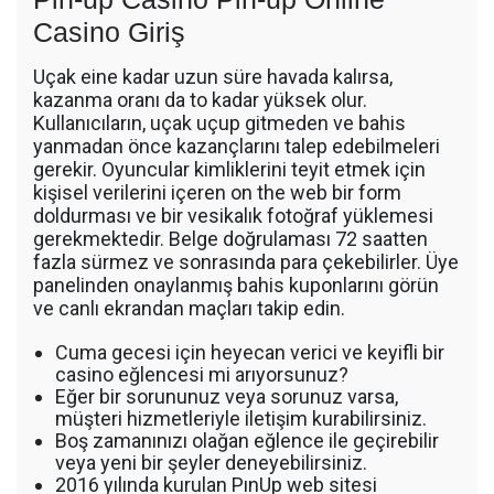
Casino Giriş
Uçak eine kadar uzun süre havada kalırsa,
kazanma oranı da to kadar yüksek olur.
Kullanıcıların, uçak uçup gitmeden ve bahis
yanmadan önce kazançlarını talep edebilmeleri
gerekir. Oyuncular kimliklerini teyit etmek için
kişisel verilerini içeren on the web bir form
doldurması ve bir vesikalık fotoğraf yüklemesi
gerekmektedir. Belge doğrulaması 72 saatten
fazla sürmez ve sonrasında para çekebilirler. Üye
panelinden onaylanmış bahis kuponlarını görün
ve canlı ekrandan maçları takip edin.
Cuma gecesi için heyecan verici ve keyifli bir
casino eğlencesi mi arıyorsunuz?
Eğer bir sorununuz veya sorunuz varsa,
müşteri hizmetleriyle iletişim kurabilirsiniz.
Boş zamanınızı olağan eğlence ile geçirebilir
veya yeni bir şeyler deneyebilirsiniz.
2016 yılında kurulan PınUp web sitesi