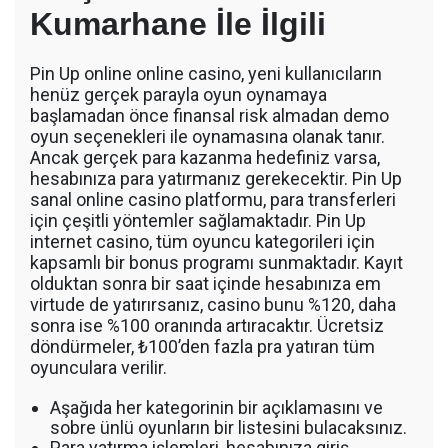
Kumarhane İle İlgili
Pin Up online online casino, yeni kullanıcıların
henüz gerçek parayla oyun oynamaya
başlamadan önce finansal risk almadan demo
oyun seçenekleri ile oynamasına olanak tanır.
Ancak gerçek para kazanma hedefiniz varsa,
hesabınıza para yatırmanız gerekecektir. Pin Up
sanal online casino platformu, para transferleri
için çeşitli yöntemler sağlamaktadır. Pin Up
internet casino, tüm oyuncu kategorileri için
kapsamlı bir bonus programı sunmaktadır. Kayıt
olduktan sonra bir saat içinde hesabınıza em
virtude de yatırırsanız, casino bunu %120, daha
sonra ise %100 oranında artıracaktır. Ücretsiz
döndürmeler, ₺100’den fazla pra yatıran tüm
oyunculara verilir.
Aşağıda her kategorinin bir açıklamasını ve
sobre ünlü oyunların bir listesini bulacaksınız.
Para yatırma işlemleri, hesabınıza giriş