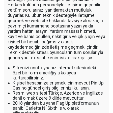
Herkes kulübün personeliyle iletişime geçebilir
ve tüm sorularınızı yanıtlamaktan mutluluk
duyarlar. Kulübün teknik desteğiyle iletişime
geçmek ve web site hakkında tavsiye almak için
çevrimiçi kumarhane postasına yazın ya da
yardım hattını arayın. Yardım masası hizmeti,
kayıt ve bahis ödülleri, nakit giriş ve çıkış için veya
kişisel bir hesabı bağımsız olarak
kaydedemediğinizde iletişime geçmek içindir.
Teknik destek sitesi, oyuncuların tüm sorularıyla
günün your ex saati kesintisiz olarak çalışır.
Şifrenizi unuttuysanız internet sitesindeki
özel bir form aracılığıyla kolayca
kurtarabilirsiniz.
Kişisel hesabınıza erişmek için mevcut Pin Up
Casino güncel giriş bilgilerinizi kullanın.
Resmi web sitesi Türkçe, Azerice ve İngilizce
dahil olmak üzere 9 dilde mevcuttur.
2018 yılından bu yana Flag Up platformunun
sahibi Carletta N. Sixth is v. olarak