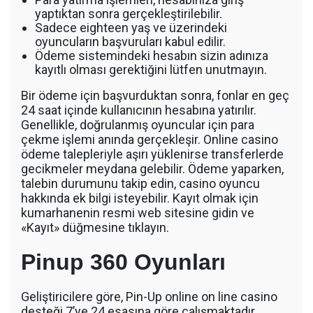
yaptıktan sonra gerçekleştirilebilir.
Sadece eighteen yaş ve üzerindeki
oyuncuların başvuruları kabul edilir.
Ödeme sistemindeki hesabın sizin adınıza
kayıtlı olması gerektiğini lütfen unutmayın.
Bir ödeme için başvurduktan sonra, fonlar en geç
24 saat içinde kullanıcının hesabına yatırılır.
Genellikle, doğrulanmış oyuncular için para
çekme işlemi anında gerçekleşir. Online casino
ödeme talepleriyle aşırı yüklenirse transferlerde
gecikmeler meydana gelebilir. Ödeme yaparken,
talebin durumunu takip edin, casino oyuncu
hakkında ek bilgi isteyebilir. Kayıt olmak için
kumarhanenin resmi web sitesine gidin ve
«Kayıt» düğmesine tıklayın.
Pinup 360 Oyunları
Geliştiricilere göre, Pin-Up online on line casino
desteği 7’ye 24 esasına göre çalışmaktadır.