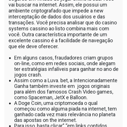
vai buscar na internet. Assim, ele possui um
ambiente criptografado que impede a new
interceptação de dados dos usuários e das
transações. Você precisa analisar que do casino
systems cassino ao listo combina mais com
você. Outra característica importante de um
excelente cassino é a facilidade de navegação
que ele deve oferecer.
Em alguns casos, fraudadores criam grupos
on-line, como em redes sociais, onde alegam
ter estratégias infalíveis para ganhar no ano de
jogos crash.
Assim como a Luva. bet, a Intencionadamente
Ganha também investe em jogos originais
para além dos famosos Crash Video games,
como Spaceman, JetX e Balloon.
A Doge Coin, uma criptomoeda o qual
começou como alguma piada na internet, tem
ganhado cada vez mais relevância no planeta
das apostas on the internet.
Para isso, basta clicar” “em links contidos