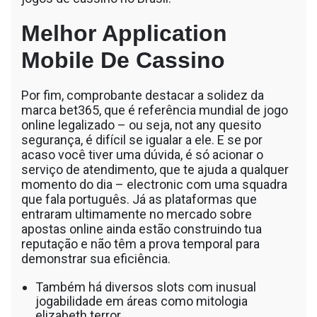
Melhor Application
Mobile De Cassino
Por fim, comprobante destacar a solidez da
marca bet365, que é referência mundial de jogo
online legalizado – ou seja, not any quesito
segurança, é difícil se igualar a ele. E se por
acaso você tiver uma dúvida, é só acionar o
serviço de atendimento, que te ajuda a qualquer
momento do dia – electronic com uma squadra
que fala português. Já as plataformas que
entraram ultimamente no mercado sobre
apostas online ainda estão construindo tua
reputação e não têm a prova temporal para
demonstrar sua eficiência.
Também há diversos slots com inusual
jogabilidade em áreas como mitologia
elizabeth terror.