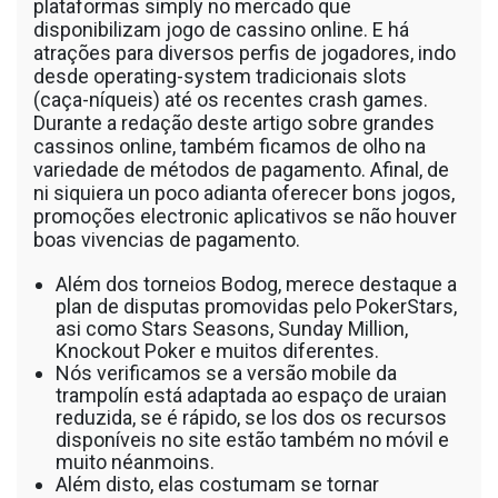
plataformas simply no mercado que
disponibilizam jogo de cassino online. E há
atrações para diversos perfis de jogadores, indo
desde operating-system tradicionais slots
(caça-níqueis) até os recentes crash games.
Durante a redação deste artigo sobre grandes
cassinos online, também ficamos de olho na
variedade de métodos de pagamento. Afinal, de
ni siquiera un poco adianta oferecer bons jogos,
promoções electronic aplicativos se não houver
boas vivencias de pagamento.
Além dos torneios Bodog, merece destaque a
plan de disputas promovidas pelo PokerStars,
asi como Stars Seasons, Sunday Million,
Knockout Poker e muitos diferentes.
Nós verificamos se a versão mobile da
trampolín está adaptada ao espaço de uraian
reduzida, se é rápido, se los dos os recursos
disponíveis no site estão também no móvil e
muito néanmoins.
Além disto, elas costumam se tornar