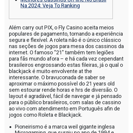
Na 2024: Veja To Ranking
Além carry out PIX, o Fly Casino aceita meios
populares de pagamento, tornando a experiência
segura e flexível. A roleta não é o único clássico
nas seções de jogos para mesa dos cassinos da
internet. O famoso “21″ também tem legiões
para fãs mundo afora – e há cada vez cependant
brasileiros engrossando estas fileiras, já o qual o
blackjack é muito envolvente at the
interessante. O bravuconada de saber se
aproximar o máximo possível do 21 years old
sem estourar rende horas e hrs de diversão. O
layout é agradável, fácil de navegar e já pensado
para o público brasileiros, com salas de cassino
ao vivo com atendimento em Português afin de
jogos como Roleta e Blackjack.
Pioneirismo é a marca weil gigante inglesa
Microgaming, que surgiu no ano de 1994 e