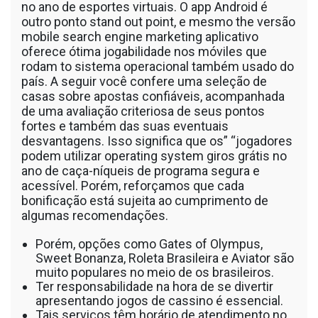
no ano de esportes virtuais. O app Android é
outro ponto stand out point, e mesmo the versão
mobile search engine marketing aplicativo
oferece ótima jogabilidade nos móviles que
rodam to sistema operacional também usado do
país. A seguir você confere uma seleção de
casas sobre apostas confiáveis, acompanhada
de uma avaliação criteriosa de seus pontos
fortes e também das suas eventuais
desvantagens. Isso significa que os” “jogadores
podem utilizar operating system giros grátis no
ano de caça-níqueis de programa segura e
acessível. Porém, reforçamos que cada
bonificação está sujeita ao cumprimento de
algumas recomendações.
Porém, opções como Gates of Olympus,
Sweet Bonanza, Roleta Brasileira e Aviator são
muito populares no meio de os brasileiros.
Ter responsabilidade na hora de se divertir
apresentando jogos de cassino é essencial.
Tais serviços têm horário de atendimento no