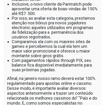
Inclusive, o novo cliente da Parimatch pode
aproveitar uma oferta de boas-vindas de 150%
até R$7. 500.
Por isso, ao avaliar esta categoria, prestamos
atenção nos bônus pra novos jogadores
electronic aqueles utilizados em programas
de fidelização para a permanência dos
usuários registrados.
Comparamos ela com os maiores sites de
games e percebemos la cual ela tem um
maior valor promocional e oferece u maior
montante sobre giros grátis.
Com pagamentos rápidos through PIX, seu
balance fica disponível imediatamente para
suas próximas jogadas.
Afinal, na janeiro nosso ramo deverá estar 100%
regulamentado para apostas online e cassino.
Desse modo, é importante avaliar diversos
aspectos anteriormente a trazer um conteúdo
relacionada os melhores cassinos do” “País e do
mundo. E, como somos especialistas no