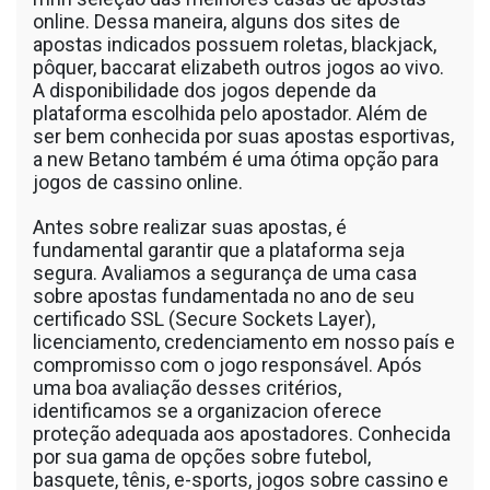
online. Dessa maneira, alguns dos sites de
apostas indicados possuem roletas, blackjack,
pôquer, baccarat elizabeth outros jogos ao vivo.
A disponibilidade dos jogos depende da
plataforma escolhida pelo apostador. Além de
ser bem conhecida por suas apostas esportivas,
a new Betano também é uma ótima opção para
jogos de cassino online.
Antes sobre realizar suas apostas, é
fundamental garantir que a plataforma seja
segura. Avaliamos a segurança de uma casa
sobre apostas fundamentada no ano de seu
certificado SSL (Secure Sockets Layer),
licenciamento, credenciamento em nosso país e
compromisso com o jogo responsável. Após
uma boa avaliação desses critérios,
identificamos se a organizacion oferece
proteção adequada aos apostadores. Conhecida
por sua gama de opções sobre futebol,
basquete, tênis, e-sports, jogos sobre cassino e