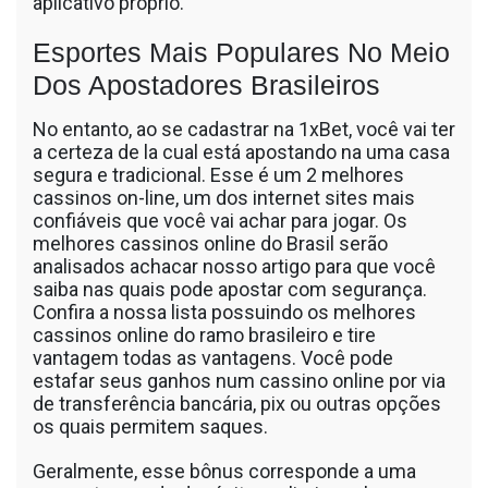
aplicativo próprio.
Esportes Mais Populares No Meio
Dos Apostadores Brasileiros
No entanto, ao se cadastrar na 1xBet, você vai ter
a certeza de la cual está apostando na uma casa
segura e tradicional. Esse é um 2 melhores
cassinos on-line, um dos internet sites mais
confiáveis que você vai achar para jogar. Os
melhores cassinos online do Brasil serão
analisados achacar nosso artigo para que você
saiba nas quais pode apostar com segurança.
Confira a nossa lista possuindo os melhores
cassinos online do ramo brasileiro e tire
vantagem todas as vantagens. Você pode
estafar seus ganhos num cassino online por via
de transferência bancária, pix ou outras opções
os quais permitem saques.
Geralmente, esse bônus corresponde a uma