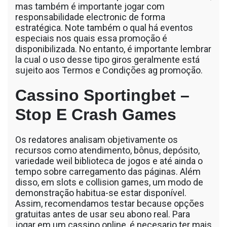
mas também é importante jogar com
responsabilidade electronic de forma
estratégica. Note também o qual há eventos
especiais nos quais essa promoção é
disponibilizada. No entanto, é importante lembrar
la cual o uso desse tipo giros geralmente está
sujeito aos Termos e Condições ag promoção.
Cassino Sportingbet –
Stop E Crash Games
Os redatores analisam objetivamente os
recursos como atendimento, bônus, depósito,
variedade weil biblioteca de jogos e até ainda o
tempo sobre carregamento das páginas. Além
disso, em slots e collision games, um modo de
demonstração habitua-se estar disponível.
Assim, recomendamos testar because opções
gratuitas antes de usar seu abono real. Para
jogar em um cassino online, é necesario ter mais