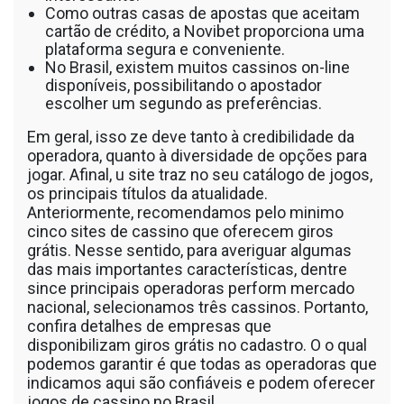
Como outras casas de apostas que aceitam
cartão de crédito, a Novibet proporciona uma
plataforma segura e conveniente.
No Brasil, existem muitos cassinos on-line
disponíveis, possibilitando o apostador
escolher um segundo as preferências.
Em geral, isso ze deve tanto à credibilidade da
operadora, quanto à diversidade de opções para
jogar. Afinal, u site traz no seu catálogo de jogos,
os principais títulos da atualidade.
Anteriormente, recomendamos pelo minimo
cinco sites de cassino que oferecem giros
grátis. Nesse sentido, para averiguar algumas
das mais importantes características, dentre
since principais operadoras perform mercado
nacional, selecionamos três cassinos. Portanto,
confira detalhes de empresas que
disponibilizam giros grátis no cadastro. O o qual
podemos garantir é que todas as operadoras que
indicamos aqui são confiáveis e podem oferecer
jogos de cassino no Brasil.