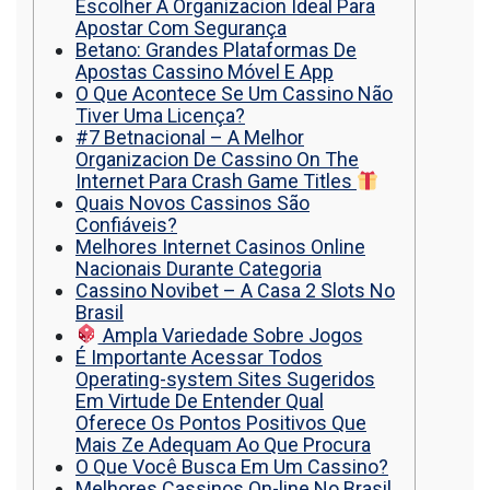
Escolher A Organizacion Ideal Para
Apostar Com Segurança
Betano: Grandes Plataformas De
Apostas Cassino Móvel E App
O Que Acontece Se Um Cassino Não
Tiver Uma Licença?
#7 Betnacional – A Melhor
Organizacion De Cassino On The
Internet Para Crash Game Titles
Quais Novos Cassinos São
Confiáveis?
Melhores Internet Casinos Online
Nacionais Durante Categoria
Cassino Novibet – A Casa 2 Slots No
Brasil
Ampla Variedade Sobre Jogos
É Importante Acessar Todos
Operating-system Sites Sugeridos
Em Virtude De Entender Qual
Oferece Os Pontos Positivos Que
Mais Ze Adequam Ao Que Procura
O Que Você Busca Em Um Cassino?
Melhores Cassinos On-line No Brasil