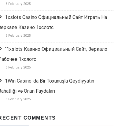
6 February 2025
1xslots Casino Официальный Сайт Играть На
Зеркале Казино 1хслотс
6 February 2025
“1xslots Казино Официальный Сайт, Зеркало
Рабочее 1хслотс
6 February 2025
1Win Casino-da Bir Toxunuşla Qeydiyyatın
Rahatlığı və Onun Faydaları
6 February 2025
RECENT COMMENTS