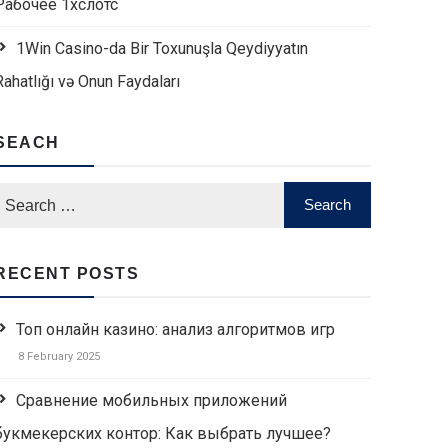
Рабочее 1хслотс
1Win Casino-da Bir Toxunuşla Qeydiyyatın
Rahatlığı və Onun Faydaları
SEACH
RECENT POSTS
Топ онлайн казино: анализ алгоритмов игр
8 February 2025
Сравнение мобильных приложений
букмекерских контор: Как выбрать лучшее?