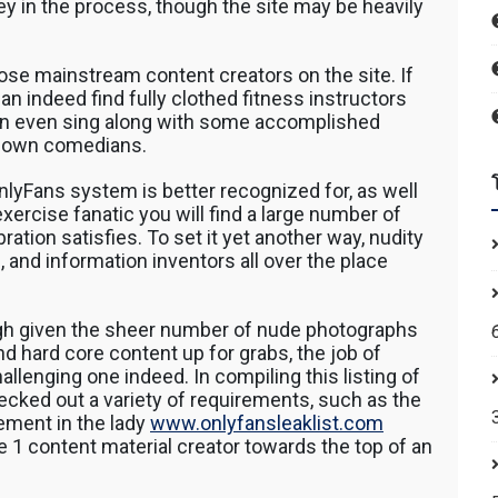
 โดยรถ
in the process, though the site may be heavily
นค้า โดย
 รถตัก
200 รถ
those mainstream content creators on the site. If
AT 312
can indeed find fully clothed fitness instructors
 120
can even sing along with some accomplished
known comedians.
nlyFans system is better recognized for, as well
xercise fanatic you will find a large number of
ration satisfies. To set it yet another way, nudity
and information inventors all over the place
ough given the sheer number of nude photographs
 hard core content up for grabs, the job of
allenging one indeed. In compiling this listing of
ked out a variety of requirements, such as the
ement in the lady
www.onlyfansleaklist.com
ce 1 content material creator towards the top of an