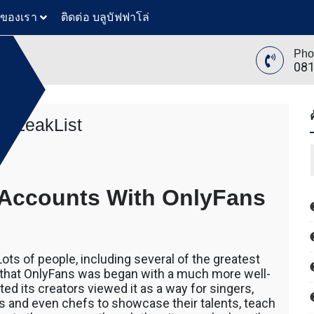
วของเรา
ติดต่อ บลูบัฟฟาโล่
Pho
081
nsLeakList
ย
ล่
on
t
ทันสมัย
Only
ขุดดิน
Fans
ับ ตัก
 Accounts With OnlyFans
Photo
 โดยรถ
Leaks
นค้า โดย
OnlyFansLeakList
 รถตัก
200 รถ
AT 312
Lots of people, including several of the greatest
 120
 that OnlyFans was began with a much more well-
ขุดดิน
ed its creators viewed it as a way for singers,
ับ ตัก
rs and even chefs to showcase their talents, teach