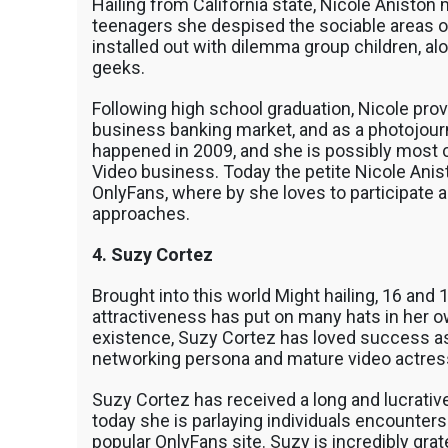
Hailing from California state, Nicole Anisto
teenagers she despised the sociable areas o
installed out with dilemma group children, al
geeks.
Following high school graduation, Nicole pro
business banking market, and as a photojournali
happened in 2009, and she is possibly most
Video business. Today the petite Nicole Anis
OnlyFans, where by she loves to participate 
approaches.
4. Suzy Cortez
Brought into this world Might hailing, 16 and 
attractiveness has put on many hats in her o
existence, Suzy Cortez has loved success as 
networking persona and mature video actres
Suzy Cortez has received a long and lucrative 
today she is parlaying individuals encounter
popular OnlyFans site. Suzy is incredibly gra