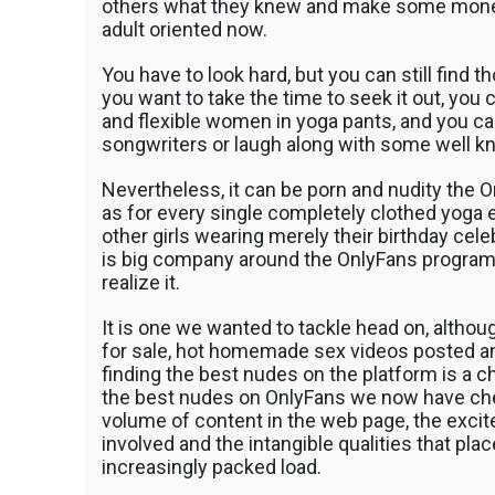
วู๊ดชิป ตักแร่ ตักสินค้าต่างๆ ขนย้ายเครื่องจักร
others what they knew and make some money 
เทลเลอร์ รถพื้นเรียบชานต่ำ (Low bed) ขนส่งสิ
adult oriented now.
รถพ่วงดั๊มพ์ จำหน่ายดิน หิน ทราย รับเหมาถมที่
CAT 950 รถตัก Komatsu WA 380 WA 320 WA 
You have to look hard, but you can still find 
ตัก Hitachi ZW 220 ZW 180 แบ็คโฮ CAT 320 C
you want to take the time to seek it out, you 
แบ็คโฮ Komatsu PC 200 LC บูมยาว PC 200 PC
and flexible women in yoga pants, and you 
แบ็คโฮ Kobelco SK 210 บูมยาว SK 200 SK 140
songwriters or laugh along with some well 
Nevertheless, it can be porn and nudity the O
as for every single completely clothed yoga e
other girls wearing merely their birthday celeb
is big company around the OnlyFans program, 
realize it.
It is one we wanted to tackle head on, alth
for sale, hot homemade sex videos posted and
finding the best nudes on the platform is a ch
the best nudes on OnlyFans we now have chec
volume of content in the web page, the excit
involved and the intangible qualities that pla
increasingly packed load.