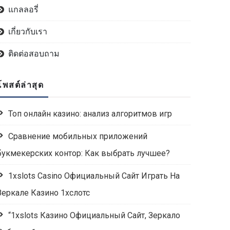
แกลลอรี่
เกี่ยวกับเรา
ติดต่อสอบถาม
โพสต์ล่าสุด
Топ онлайн казино: анализ алгоритмов игр
Сравнение мобильных приложений
букмекерских контор: Как выбрать лучшее?
1xslots Casino Официальный Сайт Играть На
Зеркале Казино 1хслотс
“1xslots Казино Официальный Сайт, Зеркало