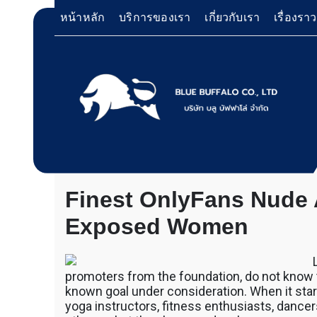
Skip
หน้าหลัก
บริการของเรา
เกี่ยวกับเรา
เรื่องรา
to
content
Only Fans Photo Leaks OnlyFa
บริการให้เช่าเครื่องจักร สำหรับใช้งานทั่วไป โด
Bluebuffalo บลูบัฟฟาโ
9 August 2023
ดอน ฐิตวัฒนะสกุล
no commen
เครื่องจักรที่นำมาบริการเป็นเครื่องจักรรุ่นใหม่ 
ทำงานรวดเร็ว ได้ผลงานที่คุ้มค่า ราคายุติธรรม 
ให้บริการเช่าเครื่องจักร
ตักหิน ตักทราย ตักถ่านหิน ตักกะลาปาร์ม ตักไม้ส
Finest OnlyFans Nude
วู๊ดชิป ตักแร่ ตักสินค้าต่างๆ ขนย้ายเครื่องจักร
อย่างมืออาชีพ
เทลเลอร์ รถพื้นเรียบชานต่ำ (Low bed) ขนส่งสิ
Exposed Women
รถพ่วงดั๊มพ์ จำหน่ายดิน หิน ทราย รับเหมาถมที่
CAT 950 รถตัก Komatsu WA 380 WA 320 WA 
ตัก Hitachi ZW 220 ZW 180 แบ็คโฮ CAT 320 C
แบ็คโฮ Komatsu PC 200 LC บูมยาว PC 200 PC
promoters from the foundation, do not know
แบ็คโฮ Kobelco SK 210 บูมยาว SK 200 SK 140
known goal under consideration. When it start
ตักหิน ตักทราย ตักถ่านหิน ตักกะลาปาร์ม ตักไม้ส
yoga instructors, fitness enthusiasts, dance