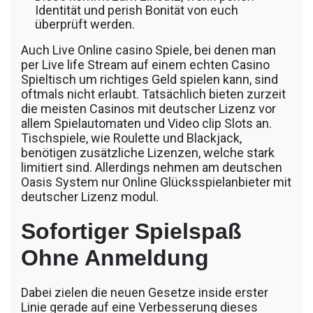
Identität und perish Bonität von euch
überprüft werden.
Auch Live Online casino Spiele, bei denen man
per Live life Stream auf einem echten Casino
Spieltisch um richtiges Geld spielen kann, sind
oftmals nicht erlaubt. Tatsächlich bieten zurzeit
die meisten Casinos mit deutscher Lizenz vor
allem Spielautomaten und Video clip Slots an.
Tischspiele, wie Roulette und Blackjack,
benötigen zusätzliche Lizenzen, welche stark
limitiert sind. Allerdings nehmen am deutschen
Oasis System nur Online Glücksspielanbieter mit
deutscher Lizenz modul.
Sofortiger Spielspaß
Ohne Anmeldung
Dabei zielen die neuen Gesetze inside erster
Linie gerade auf eine Verbesserung dieses