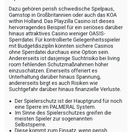
Dazu gehören perish schwedische Spelpaus,
Gamstop in Großbritannien oder auch das KOA
within Holland. Das Playzilla Casino ist dieses
hervorragendes Beispiel für ein seriöses darüber
hinaus attraktives Casino weniger OASIS-
Sperrdatei. Für kontrollierte Gelegenheitsspieler
mit Budgetdisziplin könnten sichere Casinos
ohne Sperrdatei durchaus eine Option sein.
Andererseits ist dasjenige Suchtrisiko bei living
room fehlenden Schutzmaßnahmen höher
einzuschätzen. Einerseits offeriert es
Unterhaltung darüber hinaus Spannung,
andererseits birgt es auch Risiken wie
Suchtgefahr darüber hinaus finanzielle Verluste.
Der Spielerschutz ist der Hauptgrund für noch
eine Sperre im PALMERAL System.
Im Sinne des Spielerschutzes greifen die
meisten Spieler zur sogenannten
Selbstsperre.
Diese kommt zum Einsatz, wenn perish