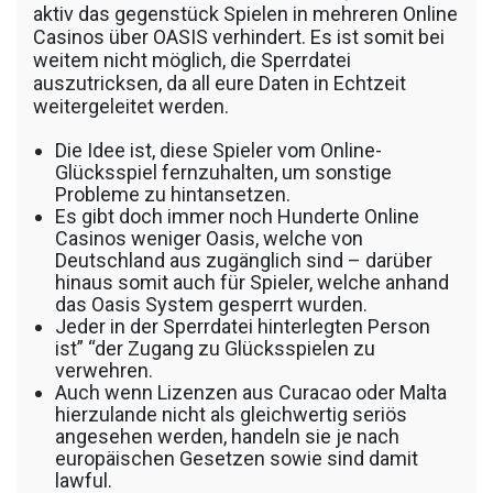
aktiv das gegenstück Spielen in mehreren Online
Casinos über OASIS verhindert. Es ist somit bei
weitem nicht möglich, die Sperrdatei
auszutricksen, da all eure Daten in Echtzeit
weitergeleitet werden.
Die Idee ist, diese Spieler vom Online-
Glücksspiel fernzuhalten, um sonstige
Probleme zu hintansetzen.
Es gibt doch immer noch Hunderte Online
Casinos weniger Oasis, welche von
Deutschland aus zugänglich sind – darüber
hinaus somit auch für Spieler, welche anhand
das Oasis System gesperrt wurden.
Jeder in der Sperrdatei hinterlegten Person
ist” “der Zugang zu Glücksspielen zu
verwehren.
Auch wenn Lizenzen aus Curacao oder Malta
hierzulande nicht als gleichwertig seriös
angesehen werden, handeln sie je nach
europäischen Gesetzen sowie sind damit
lawful.