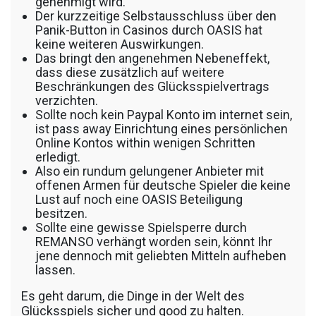
genehmigt wird.
Der kurzzeitige Selbstausschluss über den
Panik-Button in Casinos durch OASIS hat
keine weiteren Auswirkungen.
Das bringt den angenehmen Nebeneffekt,
dass diese zusätzlich auf weitere
Beschränkungen des Glücksspielvertrags
verzichten.
Sollte noch kein Paypal Konto im internet sein,
ist pass away Einrichtung eines persönlichen
Online Kontos within wenigen Schritten
erledigt.
Also ein rundum gelungener Anbieter mit
offenen Armen für deutsche Spieler die keine
Lust auf noch eine OASIS Beteiligung
besitzen.
Sollte eine gewisse Spielsperre durch
REMANSO verhängt worden sein, könnt Ihr
jene dennoch mit geliebten Mitteln aufheben
lassen.
Es geht darum, die Dinge in der Welt des
Glücksspiels sicher und good zu halten.