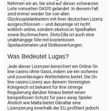
Nehmen wir an, Sie sind auf dieser schwarzen
Liste vonseiten OASIS gelandet. In diesem Fall
sind immer wieder Sie von allen
Glücksspielanbietern mit ihrer deutschen Lizenz
ausgeschlossen – und dasjenige ist nicht
wirklich online, sondern ebenso in Spielhallen
sowie Buchmachern. SlotoZilla ist auch eine
unabhängige Site mit kostenlosen
Spielautomaten und Slotbewertungen.
Was Bedeutet Lugas?
Jede dieser Lizenzen bereichert ein Online On
line casino ohne Oasis, indem sie ein sicheres
und zuverlässiges Wetterlebnis bietet. Die On
line casino Lizenz aus deinem Vereinigten
Königreich ist bekannt für ihre strenge
Regulierung darüber hinaus bietet einen
beispiellosen Schutz für pass away Spieler.
Ähnlich wie Malta bietet Gibraltar eine
Lizenzierung innerhalb der EU, profitiert jedoch