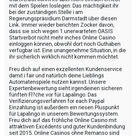
mit dem Spielen loslegen. Das mächtigkeit ihr
bei der zuständigen Stelle i am
Regierungspräsidium Darmstadt über diesen
Link. Immer wieder berichten Zocker davon,
dass sie sich wegen 1 unerwarteten OASIS
Startverbot nicht mehr inches Online Casino
einloggen können, obwohl dort noch Guthaben
verfügbar ist. Eine unangenehme Situation, in die
ihr sicherlich wirklich nicht kommen möchtet.
Freu dich auf einen exzellenten Kundenservice
damit i fair und natürlich deine Lieblings
Automatenspiele nutzen kannst. Unsere
Expertenbewertung sieht irgendeinen sicheren
fünften Fl?che vor für Lapalingo. Das
Verifizierungsverfahren for each Paypal
Einzahlung ist außerdem ein riesen Pluspunkt
für Lapalingo in unserem Bewertungssystem.
Freu dich auf das fröhliche Online Casino mit
attraktiven Excédents und guter Kundenbindung
seit 2015. Online Casinos ohne Remanso sind