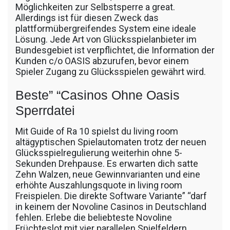
Möglichkeiten zur Selbstsperre a great.
Allerdings ist für diesen Zweck das
plattformübergreifendes System eine ideale
Lösung. Jede Art von Glücksspielanbieter im
Bundesgebiet ist verpflichtet, die Information der
Kunden c/o OASIS abzurufen, bevor einem
Spieler Zugang zu Glücksspielen gewährt wird.
Beste” “Casinos Ohne Oasis
Sperrdatei
Mit Guide of Ra 10 spielst du living room
altägyptischen Spielautomaten trotz der neuen
Glücksspielregulierung weiterhin ohne 5-
Sekunden Drehpause. Es erwarten dich satte
Zehn Walzen, neue Gewinnvarianten und eine
erhöhte Auszahlungsquote in living room
Freispielen. Die direkte Software Variante” “darf
in keinem der Novoline Casinos in Deutschland
fehlen. Erlebe die beliebteste Novoline
Früchteslot mit vier parallelen Spielfeldern.