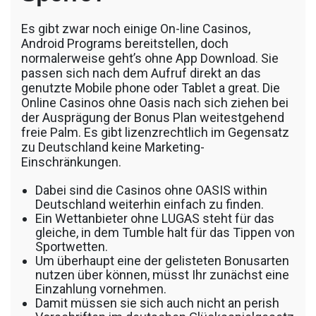
Es gibt zwar noch einige On-line Casinos,
Android Programs bereitstellen, doch
normalerweise geht’s ohne App Download. Sie
passen sich nach dem Aufruf direkt an das
genutzte Mobile phone oder Tablet a great. Die
Online Casinos ohne Oasis nach sich ziehen bei
der Ausprägung der Bonus Plan weitestgehend
freie Palm. Es gibt lizenzrechtlich im Gegensatz
zu Deutschland keine Marketing-
Einschränkungen.
Dabei sind die Casinos ohne OASIS within
Deutschland weiterhin einfach zu finden.
Ein Wettanbieter ohne LUGAS steht für das
gleiche, in dem Tumble halt für das Tippen von
Sportwetten.
Um überhaupt eine der gelisteten Bonusarten
nutzen über können, müsst Ihr zunächst eine
Einzahlung vornehmen.
Damit müssen sie sich auch nicht an perish