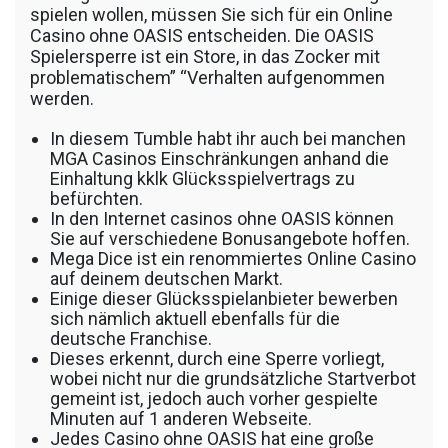
spielen wollen, müssen Sie sich für ein Online
Casino ohne OASIS entscheiden. Die OASIS
Spielersperre ist ein Store, in das Zocker mit
problematischem” “Verhalten aufgenommen
werden.
In diesem Tumble habt ihr auch bei manchen
MGA Casinos Einschränkungen anhand die
Einhaltung kklk Glücksspielvertrags zu
befürchten.
In den Internet casinos ohne OASIS können
Sie auf verschiedene Bonusangebote hoffen.
Mega Dice ist ein renommiertes Online Casino
auf deinem deutschen Markt.
Einige dieser Glücksspielanbieter bewerben
sich nämlich aktuell ebenfalls für die
deutsche Franchise.
Dieses erkennt, durch eine Sperre vorliegt,
wobei nicht nur die grundsätzliche Startverbot
gemeint ist, jedoch auch vorher gespielte
Minuten auf 1 anderen Webseite.
Jedes Casino ohne OASIS hat eine große