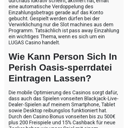
durchaus lukrativ scheint, aktiviert hat, erhält
eine automatische Verdoppelung des
Einzahlungsbetrags gerade auf das Konto
gebucht. Gespielt werden dürfen bei der
Verwirklichung nur die Slot machines aus dem
Programm. Tatsächlich ist pass away Einzahlung
ein wichtiges Thema, wenn es sich um ein
LUGAS Casino handelt.
Wie Kann Person Sich In
Perish Oasis-sperrdatei
Eintragen Lassen?
Die mobile Optimierung des Casinos sorgt dafür,
dass auch das Spielen vonseiten Blackjack-Live-
Dealer-Spielen auf meinem Smartphone, Tablet
sowie Desktop reibungslos funktioniert hat.
Durch den Casino Bonus vonseiten bis zu 500€
plus 200 Freispiele und 15% Cashback für neue