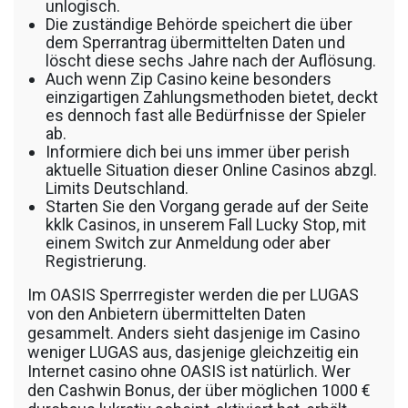
unlogisch.
Die zuständige Behörde speichert die über
dem Sperrantrag übermittelten Daten und
löscht diese sechs Jahre nach der Auflösung.
Auch wenn Zip Casino keine besonders
einzigartigen Zahlungsmethoden bietet, deckt
es dennoch fast alle Bedürfnisse der Spieler
ab.
Informiere dich bei uns immer über perish
aktuelle Situation dieser Online Casinos abzgl.
Limits Deutschland.
Starten Sie den Vorgang gerade auf der Seite
kklk Casinos, in unserem Fall Lucky Stop, mit
einem Switch zur Anmeldung oder aber
Registrierung.
Im OASIS Sperrregister werden die per LUGAS
von den Anbietern übermittelten Daten
gesammelt. Anders sieht dasjenige im Casino
weniger LUGAS aus, dasjenige gleichzeitig ein
Internet casino ohne OASIS ist natürlich. Wer
den Cashwin Bonus, der über möglichen 1000 €