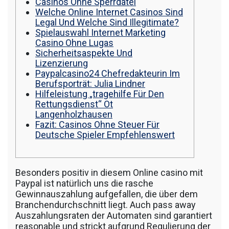
Casinos Ohne Sperrdatei
Welche Online Internet Casinos Sind
Legal Und Welche Sind Illegitimate?
Spielauswahl Internet Marketing
Casino Ohne Lugas
Sicherheitsaspekte Und
Lizenzierung
Paypalcasino24 Chefredakteurin Im
Berufsporträt: Julia Lindner
Hilfeleistung „tragehilfe Für Den
Rettungsdienst“ Ot
Langenholzhausen
Fazit: Casinos Ohne Steuer Für
Deutsche Spieler Empfehlenswert
Besonders positiv in diesem Online casino mit
Paypal ist natürlich uns die rasche
Gewinnauszahlung aufgefallen, die über dem
Branchendurchschnitt liegt. Auch pass away
Auszahlungsraten der Automaten sind garantiert
reasonable und strickt aufgrund Regulierung der