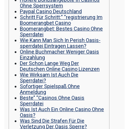
รถพื้นเรียบชานต่ำ (Low bed) ขนส่งสินค้า โดย
Ohne Sperrsystem
รถพ่วงดั๊มพ์ จำหน่ายดิน หิน ทราย รับเหมาถม
Paypal Casino Deutschland
ที่ รถตัก CAT 950 รถตัก Komatsu WA 380 WA
Schritt Für Schritt:” “registrierung Im
320 WA 200 รถตัก Hitachi ZW 220 ZW 180
Boomerangbet Casino
แบ็คโฮ CAT 320 CAT 312 แบ็คโฮ Komatsu
Boomerangbet: Bestes Casino Ohne
PC 200 LC บูมยาว PC 200 PC 120 แบ็คโฮ
Sperrdatei
Kobelco SK 210 บูมยาว SK 200 SK 140
Wie Kann Man Sich In Perish Oasis-
sperrdatei Eintragen Lassen?
Online Buchmacher Weniger Oasis
Einzahlung
Der Schon Lange Weg Der
Deutschen Online Casino Lizenzen
Wie Wirksam Ist Auch Die
Sperrdatei?
Sofortiger Spielspaß Ohne
Anmeldung
Beste” “Casinos Ohne Oasis
Sperrdatei
Was Ist Auch Ein Online Casino Ohne
Oasis?
Wаs Sіnd Dіе Strаfеn Für Dіе
Vеrlеtzung Dеr Oasis Spеrrе?