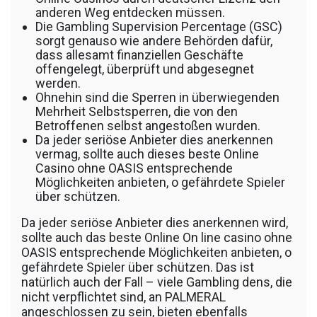
anderen Weg entdecken müssen.
Die Gambling Supervision Percentage (GSC)
sorgt genauso wie andere Behörden dafür,
dass allesamt finanziellen Geschäfte
offengelegt, überprüft und abgesegnet
werden.
Ohnehin sind die Sperren in überwiegenden
Mehrheit Selbstsperren, die von den
Betroffenen selbst angestoßen wurden.
Da jeder seriöse Anbieter dies anerkennen
vermag, sollte auch dieses beste Online
Casino ohne OASIS entsprechende
Möglichkeiten anbieten, o gefährdete Spieler
über schützen.
Da jeder seriöse Anbieter dies anerkennen wird,
sollte auch das beste Online On line casino ohne
OASIS entsprechende Möglichkeiten anbieten, o
gefährdete Spieler über schützen. Das ist
natürlich auch der Fall – viele Gambling dens, die
nicht verpflichtet sind, an PALMERAL
angeschlossen zu sein, bieten ebenfalls