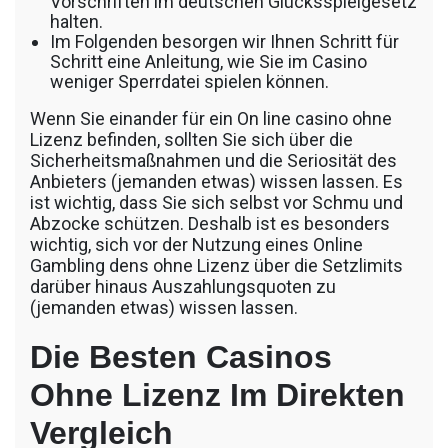
Vorschriften im deutschen Glücksspielgesetz
halten.
Im Folgenden besorgen wir Ihnen Schritt für
Schritt eine Anleitung, wie Sie im Casino
weniger Sperrdatei spielen können.
Wenn Sie einander für ein On line casino ohne
Lizenz befinden, sollten Sie sich über die
Sicherheitsmaßnahmen und die Seriosität des
Anbieters (jemanden etwas) wissen lassen. Es
ist wichtig, dass Sie sich selbst vor Schmu und
Abzocke schützen. Deshalb ist es besonders
wichtig, sich vor der Nutzung eines Online
Gambling dens ohne Lizenz über die Setzlimits
darüber hinaus Auszahlungsquoten zu
(jemanden etwas) wissen lassen.
Die Besten Casinos
Ohne Lizenz Im Direkten
Vergleich