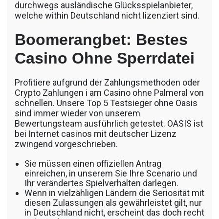
durchwegs ausländische Glücksspielanbieter,
welche within Deutschland nicht lizenziert sind.
Boomerangbet: Bestes
Casino Ohne Sperrdatei
Profitiere aufgrund der Zahlungsmethoden oder
Crypto Zahlungen i am Casino ohne Palmeral von
schnellen. Unsere Top 5 Testsieger ohne Oasis
sind immer wieder von unserem
Bewertungsteam ausführlich getestet. OASIS ist
bei Internet casinos mit deutscher Lizenz
zwingend vorgeschrieben.
Sie müssen einen offiziellen Antrag
einreichen, in unserem Sie Ihre Scenario und
Ihr verändertes Spielverhalten darlegen.
Wenn in vielzähligen Ländern die Seriosität mit
diesen Zulassungen als gewährleistet gilt, nur
in Deutschland nicht, erscheint das doch recht