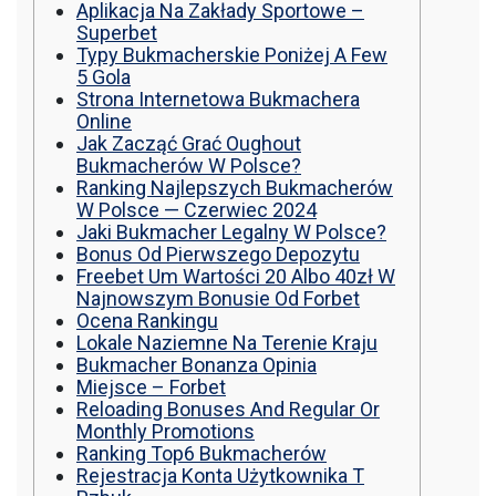
Aplikacja Na Zakłady Sportowe –
รถพื้นเรียบชานต่ำ (Low bed) ขนส่งสินค้า โดย
Superbet
รถพ่วงดั๊มพ์ จำหน่ายดิน หิน ทราย รับเหมาถม
Typy Bukmacherskie Poniżej A Few
ที่ รถตัก CAT 950 รถตัก Komatsu WA 380 WA
5 Gola
320 WA 200 รถตัก Hitachi ZW 220 ZW 180
Strona Internetowa Bukmachera
แบ็คโฮ CAT 320 CAT 312 แบ็คโฮ Komatsu
Online
PC 200 LC บูมยาว PC 200 PC 120 แบ็คโฮ
Jak Zacząć Grać Oughout
Kobelco SK 210 บูมยาว SK 200 SK 140
Bukmacherów W Polsce?
Ranking Najlepszych Bukmacherów
W Polsce — Czerwiec 2024
Jaki Bukmacher Legalny W Polsce?
Bonus Od Pierwszego Depozytu
Freebet Um Wartości 20 Albo 40zł W
Najnowszym Bonusie Od Forbet
Ocena Rankingu
Lokale Naziemne Na Terenie Kraju
Bukmacher Bonanza Opinia
Miejsce – Forbet
Reloading Bonuses And Regular Or
Monthly Promotions
Ranking Top6 Bukmacherów
Rejestracja Konta Użytkownika T