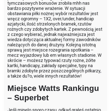
tymczasowych bonusów zrobiła mhh nas
bardzo pozytywne wrażenie. W sytuacji
obstawiania piłki nożnej wybór rezultatów jest
wręcz ogromny – 1X2, over/under, handicap
azjatycki, ilość strzelonych bramek, rzutów
rożnych czy zdobytych kartek. Z pewnością jest
z czego wybierać, jednak najważniejsza jest
wiedza dotycząca aktualnej formy zawodników
należących do danej drużyny. Kolejną istotną
sprawą jest miejsce rozegrania spotkania –
mecz wyjazdowy lub em własnych stadionie. W
skrócie – możesz typować rzuty rożne, żółte
kartki, handicapy, zakłady specjalne, typy na
bramki zdobyte przez poszczególnych piłkarzy,
a także du?o, wiele innych rezultatów!
Miejsce Watts Rankingu
– Superbet
Jeśli minęło sporo czasu, odkąd grałeś ostatnio