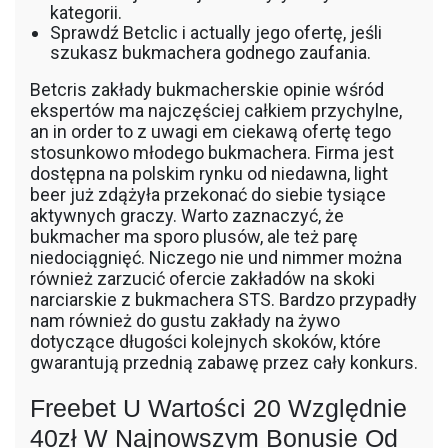
kategorii.
Sprawdź Betclic i actually jego ofertę, jeśli
szukasz bukmachera godnego zaufania.
Betcris zakłady bukmacherskie opinie wśród
ekspertów ma najczęściej całkiem przychylne,
an in order to z uwagi em ciekawą ofertę tego
stosunkowo młodego bukmachera. Firma jest
dostępna na polskim rynku od niedawna, light
beer już zdążyła przekonać do siebie tysiące
aktywnych graczy. Warto zaznaczyć, że
bukmacher ma sporo plusów, ale też parę
niedociągnięć. Niczego nie und nimmer można
również zarzucić ofercie zakładów na skoki
narciarskie z bukmachera STS. Bardzo przypadły
nam również do gustu zakłady na żywo
dotyczące długości kolejnych skoków, które
gwarantują przednią zabawę przez cały konkurs.
Freebet U Wartości 20 Względnie
40zł W Najnowszym Bonusie Od