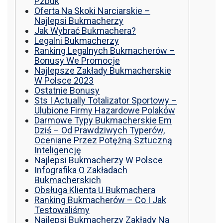
Pzbuk
Oferta Na Skoki Narciarskie –
Najlepsi Bukmacherzy
Jak Wybrać Bukmachera?
Legalni Bukmacherzy
Ranking Legalnych Bukmacherów –
Bonusy We Promocje
Najlepsze Zakłady Bukmacherskie
W Polsce 2023
Ostatnie Bonusy
Sts I Actually Totalizator Sportowy –
Ulubione Firmy Hazardowe Polaków
Darmowe Typy Bukmacherskie Em
Dziś – Od Prawdziwych Typerów,
Oceniane Przez Potężną Sztuczną
Inteligencję
Najlepsi Bukmacherzy W Polsce
Infografika O Zakładach
Bukmacherskich
Obsługa Klienta U Bukmachera
Ranking Bukmacherów – Co I Jak
Testowaliśmy
Najlepsi Bukmacherzy Zakłady Na