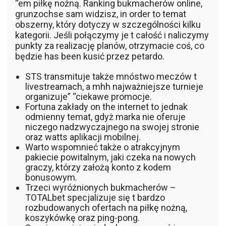
“em piłkę nożną. Ranking bukmacherów online,
grunzochse sam widzisz, in order to temat
obszerny, który dotyczy w szczególności kilku
kategorii. Jeśli połączymy je t całość i naliczymy
punkty za realizację planów, otrzymacie coś, co
będzie has been kusić przez petardo.
STS transmituje także mnóstwo meczów t
livestreamach, a mhh najważniejsze turnieje
organizuje” “ciekawe promocje.
Fortuna zakłady on the internet to jednak
odmienny temat, gdyż marka nie oferuje
niczego nadzwyczajnego na swojej stronie
oraz watts aplikacji mobilnej.
Warto wspomnieć także o atrakcyjnym
pakiecie powitalnym, jaki czeka na nowych
graczy, którzy założą konto z kodem
bonusowym.
Trzeci wyróżnionych bukmacherów –
TOTALbet specjalizuje się t bardzo
rozbudowanych ofertach na piłkę nożną,
koszykówkę oraz ping-pong.