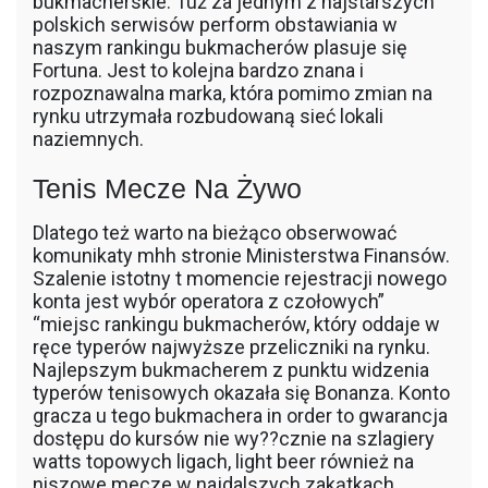
bukmacherskie. Tuż za jednym z najstarszych
polskich serwisów perform obstawiania w
naszym rankingu bukmacherów plasuje się
Fortuna. Jest to kolejna bardzo znana i
rozpoznawalna marka, która pomimo zmian na
rynku utrzymała rozbudowaną sieć lokali
naziemnych.
Tenis Mecze Na Żywo
Dlatego też warto na bieżąco obserwować
komunikaty mhh stronie Ministerstwa Finansów.
Szalenie istotny t momencie rejestracji nowego
konta jest wybór operatora z czołowych”
“miejsc rankingu bukmacherów, który oddaje w
ręce typerów najwyższe przeliczniki na rynku.
Najlepszym bukmacherem z punktu widzenia
typerów tenisowych okazała się Bonanza. Konto
gracza u tego bukmachera in order to gwarancja
dostępu do kursów nie wy??cznie na szlagiery
watts topowych ligach, light beer również na
niszowe mecze w najdalszych zakątkach