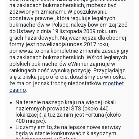
na zakładach bukmacherskich, możesz być
zdziwionym zmianami. W poszukiwaniu
podstawy prawnej, która reguluje legalnych
bukmacherów w Polsce, należy bowiem zajrzeć
do Ustawy z dnia 19 listopada 2009 roku um
grach hazardowych. Najważniejsza dla obecnej
formy jest nowelizacja unces 2017 roku,
ponieważ to ona kompletnie zmieniła zasady gry
na zakładach bukmacherskich. Wśród leglanych
polskich bukmacherów eWinner zajmuje w
rankingach dość wysoką pozycję. Przyglądając
się z bliska jego ofercie, doszliśmy do wniosku,
że ma on jednak trochę niedostatków
mostbet
casino
.
Na terenie naszego kraju najwięcej lokali
naziemnych prowadzi STS (około 440
lokalizacji), a tuż za nim jest Fortuna (około
400 miejsc).
Liczymy em to, że najlepsze nowe serwisy
będą w stanie konkurować z klasycznymi