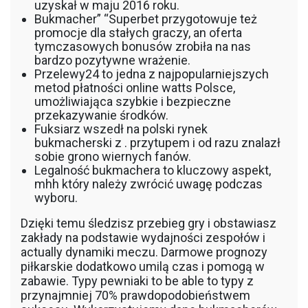
uzyskał w maju 2016 roku.
Bukmacher” “Superbet przygotowuje też
promocje dla stałych graczy, an oferta
tymczasowych bonusów zrobiła na nas
bardzo pozytywne wrażenie.
Przelewy24 to jedna z najpopularniejszych
metod płatności online watts Polsce,
umożliwiająca szybkie i bezpieczne
przekazywanie środków.
Fuksiarz wszedł na polski rynek
bukmacherski z . przytupem i od razu znalazł
sobie grono wiernych fanów.
Legalność bukmachera to kluczowy aspekt,
mhh który należy zwrócić uwagę podczas
wyboru.
Dzięki temu śledzisz przebieg gry i obstawiasz
zakłady na podstawie wydajności zespołów i
actually dynamiki meczu. Darmowe prognozy
piłkarskie dodatkowo umilą czas i pomogą w
zabawie. Typy pewniaki to be able to typy z
przynajmniej 70% prawdopodobieństwem