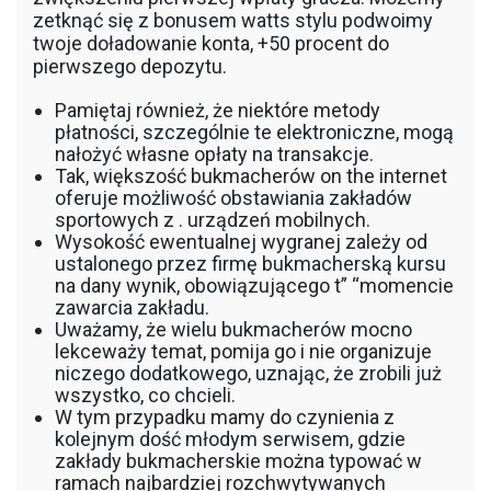
zetknąć się z bonusem watts stylu podwoimy
twoje doładowanie konta, +50 procent do
pierwszego depozytu.
Pamiętaj również, że niektóre metody
płatności, szczególnie te elektroniczne, mogą
nałożyć własne opłaty na transakcje.
Tak, większość bukmacherów on the internet
oferuje możliwość obstawiania zakładów
sportowych z . urządzeń mobilnych.
Wysokość ewentualnej wygranej zależy od
ustalonego przez firmę bukmacherską kursu
na dany wynik, obowiązującego t” “momencie
zawarcia zakładu.
Uważamy, że wielu bukmacherów mocno
lekceważy temat, pomija go i nie organizuje
niczego dodatkowego, uznając, że zrobili już
wszystko, co chcieli.
W tym przypadku mamy do czynienia z
kolejnym dość młodym serwisem, gdzie
zakłady bukmacherskie można typować w
ramach najbardziej rozchwytywanych