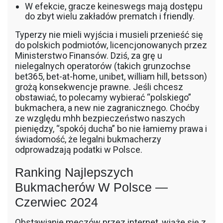
W efekcie, gracze keineswegs mają dostępu
do zbyt wielu zakładów prematch i friendly.
Typerzy nie mieli wyjścia i musieli przenieść się
do polskich podmiotów, licencjonowanych przez
Ministerstwo Finansów. Dziś, za grę u
nielegalnych operatorów (takich grunzochse
bet365, bet-at-home, unibet, william hill, betsson)
grożą konsekwencje prawne. Jeśli chcesz
obstawiać, to polecamy wybierać “polskiego”
bukmachera, a new nie zagranicznego. Choćby
ze względu mhh bezpieczeństwo naszych
pieniędzy, “spokój ducha” bo nie łamiemy prawa i
świadomość, że legalni bukmacherzy
odprowadzają podatki w Polsce.
Ranking Najlepszych
Bukmacherów W Polsce —
Czerwiec 2024
Obstawianie meczów przez internet, wiąże się z