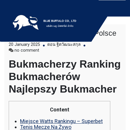
Skip
to
content
“najlepsi Bukmacherzy W Polsce
บริการให้เช่าเครื่องจักร สำหรับใช้งานทั่วไป
Bluebuffalo บลูบัฟฟา
20 January 2025
ดอน ฐิตวัฒนะสกุล
โดยเครื่องจักรที่นำมาบริการเป็นเครื่องจักรรุ่น
on
no comment
ใหม่ ทันสมัย ทำงานรวดเร็ว ได้ผลงานที่คุ้มค่า
โล่ ให้บริการเช่า
“najlepsi
ราคายุติธรรม ขุดดิน ตักหิน ตักทราย ตัก
Bukmacherzy Ranking
Bukmacherzy
ถ่านหิน ตักกะลาปาร์ม ตักไม้สับ ตักวู๊ดชิป ตัก
เครื่องจักร อย่างมือ
W
แร่ ตักสินค้าต่างๆ ขนย้ายเครื่องจักร โดยรถ
Bukmacherów
Polsce
เทลเลอร์ รถพื้นเรียบชานต่ำ (Low bed) ขนส่ง
อาชีพ
สินค้า โดยรถพ่วงดั๊มพ์ จำหน่ายดิน หิน ทราย
Najlepszy Bukmacher
รับเหมาถมที่ รถตัก CAT 950 รถตัก Komatsu
WA 380 WA 320 WA 200 รถตัก Hitachi ZW
220 ZW 180 แบ็คโฮ CAT 320 CAT 312 แบ็ค
โฮ Komatsu PC 200 LC บูมยาว PC 200 PC
Content
120 แบ็คโฮ Kobelco SK 210 บูมยาว SK 200
SK 140ขุดดิน ตักหิน ตักทราย ตักถ่านหิน
Miejsce Watts Rankingu – Superbet
ตักกะลาปาร์ม ตักไม้สับ ตักวู๊ดชิป ตักแร่ ตัก
Tenis Mecze Na Żywo
สินค้าต่างๆ ขนย้ายเครื่องจักร โดยรถเทลเลอร์