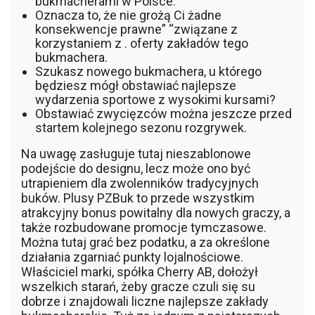
bukmacherami w Polsce.
Oznacza to, że nie grożą Ci żadne
konsekwencje prawne” “związane z
korzystaniem z . oferty zakładów tego
bukmachera.
Szukasz nowego bukmachera, u którego
będziesz mógł obstawiać najlepsze
wydarzenia sportowe z wysokimi kursami?
Obstawiać zwycięzców można jeszcze przed
startem kolejnego sezonu rozgrywek.
Na uwagę zasługuje tutaj nieszablonowe
podejście do designu, lecz może ono być
utrapieniem dla zwolenników tradycyjnych
buków. Plusy PZBuk to przede wszystkim
atrakcyjny bonus powitalny dla nowych graczy, a
także rozbudowane promocje tymczasowe.
Można tutaj grać bez podatku, a za określone
działania zgarniać punkty lojalnościowe.
Właściciel marki, spółka Cherry AB, dołożył
wszelkich starań, żeby gracze czuli się su
dobrze i znajdowali liczne najlepsze zakłady