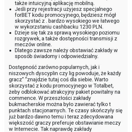
także intuicyjną aplikację mobilną.
Jeśli przy rejestracji użyjesz specjalnego
forBET kodu promocyjnego, będziesz mógł
skorzystać z . bardzo wysokiego we łatwego
w wykorzstaniu cashbacku 1230 PLN.
Dzieje się tak za sprawą wysokiego poziomu
rozgrywek, a także dostępności transmisji z
meczów online.
Dlatego zawsze należy obstawiać zakłady w
sposób świadomy i odpowiedzialny.
Dostępność zarówno popularnych, jak i
niszowych dyscyplin czy lig powoduje, że każdy
gracz” “znajdzie tutaj coś dla siebie. Warto
skorzystać z kodu promocyjnego w Totalbet,
żeby odblokować atrakcyjny pakiet powitalny na
commence. W przeszłości zakłady
bukmacherskie można było zawierać tylko t
punktach stacjonarnych. Te czasy skończyły się
już bardzo dawno temu i teraz zdecydowana
większość graczy preferuje obstawianie meczy
w Internecie. Tak naprawdę zakłady