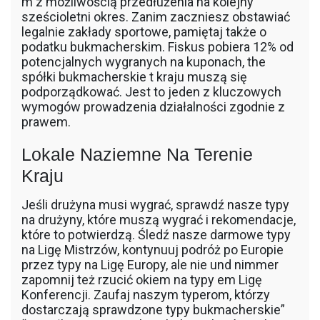
m z możliwością przedłużenia na kolejny
sześcioletni okres. Zanim zaczniesz obstawiać
legalnie zakłady sportowe, pamiętaj także o
podatku bukmacherskim. Fiskus pobiera 12% od
potencjalnych wygranych na kuponach, the
spółki bukmacherskie t kraju muszą się
podporządkować. Jest to jeden z kluczowych
wymogów prowadzenia działalności zgodnie z
prawem.
Lokale Naziemne Na Terenie
Kraju
Jeśli drużyna musi wygrać, sprawdź nasze typy
na drużyny, które muszą wygrać i rekomendacje,
które to potwierdzą. Śledź nasze darmowe typy
na Ligę Mistrzów, kontynuuj podróż po Europie
przez typy na Ligę Europy, ale nie und nimmer
zapomnij też rzucić okiem na typy em Ligę
Konferencji. Zaufaj naszym typerom, którzy
dostarczają sprawdzone typy bukmacherskie”