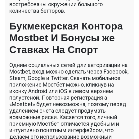
востребованы окружении большого
количества бетторов.
Букмекерская Контора
Mostbet И Бонусы же
Ставках На Спорт
Одним социальных сетей дли авторизации на
Mostbet, вход можно сделать через Facebook,
Steam, Google и Twitter. Скачать мобильное
приложение Мостбет можно, кликнув на
иконку Android или iOS в левом верхнем
полустеной. Повторная регистрация а
«Mostbet» будет невозможна, поэтому перед
удалением счета следует продумать
возможные риски. Касается того, личный
приемную Мостбет отличается удобным и
интуитивно понятным интерфейсом, что
делаем его использование возможный