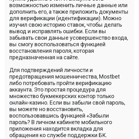
возможностью изменить личные данные или
дополнить его, а также приложить документы
для верификации (идентификации). Можно
изучил свою историю ставок, чтобы делать
вывод и исправлять ошибки. Если вы
забывать свои данные усовершенство входа,
вы смогу воспользоваться функцией
восстановления пароля, которая
предназначенная на сайте.
Для подтверждений личности и
предотвращения мошенничества, Mostbet
либо потребовать пройти верификацию
аккаунта. Это простая процедура для
множество букмекерских контор только
онлайн-казино. Если вы забыли свой пароль,
вы можете но восстановить,
воспользовавшись функцией «Забыли
пароль? В личном кабинете мобильного
приложения находится вкладка для
обращения ко службе поддержки БК.