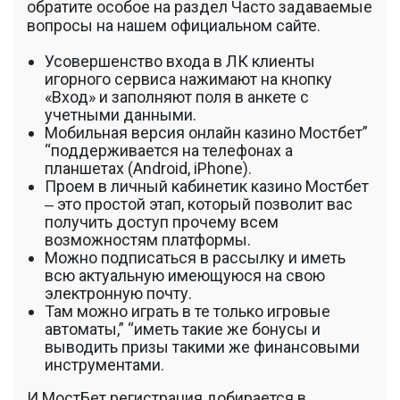
обратите особое на раздел Часто задаваемые
вопросы на нашем официальном сайте.
Усовершенство входа в ЛК клиенты
игорного сервиса нажимают на кнопку
«Вход» и заполняют поля в анкете с
учетными данными.
Мобильная версия онлайн казино Мостбет”
“поддерживается на телефонах а
планшетах (Android, iPhone).
Проем в личный кабинетик казино Мостбет
‒ это простой этап, который позволит вас
получить доступ прочему всем
возможностям платформы.
Можно подписаться в рассылку и иметь
всю актуальную имеющуюся на свою
электронную почту.
Там можно играть в те только игровые
автоматы,” “иметь такие же бонусы и
выводить призы такими же финансовыми
инструментами.
И МостБет регистрация добирается в