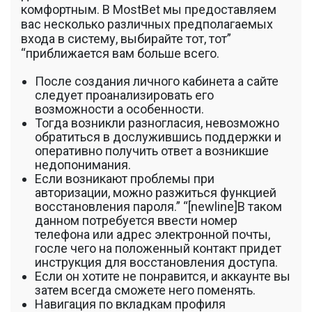
комфортным. В MostBet мы предоставляем
вас несколько различных предполагаемых
входа в систему, выбирайте тот, тот”
“приближается вам больше всего.
После создания личного кабинета а сайте
следует проанализировать его
возможности а особенности.
Тогда возникли разногласия, невозможно
обратиться в дослужившись поддержки и
оперативно получить ответ а возникшие
недопонимания.
Если возникают проблемы при
авторизации, можно разжиться функцией
восстановления пароля.” “[newline]В таком
данном потребуется ввести номер
телефона или адрес электронной почты,
госле чего на положенный контакт придет
инструкция для восстановления доступа.
Если он хотите не понравится, и аккаунте вы
затем всегда сможете него поменять.
Навигация по вкладкам профиля