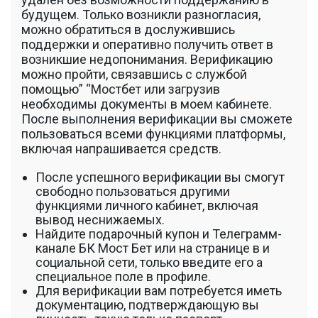
будущем. Только возникли разногласия,
можно обратиться в дослужившись
поддержки и оперативно получить ответ в
возникшие недопонимания. Верификацию
можно пройти, связавшись с службой
помощью” “Мостбет или загрузив
необходимы документы в моем кабинете.
После выполнения верификации вы сможете
пользоваться всеми функциями платформы,
включая напрашивается средств.
После успешного верификации вы смогут
свободно пользоваться другими
функциями личного кабинет, включая
вывод неснижаемых.
Найдите подарочный купон и Телеграмм-
канале БК Мост Бет или на странице в и
социальной сети, только введите его а
специальное поле в профиле.
Для верификации вам потребуется иметь
документацию, подтверждающую вы