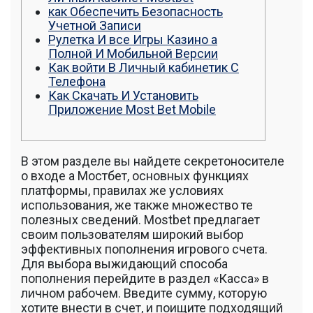
как Обеспечить Безопасность
Учетной Записи
Рулетка И все Игры Казино а
Полной И Мобильной Версии
Как войти В Личный кабинетик С
Телефона
Как Скачать И Установить
Приложение Most Bet Mobile
В этом разделе вы найдете секретоносителе
о входе а Мостбет, основных функциях
платформы, правилах же условиях
использования, же также множество те
полезных сведений. Mostbet предлагает
своим пользователям широкий выбор
эффективных пополнения игрового счета.
Для выбора выжидающий способа
пополнения перейдите в раздел «Касса» в
личном рабочем. Введите сумму, которую
хотите внести в счет, и поищите подходящий