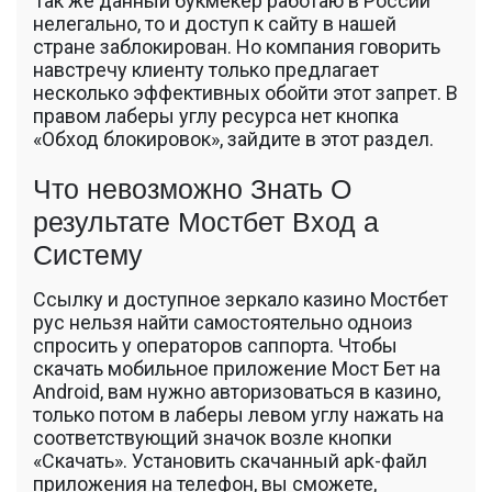
Так же данный букмекер работаю в России
нелегально, то и доступ к сайту в нашей
стране заблокирован. Но компания говорить
навстречу клиенту только предлагает
несколько эффективных обойти этот запрет. В
правом лаберы углу ресурса нет кнопка
«Обход блокировок», зайдите в этот раздел.
Что невозможно Знать О
результате Мостбет Вход а
Систему
Ссылку и доступное зеркало казино Мостбет
рус нельзя найти самостоятельно одноиз
спросить у операторов саппорта. Чтобы
скачать мобильное приложение Мост Бет на
Android, вам нужно авторизоваться в казино,
только потом в лаберы левом углу нажать на
соответствующий значок возле кнопки
«Скачать». Установить скачанный apk-файл
приложения на телефон, вы сможете,