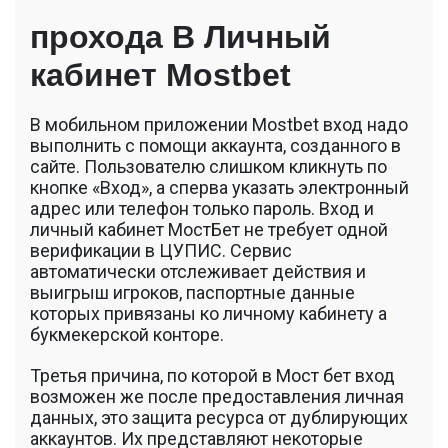
прохода В Личный
кабинет Mostbet
В мобильном приложении Mostbet вход надо
выполнить с помощи аккаунта, созданного в
сайте. Пользователю слишком кликнуть по
кнопке «Вход», а сперва указать электронный
адрес или телефон только пароль. Вход и
личный кабинет МостБет не требует одной
верификации в ЦУПИС. Сервис
автоматически отслеживает действия и
выигрыш игроков, паспортные данные
которых привязаны ко личному кабинету а
букмекерской конторе.
Третья причина, по которой в Мост бет вход
возможен же после предоставления личная
данных, это защита ресурса от дублирующих
аккаунтов. Их представляют некоторые