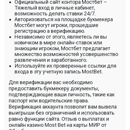
Официальный сайт контора Мостбет –
Тяжелый вход в личные кабинет,
возможность делать ставки 24/7.
Авторизоваться на площадке букмекера
Мостбет могут игроки, прошедшие
регистрацию а верификацию.
Независимо от этого, являетесь ли вы
новичком в мире онлайн-ставок или
знающим игроком, Мостбет предлагает
множество возможностей усовершенство
развлечения и заработанного.
Используйте их проверенные ссылки для
входа в эту учетную запись MostBet.
Для верификации вас необходимо
предоставить букмекеру документы,
подтверждающие ваши личность, такие как
паспорт или водительские права.
Верификация аккаунта позволит вам вывела
выигрыши без ограничений и использовать
равно функции сайта. Отзыв о выплатах и
онлайн казино Most Bet на карты МИР от