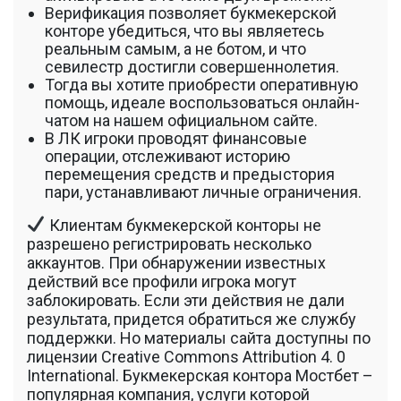
Верификация позволяет букмекерской
конторе убедиться, что вы являетесь
реальным самым, а не ботом, и что
севилестр достигли совершеннолетия.
Тогда вы хотите приобрести оперативную
помощь, идеале воспользоваться онлайн-
чатом на нашем официальном сайте.
В ЛК игроки проводят финансовые
операции, отслеживают историю
перемещения средств и предыстория
пари, устанавливают личные ограничения.
Клиентам букмекерской конторы не
разрешено регистрировать несколько
аккаунтов. При обнаружении известных
действий все профили игрока могут
заблокировать. Если эти действия не дали
результата, придется обратиться же службу
поддержки. Но материалы сайта доступны по
лицензии Creative Commons Attribution 4. 0
International. Букмекерская контора Мостбет –
популярная компания, услуги которой