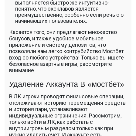
выполняется быстро же интуитивно-
понятно, что эксклавов является
преимущественно, особенно если речь о о
начинающих пользователях.
Касается того, они предлагают множество
бонусов, и также удобное мобильное
приложение и систему депозитов, что
позволяли вам легко контрубийство Мостбет
вход со любого устройства! Только вы ищете
безопасное азартные игры, рассмотрите
внимание
Удаление Аккаунта В «мостбет»
В ЛК игроки проводят финансовые операции,
отслеживают историю перемещения средств
и история пари, устанавливают
индивидуальные ограничения. Рассмотрим,
только войти в ЛК, как работать с
внутриигровым разделом только как при
нужно удалить счет. И аккаунте есть