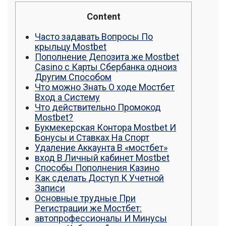
รถพื้นเรียบชานต่ำ (Low bed) ขนส่งสินค้า โดย
รถพ่วงดั๊มพ์ จำหน่ายดิน หิน ทราย รับเหมาถม
Content
ที่ รถตัก CAT 950 รถตัก Komatsu WA 380 WA
320 WA 200 รถตัก Hitachi ZW 220 ZW 180
Часто задавать Вопросы По
แบ็คโฮ CAT 320 CAT 312 แบ็คโฮ Komatsu
крыльцу Mostbet
PC 200 LC บูมยาว PC 200 PC 120 แบ็คโฮ
Пополнение Депозита же Mostbet
Kobelco SK 210 บูมยาว SK 200 SK 140
Casino с Карты Сбербанка одноиз
Другим Способом
Что можно Знать О ходе Мостбет
Вход а Систему
Что действительно Промокод
Mostbet?
Букмекерская Контора Mostbet И
Бонусы и Ставках На Спорт
Удаление Аккаунта В «мостбет»
вход В Личный кабинет Mostbet
Способы Пополнения Казино
Как сделать Доступ К Учетной
Записи
Основные трудные При
Регистрации же Мостбет:
автопрофессионалы И Минусы