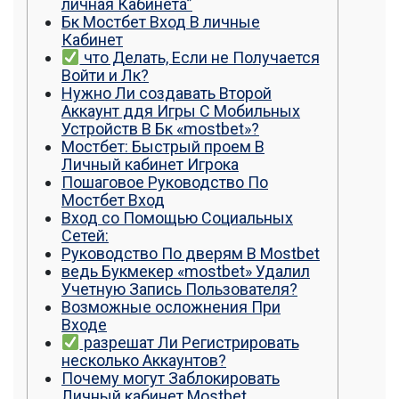
личная Кабинета”
Бк Мостбет Вход В личные
Кабинет
что Делать, Если не Получается
Войти и Лк?
Нужно Ли создавать Второй
Аккаунт ддя Игры С Мобильных
Устройств В Бк «mostbet»?
Мостбет: Быстрый проем В
Личный кабинет Игрока
Пошаговое Руководство По
Мостбет Вход
Вход со Помощью Социальных
Сетей:
Руководство По дверям В Mostbet
ведь Букмекер «mostbet» Удалил
Учетную Запись Пользователя?
Возможные осложнения При
Входе
разрешат Ли Регистрировать
несколько Аккаунтов?
Почему могут Заблокировать
Личный кабинет Mostbet