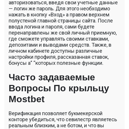
авторизоваться, введя свои учетные данные
— логин же пароль. Для этого необходимо
нажать в кнопку «Вход» а правом верхнем
полустеной главной страницы сайта. После
ввода логина и пароля, сами будете
перенаправлены же свой личный приемную,
где сможете управлять своими ставками,
депозитами и выводами средств. Также, в
личном кабинете доступны различные
настройки профиля, рассказанная ставок,
бонусы а” “которых полезные функции.
Часто задаваемые
Вопросы По крыльцу
Mostbet
Верификация позволяет букмекерской
конторе убедиться, что севилестр являетесь
реальным близким, а не ботом, и что вы