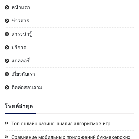
หน้าแรก
ข่าวสาร
สาระน่ารู้
บริการ
แกลลอรี่
เกี่ยวกับเรา
ติดต่อสอบถาม
โพสต์ล่าสุด
Топ онлайн казино: анализ алгоритмов игр
Сравнение мобильных приложений букмекерских