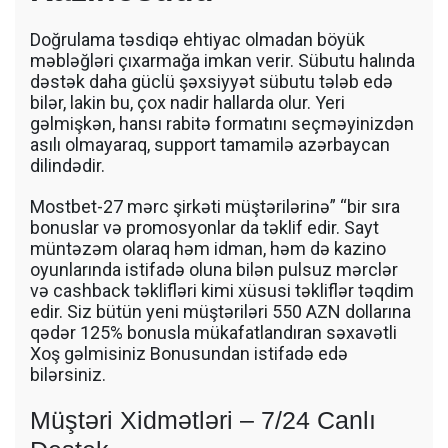
Doğrulama təsdiqə ehtiyac olmadan böyük
məbləğləri çıxarmağa imkan verir. Sübutu halında
dəstək daha güclü şəxsiyyət sübutu tələb edə
bilər, lakin bu, çox nadir hallarda olur. Yeri
gəlmişkən, hansı rabitə formatını seçməyinizdən
asılı olmayaraq, support tamamilə azərbaycan
dilindədir.
Mostbet-27 mərc şirkəti müştərilərinə” “bir sıra
bonuslar və promosyonlar da təklif edir. Sayt
müntəzəm olaraq həm idman, həm də kazino
oyunlarında istifadə oluna bilən pulsuz mərclər
və cashback təklifləri kimi xüsusi təkliflər təqdim
edir. Siz bütün yeni müştəriləri 550 AZN dollarına
qədər 125% bonusla mükafatlandıran səxavətli
Xoş gəlmisiniz Bonusundan istifadə edə
bilərsiniz.
Müştəri Xidmətləri – 7/24 Canlı