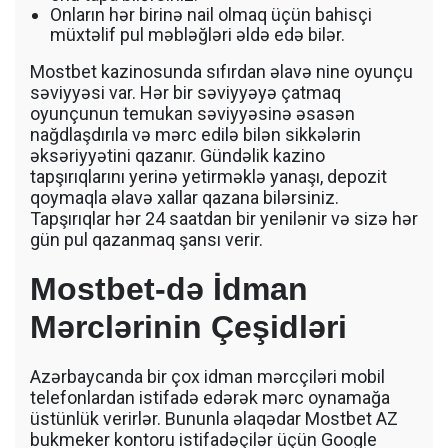
Onların hər birinə nail olmaq üçün bahisçi
müxtəlif pul məbləğləri əldə edə bilər.
Mostbet kazinosunda sıfırdan əlavə nine oyunçu
səviyyəsi var. Hər bir səviyyəyə çatmaq
oyunçunun temukan səviyyəsinə əsasən
nağdlaşdırıla və mərc edilə bilən sikkələrin
əksəriyyətini qazanır. Gündəlik kazino
tapşırıqlarını yerinə yetirməklə yanaşı, depozit
qoymaqla əlavə xallar qazana bilərsiniz.
Tapşırıqlar hər 24 saatdan bir yenilənir və sizə hər
gün pul qazanmaq şansı verir.
Mostbet-də İdman
Mərclərinin Çeşidləri
Azərbaycanda bir çox idman mərcçiləri mobil
telefonlardan istifadə edərək mərc oynamağa
üstünlük verirlər. Bununla əlaqədar Mostbet AZ
bukmeker kontoru istifadəçilər üçün Google