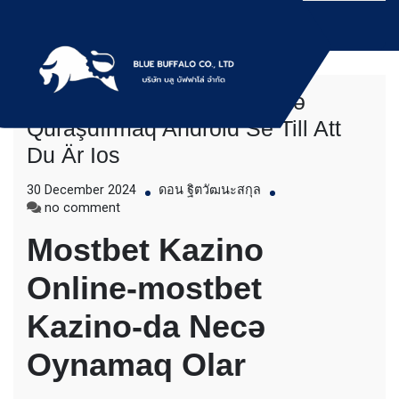
Skip
to
content
Mostbet Necə Yükləmək Və
บริการให้เช่าเครื่องจักร สำหรับใช้งานทั่วไป
Bluebuffalo บลูบัฟฟา
Quraşdırmaq Android Se Till Att
โดยเครื่องจักรที่นำมาบริการเป็นเครื่องจักรรุ่น
Du Är Ios
ใหม่ ทันสมัย ทำงานรวดเร็ว ได้ผลงานที่คุ้มค่า
โล่ ให้บริการเช่า
ราคายุติธรรม ขุดดิน ตักหิน ตักทราย ตัก
30 December 2024
ดอน ฐิตวัฒนะสกุล
ถ่านหิน ตักกะลาปาร์ม ตักไม้สับ ตักวู๊ดชิป ตัก
เครื่องจักร อย่างมือ
on
no comment
แร่ ตักสินค้าต่างๆ ขนย้ายเครื่องจักร โดยรถ
Mostbet
เทลเลอร์ รถพื้นเรียบชานต่ำ (Low bed) ขนส่ง
อาชีพ
Mostbet Kazino
Necə
สินค้า โดยรถพ่วงดั๊มพ์ จำหน่ายดิน หิน ทราย
Yükləmək
รับเหมาถมที่ รถตัก CAT 950 รถตัก Komatsu
Online-mostbet
Və
WA 380 WA 320 WA 200 รถตัก Hitachi ZW
Quraşdırmaq
220 ZW 180 แบ็คโฮ CAT 320 CAT 312 แบ็ค
Android
Kazino-da Necə
โฮ Komatsu PC 200 LC บูมยาว PC 200 PC
Se
120 แบ็คโฮ Kobelco SK 210 บูมยาว SK 200
Till
SK 140ขุดดิน ตักหิน ตักทราย ตักถ่านหิน
Oynamaq Olar
Att
ตักกะลาปาร์ม ตักไม้สับ ตักวู๊ดชิป ตักแร่ ตัก
Du
สินค้าต่างๆ ขนย้ายเครื่องจักร โดยรถเทลเลอร์