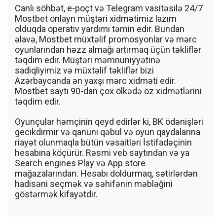
Canlı söhbət, e-poçt və Telegram vasitəsilə 24/7
Mostbet onlayn müştəri xidmətimiz lazım
olduqda operativ yardımı təmin edir. Bundan
əlavə, Mostbet müxtəlif promosyonlar və mərc
oyunlarından həzz almağı artırmaq üçün təkliflər
təqdim edir. Müştəri məmnuniyyətinə
sadiqliyimiz və müxtəlif təkliflər bizi
Azərbaycanda ən yaxşı mərc xidməti edir.
Mostbet saytı 90-dan çox ölkədə öz xidmətlərini
təqdim edir.
Oyunçular həmçinin qeyd edirlər ki, BK ödənişləri
gecikdirmir və qanuni qəbul və oyun qaydalarına
riayət olunmaqla bütün vəsaitləri İstifadəçinin
hesabına köçürür. Rəsmi veb saytından və ya
Search engines Play və App store
mağazalarından. Hesabı doldurmaq, sətirlərdən
hadisəni seçmək və səhifənin məbləğini
göstərmək kifayətdir.