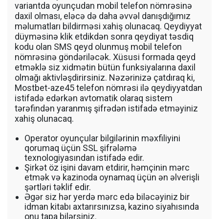
variantda oyunçudan mobil telefon nömrəsinə
daxil olması, eləcə də daha əvvəl danışdığımız
məlumatları bildirməsi xahiş olunacaq. Qeydiyyat
düyməsinə klik etdikdən sonra qeydiyat təsdiq
kodu olan SMS qeyd olunmuş mobil telefon
nömrəsinə göndəriləcək. Xüsusi formada qeyd
etməklə siz xidmətin bütün funksiyalarına daxil
olmağı aktivləşdirirsiniz. Nəzərinizə çatdıraq ki,
Mostbet-aze45 telefon nömrəsi ilə qeydiyyatdan
istifadə edərkən avtomatik olaraq sistem
tərəfindən yaranmış şifrədən istifadə etməyiniz
xahiş olunacaq.
Operator oyunçular bilgilərinin məxfiliyini
qorumaq üçün SSL şifrələmə
texnologiyasından istifadə edir.
Şirkət öz işini davam etdirir, həmçinin mərc
etmək və kazinoda oynamaq üçün ən əlverişli
şərtləri təklif edir.
Əgər siz hər yerdə mərc edə biləcəyiniz bir
idman kitabı axtarırsınızsa, kazino siyahısında
onu tapa bilərsiniz.