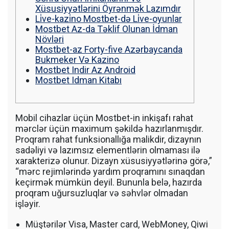
Xüsusiyyətlərini Öyrənmək Lazımdır
Li̇ve-kazi̇no Mostbet-də Li̇ve-oyunlar
Mostbet Az-da Təklif Olunan İdman
Növləri
Mostbet-az Forty-five Azərbaycanda
Bukmeker Və Kazino
Mostbet Indir Az Android
Mostbet Idman Kitabı
Mobil cihazlar üçün Mostbet-in inkişafı rahat
mərclər üçün maximum şəkildə hazırlanmışdır.
Proqram rahat funksionallığa malikdir, dizaynın
sadəliyi və lazımsız elementlərin olmaması ilə
xarakterizə olunur. Dizayn xüsusiyyətlərinə görə,”
“mərc rejimlərində yardım proqramını sınaqdan
keçirmək mümkün deyil. Bununla belə, hazırda
proqram uğursuzluqlar və səhvlər olmadan
işləyir.
Müştərilər Visa, Master card, WebMoney, Qiwi