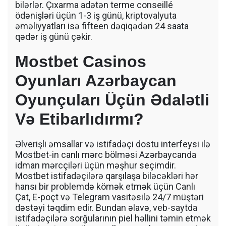
bilərlər. Çıxarma adətən terme conseillé
ödənişləri üçün 1-3 iş günü, kriptovalyuta
əməliyyatları isə fifteen dəqiqədən 24 saata
qədər iş günü çəkir.
Mostbet Casinos
Oyunları Azərbaycan
Oyunçuları Üçün Ədalətli
Və Etibarlıdırmı?
Əlverişli əmsallar və istifadəçi dostu interfeysi ilə
Mostbet-in canlı mərc bölməsi Azərbaycanda
idman mərcçiləri üçün məşhur seçimdir.
Mostbet istifadəçilərə qarşılaşa biləcəkləri hər
hansı bir problemdə kömək etmək üçün Canlı
Çat, E-poçt və Telegram vasitəsilə 24/7 müştəri
dəstəyi təqdim edir. Bundan əlavə, veb-saytda
istifadəçilərə sorğularının piel həllini təmin etmək