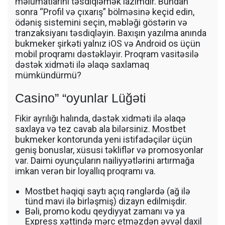
məlumatlarını təsdiqləmək lazımdır. Bundan
sonra “Profil və çıxarış” bölməsinə keçid edin,
ödəniş sistemini seçin, məbləği göstərin və
tranzaksiyanı təsdiqləyin. Baxışın yazılma anında
bukmeker şirkəti yalnız iOS və Android os üçün
mobil proqramı dəstəkləyir. Proqram vasitəsilə
dəstək xidməti ilə əlaqə saxlamaq
mümkündürmü?
Casino” “oyunlar Lüğəti
Fikir ayrılığı halında, dəstək xidməti ilə əlaqə
saxlaya və tez cavab ala bilərsiniz. Mostbet
bukmeker kontorunda yeni istifadəçilər üçün
geniş bonuslar, xüsusi təkliflər və promosyonlar
var. Daimi oyunçuların nailiyyətlərini artırmağa
imkan verən bir loyallıq proqramı va.
Mostbet həqiqi saytı açıq rənglərdə (ağ ilə
tünd mavi ilə birləşmiş) dizayn edilmişdir.
Bəli, promo kodu qeydiyyat zamanı və ya
Express xəttində mərc etməzdən əvvəl daxil