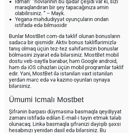
İdman” “növlərinin bu qədər çeşidi var ki, sizi
maraqlandıran bir şey tapacağınıza əmin
olabilirsiniz. ” – Mayk.
Yeganə məhdudiyyət oyunçuların ondan
istifadə edə bilməsidir
Bunlar MostBet com-da təklif olunan bonusların
sadəcə bir qismidir. Aktiv bonus təkliflərimizlə
tanış olmaq üçün tez-tez səhifəmizin bonuslar
bölməsini ziyarət edə bilərsiniz. MostBet mobil
dostu veb-saytla bərabər, həm Google android,
həm də iOS cihazları üçün mobil proqramlar təklif
edir. Yəni, MostBet ilə istənilən vaxt istənilən
yerdən mərc edə və kazino oyunları oynaya
bilərsiniz.
Ümumi Icmalı Mostbet
Şifrənin bərpası düyməsinə basmaqla qeydiyyat
zamanı istifadə edilən E-mail-i təyin etmək tələb
olunacaq. Linkə basmaqla şifrənizi dəyişib şəxsi
hesabınızı yenidən daxil edə bilərsiniz. Bu