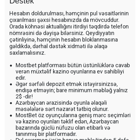
Destek
Hesabın doldurulması, həmçinin pul vəsaitlərinin
çıxarılması şəxsi hesabınızda da mövcuddur.
Orada köhnəsi aktuallığını itirdiyi təqdirdə telefon
nömrəsini də dəyişə bilərsiniz. Qeydiyyatın
çətinliyinə, həmçinin hesabın bloklanmasına
gəldikdə, dərhal dəstək xidməti ilə əlaqə
saxlamalısınız.
Mostbet platforması bütün üstünlüklərə cavab
verən müxtəlif kazino oyunlarına ev sahibliyi
edir.
Əgər sərfəli depozit etmək istəyirsinizsə,
endişə etməyin; bare minimum məbləğ yalnız
2$ -dir!
Azərbaycan ərazisində oyunla əlaqəli
məsələlərə sərt nəzarət tətbiq olunur.
MostBet öz oyunçularına geniş mərc seçimləri
və kazino oyunları təklif edən, Azərbaycan
bazarında güclü nüfuzu olan etibarlı və
tanınmış bir platformadır.