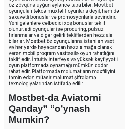
öz zövqünə uyğun əyləncə tapa bilər. Mostbet
oyunçuları təkcə müxtəlif oyunlarla deyil, həm də
səxavətli bonuslar və promosyonlarla sevindirir.
Yeni gələnlərə cəlbedici xoş bonuslar təklif
olunur, adi oyunçular isə procuring, pulsuz
fırlanmalar və digər gəlirli təkliflərdən həzz ala
bilərlər. Mostbet öz oyunçularına istənilən vaxt
və hər yerdə həyəcandan həzz almağa olanak
verən mobil proqram vasitəsilə oyun rahatlığını
təklif edir. İntuitiv interfeys və yüksək keyfiyyətli
oyun platformada oynamağı mümkün qədər
rahat edir. Platformada məlumatların məxfiliyini
təmin edən müasir məlumat şifrələmə
texnologiyalarından istifadə edilir.
Mostbet-da Aviatorni
Qanday” “o’ynash
Mumkin?