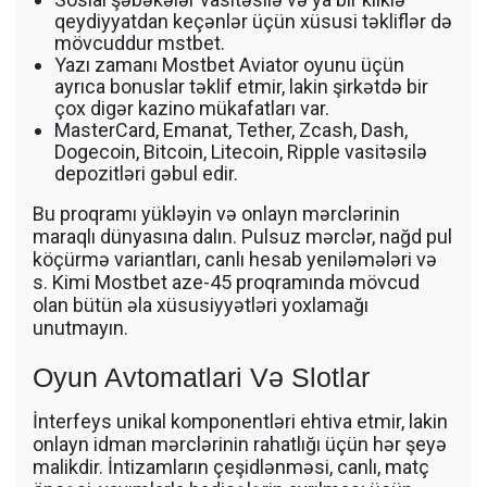
qeydiyyatdan keçənlər üçün xüsusi təkliflər də
mövcuddur mstbet.
Yazı zamanı Mostbet Aviator oyunu üçün
ayrıca bonuslar təklif etmir, lakin şirkətdə bir
çox digər kazino mükafatları var.
MasterCard, Emanat, Tether, Zcash, Dash,
Dogecoin, Bitcoin, Litecoin, Ripple vasitəsilə
depozitləri gəbul edir.
Bu proqramı yükləyin və onlayn mərclərinin
maraqlı dünyasına dalın. Pulsuz mərclər, nağd pul
köçürmə variantları, canlı hesab yeniləmələri və
s. Kimi Mostbet aze-45 proqramında mövcud
olan bütün əla xüsusiyyətləri yoxlamağı
unutmayın.
Oyun Avtomatlari Və Slotlar
İnterfeys unikal komponentləri ehtiva etmir, lakin
onlayn idman mərclərinin rahatlığı üçün hər şeyə
malikdir. İntizamların çeşidlənməsi, canlı, matç