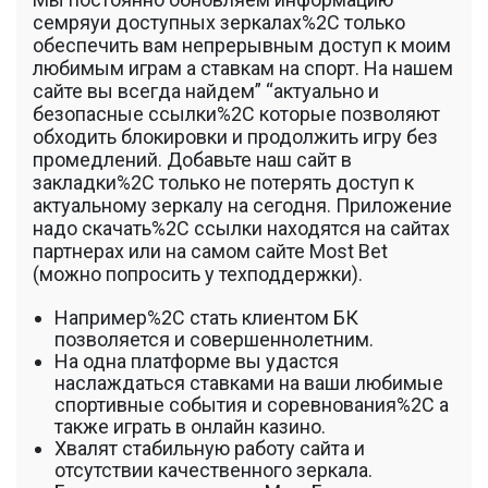
семряуи доступных зеркалах%2C только
обеспечить вам непрерывным доступ к моим
любимым играм а ставкам на спорт. На нашем
сайте вы всегда найдем” “актуально и
безопасные ссылки%2C которые позволяют
обходить блокировки и продолжить игру без
промедлений. Добавьте наш сайт в
закладки%2C только не потерять доступ к
актуальному зеркалу на сегодня. Приложение
надо скачать%2C ссылки находятся на сайтах
партнерах или на самом сайте Most Bet
(можно попросить у техподдержки).
Например%2C стать клиентом БК
позволяется и совершеннолетним.
На одна платформе вы удастся
наслаждаться ставками на ваши любимые
спортивные события и соревнования%2C а
также играть в онлайн казино.
Хвалят стабильную работу сайта и
отсутствии качественного зеркала.