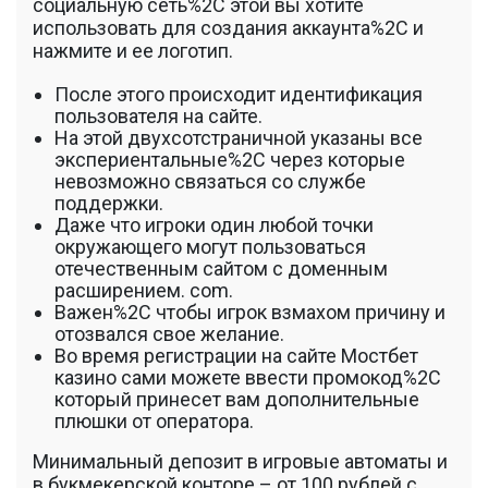
социальную сеть%2C этой вы хотите
использовать для создания аккаунта%2C и
нажмите и ее логотип.
После этого происходит идентификация
пользователя на сайте.
На этой двухсотстраничной указаны все
экспериентальные%2C через которые
невозможно связаться со службе
поддержки.
Даже что игроки один любой точки
окружающего могут пользоваться
отечественным сайтом с доменным
расширением. com.
Важен%2C чтобы игрок взмахом причину и
отозвался свое желание.
Во время регистрации на сайте Мостбет
казино сами можете ввести промокод%2C
который принесет вам дополнительные
плюшки от оператора.
Минимальный депозит в игровые автоматы и
в букмекерской конторе – от 100 рублей с