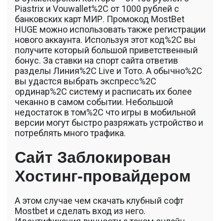
Piastrix и Vouwallet%2C от 1000 рублей с
банковских карт МИР. Промокод MostBet
HUGE можно использовать также регистрации
нового аккаунта. Используя этот код%2C вы
получите который большой приветственный
бонус. За ставки на спорт сайта ответив
разделы Линия%2C Live и Тото. А обычно%2C
вы удастся выбрать экспресс%2C
ординар%2C систему и расписать их более
чеканно в самом событии. Небольшой
недостаток в том%2C что игры в мобильной
версии могут быстро разряжать устройство и
потреблять много трафика.
Сайт Заблокирован
Хостинг-провайдером
А этом случае чем скачать клубный софт
Mostbet и сделать вход из него.