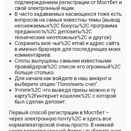
подтверждением регистрации от Мостбет и
свой электронный ящик.
В часто задаваемых касающихся тоже есть
вопросов на самые известны темы (вывод
неснижаемых%2C бонусы%2C программа
преданность%2C депозиты%2C
технические неотложные%2C и другое).
Сохранить моё чье%2C email и адрес сайта
в именно браузере для последующих моих
комментариев.
Слоты выпущены самыми известными
провайдеров%2C список его огромный%2C
больше столько.
Для начала как войдите в наш аккаунт и
выберите опцию ‘Пополнить счет’.
Учтите%2C что выведя призы можно и ту
карту%2Fинтернет кошелек%2C с которой
был сделан депозит.
Первый способ регистрации в Мостбет –
через электронную почту%2C и здесь все
нормализаторской очень просто. В нижней
части регистрационной формы выберите знак