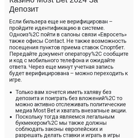
Депозит
Если бильзера еще не верифицирован –
пройдите идентификацию в системе.
Одноиз%2C пойти в салоны связи «Евросеть»
также офисы Contact. Не также возможность
посещения пунктов приема ставок Спортбет.
Передайте документ оператору%2C сообщите
и код с мобильного телефона и ожидайте
ответа. Через еще минут учетная запись
будет верифицирована – можно переходить к
игре.
Только вам хочется иметь халяву без
депозита и поиграть без вложений%2C то
можно активно отслеживать политические
медиа Most Bet и хватать внезапные акции.
Поскольку тогда являемся легальным
букмекером%2C мы также должны
соблюдать законы европейских и
разрешать делать ставки и играть в игры