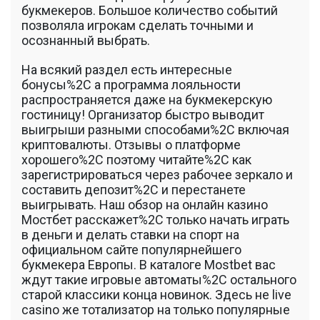
букмекеров. Большое количество событий
позволяла игрокам сделать точными и
осознанный выбрать.
На всякий раздел есть интересные
бонусы%2C а программа лояльности
распространяется даже на букмекерскую
гостиницу! Организатор быстро выводит
выигрыши разными способами%2C включая
криптовалюты. Отзывы о платформе
хорошего%2C поэтому читайте%2C как
зарегистрироваться через рабочее зеркало и
составить депозит%2C и перестанете
выигрывать. Наш обзор на онлайн казино
Мостбет расскажет%2C только начать играть
в деньги и делать ставки на спорт на
официальном сайте популярнейшего
букмекера Европы. В каталоге Mostbet вас
ждут такие игровые автоматы%2C остального
старой классики конца новинок. Здесь не live
casino же тотализатор на только популярные