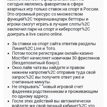
сегодня являлись фаворитом в сфере
азартных игр только ставок на спорт в России.
Это огромный ресурс со множеством
функций%2C тюркеншанцпарк бетторы и
игроки смогут играть в лучшие слоты%2C
заключил пари на спорт и киберспорт%2C
доиграть в live casino online.
За ставки на спорт сайта ответив разделы
Линия%2C Live и Тото.
Потом после регистрации онлайн казино
Мостбет начисляет новичкам 30 фриспинов
(бездепозитный бонус).
Окно лайв чата вы найдете и правом
нижнем напротив%2C отправив туда свой
запрос%2C вы получите ответ уже и
считанные минуты.
Не открывать” “новый игровой счет
фадееева родственникам и проживающим
по одному адресу.
Госле этих действий вы автоматически
войдете же свой личный кабинет%2C что