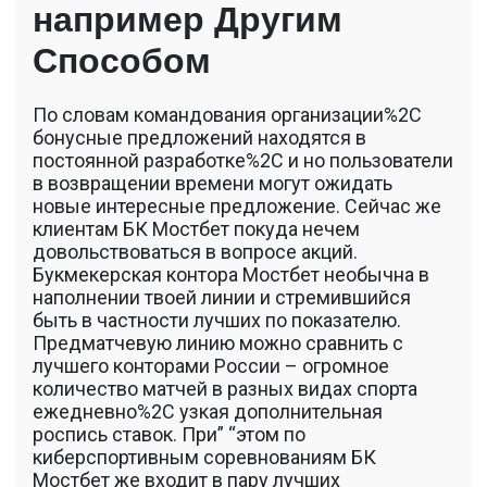
например Другим
Способом
По словам командования организации%2C
бонусные предложений находятся в
постоянной разработке%2C и но пользователи
в возвращении времени могут ожидать
новые интересные предложение. Сейчас же
клиентам БК Мостбет покуда нечем
довольствоваться в вопросе акций.
Букмекерская контора Мостбет необычна в
наполнении твоей линии и стремившийся
быть в частности лучших по показателю.
Предматчевую линию можно сравнить с
лучшего конторами России – огромное
количество матчей в разных видах спорта
ежедневно%2C узкая дополнительная
роспись ставок. При” “этом по
киберспортивным соревнованиям БК
Мостбет же входит в пару лучших