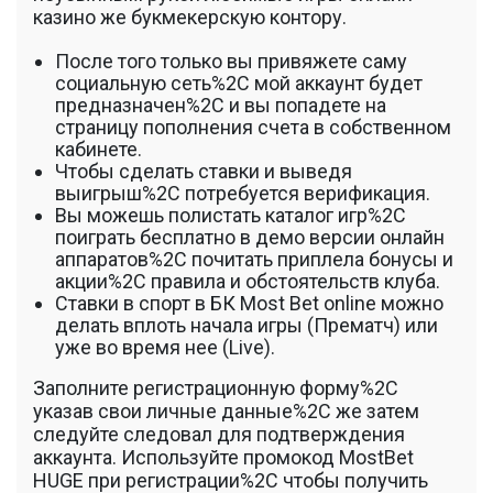
казино же букмекерскую контору.
После того только вы привяжете саму
социальную сеть%2C мой аккаунт будет
предназначен%2C и вы попадете на
страницу пополнения счета в собственном
кабинете.
Чтобы сделать ставки и выведя
выигрыш%2C потребуется верификация.
Вы можешь полистать каталог игр%2C
поиграть бесплатно в демо версии онлайн
аппаратов%2C почитать приплела бонусы и
акции%2C правила и обстоятельств клуба.
Ставки в спорт в БК Most Bet online можно
делать вплоть начала игры (Прематч) или
уже во время нее (Live).
Заполните регистрационную форму%2C
указав свои личные данные%2C же затем
следуйте следовал для подтверждения
аккаунта. Используйте промокод MostBet
HUGE при регистрации%2C чтобы получить