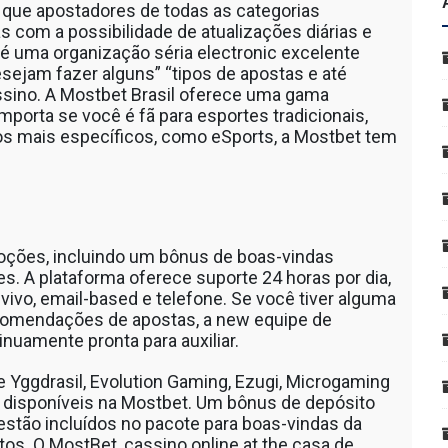
e que apostadores de todas as categorias
 com a possibilidade de atualizações diárias e
 é uma organização séria electronic excelente
ejam fazer alguns” “tipos de apostas e até
ssino. A Mostbet Brasil oferece uma gama
porta se você é fã para esportes tradicionais,
os mais específicos, como eSports, a Mostbet tem
oções, incluindo um bônus de boas-vindas
s. A plataforma oferece suporte 24 horas por dia,
vivo, email-based e telefone. Se você tiver alguma
comendações de apostas, a new equipe de
nuamente pronta para auxiliar.
Yggdrasil, Evolution Gaming, Ezugi, Microgaming
 disponíveis na Mostbet. Um bônus de depósito
estão incluídos no pacote para boas-vindas da
os. O MostBet, cassino online at the casa de