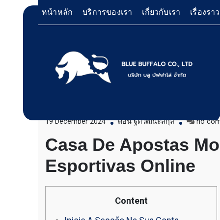
Skip
หน้าหลัก
บริการของเรา
เกี่ยวกับเรา
เรื่องรา
to
content
Mostbet Gambling Establishmen
De 125% + 250 Fs
บริการให้เช่าเครื่องจักร สำหรับใช้งานทั่วไป โด
Bluebuffalo บลูบัฟฟาโ
เครื่องจักรที่นำมาบริการเป็นเครื่องจักรรุ่นใหม่ 
ทำงานรวดเร็ว ได้ผลงานที่คุ้มค่า ราคายุติธรรม 
19 December 2024
ดอน ฐิตวัฒนะสกุล
no co
ให้บริการเช่าเครื่องจักร
ตักหิน ตักทราย ตักถ่านหิน ตักกะลาปาร์ม ตักไม้ส
Casa De Apostas Mo
วู๊ดชิป ตักแร่ ตักสินค้าต่างๆ ขนย้ายเครื่องจักร
อย่างมืออาชีพ
เทลเลอร์ รถพื้นเรียบชานต่ำ (Low bed) ขนส่งสิ
Esportivas Online
รถพ่วงดั๊มพ์ จำหน่ายดิน หิน ทราย รับเหมาถมที่
CAT 950 รถตัก Komatsu WA 380 WA 320 WA 
ตัก Hitachi ZW 220 ZW 180 แบ็คโฮ CAT 320 C
แบ็คโฮ Komatsu PC 200 LC บูมยาว PC 200 PC
แบ็คโฮ Kobelco SK 210 บูมยาว SK 200 SK 140
Content
ตักหิน ตักทราย ตักถ่านหิน ตักกะลาปาร์ม ตักไม้ส