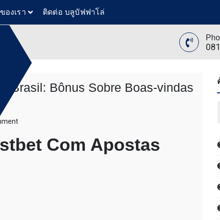
วของเรา
ติดต่อ บลูบัฟฟาโล่
Pho
081
t Brasil: Bônus Sobre Boas-vindas
ย
ล่
ทันสมัย
ขุดดิน
on
mment
ับ ตัก
Mostbet
stbet Com Apostas
 โดยรถ
Gambling
นค้า โดย
Establishment
 รถตัก
Brasil:
200 รถ
Bônus
AT 312
Sobre
 120
Boas-
ขุดดิน
vindas
ับ ตัก
De
125%