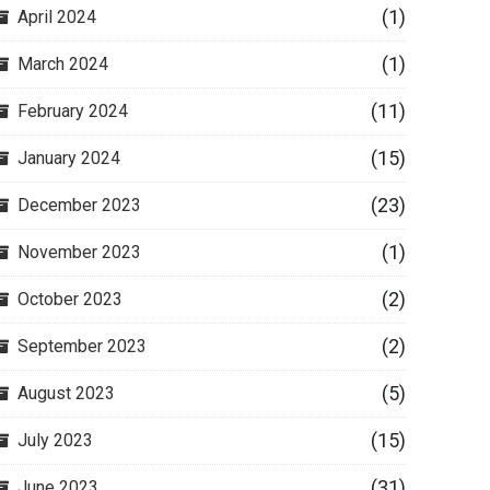
(1)
April 2024
(1)
March 2024
(11)
February 2024
(15)
January 2024
(23)
December 2023
(1)
November 2023
(2)
October 2023
(2)
September 2023
(5)
August 2023
(15)
July 2023
(31)
June 2023