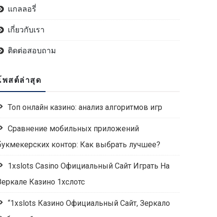
แกลลอรี่
เกี่ยวกับเรา
ติดต่อสอบถาม
โพสต์ล่าสุด
Топ онлайн казино: анализ алгоритмов игр
Сравнение мобильных приложений
букмекерских контор: Как выбрать лучшее?
1xslots Casino Официальный Сайт Играть На
Зеркале Казино 1хслотс
“1xslots Казино Официальный Сайт, Зеркало