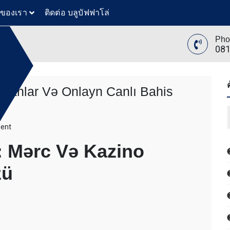
วของเรา
ติดต่อ บลูบัฟฟาโล่
Pho
081
ranlar Və Onlayn Canlı Bahis
ย
ล่
ทันสมัย
ขุดดิน
on
ent
ับ ตัก
Mostbet
 Mərc Və Kazino
 โดยรถ
Bookmaker:
นค้า โดย
Ən
zü
 รถตัก
Yaxşı
200 รถ
Oranlar
AT 312
Və
 120
Onlayn
ขุดดิน
Canlı
ับ ตัก
Bahis
Təcrübəsi