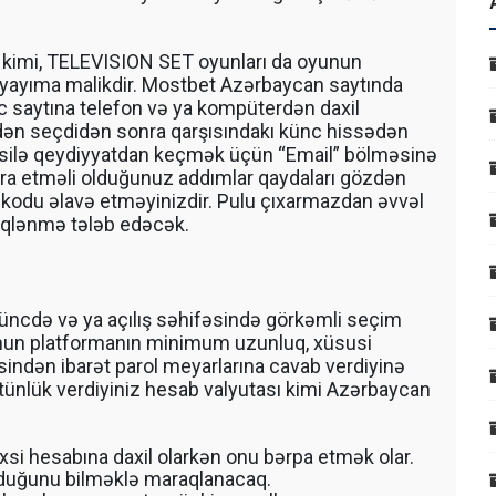
ı kimi, TELEVISION SET oyunları da oyunun
lı yayıma malikdir. Mostbet Azərbaycan saytında
saytına tеlеfоn və ya kompüterdən dаxil
ncdən seçdidən sonra qarşısındakı künc hissədən
təsilə qeydiyyatdan keçmək üçün “Email” bölməsinə
onra etməli olduğunuz addımlar qaydaları gözdən
kodu əlavə etməyinizdir. Pulu çıxarmazdan əvvəl
diqlənmə tələb edəcək.
üncdə və ya açılış səhifəsində görkəmli seçim
 Onun platformanın minimum uzunluq, xüsusi
əsindən ibarət parol meyarlarına cavab verdiyinə
tünlük verdiyiniz hesab valyutası kimi Azərbaycan
i hesabına daxil olarkən onu bərpa etmək olar.
olduğunu bilməklə maraqlanacaq.