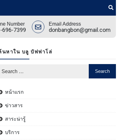
ne Number
Email Address
-696-7399
donbangbon@gmail.com
ค้นหาใน บลู บัฟฟาโล่
หน้าแรก
ข่าวสาร
สาระน่ารู้
บริการ