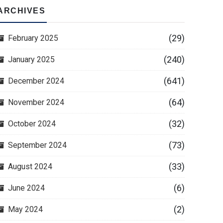
ARCHIVES
(29)
February 2025
(240)
January 2025
(641)
December 2024
(64)
November 2024
(32)
October 2024
(73)
September 2024
(33)
August 2024
(6)
June 2024
(2)
May 2024