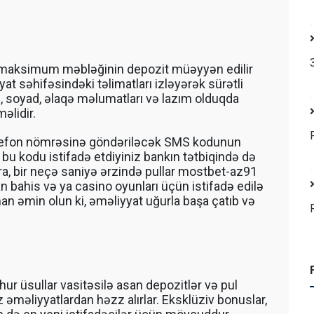
 maksimum məbləğinin depozit müəyyən edilir
t səhifəsindəki təlimatları izləyərək sürətli
d, soyad, əlaqə məlumatları və lazım olduqda
əlidir.
telefon nömrəsinə göndəriləcək SMS kodunun
u kodu istifadə etdiyiniz bankın tətbiqində də
a, bir neçə saniyə ərzində pullar mostbet-az91
 bahis və ya casino oyunları üçün istifadə edilə
an əmin olun ki, əməliyyat uğurla başa çatıb və
ur üsullar vasitəsilə asan depozitlər və pul
z əməliyyatlardan həzz alırlar. Eksklüziv bonuslar,