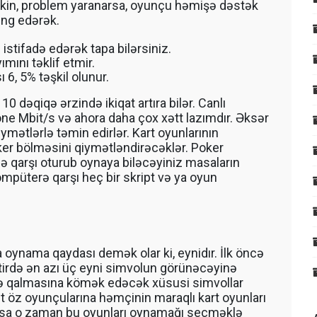
 Lakin, problem yaranarsa, oyunçu həmişə dəstək
zəng edərək.
 istifadə edərək tapa bilərsiniz.
mını təklif etmir.
6, 5% təşkil olunur.
10 dəqiqə ərzində ikiqat artıra bilər. Canlı
one Mbit/s və ahora daha çox xətt lazımdır. Əksər
ymətlərlə təmin edirlər. Kart oyunlarının
er bölməsini qiymətləndirəcəklər. Poker
ə qarşı oturub oynaya biləcəyiniz masaların
ompüterə qarşı heç bir skript və ya oyun
 oynama qaydası demək olar ki, eynidır. İlk öncə
ətirdə ən azı üç eyni simvolun görünəcəyinə
ə qalmasına kömək edəcək xüsusi simvollar
öz oyunçularına həmçinin maraqlı kart oyunları
nızsa o zaman bu oyunları oynamağı seçməklə