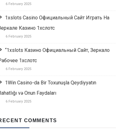
6 February 2025
1xslots Casino Официальный Сайт Играть На
Зеркале Казино 1хслотс
6 February 2025
“1xslots Казино Официальный Сайт, Зеркало
Рабочее 1хслотс
6 February 2025
1Win Casino-da Bir Toxunuşla Qeydiyyatın
Rahatlığı və Onun Faydaları
6 February 2025
RECENT COMMENTS