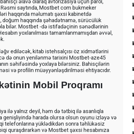
ahisçi əlavə olaraq avtorizasiya üçün parol,
. Rəsmi saytında, Mostbet com bukmeker
ləri haqqında məlumatı şəxsi kabinetdə
zi, doğum haqqında şəhadətnamə, sürücülük
la bilər. Mostbet -də istifadəçinin sənədlərinin
r. Hesabın yoxlanılması tamamlanmamışdan əvvəl,
k.
ğv ediləcək, kitab istehsalçısı öz xidmətlərini
ləcə də onun yenilənmə tarixini Mostbet-aze45
nın səhifəsində yoxlaya bilərsiniz. Bahisçilərin
məsi və profilin müəyyənləşdirilməsi ehtiyacıdır.
kətinin Mobil Proqramı
a ilə yalnız deyil, həm də tətbiq ilə asanlıqla
a genişliyində harada olursa olsun oyunu izləyə və
biqi telefonlarına yüklədikdən sonra təhlükəsiz
biqi quraşdırarkən və Mostbet şəxsi hesabınıza