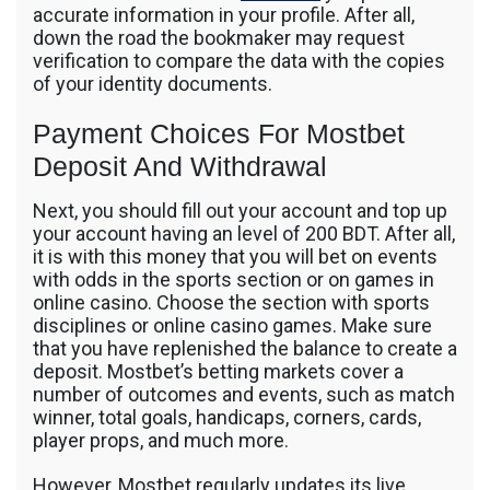
accurate information in your profile. After all,
down the road the bookmaker may request
verification to compare the data with the copies
of your identity documents.
Payment Choices For Mostbet
Deposit And Withdrawal
Next, you should fill out your account and top up
your account having an level of 200 BDT. After all,
it is with this money that you will bet on events
with odds in the sports section or on games in
online casino. Choose the section with sports
disciplines or online casino games. Make sure
that you have replenished the balance to create a
deposit. Mostbet’s betting markets cover a
number of outcomes and events, such as match
winner, total goals, handicaps, corners, cards,
player props, and much more.
However, Mostbet regularly updates its live