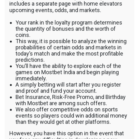
includes a separate page with home elevators
upcoming events, odds, and markets.
Your rank in the loyalty program determines
the quantity of bonuses and the worth of
coins.
This way, it is possible to analyze the winning
probabilities of certain odds and markets in
today’s match and make the most profitable
predictions.
You’ll have the ability to explore each of the
games on Mostbet India and begin playing
immediately.
A simply betting will start after you register
and proof and fund your account.
Bet Insurance, Risk-Free Promo, and Birthday
with Mostbet are among such offers.
We also offer competitive odds on sports
events so players could win additional money
than they would get at other platforms.
However, you have this option in the event that