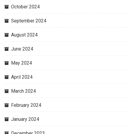
October 2024
September 2024
August 2024
June 2024
May 2024
April 2024
March 2024
February 2024
January 2024
December 2023