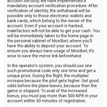
account security, we have implemented a
mandatory account verification procedure. After
verification of identity, the withdrawal will be
possible only to those electronic wallets and
bank cards, which belong to the owner of the
account. Even if your account is hacked,
malefactors will not be able to get your cash. You
will be immediately taken to the home page in
the personal cabinet of Mostbet, where you’ll
have the ability to deposit your account. To
ensure you always have usage of Mostbet, it’s
wise to save the mirror link beforehand.
In the operator’s system, you should use one
such promotional code only one time and get a
unique prize. During the flight, the multiplier
increase because the pilot gets higher. Get good
odds before the plane leaves, because then the
game is stopped. To avail of the increased
bonus, you must pay more than 500 NPR in your
account within 30 minutes of registration.