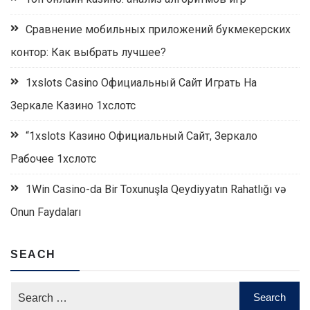
Сравнение мобильных приложений букмекерских
контор: Как выбрать лучшее?
1xslots Casino Официальный Сайт Играть На
Зеркале Казино 1хслотс
“1xslots Казино Официальный Сайт, Зеркало
Рабочее 1хслотс
1Win Casino-da Bir Toxunuşla Qeydiyyatın Rahatlığı və
Onun Faydaları
SEACH