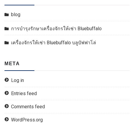
blog
การบำรุงรักษาเครื่องจักรให้เช่า Bluebuffalo
เครื่องจักรให้เช่า Bluebuffalo บลูบัฟฟาโล่
META
Log in
Entries feed
Comments feed
WordPress.org