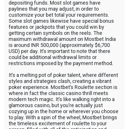
Gaming</tg
depositing funds. Most slot games have
รถพื้นเรียบชานต่ำ (Low bed) ขนส่งสินค้า โดย
รถพ่วงดั๊มพ์ จำหน่ายดิน หิน ทราย รับเหมาถม
paylines that you may adjust, in order to
ที่ รถตัก CAT 950 รถตัก Komatsu WA 380 WA
customize your bet total your requirements.
320 WA 200 รถตัก Hitachi ZW 220 ZW 180
Some slot games likewise have special bonus
แบ็คโฮ CAT 320 CAT 312 แบ็คโฮ Komatsu
features or jackpots that you could win by
PC 200 LC บูมยาว PC 200 PC 120 แบ็คโฮ
getting certain symbols on the reels. The
Kobelco SK 210 บูมยาว SK 200 SK 140
maximum withdrawal amount on Mostbet India
is around INR 500,000 (approximately $6,700
USD) per day. It’s important to note that there
could be additional withdrawal limits or
restrictions imposed by the payment method.
It’s a melting pot of poker talent, where different
styles and strategies clash, creating a vibrant
poker experience. Mostbet’s Roulette section is
where in fact the classic casino thrill meets
modern tech magic. It’s like walking right into a
glamorous casino, but you’re actually just
cozying up in the home or wherever you choose
to play. With a spin of the wheel, Mostbet brings
the timeless excitement of roulette to your