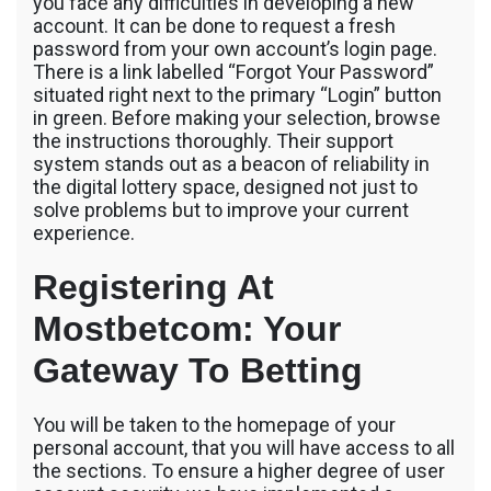
you face any difficulties in developing a new
account. It can be done to request a fresh
password from your own account’s login page.
There is a link labelled “Forgot Your Password”
situated right next to the primary “Login” button
in green. Before making your selection, browse
the instructions thoroughly. Their support
system stands out as a beacon of reliability in
the digital lottery space, designed not just to
solve problems but to improve your current
experience.
Registering At
Mostbetcom: Your
Gateway To Betting
You will be taken to the homepage of your
personal account, that you will have access to all
the sections. To ensure a higher degree of user