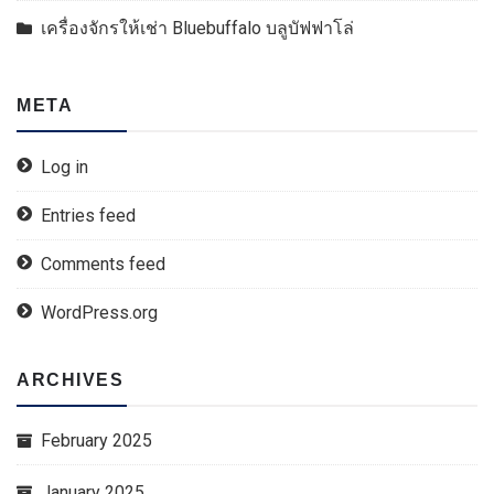
เครื่องจักรให้เช่า Bluebuffalo บลูบัฟฟาโล่
META
Log in
Entries feed
Comments feed
WordPress.org
ARCHIVES
February 2025
January 2025