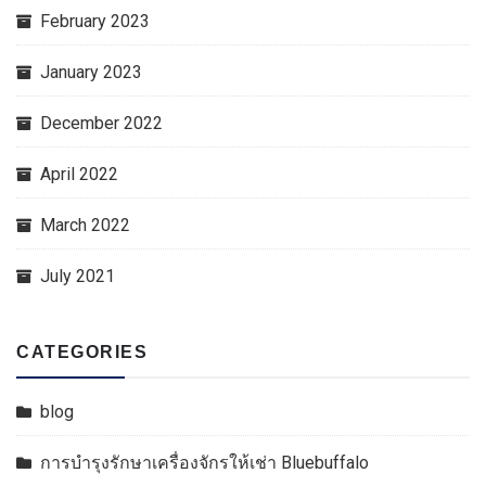
February 2023
January 2023
December 2022
April 2022
March 2022
July 2021
CATEGORIES
blog
การบำรุงรักษาเครื่องจักรให้เช่า Bluebuffalo