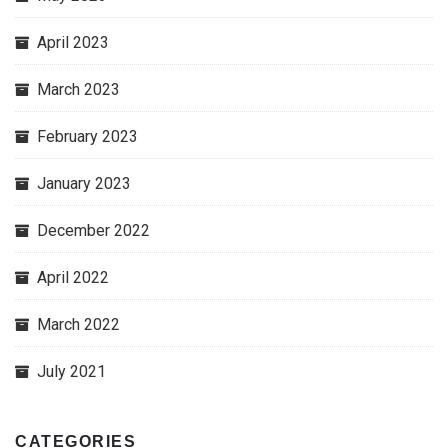
April 2023
March 2023
February 2023
January 2023
December 2022
April 2022
March 2022
July 2021
CATEGORIES