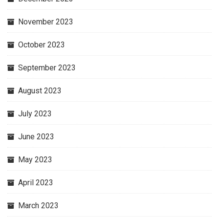
November 2023
October 2023
September 2023
August 2023
July 2023
June 2023
May 2023
April 2023
March 2023