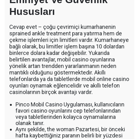
Hususları
Cevap evet – çoğu çevrimiçi kumarhanenin
sprained ankle treatment para yatırma hem de
çekme işlemleri için limitleri vardır. Kumarhaneye
bağlı olarak, bu limitler işlem başına 10 dolardan
binlerce dolara kadar değişebilir. Yukarıda
belirtilen avantajlar, mobil casino oyunlarına
yönelik artan trendden yararlanmanın neden
mantıklı olduğunu göstermektedir. Akıllı
telefonlarda ya da tabletlerde mobil online casino
oyunları oynamak eğlencelidir ve akıllı telefon
casinolarının birçok avantajı vardır.
Pinco Mobil Casino Uygulaması, kullanıcıların
favori casino oyunlarını cep telefonlarından
veya tabletlerinden kolayca oynamalarına
olanak tanır.
Aynı şekilde, the woman Pazartesi, bir önceki
hafta kaybettiğiniz paranın belirli bir yüzdesi