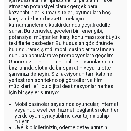
için kullanabilir empieza kendi paralarını riske
atmadan potansiyel olarak gerçek para
kazanabilirler. Kumar siteleri, oyunculara hoş
karşılandıklarını hissettirmek için
kumarhanelerine katıldıklarında çeşitli ödüller
sunar. Bu bonuslar, geceleri bir fener gibi,
potansiyel müşterileri karşı konulması zor büyük
tekliflerle cezbeder. Bu hususları göz önünde
bulundurarak, şimdi mobil casinolar tarafından
sunulan bonuslara ve promosyonlara geçelim.
Günümüzün en popüler online casinolarından
bazılarında slotlarda bir spin atın veya rulette
şansınızı deneyin. Sizi aksiyonun tam kalbine
yerleştiren son teknoloji görseller ve film
müzikleri ile” “bu dijital destinasyonlar herkes
için bir şeyler sunuyor.
Mobil casinolar sayesinde oyuncular, internet
veya hücresel veri hizmeti bağlantısı olan her
yerde oyun oynayabilme avantajına sahip
oluyor.
Üyelik bilgilerinizin, ödeme detaylarınızın