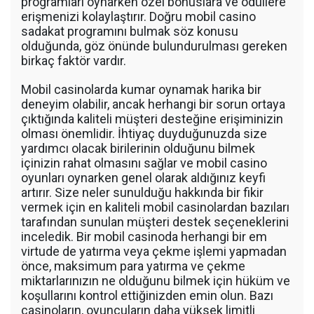
programları oynarken özel bonuslara ve ödüllere
erişmenizi kolaylaştırır. Doğru mobil casino
sadakat programını bulmak söz konusu
olduğunda, göz önünde bulundurulması gereken
birkaç faktör vardır.
Mobil casinolarda kumar oynamak harika bir
deneyim olabilir, ancak herhangi bir sorun ortaya
çıktığında kaliteli müşteri desteğine erişiminizin
olması önemlidir. İhtiyaç duyduğunuzda size
yardımcı olacak birilerinin olduğunu bilmek
içinizin rahat olmasını sağlar ve mobil casino
oyunları oynarken genel olarak aldığınız keyfi
artırır. Size neler sunulduğu hakkında bir fikir
vermek için en kaliteli mobil casinolardan bazıları
tarafından sunulan müşteri destek seçeneklerini
inceledik. Bir mobil casinoda herhangi bir em
virtude de yatırma veya çekme işlemi yapmadan
önce, maksimum para yatırma ve çekme
miktarlarınızın ne olduğunu bilmek için hüküm ve
koşullarını kontrol ettiğinizden emin olun. Bazı
casinoların, oyuncuların daha yüksek limitli