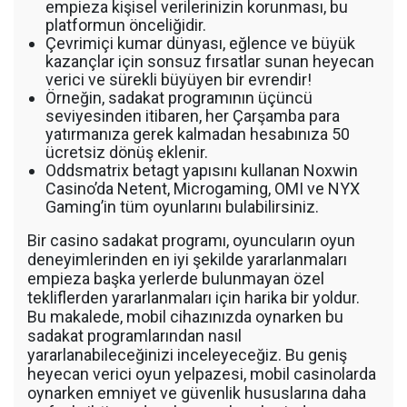
empieza kişisel verilerinizin korunması, bu
platformun önceliğidir.
Çevrimiçi kumar dünyası, eğlence ve büyük
kazançlar için sonsuz fırsatlar sunan heyecan
verici ve sürekli büyüyen bir evrendir!
Örneğin, sadakat programının üçüncü
seviyesinden itibaren, her Çarşamba para
yatırmanıza gerek kalmadan hesabınıza 50
ücretsiz dönüş eklenir.
Oddsmatrix betagt yapısını kullanan Noxwin
Casino’da Netent, Microgaming, OMI ve NYX
Gaming’in tüm oyunlarını bulabilirsiniz.
Bir casino sadakat programı, oyuncuların oyun
deneyimlerinden en iyi şekilde yararlanmaları
empieza başka yerlerde bulunmayan özel
tekliflerden yararlanmaları için harika bir yoldur.
Bu makalede, mobil cihazınızda oynarken bu
sadakat programlarından nasıl
yararlanabileceğinizi inceleyeceğiz. Bu geniş
heyecan verici oyun yelpazesi, mobil casinolarda
oynarken emniyet ve güvenlik hususlarına daha