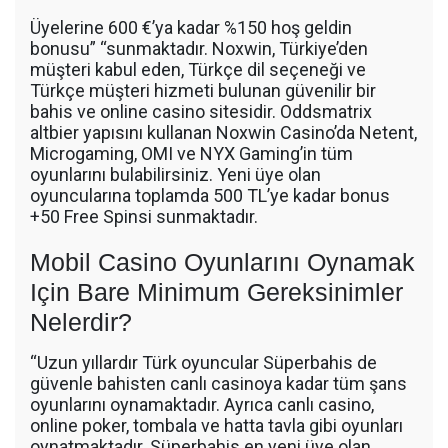
Üyelerine 600 €’ya kadar %150 hoş geldin
bonusu” “sunmaktadır. Noxwin, Türkiye’den
müşteri kabul eden, Türkçe dil seçeneği ve
Türkçe müşteri hizmeti bulunan güvenilir bir
bahis ve online casino sitesidir. Oddsmatrix
altbier yapısını kullanan Noxwin Casino’da Netent,
Microgaming, OMI ve NYX Gaming’in tüm
oyunlarını bulabilirsiniz. Yeni üye olan
oyuncularına toplamda 500 TL’ye kadar bonus
+50 Free Spinsi sunmaktadır.
Mobil Casino Oyunlarını Oynamak
Için Bare Minimum Gereksinimler
Nelerdir?
“Uzun yıllardır Türk oyuncular Süperbahis de
güvenle bahisten canlı casinoya kadar tüm şans
oyunlarını oynamaktadır. Ayrıca canlı casino,
online poker, tombala ve hatta tavla gibi oyunları
oynatmaktadır. Süperbahis en yeni üye olan