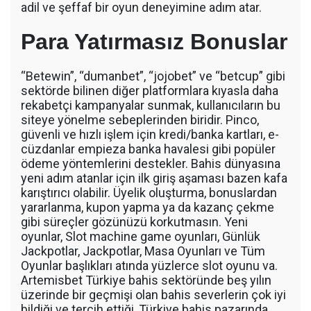
adil ve şeffaf bir oyun deneyimine adım atar.
Para Yatırmasız Bonuslar
“Betewin”, “dumanbet”, “jojobet” ve “betcup” gibi
sektörde bilinen diğer platformlara kıyasla daha
rekabetçi kampanyalar sunmak, kullanıcıların bu
siteye yönelme sebeplerinden biridir. Pinco,
güvenli ve hızlı işlem için kredi/banka kartları, e-
cüzdanlar empieza banka havalesi gibi popüler
ödeme yöntemlerini destekler. Bahis dünyasına
yeni adım atanlar için ilk giriş aşaması bazen kafa
karıştırıcı olabilir. Üyelik oluşturma, bonuslardan
yararlanma, kupon yapma ya da kazanç çekme
gibi süreçler gözünüzü korkutmasın. Yeni
oyunlar, Slot machine game oyunları, Günlük
Jackpotlar, Jackpotlar, Masa Oyunları ve Tüm
Oyunlar başlıkları atında yüzlerce slot oyunu va.
Artemisbet Türkiye bahis sektöründe beş yılın
üzerinde bir geçmişi olan bahis severlerin çok iyi
bildiği ve tercih ettiği, Türkiye bahis pazarında