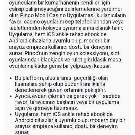
oyuncuların bir kumarhanenin kendileri için
çalışıp çalışmayacağını belirlemelerine yardımcı
olur. Pinco Mobil Casino Uygulaması, kullanıcıların
favori casino oyunlarını cep telefonlarından veya
tabletlerinden kolayca oynamalarına olanak tanır.
Uygulama, hem iOS ankle rehab ebook de
Android cihazlarla uyumlu olup, modern bir
arayüz empieza kullanıcı dostu bir deneyim
sunar. Pinco’nun zengin oyun koleksiyonu, slot
oyunlarından blackjack ve rulet gibi klasik masa
oyunlarına kadar geniş bir yelpazeyi kapsar.
Bu platform, uluslararası geçerliliği olan
lisanslara sahip olup düzenli aralıklarla
denetlenerek güven ortamını pekiştirir.
Ayrıca, evden çıkmanıza gerek yok – sadece
favori tarayıcınızı başlatın veya bir uygulama
açın ve gitmeye hazırsınız.
Uygulama, hem iOS ankle rehab ebook de
Android cihazlarla uyumlu olup, modern day bir
arayüz empieza kullanıcı dostu bir deneyim
sunar.