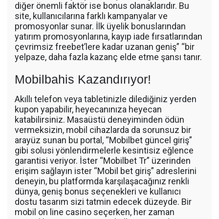
diğer önemli faktör ise bonus olanaklarıdır. Bu
site, kullanıcılarına farklı kampanyalar ve
promosyonlar sunar. İlk üyelik bonuslarından
yatırım promosyonlarına, kayıp iade fırsatlarından
çevrimsiz freebet’lere kadar uzanan geniş” “bir
yelpaze, daha fazla kazanç elde etme şansı tanır.
Mobilbahis Kazandırıyor!
Akıllı telefon veya tabletinizle dilediğiniz yerden
kupon yapabilir, heyecanınıza heyecan
katabilirsiniz. Masaüstü deneyiminden ödün
vermeksizin, mobil cihazlarda da sorunsuz bir
arayüz sunan bu portal, “Mobilbet güncel giriş”
gibi solusi yönlendirmelerle kesintisiz eğlence
garantisi veriyor. İster “Mobilbet Tr” üzerinden
erişim sağlayın ister “Mobil bet giriş” adreslerini
deneyin, bu platformda karşılaşacağınız renkli
dünya, geniş bonus seçenekleri ve kullanıcı
dostu tasarım sizi tatmin edecek düzeyde. Bir
mobil on line casino seçerken, her zaman