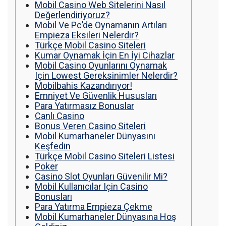
Mobil Casino Web Sitelerini Nasıl
รถพื้นเรียบชานต่ำ (Low bed) ขนส่งสินค้า โดย
Değerlendiriyoruz?
รถพ่วงดั๊มพ์ จำหน่ายดิน หิน ทราย รับเหมาถม
Mobil Ve Pc’de Oynamanın Artıları
ที่ รถตัก CAT 950 รถตัก Komatsu WA 380 WA
Empieza Eksileri Nelerdir?
320 WA 200 รถตัก Hitachi ZW 220 ZW 180
Türkçe Mobil Casino Siteleri
แบ็คโฮ CAT 320 CAT 312 แบ็คโฮ Komatsu
Kumar Oynamak İçin En İyi Cihazlar
PC 200 LC บูมยาว PC 200 PC 120 แบ็คโฮ
Mobil Casino Oyunlarını Oynamak
Kobelco SK 210 บูมยาว SK 200 SK 140
Için Lowest Gereksinimler Nelerdir?
Mobilbahis Kazandırıyor!
Emniyet Ve Güvenlik Hususları
Para Yatırmasız Bonuslar
Canlı Casino
Bonus Veren Casino Siteleri
Mobil Kumarhaneler Dünyasını
Keşfedin
Türkçe Mobil Casino Siteleri Listesi
Poker
Casino Slot Oyunları Güvenilir Mi?
Mobil Kullanıcılar Için Casino
Bonusları
Para Yatırma Empieza Çekme
Mobil Kumarhaneler Dünyasına Hoş