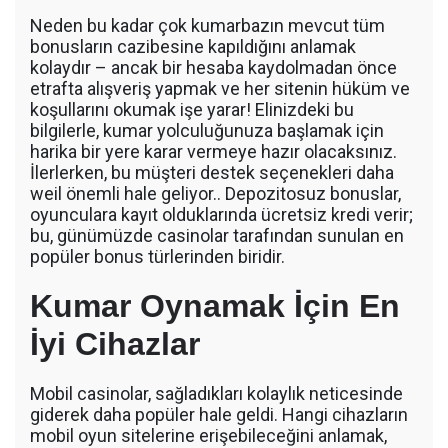
Neden bu kadar çok kumarbazın mevcut tüm
bonusların cazibesine kapıldığını anlamak
kolaydır – ancak bir hesaba kaydolmadan önce
etrafta alışveriş yapmak ve her sitenin hüküm ve
koşullarını okumak işe yarar! Elinizdeki bu
bilgilerle, kumar yolculuğunuza başlamak için
harika bir yere karar vermeye hazır olacaksınız.
İlerlerken, bu müşteri destek seçenekleri daha
weil önemli hale geliyor.. Depozitosuz bonuslar,
oyunculara kayıt olduklarında ücretsiz kredi verir;
bu, günümüzde casinolar tarafından sunulan en
popüler bonus türlerinden biridir.
Kumar Oynamak İçin En
İyi Cihazlar
Mobil casinolar, sağladıkları kolaylık neticesinde
giderek daha popüler hale geldi. Hangi cihazların
mobil oyun sitelerine erişebileceğini anlamak,