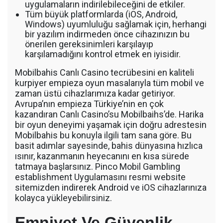
uygulamaların indirilebileceğini de etkiler.
Tüm büyük platformlarda (iOS, Android,
Windows) uyumluluğu sağlamak için, herhangi
bir yazılım indirmeden önce cihazınızın bu
önerilen gereksinimleri karşılayıp
karşılamadığını kontrol etmek en iyisidir.
Mobilbahis Canlı Casino tecrübesini en kaliteli
kurpiyer empieza oyun masalarıyla tüm mobil ve
zaman üstü cihazlarımıza kadar getiriyor.
Avrupa’nın empieza Türkiye’nin en çok
kazandıran Canlı Casino’su Mobilbaihs’de. Harika
bir oyun deneyimi yaşamak için doğru adrestesin
Mobilbahis bu konuyla ilgili tam sana göre. Bu
basit adımlar sayesinde, bahis dünyasına hızlıca
ısınır, kazanmanın heyecanını en kısa sürede
tatmaya başlarsınız. Pinco Mobil Gambling
establishment Uygulamasını resmi website
sitemizden indirerek Android ve iOS cihazlarınıza
kolayca yükleyebilirsiniz.
Emniyet Ve Güvenlik