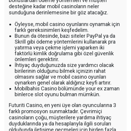
bonuslardan ödeme yöntemleri ve müşteri
desteğine kadar mobil casinoların neler
sunduğuna derinlemesine bir göz atacağız.
Öyleyse, mobil casino oyunlarını oynamak için
farklı gereksinimleri keşfedelim.
Bunun da ötesinde, bazı siteler PayPal ya da
Skrill gibi ödeme yöntemlerini kullanarak pra
yatırma veya çekme işlemi yaparken iki
faktörlü kimlik doğrulama gibi özel güvenlik
önlemleri gerektirir.
İhtiyaç duyduğunuzda size yardımcı olacak
birilerinin olduğunu bilmek içinizin rahat
olmasını sağlar ve mobil casino oyunları
oynarken genel olarak aldığınız keyfi artırır.
Mobilbahis Casino bölümünde your ex zaman
binlerce slot oyunu bulman mümkün.
Futuriti Casino, en yeni üye olan oyuncularına 3
farklı promosyon sunmaktadır. Çevrimiçi
casinoların çoğu, müşterilere yardıma ihtiyaç
duyduklarında ya da hesaplarıyla ilgili soruları
olduğunda iletişime geçmeleri için birden fazla