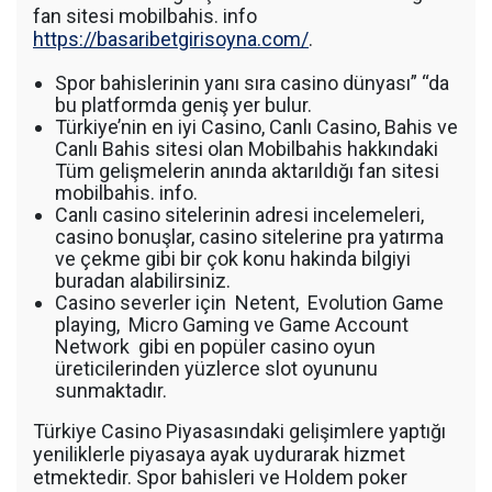
fan sitesi mobilbahis. info
https://basaribetgirisoyna.com/
.
Spor bahislerinin yanı sıra casino dünyası” “da
bu platformda geniş yer bulur.
Türkiye’nin en iyi Casino, Canlı Casino, Bahis ve
Canlı Bahis sitesi olan Mobilbahis hakkındaki
Tüm gelişmelerin anında aktarıldığı fan sitesi
mobilbahis. info.
Canlı casino sitelerinin adresi incelemeleri,
casino bonuşlar, casino sitelerine pra yatırma
ve çekme gibi bir çok konu hakinda bilgiyi
buradan alabilirsiniz.
Casino severler için Netent, Evolution Game
playing, Micro Gaming ve Game Account
Network gibi en popüler casino oyun
üreticilerinden yüzlerce slot oyununu
sunmaktadır.
Türkiye Casino Piyasasındaki gelişimlere yaptığı
yeniliklerle piyasaya ayak uydurarak hizmet
etmektedir. Spor bahisleri ve Holdem poker