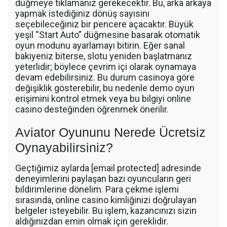
düğmeye tıklamanız gerekecektir. Bu, arka arkaya
yapmak istediğiniz dönüş sayısını
seçebileceğiniz bir pencere açacaktır. Büyük
yeşil “Start Auto” düğmesine basarak otomatik
oyun modunu ayarlamayı bitirin. Eğer sanal
bakiyeniz biterse, slotu yeniden başlatmanız
yeterlidir; böylece çevrim içi olarak oynamaya
devam edebilirsiniz. Bu durum casinoya göre
değişiklik gösterebilir, bu nedenle demo oyun
erişimini kontrol etmek veya bu bilgiyi online
casino desteğinden öğrenmek önerilir.
Aviator Oyununu Nerede Ücretsiz
Oynayabilirsiniz?
Geçtiğimiz aylarda [email protected] adresinde
deneyimlerini paylaşan bazı oyuncuların geri
bildirimlerine dönelim. Para çekme işlemi
sırasında, online casino kimliğinizi doğrulayan
belgeler isteyebilir. Bu işlem, kazancınızı sizin
aldığınızdan emin olmak için gereklidir.