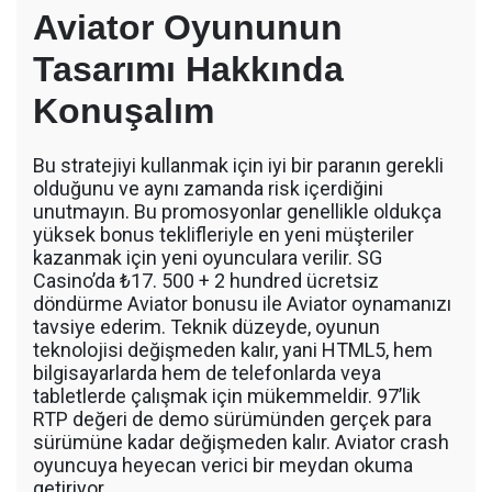
Aviator Oyununun
Tasarımı Hakkında
Konuşalım
Bu stratejiyi kullanmak için iyi bir paranın gerekli
olduğunu ve aynı zamanda risk içerdiğini
unutmayın. Bu promosyonlar genellikle oldukça
yüksek bonus teklifleriyle en yeni müşteriler
kazanmak için yeni oyunculara verilir. SG
Casino’da ₺17. 500 + 2 hundred ücretsiz
döndürme Aviator bonusu ile Aviator oynamanızı
tavsiye ederim. Teknik düzeyde, oyunun
teknolojisi değişmeden kalır, yani HTML5, hem
bilgisayarlarda hem de telefonlarda veya
tabletlerde çalışmak için mükemmeldir. 97’lik
RTP değeri de demo sürümünden gerçek para
sürümüne kadar değişmeden kalır. Aviator crash
oyuncuya heyecan verici bir meydan okuma
getiriyor.