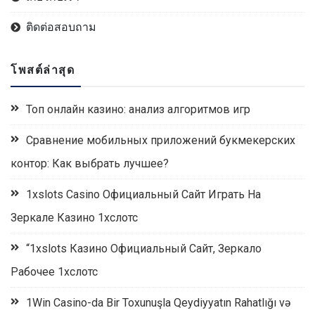
ติดต่อสอบถาม
โพสต์ล่าสุด
Топ онлайн казино: анализ алгоритмов игр
Сравнение мобильных приложений букмекерских
контор: Как выбрать лучшее?
1xslots Casino Официальный Сайт Играть На
Зеркале Казино 1хслотс
“1xslots Казино Официальный Сайт, Зеркало
Рабочее 1хслотс
1Win Casino-da Bir Toxunuşla Qeydiyyatın Rahatlığı və