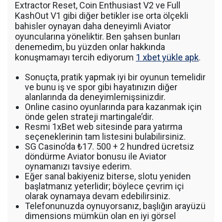
Extractor Reset, Coin Enthusiast V2 ve Full
KashOut V1 gibi diğer betikler ise orta ölçekli
bahisler oynayan daha deneyimli Aviator
oyuncularına yöneliktir. Ben şahsen bunları
denemedim, bu yüzden onlar hakkında
konuşmamayı tercih ediyorum
1 xbet yükle apk
.
Sonuçta, pratik yapmak iyi bir oyunun temelidir
ve bunu iş ve spor gibi hayatınızın diğer
alanlarında da deneyimlemişsinizdir.
Online casino oyunlarında para kazanmak için
önde gelen strateji martingale’dir.
Resmi 1xBet web sitesinde para yatırma
seçeneklerinin tam listesini bulabilirsiniz.
SG Casino’da ₺17. 500 + 2 hundred ücretsiz
döndürme Aviator bonusu ile Aviator
oynamanızı tavsiye ederim.
Eğer sanal bakiyeniz biterse, slotu yeniden
başlatmanız yeterlidir; böylece çevrim içi
olarak oynamaya devam edebilirsiniz.
Telefonunuzda oynuyorsanız, başlığın arayüzü
dimensions mümkün olan en iyi görsel