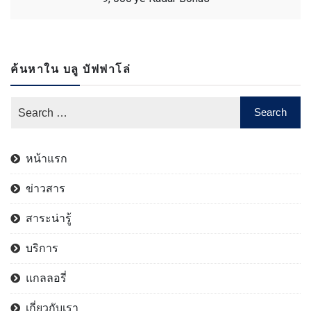
ค้นหาใน บลู บัฟฟาโล่
หน้าแรก
ข่าวสาร
สาระน่ารู้
บริการ
แกลลอรี่
เกี่ยวกับเรา