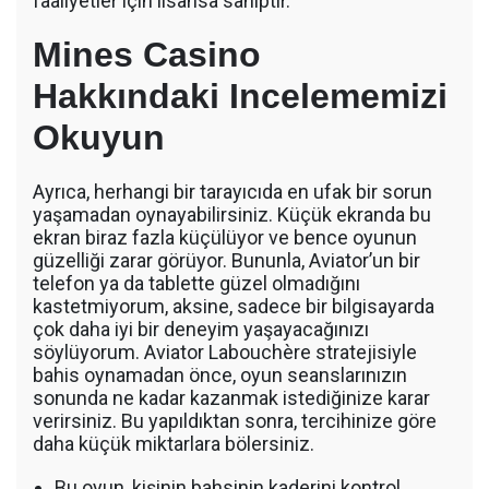
faaliyetler için lisansa sahiptir.
Mines Casino
Hakkındaki Incelememizi
Okuyun
Ayrıca, herhangi bir tarayıcıda en ufak bir sorun
yaşamadan oynayabilirsiniz. Küçük ekranda bu
ekran biraz fazla küçülüyor ve bence oyunun
güzelliği zarar görüyor. Bununla, Aviator’un bir
telefon ya da tablette güzel olmadığını
kastetmiyorum, aksine, sadece bir bilgisayarda
çok daha iyi bir deneyim yaşayacağınızı
söylüyorum. Aviator Labouchère stratejisiyle
bahis oynamadan önce, oyun seanslarınızın
sonunda ne kadar kazanmak istediğinize karar
verirsiniz. Bu yapıldıktan sonra, tercihinize göre
daha küçük miktarlara bölersiniz.
Bu oyun, kişinin bahsinin kaderini kontrol